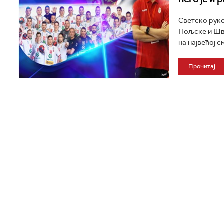
Светско руко
Пољске и Шве
на највећој с
Прочитај