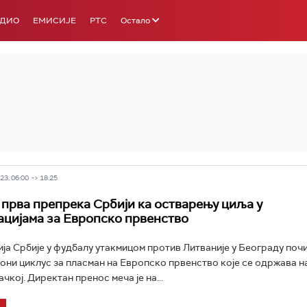
АДИО
ЕМИСИЈЕ
РТС
Остало
РТС 3
РТС С
3, 06:00 -> 18:25
 прва препрека Србији ка остварењу циља у
цијама за Европско првенство
ја Србије у фудбалу утакмицом против Литваније у Београду поч
ни циклус за пласман на Европско првенство које се одржава 
чкој. Директан пренос меча је на...