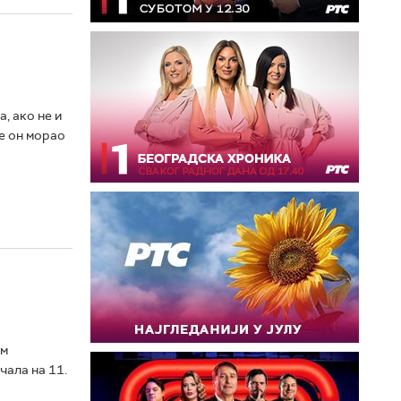
, ако не и
је он морао
ом
чала на 11.