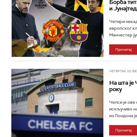
Борба тит
и Јунајтед
Четири некад
европског кл
Манчестер јун
Прочитај
ЧЕТВРТАК, 02. ФЕБ
На шта је
року
Челси је ове
искључиво на
из Лондона је
Прочитај