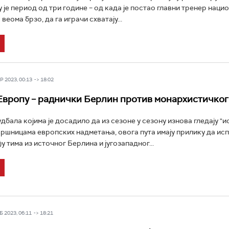
у је период од три године – од када је постао главни тренер наци
веома брзо, да га играчи схватају...
 2023, 00:13 -> 18:02
Европу – раднички Берлин против монархистичко
бала којима је досадило да из сезоне у сезону изнова гледају "и
вршницама европских надметања, овога пута имају прилику да ис
 тима из источног Берлина и југозападног...
 2023, 06:11 -> 18:21