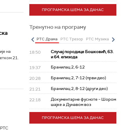
ПРОГРАМСКА ШЕМА ЗА ДАНАС
Тренутно на програму
ска
о
РТС Полетарац
РТС Драма
РТС Трезор
РТС Музика
РТС Жив
је на
Случај породице Бошковић, 63.
18:50
и 64. епизода
четком 21.
Бранилац 2, 6-12
19:37
Бранилац 2, 7-12 (први део)
20:28
Бранилац 2, 8-12 (други део)
21:21
Документарне фусноте – Шором
22:18
шајке а Дунавом воз
ПРОГРАМСКА ШЕМА ЗА ДАНАС
 РТС