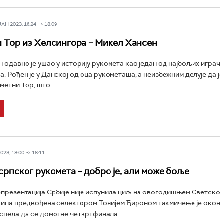
Н 2023, 16:24 -> 18:09
 Тор из Хелсингора – Микел Хансен
 одавно је ушао у историју рукомета као један од најбољих играча
а. Рођен је у Данској од оца рукометаша, а неизбежним делује да 
етни Тор, што...
23, 18:00 -> 18:11
српског рукомета – добро је, али може боље
презентација Србије није испунила циљ на овогодишњем Светск
кипа предвођена селектором Тонијем Ђироном такмичење је окон
успела да се домогне четвртфинала...