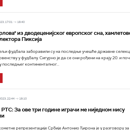
3, 17:01 -> 18:40
рлова" из дводеценијског европског сна, хамлетов
лектора Пиксија
РТС Класика
РТС Кол
љи фудбала заборавили су на последње учешће државне селекци
енству у фудбалу. Сигурно је да се они рођени на крају 20. и по
у последњег континенталног...
023, 22:44 -> 18:10
 РТС: За ове три године играчи ме ниједном нису
ли
ометне репрезентације Србије Антонио Ђирона је у разговору за