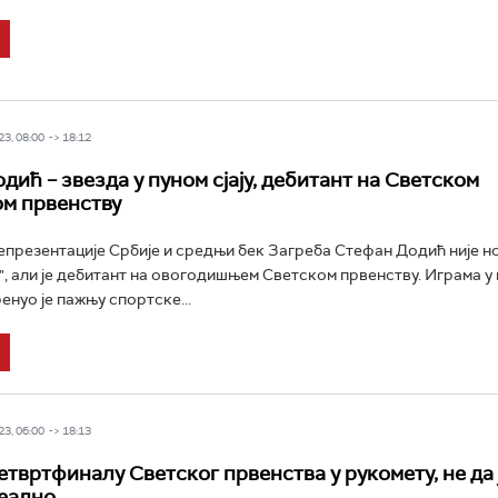
3, 08:00 -> 18:12
дић – звезда у пуном сјају, дебитант на Светском
м првенству
презентације Србије и средњи бек Загреба Стефан Додић није но
", али је дебитант на овогодишњем Светском првенству. Играма у
енуо је пажњу спортске...
3, 06:00 -> 18:13
етвртфиналу Светског првенства у рукомету, не да 
реално