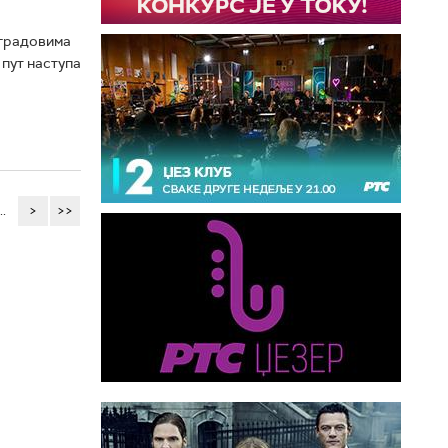
 градовима
пут наступа
..
>
>>