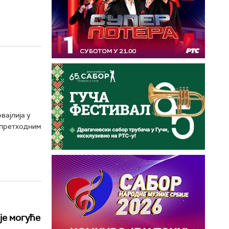
вајлија у
 претходним
је могуће