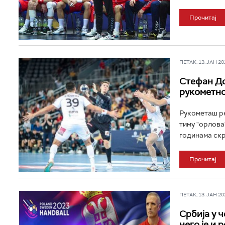
Прочитај
ПЕТАК, 13. ЈАН 202
Стефан До
рукометно
Рукометаш ре
тиму "орлова
годинама скр
Прочитај
ПЕТАК, 13. ЈАН 202
Србија у ч
него је и 