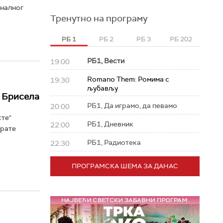
оналног
Тренутно на програму
РБ 1
РБ 2
РБ 3
РБ 202
РБ1, Вести
19:00
Romano Them: Ромима с
19:30
љубављу
г Брисела
РБ1, Да играмо, да певамо
20:00
сте"
РБ1, Дневник
22:00
прате
РБ1, Радиотека
22:30
ПРОГРАМСКА ШЕМА ЗА ДАНАС