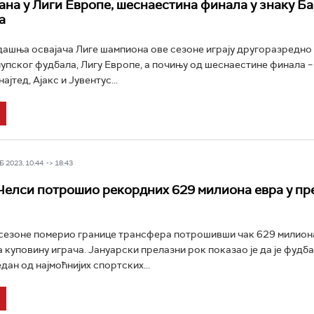
ана у Лиги Европе, шеснаестина финала у знаку Б
а
ашња освајача Лиге шампиона ове сезоне играју другоразредно
упског фудбала, Лигу Европе, а почињу од шеснаестине финала –
ајтед, Ајакс и Јувентус...
 2023, 10:44 -> 18:43
 Челси потрошио рекордних 629 милиона евра у п
 сезоне померио границе трансфера потрошивши чак 629 милион
 куповину играча. Јануарски прелазни рок показао је да је фудб
дан од најмоћнијих спортских...