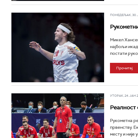
ПОНЕДЕЉАК, 30. ЈА
Рукометни
Микел Хансен
најбољи икад
постати руком
Прочитај
УТОРАК, 24. ЈАН 20
Реалност 
Рукометна ре
првенству. Е
месту и није 