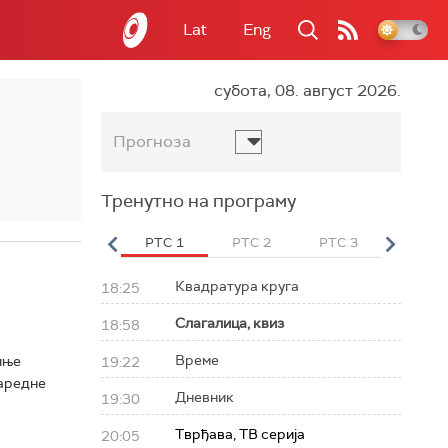
Lat
Eng
субота, 08. август 2026.
Прогноза
Тренутно на програму
вет
РТС HD
РТС 1
РТС 2
РТС 3
РТС Св
Квадратура круга
18:25
Слагалица, квиз
18:58
Време
иње
19:22
наредне
Дневник
19:30
Тврђава, ТВ серија
20:05