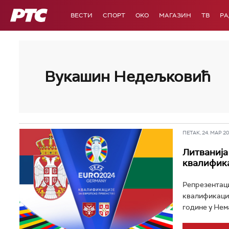
РТС
ВЕСТИ
СПОРТ
OKO
МАГАЗИН
ТВ
Р
Вукашин Недељковић
ПЕТАК, 24. МАР 202
Литванија
квалифика
Репрезентаци
квалификацио
године у Нема