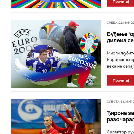
Прочитај
СРЕДА, 22. МАР 202
Буђење "о
дилема се
Многи љубите
Европском прв
века не сећај
Прочитај
СУБОТА, 11. МАР 2
Ђирона за
разочара
Селектор рук