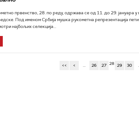
метно првенство, 28. по реду, одржава се од 11. до 29. јануара у
дске. Под именом Србија мушка рукометна репрезентација пети 
мотри најбољих селекција...
28
<<
<
...
26
27
29
30
.