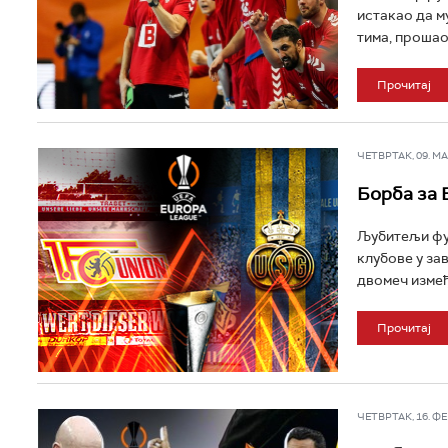
истакао да м
тима, прошао 
Прочитај
ЧЕТВРТАК, 09. МАР
Борба за 
Љубитељи фуд
клубове у за
двомеч између
Прочитај
ЧЕТВРТАК, 16. ФЕБ