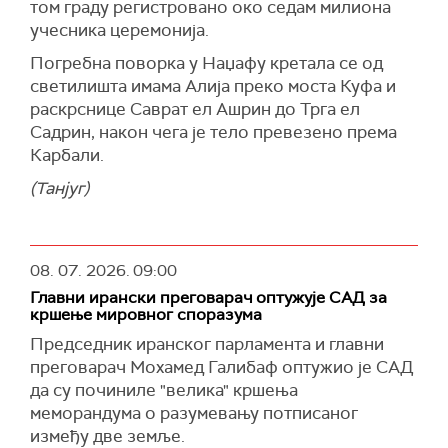
том граду регистровано око седам милиона
учесника церемонија.
Погребна поворка у Наџафу кретала се од
светилишта имама Алија преко моста Куфа и
раскрснице Саврат ел Ашрин до Трга ел
Садрин, након чега је тело превезено према
Карбали.
(Танјуг)
08. 07. 2026.
09:00
Главни ирански преговарач оптужује САД за
кршењe мировног споразума
Председник иранског парламента и главни
преговарач Мохамед Галибаф оптужио је САД
да су починиле "велика" кршења
меморандума о разумевању потписаног
између две земље.