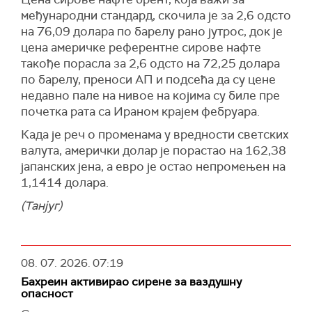
међународни стандард, скочила је за 2,6 одсто
на 76,09 долара по барелу рано јутрос, док је
цена америчке референтне сирове нафте
такође порасла за 2,6 одсто на 72,25 долара
по барелу, преноси АП и подсећа да су цене
недавно пале на нивое на којима су биле пре
почетка рата са Ираном крајем фебруара.
Када је реч о променама у вредности светских
валута, амерички долар је порастао на 162,38
јапанских јена, а евро је остао непромењен на
1,1414 долара.
(Танјуг)
08. 07. 2026.
07:19
Бахреин активирао сирене за ваздушну
опасност