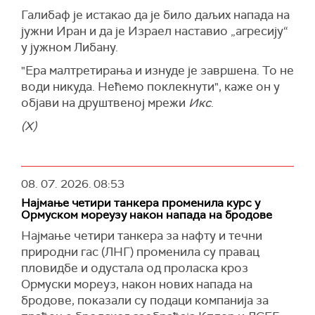
Галибаф је истакао да је било даљих напада на
јужни Иран и да је Израел наставио „агресију“
у јужном Либану.
"Ера малтретирања и изнуде је завршена. То не
води никуда. Нећемо поклекнути", каже он у
објави на друштвеној мрежи
Икс
.
(X)
08. 07. 2026.
08:53
Најмање четири танкера променила курс у
Ормуском мореузу након напада на бродове
Најмање четири танкера за нафту и течни
природни гас (ЛНГ) променила су правац
пловидбе и одустала од проласка кроз
Ормуски мореуз, након нових напада на
бродове, показали су подаци компанија за