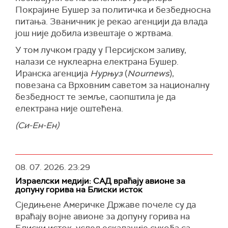
Покрајине Бушер за политичка и безбедносна
питања. Званичник је рекао агенцији да влада
још није добила извештаје о жртвама.
У том лучком граду у Персијском заливу,
налази се нуклеарна електрана Бушер.
Иранска агенција
Нурњуз
(
Nournews
),
повезана са Врховним саветом за националну
безбедност те земље, саопштила је да
електрана није оштећена.
(Си-Ен-Ен)
08. 07. 2026.
23:29
Израелски медији: САД враћају авионе за
допуну горива на Блиски исток
Сједињене Америчке Државе почеле су да
враћају војне авионе за допуну горива на