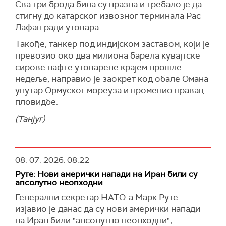
Сва три брода била су празна и требало је да
стигну до катарског извозног терминала Рас
Лафан ради утовара.
Такође, танкер под индијском заставом, који је
превозио око два милиона барела кувајтске
сирове нафте утоварене крајем прошле
недеље, направио је заокрет код обале Омана
унутар Ормуског мореуза и променио правац
пловидбе.
(Танјуг)
08. 07. 2026.
08:22
Руте: Нови амерички напади на Иран били су
апсолутно неопходни
Генерални секретар НАТО-а Марк Руте
изјавио је данас да су нови амерички напади
на Иран били "апсолутно неопходни",