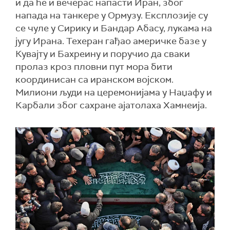
и да ће и вечерас напасти Иран, због
напада на танкере у Ормузу. Експлозије су
се чуле у Сирику и Бандар Абасу, лукама на
југу Ирана. Техеран гађао америчке базе у
Кувајту и Бахреину и поручио да сваки
пролаз кроз пловни пут мора бити
координисан са иранском војском.
Милиони људи на церемонијама у Наџафу и
Карбали због сахране ајатолаха Хамнеија.