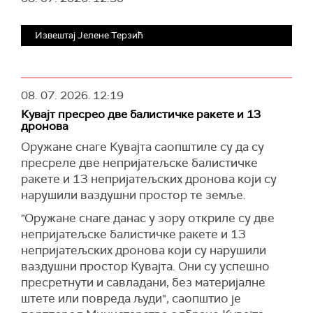
Извештај Јелене Терзић
08. 07. 2026.
12:19
Кувајт пресрео две балистичке ракете и 13
дронова
Оружане снаге Кувајта саопштиле су да су
пресреле две непријатељске балистичке
ракете и 13 непријатељских дронова који су
нарушили ваздушни простор те земље.
"Оружане снаге данас у зору откриле су две
непријатељске балистичке ракете и 13
непријатељских дронова који су нарушили
ваздушни простор Кувајта. Они су успешно
пресретнути и савладани, без материјалне
штете или повреда људи", саопштио је