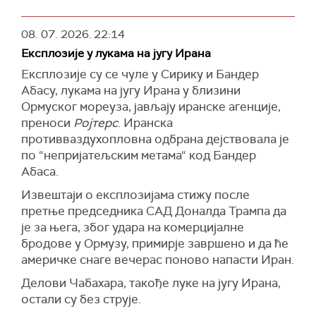
08. 07. 2026.
22:14
Експлозије у лукама на југу Ирана
Експлозије су се чуле у Сирику и Бандер
Абасу, лукама на југу Ирана у близини
Ормуског мореуза, јављају иранске агенције,
преноси
Ројтерс
. Иранска
противваздухопловна одбрана дејствовала је
по “непријатељским метама“ код Бандер
Абаса.
Извештаји о експлозијама стижу после
претње председника САД Доналда Трампа да
је за њега, због удара на комерцијалне
бродове у Ормузу, примирје завршено и да ће
америчке снаге вечерас поново напасти Иран.
Делови Чабахара, такође луке на југу Ирана,
остали су без струје.