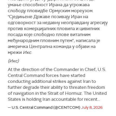
умање способност Ирана да угрожава
слободу пловидбе Ормуским мореузом.
"Сједињене Државе позивају Иран на
одговорност за недавну неоправдану агресију
против комерцијалних пловила и цивилних
посада које слободно плове виталним
међународним пловним путем", написала је
америчка Централна команда у објави на
мрежи
Икс
.
(Икс)
At the direction of the Commander in Chief, U.S.
Central Command forces have started
conducting additional strikes against Iran to
further degrade their ability to threaten freedom
of navigation in the Strait of Hormuz. The United
States is holding Iran accountable for recent…
— U.S. Central Command (@CENTCOM)
July 8, 2026