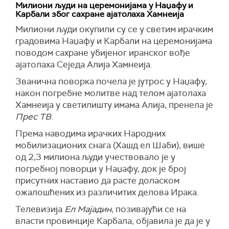
Милиони људи на церемонијама у Наџафу и
Карбали због сахране ајатолаха Хамнеија
Милиони људи окупили су се у светим ирачким
градовима Наџафу и Карбали на церемонијама
поводом сахране убијеног иранског вође
ајатолаха Сеједа Алија Хамнеија.
Званична поворка почела је јутрос у Наџафу,
након погребне молитве над телом ајатолаха
Хамнеија у светилишту имама Алија, пренела је
Прес ТВ
.
Према наводима ирачких Народних
мобилизационих снага (Хашд ел Шаби), више
од 2,3 милиона људи учествовало је у
погребној поворци у Наџафу, док је број
присутних наставио да расте доласком
ожалошћених из различитих делова Ирака.
Телевизија
Ел Мајадин
, позивајући се на
власти провинције Карбала, објавила је да је у