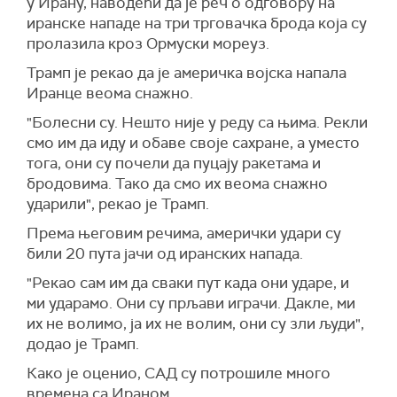
у Ирану, наводећи да је реч о одговору на
иранске нападе на три трговачка брода која су
пролазила кроз Ормуски мореуз.
Трамп је рекао да је америчка војска напала
Иранце веома снажно.
"Болесни су. Нешто није у реду са њима. Рекли
смо им да иду и обаве своје сахране, а уместо
тога, они су почели да пуцају ракетама и
бродовима. Тако да смо их веома снажно
ударили", рекао је Трамп.
Према његовим речима, амерички удари су
били 20 пута јачи од иранских напада.
"Рекао сам им да сваки пут када они ударе, и
ми ударамо. Они су прљави играчи. Дакле, ми
их не волимо, ја их не волим, они су зли људи",
додао је Трамп.
Како је оценио, САД су потрошиле много
времена са Ираном.