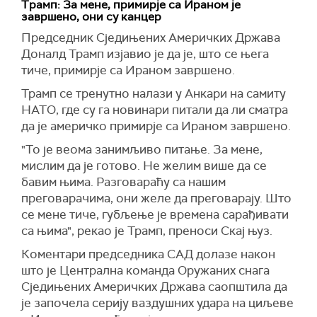
Трамп: За мене, примирје са Ираном је
завршено, они су канцер
Председник Сједињених Америчких Држава
Доналд Трамп изјавио је да је, што се њега
тиче, примирје са Ираном завршено.
Трамп се тренутно налази у Анкари на самиту
НАТО, где су га новинари питали да ли сматра
да је америчко примирје са Ираном завршено.
"То је веома занимљиво питање. За мене,
мислим да је готово. Не желим више да се
бавим њима. Разговараћу са нашим
преговарачима, они желе да преговарају. Што
се мене тиче, губљење је времена сарађивати
са њима", рекао је Трамп, преноси Скај њуз.
Коментари председника САД долазе након
што је Централна команда Оружаних снага
Сједињених Америчких Држава саопштила да
је започела серију ваздушних удара на циљеве