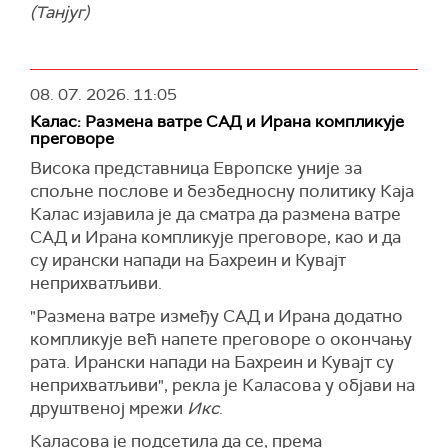
(Танјуг)
08. 07. 2026.
11:05
Калас: Размена ватре САД и Ирана компликује
преговоре
Висока представница Европске уније за
спољне послове и безбедносну политику Каја
Калас изјавила је да сматра да размена ватре
САД и Ирана компликује преговоре, као и да
су ирански напади на Бахреин и Кувајт
неприхватљиви.
"Размена ватре између САД и Ирана додатно
компликује већ напете преговоре о окончању
рата. Ирански напади на Бахреин и Кувајт су
неприхватљиви", рекла је Каласова у објави на
друштвеној мрежи
Икс
.
Каласова је подсетила да се, према