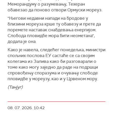
Меморандуму о разумевању, Техеран
обавезао да поново отвори Ормуски мореуз.
"Његови недавни напади на бродове у
близини мореуза крше ту обавезу и прете да
поремете наставак снабдевања енергијом.
Слобода пловидбе мора бити неометана",
додала је она.
Како је навела, следећег понедељка, министри
спољних послова ЕУ састаће се са својим
колегама из Залива како би разговарали о
томе како могу заједно да раде на подршци
спровођењу споразума и очувању слободе
пловидбе у мореузу, као и у Црвеном мору.
(Танјуг)
08. 07. 2026.
10:42