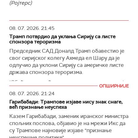
(Ројтерс)
08. 07. 2026.
21:45
Трамп потврдио да уклања Сирију са листе
спонзора тероризма
Председник САД Доналд Трамп обавестио је
свог сиријског колегу Ахмеда ел Шару да је
одлучио да уклони Сирију са америчке листе
држава спонзора тероризма.
"Обећао сам да ћу уклонити све препреке које
ОПШИРНИЈЕ
вас спречавају да обновите своју земљу и
08. 07. 2026.
21:24
врло брзо ћете то коначно моћи да учините",
Гарибабади: Трампове изјаве нису знак снаге,
написао је Трамп у писму упућеном Ел Шари, у
већ признање неуспеха
које је Ројтерс имао увид.
Казем Гарибабади, заменик иранског министра
Трамп је поручио Ел Шари да су америчке
спољних послова, објавио је на мрежи Икс да
компаније спремне да инвестирају у Сирију и
су Трампове најновије изјаве "признање
помогну јој да постане већа и просперитетнија
неуспешне политике".