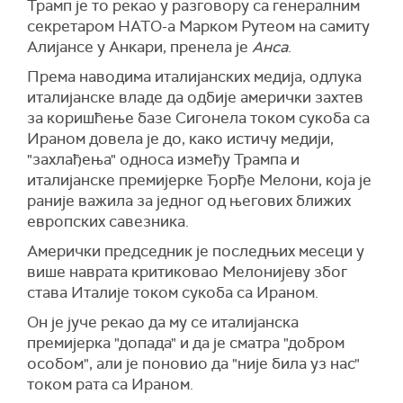
Трамп је то рекао у разговору са генералним
секретаром НАТО-а Марком Рутеом на самиту
Алијансе у Анкари, пренела је
Анса
.
Према наводима италијанских медија, одлука
италијанске владе да одбије амерички захтев
за коришћење базе Сигонела током сукоба са
Ираном довела је до, како истичу медији,
"захлађења" односа између Трампа и
италијанске премијерке Ђорђе Мелони, која је
раније важила за једног од његових ближих
европских савезника.
Амерички председник је последњих месеци у
више наврата критиковао Мелонијеву због
става Италије током сукоба са Ираном.
Он је јуче рекао да му се италијанска
премијерка "допада" и да је сматра "добром
особом", али је поновио да "није била уз нас"
током рата са Ираном.