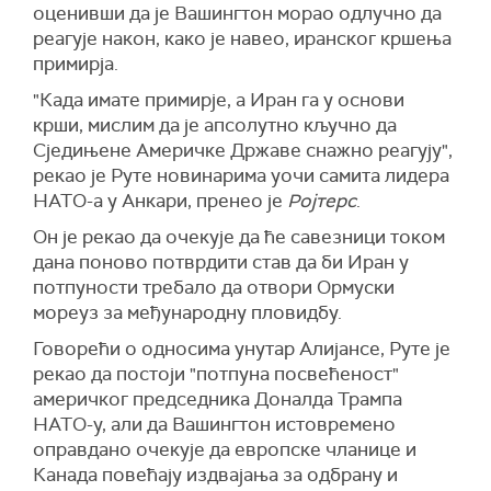
оценивши да је Вашингтон морао одлучно да
реагује након, како је навео, иранског кршења
примирја.
"Када имате примирје, а Иран га у основи
крши, мислим да је апсолутно кључно да
Сједињене Америчке Државе снажно реагују",
рекао је Руте новинарима уочи самита лидера
НАТО-а у Анкари, пренео је
Ројтерс
.
Он је рекао да очекује да ће савезници током
дана поново потврдити став да би Иран у
потпуности требало да отвори Ормуски
мореуз за међународну пловидбу.
Говорећи о односима унутар Алијансе, Руте је
рекао да постоји "потпуна посвећеност"
америчког председника Доналда Трампа
НАТО-у, али да Вашингтон истовремено
оправдано очекује да европске чланице и
Канада повећају издвајања за одбрану и