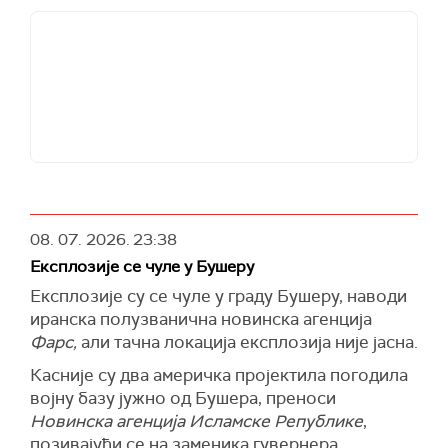
08. 07. 2026.
23:38
Експлозије се чуле у Бушеру
Експлозије су се чуле у граду Бушеру, наводи
иранска полузванична новинска агенција
Фарс,
али тачна локација експлозија није јасна.
Касније су два америчка пројектила погодила
војну базу јужно од Бушера, преноси
Новинска агенција Исламске Републике
,
позивајући се на заменика гувернера