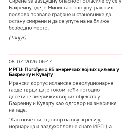
Сирене за ваздушну опасност огласиле су се у
Бахреину, где је Министарство унутрашњих
послова позвало грађане и становнике да
остану смирени и да се упуте на најближе
безбедно место.
(Танјуг)
08. 07. 2026.
06:47
ИРГЦ: Погођено 85 америчких војних циљева у
Бахреину и Кувајту
Ирански корпус исламске револуционарне
гарде тврди да је током ноћи погодио
десетине америчких војних објеката у
Бахреину и Кувајту као одговор на америчке
нападе.
"Као почетни одговор на ову агресију,
морнарица и ваздухопловне снаге ИРГЦ-а