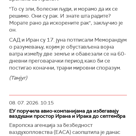
"То су зли, болесни људи, и морамо да их се
решимо. Они су рак. И знате шта радите?
Морате рано да искорените рак", закључио је
он.
САД и Иран су 17. јуна потписали Меморандум
о разумевању, којим је обустављена војна
ватра између две земље и обавезали се на 60-
дневни преговарачки период како би се
постигао коначни, трајни мировни споразум.
(Танјуг)
08. 07. 2026.
10:15
ЕУ поручила авио-компанијама да избегавају
ваздушни простор Ирана и Ирака до септембра
Европска агенција за безбедност
ваздухопловства (ЕАСА) саопштила је данас