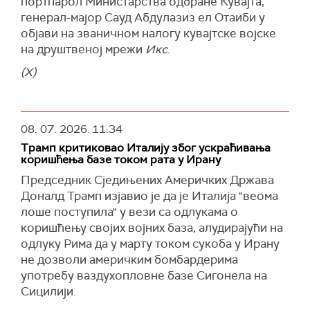
портпарол Министарства одбране Кувајта,
генерал-мајор Сауд Абдулазиз ел Отаиби у
објави на званичном налогу кувајтске војске
на друштвеној мрежи
Икс
.
(X)
08. 07. 2026.
11:34
Трамп критиковао Италију због ускраћивања
коришћења базе током рата у Ирану
Председник Сједињених Америчких Држава
Доналд Трамп изјавио је да је Италија "веома
лоше поступила" у вези са одлукама о
коришћењу својих војних база, алудирајући на
одлуку Рима да у марту током сукоба у Ирану
не дозволи америчким бомбардерима
употребу ваздухопловне базе Сигонела на
Сицилији.