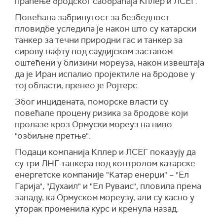
праћење бродског саобраћаја Кплер и ЛСЕГ.
Повећана забринутост за безбедност
пловидбе уследила је након што су катарски
танкер за течни природни гас и танкер за
сирову нафту под саудијском заставом
оштећени у близини мореуза, након извештаја
да је Иран испалио пројектиле на бродове у
тој области, пренео је Ројтерс.
Због инцидената, поморске власти су
повећале процену ризика за бродове који
пролазе кроз Ормуски мореуз на ниво
"озбиљне претње".
Подаци компанија Кплер и ЛСЕГ показују да
су три ЛНГ танкера под контролом катарске
енергетске компаније "Катар енерџи" – "Ел
Гарија", "Духаил" и "Ел Руваис", пловила према
западу, ка Ормуском мореузу, али су касно у
уторак променила курс и кренула назад.