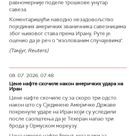
равномерније поделе трошкове унутар
савеза.
Коментаришући наводно незадовољство
појединих америчких званичника савезницима
због њиховог става према Ирану, Руте је
оценио да је реч о "изолованим случајевима".
(Танјуг, Reuters)
08. 07. 2026.
07:48
Цене нафте скочиле након америчких удара на
Иран
Цене нафте скочиле су за скоро три одсто
након што су Сјединене Америчке Државе
покренуле ударе на Иран који су уследили
после саопштења да је Техеран напао три
брода у Ормуском мореузу.
Цена сирове нафте брент, која важи за