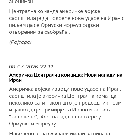
анониман.
Централна команда америчке војске
саопштила је да покреће нове ударе на Иран с
циљем да се Ормуски мореуз одржи
отвореним за саобраћај.
(Ројтерс)
08. 07. 2026.
22:32
Америчка Централна команда: Нови напади на
Иран
Америчка војска изводи нове ударе на Иран,
саопштила је америчка Централна команда,
неколико сати након што је председник Трамп
изјавио да је примирје са Ираном за њега
"завршено", због напада на танкере у
Ормуском мореузу.
Наведено је да су удари имали за циљ да