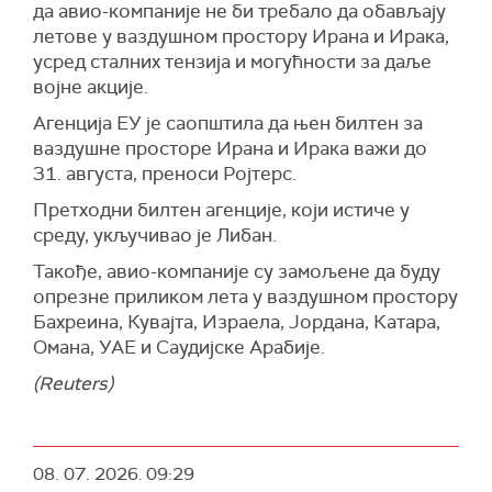
да авио-компаније не би требало да обављају
летове у ваздушном простору Ирана и Ирака,
усред сталних тензија и могућности за даље
војне акције.
Агенција ЕУ је саопштила да њен билтен за
ваздушне просторе Ирана и Ирака важи до
31. августа, преноси Ројтерс.
Претходни билтен агенције, који истиче у
среду, укључивао је Либан.
Такође, авио-компаније су замољене да буду
опрезне приликом лета у ваздушном простору
Бахреина, Кувајта, Израела, Јордана, Катара,
Омана, УАЕ и Саудијске Арабије.
(Reuters)
08. 07. 2026.
09:29