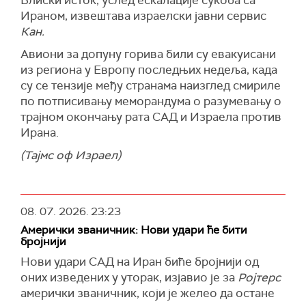
Блиски исток, услед ескалације сукоба са
Ираном, извештава израелски јавни сервис
Кан.
Авиони за допуну горива били су евакуисани
из региона у Европу последњих недеља, када
су се тензије међу странама наизглед смириле
по потписивању меморандума о разумевању о
трајном окончању рата САД и Израела против
Ирана.
(Тајмс оф Израел)
08. 07. 2026.
23:23
Амерички званичник: Нови удари ће бити
бројнији
Нови удари САД на Иран биће бројнији од
оних изведених у уторак, изјавио је за
Ројтерс
амерички званичник, који је желео да остане