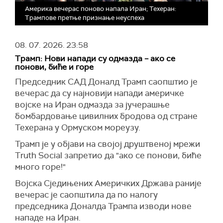
Америка вечерас поново напала Иран; Техеран:
Трампове претње признање неуспеха
08. 07. 2026.
23:58
Трамп: Нови напади су одмазда – ако се
понови, биће и горе
Председник САД Доналд Трамп саопштио је
вечерас да су најновији напади америчке
војске на Иран одмазда за јучерашње
бомбардовање цивилних бродова од стране
Техерана у Ормуском мореузу.
Трамп је у објави на својој друштвеној мрежи
Truth Social запретио да "ако се понови, биће
много горе!"
Војска Сједињених Америчких Држава раније
вечерас је саопштила да по налогу
председника Доналда Трампа изводи нове
нападе на Иран.