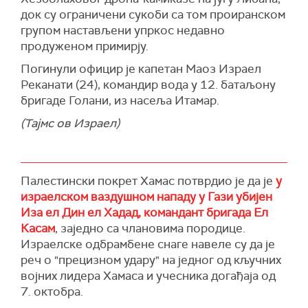
Вашингтону усмерени на обезбеђивање
да се превазиђу најтежи изазови.
док су ограничени сукоби са том проиранском
преговарачких основа пре него што се пређе
Наставићемо да дајемо све од себе како
групом настављени упркос недавно
на следеће кораке у домену политике и
бисмо осигурали да овај мировни процес
продуженом примирју.
безбедности.
доведе до трајног мира. Остало је у Божјим
Погинули официр је капетан Маоз Израел
рукама", закључио је Шариф.
Исти извор је рекао да је Либан, у својој
Реканати (24), командир вода у 12. батаљону
комуникацији са америчким посредницима,
(Тасним)
бригаде Голани, из насеља Итамар.
посебно нагласио неопходност прекида ватре
(Тајмс ов Израел)
и прекида циљања инфраструктуре и цивилних
објеката и потврдио да је израелска страна
изразила спремност да се повинује договору
ако то учини и Хезболах.
Палестински покрет Хамас потврдио је да је
у
"Обавестили смо либанско председништво о
израелском ваздушном нападу у Гази убијен
спремности две стране да обуставе ватру, под
Иза ел Дин ел Хадад, командант бригада Ел
условом да се Израел придржава споразума.
Касам
, заједно са члановима породице.
Стога је ситуација сада осетљива", рекао је
Израелске одбрамбене снаге навеле су да је
извор
Ашарк Ал-Авсата
.
реч о "прецизном удару" на једног од кључних
војних лидера Хамаса и учесника догађаја од
Хезболах је упозорио да либанске власти
7. октобра.
третирају непријатеља као да је мирни и