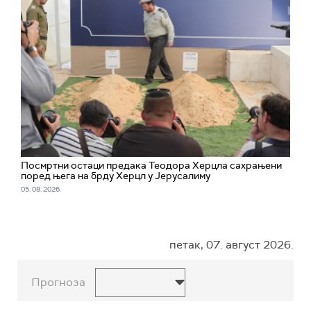
Посмртни остаци предака Теодора Херцла сахрањени
поред њега на брду Херцл у Јерусалиму
05. 08. 2026.
петак, 07. август 2026.
Прогноза