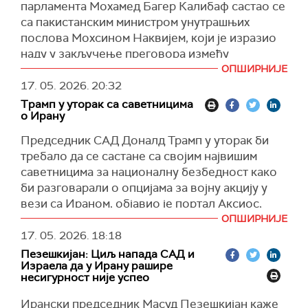
парламента Мохамед Багер Калибаф састао се
ирански авион.
са пакистанским министром унутрашњих
На видеу је приказан амерички разарач са
послова Мохсином Наквијем, који је изразио
заставом САД како обара летелицу са
наду у закључење преговора између
иранском заставом док је у углу екрана снимак
Сједињених Америчких Држава и Ирана.
ОПШИРНИЈЕ
Трампа који говори: "
17. 05. 2026.
20:32
Калибаф је осудио владе региона Персијског
Трамп у уторак са саветницима
У реду, имамо га на нишану. Ватра - бум".
залива “које су мислиле да ће им присуство
о Ирану
Америке донети безбедност”, и додао да су
Трамп је раније ове недеље одбацио најновију
недавни догађаји, међутим, показали да то
Председник САД Доналд Трамп у уторак би
мировну понуду Ирана као неприхватљиву,
присуство не само да не доноси сигурност,
требало да се састане са својим највишим
док је отворено говорио о разарањима која је
већ штавише ствара несигурност, пренела је
саветницима за националну безбедност како
америчка војска већ изазвала у Ирану, као и о
иранска полузванична агенција
Мехр
.
би разговарали о опцијама за војну акцију у
циљевима које је поштедела, али би могла
вези са Ираном, објавио је портал Аксиос,
поново да размотри.
Накви је изјавио да су Иран и Пакистан и
позивајући се на два америчка званичника.
ОПШИРНИЈЕ
раније били блиски, али сада су још ближи. Он
(Танјуг)
17. 05. 2026.
18:18
се осврнуо на преговоре одржане у
(
Reuters
)
Пезешкијан: Циљ напада САД и
Исламабаду, истакавши да се Калибаф том
Израела да у Ирану рашире
приликом заложио за националне интересе
несигурност није успео
Ирана, а истовремено радио на решавању
Ирански председник Масуд Пезешкијан каже
проблема, пренела је
Ал Џазира
.