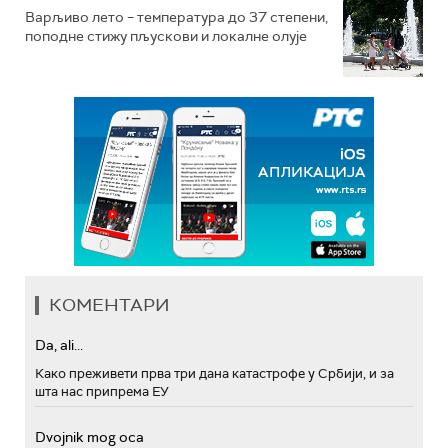
Варљиво лето – температура до 37 степени,
поподне стижу пљускови и локалне олује
КОМЕНТАРИ
Da, ali...
Како преживети прва три дана катастрофе у Србији, и за
шта нас припрема ЕУ
Dvojnik mog oca