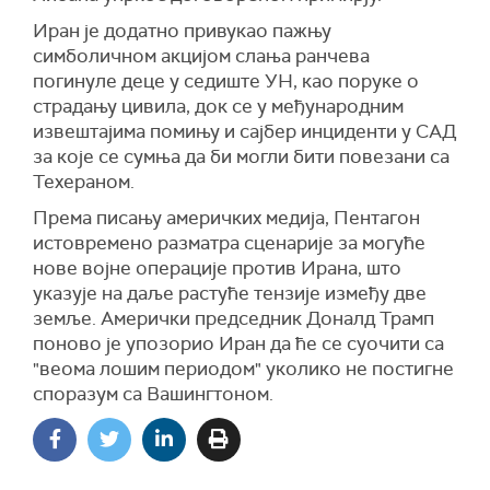
Иран је додатно привукао пажњу
симболичном акцијом слања ранчева
погинуле деце у седиште УН, као поруке о
страдању цивила, док се у међународним
извештајима помињу и сајбер инциденти у САД
за које се сумња да би могли бити повезани са
Техераном.
Према писању америчких медија, Пентагон
истовремено разматра сценарије за могуће
нове војне операције против Ирана, што
указује на даље растуће тензије између две
земље. Амерички председник Доналд Трамп
поново је упозорио Иран да ће се суочити са
"веома лошим периодом" уколико не постигне
споразум са Вашингтоном.