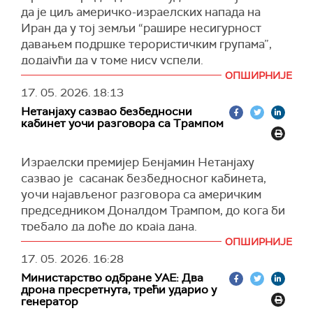
да је циљ америчко-израелских напада на
Накви је истовремено изразио наду да
Иран да у тој земљи “рашире несигурност
Пакистан може да доведе до “закључења тих
давањем подршке терористичким групама”,
преговора”.
додајући да у томе нису успели.
(Танјуг)
ОПШИРНИЈЕ
Током састанка са пакистанским министром
17. 05. 2026.
18:13
унутрашњих послова, Мохсином Наквијем,
Нетанјаху сазвао безбедносни
Пезешкијан је такође казао да су ови планови
кабинет уочи разговора са Трампом
доживели неуспех захваљујујући “сарадњи и
одговорности суседа Ирана како би спречили
Израелски премијер Бенјамин Нетанјаху
сваку злоупотребу њихове територије против
сазвао је сасанак безбедносног кабинета,
Техерана”, пренела је агенција
Фарс
.
уочи најављеног разговора са америчким
Како је истакао, то је вредан и похвалан чин.
председником Доналдом Трампом, до кога би
Ирански председник је истовремено захвалио
требало да дође до краја дана.
Пакистану, Ираку и Авганистану “на томе што
ОПШИРНИЈЕ
"Наше очи су отворене у вези са Ираном",
нису дозволили било какву акцију против
17. 05. 2026.
16:28
рекао је Нетанјаху током састанка кабинета
Ирана са њихове територије”.
Министарство одбране УАЕ: Два
који је одржан у његовој канцеларији у
дрона пресретнута, трећи ударио у
(
Танјуг/Фарс
)
Јерусалиму, усред извештаја да се Сједињене
генератор