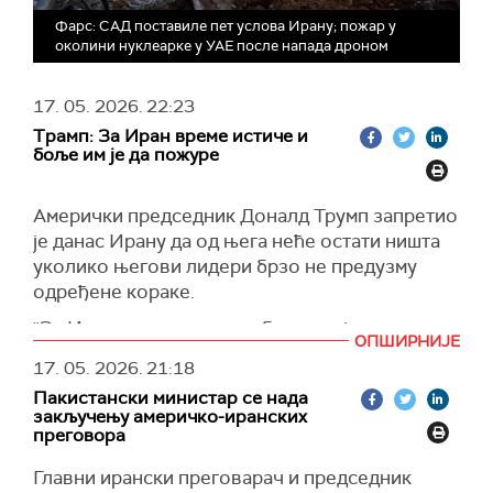
Фарс: САД поставиле пет услова Ирану; пожар у
околини нуклеарке у УАЕ после напада дроном
17. 05. 2026.
22:23
Трамп: За Иран време истиче и
боље им је да пожуре
Амерички председник Доналд Трумп запретио
је данас Ирану да од њега неће остати ништа
уколико његови лидери брзо не предузму
одређене кораке.
"За Иран време истиче и боље им је да
ОПШИРНИЈЕ
пожуре, брзо, или од њих неће остати ништа.
17. 05. 2026.
21:18
Време је од пресудног значаја", написао је
Пакистански министар се нада
Трамп на својој платформи
Трут
.
закључењу америчко-иранских
преговора
Председник Трамп је објавио у суботу на
платформи Трутх Социал видео-клип у којем
Главни ирански преговарач и председник
се види како наводно наређује војни напад на