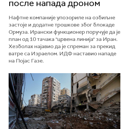
после напада дроном
Нафтне компаније упозориле на озбиљне
застоје и додатне трошкове због блокаде
Ормуза. Ирански функционер поручује да је
план од 10 тачака "црвена линија" за Иран.
Хезболах најавио да је спреман за прекид
ватре са Израелом. ИДФ наставио нападе
на Појас Газе.