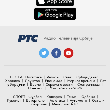
Радио Телевизија Србије
|
|
|
|
ВЕСТИ
Политика
Регион
Свет
Србија данас
|
|
|
|
Хроника
Друштво
Економија
Мерила времена
Рат
|
|
|
|
у Украјини
Време
Сервисне вести
Сматрачница
|
Подкаст
ЕУ могућности 2026
|
|
|
|
СПОРТ
Фудбал
Кошарка
Тенис
Одбојка
|
|
|
|
Рукомет
Ватерполо
Атлетика
Ауто-мото
Остали
|
спортови
Меморијал РТС