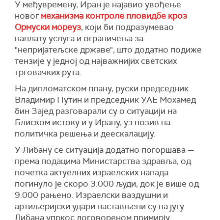
признати ентитет, упркос континуираној
У међувремену, Иран је најавио увођење
израелској окупацији и агресији. Хезболах је
новог
механизма контроле пловидбе кроз
упозорио на последице овог приступа по
Ормуски мореуз
, који би подразумевао
унутрашњу стабилност и нагласио своје
наплату услуга и ограничења за
одбацивање било каквих спољних диктата или
"непријатељске државе", што додатно подиже
притисака, било америчких или других,
тензије у једној од најважнијих светских
усмерених на наметање политичких избора
трговачких рута.
Либану.
На дипломатском плану, руски председник
(Танјуг, Ашарк Ал-Авсата)
Владимир Путин и председник УАЕ Мохамед
бин Зајед разговарали су о ситуацији на
Блиском истоку и у Ирану, уз позив на
политичка решења и деескалацију.
У Либану се ситуација додатно погоршава —
према подацима Министарства здравља, од
почетка актуелних израелских напада
погинуло је скоро 3.000 људи, док је више од
9.000 рањено. Израелски ваздушни и
артиљеријски удари настављени су на југу
Либана упркос договореном примирју.