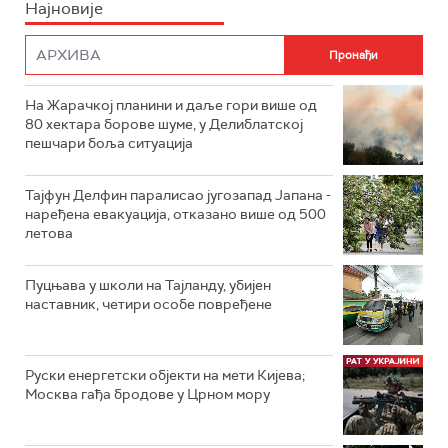
Најновије
На Жарачкој планини и даље гори више од
80 хектара борове шуме, у Делиблатској
пешчари боља ситуација
Тајфун Делфин паралисао југозапад Јапана -
наређена евакуација, отказано више од 500
летова
Пуцњава у школи на Тајланду, убијен
наставник, четири особе повређене
Руски енергетски објекти на мети Кијева;
Москва гађа бродове у Црном мору