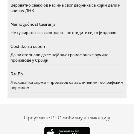
Вероватно свако од нас има свог двојника са којим дели и
сличну ДНК
Nemogućnost tusiranja
Не туширате се сваког дана – не стидите се, то је здраво
Cestitke za uspeh
Да ли сте знали да се најбоље грамофонске ручице
производе у Србији
Re: Eh...
Лесковачка спржа – производ са заштићеним географским
пореклом
Преузмите РТС мобилну апликацију