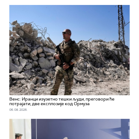
Венс: Иранци изузетно тешки људи, преговори ће
потрајати; две експлозије код Ормуза
06. 08. 2026.