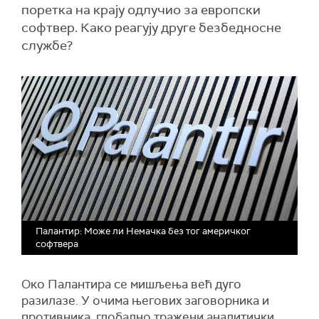
поретка на крају одлучио за европски
софтвер. Како реагују друге безбедносне
службе?
Палантир: Може ли Немачка без тог америчког
софтвера
Око Палантира се мишљења већ дуго
разилазе. У очима његових заговорника и
противника, глобално тражени аналитички