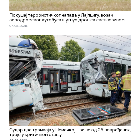
Покушај терористичког напада у Лајпцигу, возач
аеродромског аутобуса шутнуо дрон са експлозивом
07. 08. 2026.
Судар два трамваја у Немачкој – више од 25 повређених,
троје у критичном стању