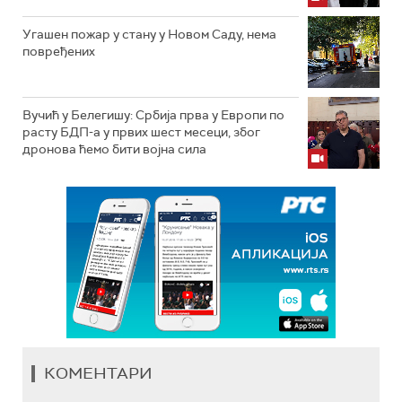
Угашен пожар у стану у Новом Саду, нема
повређених
Вучић у Белегишу: Србија прва у Европи по
расту БДП-а у првих шест месеци, због
дронова ћемо бити војна сила
КОМЕНТАРИ