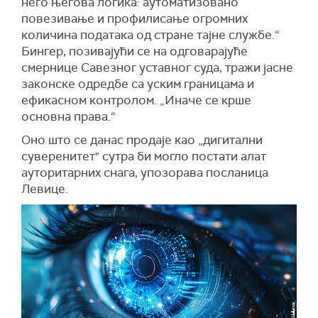
него његова логика: аутоматизовано
повезивање и профилисање огромних
количина података од стране тајне службе.“
Бингер, позивајући се на одговарајуће
смернице Савезног уставног суда, тражи јасне
законске одредбе са уским границама и
ефикасном контролом. „Иначе се крше
основна права.“
Оно што се данас продаје као „дигитални
суверенитет" сутра би могло постати алат
ауторитарних снага, упозорава посланица
Левице.