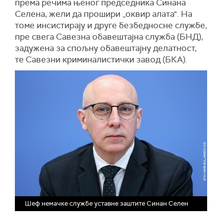
према речима њеног председника Синана
Селена, жели да прошири „оквир алата". На
томе инсистирају и друге безбедносне службе,
пре свега Савезна обавештајна служба (БНД),
задужена за спољну обавештајну делатност,
те Савезни криминалистички завод (БКА).
Шеф немачке службе уставне заштите Синан Селен