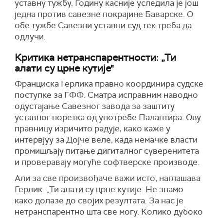
уставну тужбу. Годину касније уследила је још
једна против савезне покрајине Баварске. О
обе тужбе Савезни уставни суд тек треба да
одлучи.
Критика нетранспарентности: „Ти
алати су црне кутије"
Франциска Герлика правно координира судске
поступке за ГФФ. Сматра исправним наводно
одустајање Савезног завода за заштиту
уставног поретка од употребе Палантира. Ову
правницу изричито радује, како каже у
интервјуу за Дојче веле, када немачке власти
промишљају питање дигиталног суверенитета
и проверавају могуће софтверске производе.
Али за све произвођаче важи исто, наглашава
Герлик: „Ти алати су црне кутије. Не знамо
како долазе до својих резултата. За нас је
нетранспарентно шта све могу. Колико дубоко