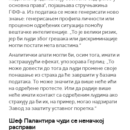
основна права“, појашњава стручњакиња
ГФФ-а. Из података се може генерисати ново
знање: генерисањем профила личности или
проценом одређених ситуација помоћу
вештачке интелигенције. „То је велики ризик,
јер би људи због грешака или дискриминације
могли постати мета властима.“
Аналитички алати могли би, осим тога, имати и
застрашујући ефекат, упозорава Герлиц: „То
може довести до тога да људи промене своје
понашање из страха да ће завршити у базама
података. То може значити да више неће ићи
на одређене протесте. Или да радије више
неће имати контакт са одређеним људима ако
страхују да би их, на пример, могао надзирати
Завод за заштиту уставног поретка.“
Шеф Палантира чуди се немачкој
расправи