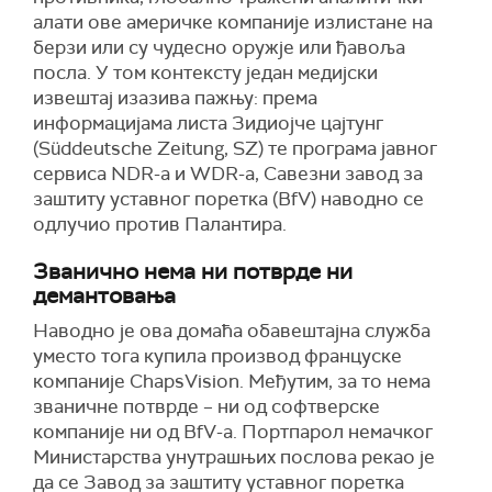
алати ове америчке компаније излистане на
берзи или су чудесно оружје или ђавоља
посла. У том контексту један медијски
извештај изазива пажњу: према
информацијама листа Зидиојче цајтунг
(Süddeutsche Zeitung, SZ) те програма јавног
сервиса NDR-а и WDR-а, Савезни завод за
заштиту уставног поретка (BfV) наводно се
одлучио против Палантира.
Званично нема ни потврде ни
демантовања
Наводно је ова домаћа обавештајна служба
уместо тога купила производ француске
компаније ChapsVision. Међутим, за то нема
званичне потврде – ни од софтверске
компаније ни од BfV-а. Портпарол немачког
Министарства унутрашњих послова рекао је
да се Завод за заштиту уставног поретка