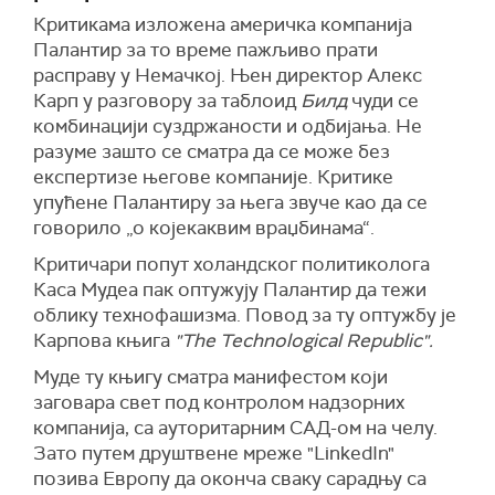
Критикама изложена америчка компанија
Палантир за то време пажљиво прати
расправу у Немачкој. Њен директор Алекс
Карп у разговору за таблоид
Билд
чуди се
комбинацији суздржаности и одбијања. Не
разуме зашто се сматра да се може без
експертизе његове компаније. Критике
упућене Палантиру за њега звуче као да се
говорило „о којекаквим враџбинама“.
Критичари попут холандског политиколога
Каса Мудеа пак оптужују Палантир да тежи
облику технофашизма. Повод за ту оптужбу је
Карпова књига
"The Technological Republic".
Муде ту књигу сматра манифестом који
заговара свет под контролом надзорних
компанија, са ауторитарним САД-ом на челу.
Зато путем друштвене мреже "LinkedIn"
позива Европу да оконча сваку сарадњу са