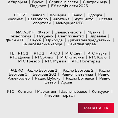
|
|
|
|
у Украјини
Време
Сервисне вести
Сматрачница
|
Подкаст
ЕУ могућности 2026
|
|
|
|
СПОРТ
Фудбал
Кошарка
Тенис
Одбојка
|
|
|
|
Рукомет
Ватерполо
Атлетика
Ауто-мото
Остали
|
спортови
Меморијал РТС
|
|
|
МАГАЗИН
Живот
Занимљивости
Музика
|
|
|
|
Технологијa
Путујемо
Свет познатих
Здравље
|
|
|
|
Филм и ТВ
Наука
Природа
Дигитални предузетник
|
За мале велике хероје
Наизглед здрав
|
|
|
|
|
ТВ
РТС 1
РТС 2
РТС 3
РТС Свет
РТС Наука
|
|
|
|
РТС Драма
РТС Живот
РТС Класика
РТС Коло
|
|
РТС Трезор
РТС Музика
РТС Полетарац
|
|
РАДИО
Радио Београд 1
Радио Београд 2
Радио
|
|
|
Београд 3
Београд 202
Радио Плетеница
Радио
|
|
|
Рокенролер
Радио Џубокс
Радио Вртешка
Радио
|
Џезер
Архив
|
|
|
|
РТС
Контакт
Маркетинг
Јавне набавке
Конкурси
Интернет портал
МАПА САЈТА