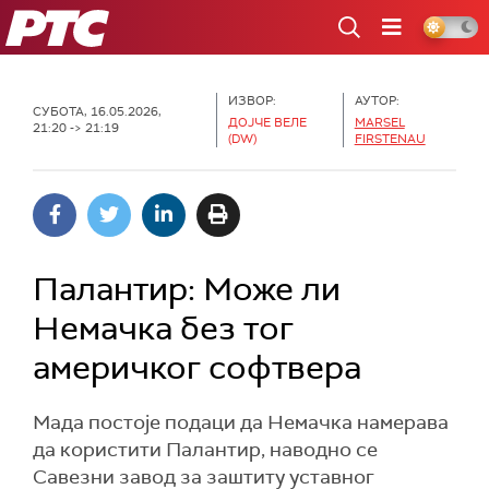
РТС
ИЗВОР:
АУТОР:
СУБОТА, 16.05.2026,
ДОЈЧЕ ВЕЛЕ
MARSEL
21:20 -> 21:19
(DW)
FIRSTENAU
Палантир: Може ли
Немачка без тог
америчког софтвера
Мада постоје подаци да Немачка намерава
да користити Палантир, наводно се
Савезни завод за заштиту уставног