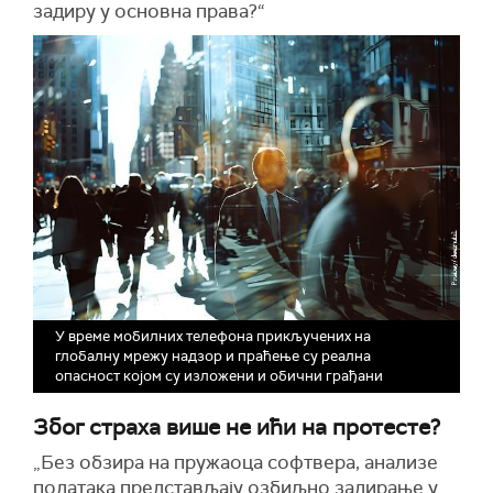
задиру у основна права?“
У време мобилних телефона прикључених на
глобалну мрежу надзор и праћење су реална
опасност којом су изложени и обични грађани
Због страха више не ићи на протесте?
„Без обзира на пружаоца софтвера, анализе
података представљају озбиљно задирање у