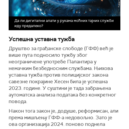
Да ли дигитални алати у рукама моћних тајних служби
иду предалеко?
Успешна уставна тужба
Друштво за грађанске слободе (ГФФ) већ је
више пута подносило тужбу због
неограничене употребе Палантира у
немачким безбедносним службама. Њихова
уставна тужба против полицијског закона
савезне покрајине Хесен била је успешна
2023. године. У суштини је тада забрањена
аутоматска анализа података без конкретног
повода.
Након тога закон је, додуше, реформисан, али
према мишљењу ГФФ-а недовољно. Зато је
ова организација 2024. поново поднела