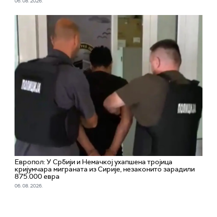
06. 08. 2026.
Европол: У Србији и Немачкој ухапшена тројица
кријумчара миграната из Сирије, незаконито зарадили
875.000 евра
06. 08. 2026.