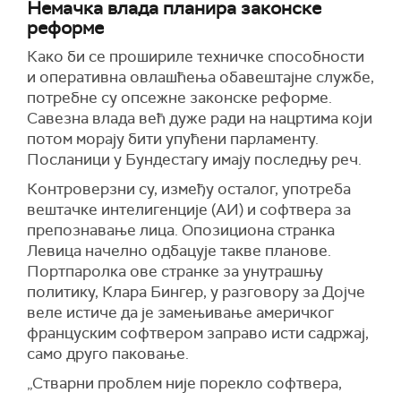
Немачка влада планира законске
реформе
Како би се прошириле техничке способности
и оперативна овлашћења обавештајне службе,
потребне су опсежне законске реформе.
Савезна влада већ дуже ради на нацртима који
потом морају бити упућени парламенту.
Посланици у Бундестагу имају последњу реч.
Контроверзни су, између осталог, употреба
вештачке интелигенције (АИ) и софтвера за
препознавање лица. Опозициона странка
Левица начелно одбацује такве планове.
Портпаролка ове странке за унутрашњу
политику, Клара Бингер, у разговору за Дојче
веле истиче да је замењивање америчког
француским софтвером заправо исти садржај,
само друго паковање.
„Стварни проблем није порекло софтвера,