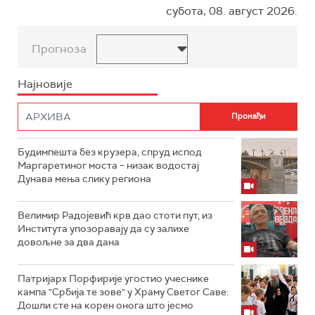
субота, 08. август 2026.
Прогноза
Најновије
Будимпешта без крузера, спруд испод
Маргаретиног моста – низак водостај
Дунава мења слику региона
Велимир Радојевић крв дао стоти пут, из
Института упозоравају да су залихе
довољне за два дана
Патријарх Порфирије угостио учеснике
кампа "Србија те зове" у Храму Светог Саве:
Дошли сте на корен онога што јесмо