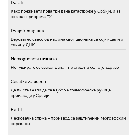
Da, ali...
Како преживети прва три дана катастрофе у Србији, и за
шта нас припрема ЕУ
Dvojnik mog oca
Вероватно свако од нас има свог двојника са којим дели и
сличну ДНК
Nemogućnost tusiranja
Не туширате се сваког дана – не стидите се, то је здраво
Cestitke za uspeh
Да ли сте знали да се најбоље грамофонске ручице
производе у Србији
Re: Eh...
Лесковачка спржа – производ са заштићеним географским
пореклом