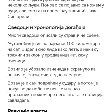
неколико људи. Поново се појавио са ножем у
руци, али смо га на време зауставили", каже
Сињорели.
Сведоци и хронологија догађаја
Многи сведоци описали су стравичне сцене.
"Аутомобил је ишао најмање 100 километара
на сат. Видели смо људе како лете, а неки су
тражили заклон у продавницама", кажу
очевици.
Возило је убрзало изненада и скренуло ка
пешачкој стази, очигледно намерно.
Возач је и сам повређен у судару, а потом је
покушао да побегне пешке и напао
пролазника ножем пре него што га је полиција
савладала.
Реакције власти