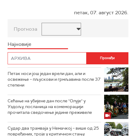
петак, 07. август 2026.
Прогноза
Најновије
Петак носи још један врели дан, али и
освежење – пљускови и грмљавина после 37
степени
Сећање на убијене дан после "Олује" у
Уздољу, посланица на комеморацији
прочитала сведочење једине преживеле
Судар два трамваја у Немачкој – више од 25
повређених, троје у критичном стању