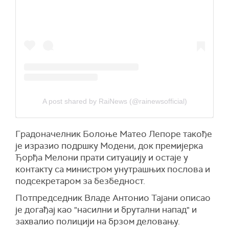
A post shared by RaiNews (@rainewsofficial)
Градоначелник Болоње Матео Лепоре такође
је изразио подршку Модени, док премијерка
Ђорђа Мелони прати ситуацију и остаје у
контакту са министром унутрашњих послова и
подсекретаром за безбедност.
Потпредседник Владе Антонио Тајани описао
је догађај као "насилни и брутални напад" и
захвалио полицији на брзом деловању.