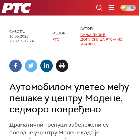
РТС
АУТОР:
СУБОТА,
ИЗВОР:
САЊА ЛУЧИЋ,
16.05.2026,
РТС
ДОПИСНИЦА РТС-А ИЗ
20:37 -> 12:24
ИТАЛИЈЕ
Aутомобилом улетео међу
пешаке у центру Модене,
седморо повређено
Драматични тренуци забележени су
поподне у центру Модене када је