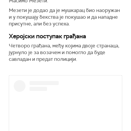
Масимо Мезети.
Мезети је додао да је мушкарац био наоружан
и у покушају бекства је покушао и да нападне
присутне, али без успеха.
Херојски поступак грађана
Четворо грађана, међу којима двоје странаца,
јурнуло је за возачем и помогло да буде
савладан и предат полицији.