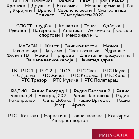
|
|
|
|
ВЕСТИ
Политика
Регион
Свет
Србија данас
|
|
|
|
Хроника
Друштво
Економија
Мерила времена
Рат
|
|
|
|
у Украјини
Време
Сервисне вести
Сматрачница
|
Подкаст
ЕУ могућности 2026
|
|
|
|
СПОРТ
Фудбал
Кошарка
Тенис
Одбојка
|
|
|
|
Рукомет
Ватерполо
Атлетика
Ауто-мото
Остали
|
спортови
Меморијал РТС
|
|
|
МАГАЗИН
Живот
Занимљивости
Музика
|
|
|
|
Технологијa
Путујемо
Свет познатих
Здравље
|
|
|
|
Филм и ТВ
Наука
Природа
Дигитални предузетник
|
За мале велике хероје
Наизглед здрав
|
|
|
|
|
ТВ
РТС 1
РТС 2
РТС 3
РТС Свет
РТС Наука
|
|
|
|
РТС Драма
РТС Живот
РТС Класика
РТС Коло
|
|
РТС Трезор
РТС Музика
РТС Полетарац
|
|
РАДИО
Радио Београд 1
Радио Београд 2
Радио
|
|
|
Београд 3
Београд 202
Радио Плетеница
Радио
|
|
|
Рокенролер
Радио Џубокс
Радио Вртешка
Радио
|
Џезер
Архив
|
|
|
|
РТС
Контакт
Маркетинг
Јавне набавке
Конкурси
Интернет портал
МАПА САЈТА