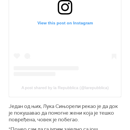
View this post on Instagram
A post shared by la Repubblica (@larepubblica)
Један од њих, Лука Сињорели рекао је да док
је покушавао да помогне жени која је тешко
повређена, човек је побегао.
"Почео сам да га јурим заједно са још