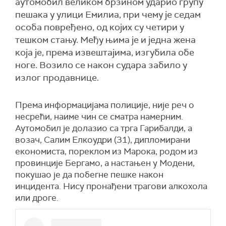
аутомобил великом брзином ударио групу
пешака у улици Емилиа, при чему је седам
особа повређено, од којих су четири у
тешком стању. Међу њима је и једна жена
која је, према извештајима, изгубила обе
ноге. Возило се након судара забило у
излог продавнице.
Према информацијама полиције, није реч о
несрећи, наиме чин се сматра намерним.
Аутомобил је долазио са трга Гарибалди, а
возач, Салим Елкоудри (31), дипломирани
економиста, пореклом из Марока, родом из
провинције Бергамо, а настањен у Модени,
покушао је да побегне пешке након
инцидента. Нису пронађени трагови алкохола
или дроге.