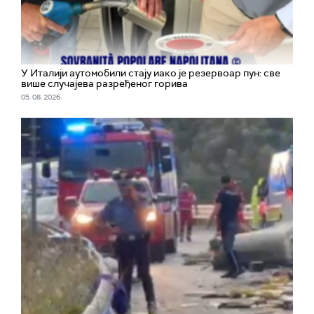
У Италији аутомобили стају иако је резервоар пун: све
више случајева разређеног горива
05. 08. 2026.