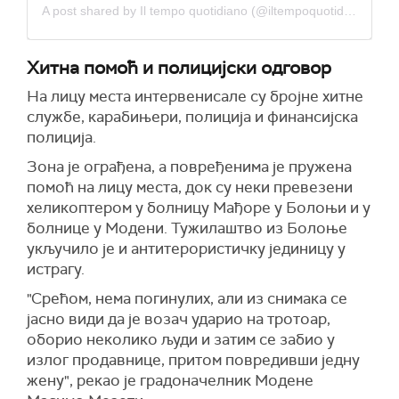
A post shared by Il tempo quotidiano (@iltempoquotidiano)
Хитна помоћ и полицијски одговор
На лицу места интервенисале су бројне хитне
службе, карабињери, полиција и финансијска
полиција.
Зона је ограђена, а повређенима је пружена
помоћ на лицу места, док су неки превезени
хеликоптером у болницу Мађоре у Болоњи и у
болнице у Модени. Тужилаштво из Болоње
укључило је и антитерористичку јединицу у
истрагу.
"Срећом, нема погинулих, али из снимака се
јасно види да је возач ударио на тротоар,
оборио неколико људи и затим се забио у
излог продавнице, притом повредивши једну
жену", рекао је градоначелник Модене