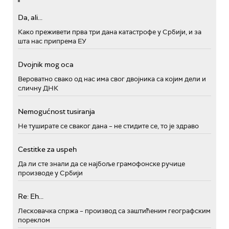
Da, ali...
Како преживети прва три дана катастрофе у Србији, и за
шта нас припрема ЕУ
Dvojnik mog oca
Вероватно свако од нас има свог двојника са којим дели и
сличну ДНК
Nemogućnost tusiranja
Не туширате се сваког дана – не стидите се, то је здраво
Cestitke za uspeh
Да ли сте знали да се најбоље грамофонске ручице
производе у Србији
Re: Eh...
Лесковачка спржа – производ са заштићеним географским
пореклом