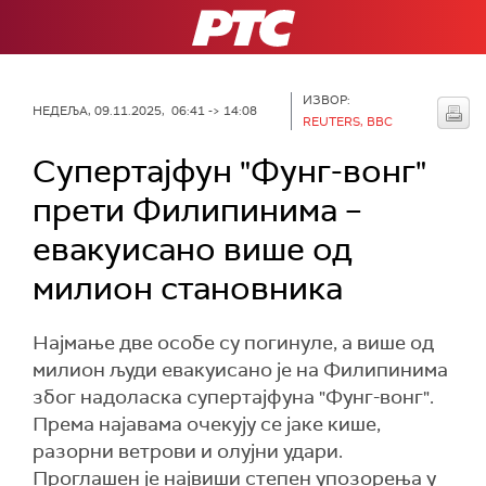
РТС
ИЗВОР:
НЕДЕЉА, 09.11.2025, 06:41 -> 14:08
REUTERS, BBC
Супертајфун "Фунг-вонг"
прети Филипинима –
евакуисано више од
милион становника
Најмање две особе су погинуле, а више од
милион људи евакуисано је на Филипинима
због надоласка супертајфуна "Фунг-вонг".
Према најавама очекују се јаке кише,
разорни ветрови и олујни удари.
Проглашен је највиши степен упозорења у