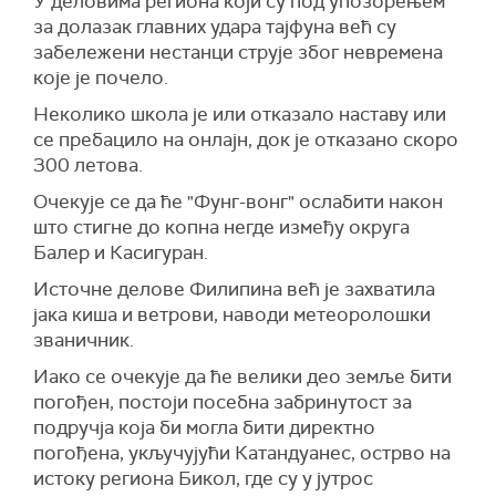
У деловима региона који су под упозорењем
за долазак главних удара тајфуна већ су
забележени нестанци струје због невремена
које је почело.
Неколико школа је или отказало наставу или
с
е пребацило на онлајн, док је отказано скоро
300 летова.
Очекује се да ће "Фунг-вонг" ослабити након
што стигне до копна негде између округа
Балер и Касигуран.
Источн
е
делов
е
Филипина већ
је захватила
јака киша и ветрови, наводи метеоролошки
званичник.
Иако се очекује да ће велики део земље бити
погођен, постоји посебна забринутост
за
подручја која би могла бити директно
погођена, укључујући Катандуанес, острво на
истоку региона Бикол, где су у
јутр
ос