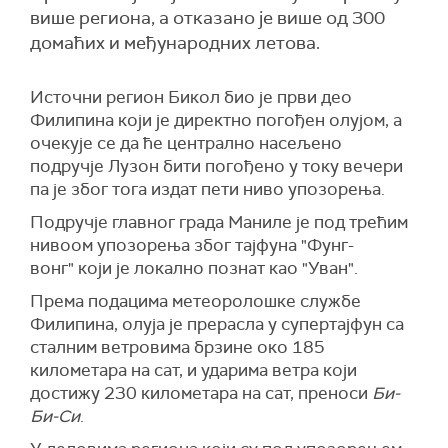
више региона, а отказано је више од 300
домаћих и међународних летова.
Источни регион Бикол био је први део
Филипина који је директно погођен олујом, а
очекује се да ће
централно
насељен
о
подручје
Лузон бити погођен
о
у току вечери
па је због тога издат пети ниво упозорења
.
П
одручје главног града Маниле
је
под трећим
нивоом упозорења
због т
ајфуна "
Фунг-
вонг"
који је
локално познат као "Уван".
Према подацима метеоролошке службе
Филипина, олуја је прерасла у супертајфун са
сталним ветровима брзине око 185
километара на сат, и ударима ветра који
достижу 230 километара на сат, преноси
Би-
Би-Си
.