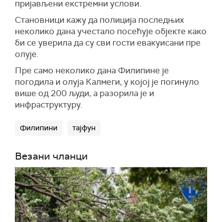
пријављени екстремни услови.
Становници кажу да полиција последњих
неколико дана учестало посећује о
бјекте
како
би се уверила да су сви гости евакуисани пре
олује.
Пре само неколико дана Филипине је
погодила и олуја
Калмеги,
у којој је погинуло
више од 200 људи, а разорила је и
инфраструктуру.
Филипини
тајфун
Везани чланци