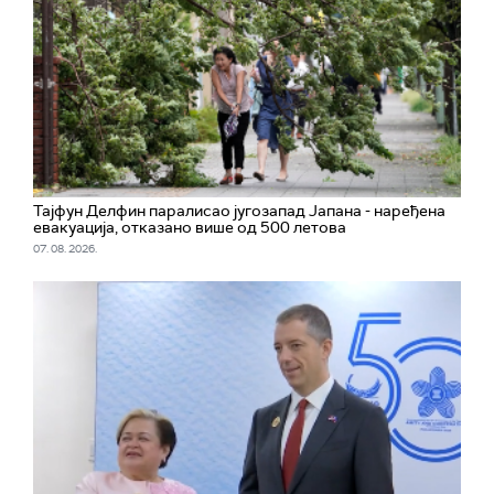
Тајфун Делфин паралисао југозапад Јапана - наређена
евакуација, отказано више од 500 летова
07. 08. 2026.