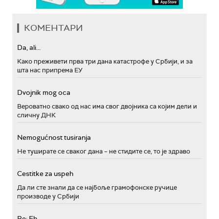
КОМЕНТАРИ
Da, ali...
Како преживети прва три дана катастрофе у Србији, и за
шта нас припрема ЕУ
Dvojnik mog oca
Вероватно свако од нас има свог двојника са којим дели и
сличну ДНК
Nemogućnost tusiranja
Не туширате се сваког дана – не стидите се, то је здраво
Cestitke za uspeh
Да ли сте знали да се најбоље грамофонске ручице
производе у Србији
Re: Eh...