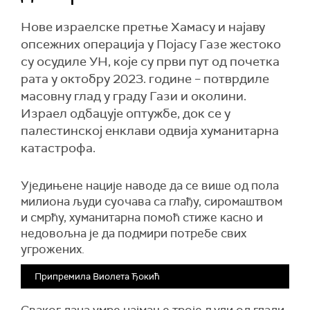
Нове израелске претње Хамасу и најаву
опсежних операција у Појасу Газе жестоко
су осудиле УН, које су први пут од почетка
рата у октобру 2023. године – потврдиле
масовну глад у граду Гази и околини.
Израел одбацује оптужбе, док се у
палестинској енклави одвија хуманитарна
катастрофа.
Уједињене нације наводе да се више од пола
милиона љ
уди суочава са глађу, сиромаштвом
и смрћу, хуманитарна помоћ стиже касно и
недовољна је да подмири потребе свих
угрожених.
Припремила Виолета Ђокић