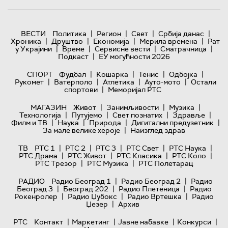
|
|
|
|
ВЕСТИ
Политика
Регион
Свет
Србија данас
|
|
|
|
Хроника
Друштво
Економија
Мерила времена
Рат
|
|
|
|
у Украјини
Време
Сервисне вести
Сматрачница
|
Подкаст
ЕУ могућности 2026
|
|
|
|
СПОРТ
Фудбал
Кошарка
Тенис
Одбојка
|
|
|
|
Рукомет
Ватерполо
Атлетика
Ауто-мото
Остали
|
спортови
Меморијал РТС
|
|
|
МАГАЗИН
Живот
Занимљивости
Музика
|
|
|
|
Технологијa
Путујемо
Свет познатих
Здравље
|
|
|
|
Филм и ТВ
Наука
Природа
Дигитални предузетник
|
За мале велике хероје
Наизглед здрав
|
|
|
|
|
ТВ
РТС 1
РТС 2
РТС 3
РТС Свет
РТС Наука
|
|
|
|
РТС Драма
РТС Живот
РТС Класика
РТС Коло
|
|
РТС Трезор
РТС Музика
РТС Полетарац
|
|
РАДИО
Радио Београд 1
Радио Београд 2
Радио
|
|
|
Београд 3
Београд 202
Радио Плетеница
Радио
|
|
|
Рокенролер
Радио Џубокс
Радио Вртешка
Радио
|
Џезер
Архив
|
|
|
|
РТС
Контакт
Маркетинг
Јавне набавке
Конкурси