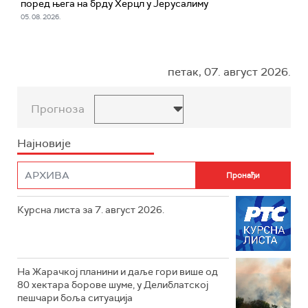
поред њега на брду Херцл у Јерусалиму
05. 08. 2026.
петак, 07. август 2026.
Прогноза
Најновије
Курсна листа за 7. август 2026.
На Жарачкој планини и даље гори више од
80 хектара борове шуме, у Делиблатској
пешчари боља ситуација