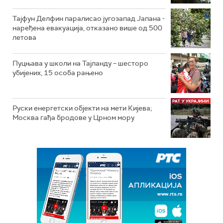
Тајфун Делфин паралисао југозапад Јапана -
наређена евакуација, отказано више од 500
летова
Пуцњава у школи на Тајланду – шесторо
убијених, 15 особа рањено
Руски енергетски објекти на мети Кијева;
Москва гађа бродове у Црном мору