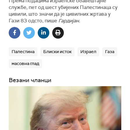
Према подацима израелске обавештајне
службе, пет од шест убијених Палестинаца су
цивили, што значи да је цивилних жртава у
Гази 83 одсто, пише
Гардијан.
Палестина
Блиски исток
Израел
Газа
масовна глад
Везани чланци