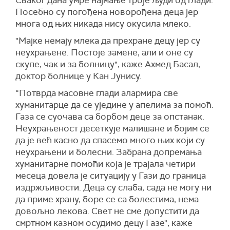
Сваког дана умре најмање троје људи од глади.
Посебно су погођена новорођена деца јер
многа од њих никада нису окусила млеко.
"Мајке немају млека да прехране децу јер су
неухрањене. Постоје замене, али и оне су
скупе, чак и за болницу", каже Ахмед Басал,
доктор болнице у Кан Јунису.
“Потврда масовне глади алармира све
хуманитарце да се уједине у апелима за помоћ.
Газа се суочава са борбом деце за опстанак.
Неухрањеност десеткује малишане и бојим се
да је већ касно да спасемо много њих који су
неухрањени и болесни. Забрана допремања
хуманитарне помоћи која је трајала четири
месеца довела је ситуацију у Гази до граница
издржљивости. Деца су слаба, сада не могу ни
да приме храну, боре се са болестима, нема
довољно лекова. Свет не сме допустити да
смртном казном осудимо децу Газе", каже