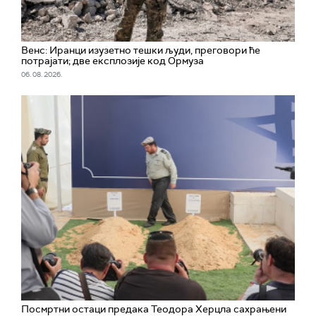
Венс: Иранци изузетно тешки људи, преговори ће
потрајати; две експлозије код Ормуза
06. 08. 2026.
Посмртни остаци предака Теодора Херцла сахрањени