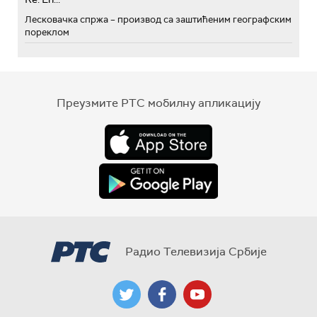
Лесковачка спржа – производ са заштићеним географским
пореклом
Преузмите РТС мобилну апликацију
Радио Телевизија Србије