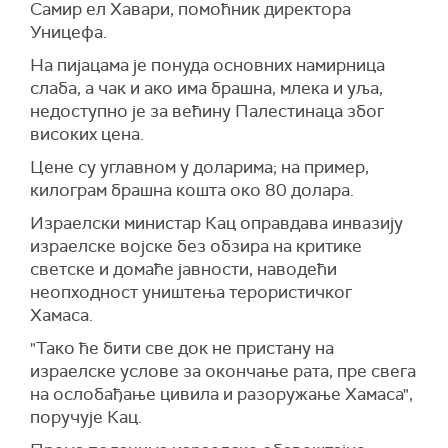
Самир ел Хавари, помоћник директора
Уницефа.
На пијацама је понуда основних намирница
слаба, а чак и ако има брашна, млека и уља,
недоступно је за већину Палестинаца због
високих цена.
Цене су углавном у доларима; на пример,
килограм брашна кошта око 80 долара.
Израелски министар Кац оправдава инвазију
израелске војске без обзира на критике
светске и домаће јавности, наводећи
неопходност уништења терористичког
Хамаса.
"Тако ће бити све док не пристану на
израелске услове за окончање рата, пре свега
на ослобађање цивила и разоружање Хамаса",
поручује Кац.