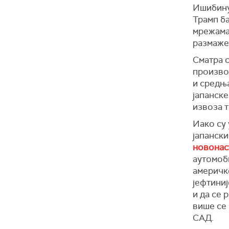
Ишибину 
Трамп б
мрежама
размаже
Сматра 
производ
и средња
јапанске
извоза 
Иако су 
јапанск
новонаст
аутомоби
америчк
јефтиниј
и да се 
више се
САД.