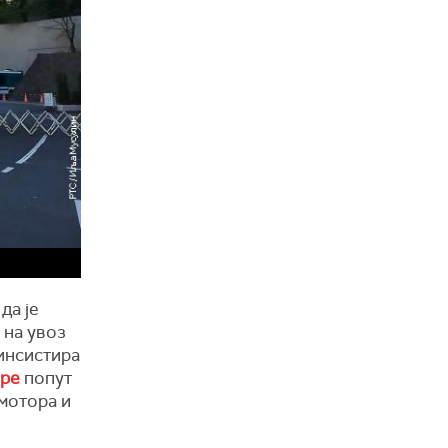
да је
 на увоз
 инсистира
ере
попут
мотора и