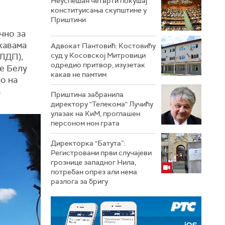
Неуспешан четврти покушај
конституисања скупштине у
Приштини
чно за
жавама
Адвокат Пантовић: Костовићу
суд у Косовској Митровици
(ЛДП),
одредио притвор, изузетак
је Белу
какав не памтим
о на
а
Приштина забранила
директору "Телекома" Лучићу
улазак на КиМ, проглашен
персоном нон грата
Директорка "Батута”:
Регистровани први случајеви
грознице западног Нила,
потребан опрез али нема
разлога за бригу