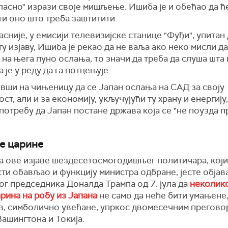
гласно" изрази своје мишљење. Ишиба је и обећао да ћ
и оно што треба заштитити.
сније, у емисији телевизијске станице "Фуђи", упитан 
ту изјаву, Ишиба је рекао да не ваља ако неко мисли д
 на њега пуно ослања, то значи да треба да слуша шта 
а је у реду да га потцењује.
вши на чињеницу да се Јапан ослања на САД за своју
ст, али и за економију, укључујући ту храну и енергију
потребу да Јапан постане држава која се "не поузда 
е царине
 ове изјаве шездесетосмогодишњег политичара, који 
и обављао и функцију министра одбране, јесте објав
ог председника Доналда Трампа од 7. јула да
неколико
рина на робу из Јапана
не само да неће бити умањене,
в, симболично увећане, упркос двомесечним прегово
ашингтона и Токија.