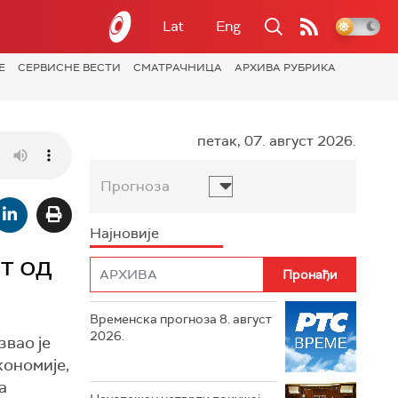
Lat
Eng
Е
СЕРВИСНЕ ВЕСТИ
СМАТРАЧНИЦА
АРХИВА РУБРИКА
петак, 07. август 2026.
Прогноза
Најновије
т од
Временска прогноза 8. август
2026.
вао је
кономије,
а