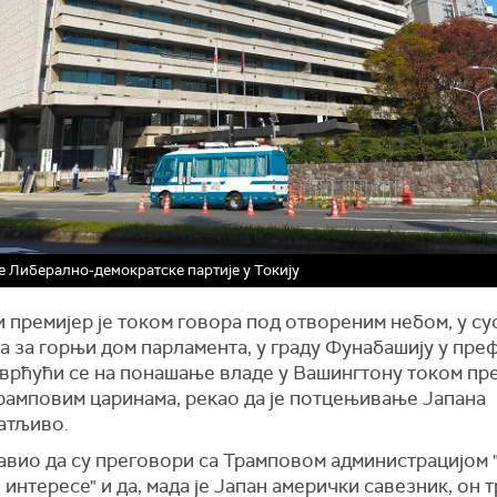
 Либерално-демократске партије у Токију
 премијер је током говора под отвореним небом, у су
а за горњи дом парламента, у граду Фунабашију у пре
сврћући се на понашање владе у Вашингтону током пр
рамповим царинама, рекао да је потцењивање Јапана
атљиво.
јавио да су преговори са Трамповом администрацијом "
интересе" и да, мада је Јапан амерички савезник, он т