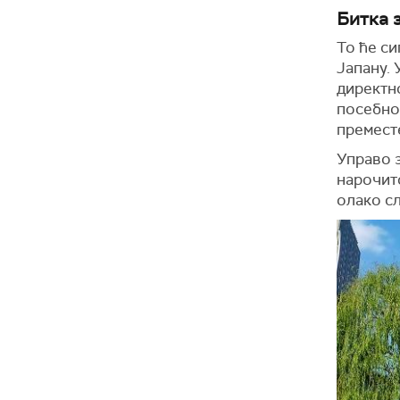
Битка 
То ће си
Јапану. 
директно
посебно 
преместе
Управо з
нарочито
олако с