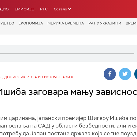
АДИО
ЕМИСИЈЕ
РТС
Остало
РУШТВО
ЕКОНОМИЈА
МЕРИЛА ВРЕМЕНА
РАТ У УКРАЈИНИ
ВРЕМ
, ДОПИСНИК РТС-А ИЗ ИСТОЧНЕ АЗИЈЕ
 Ишиба заговара мању зависнос
им царинама, јапански премијер Шигеру Ишиба поз
пан ослања на САД у области безбедности, али и е
 потребу да Јапан постане држава која се "не поузд