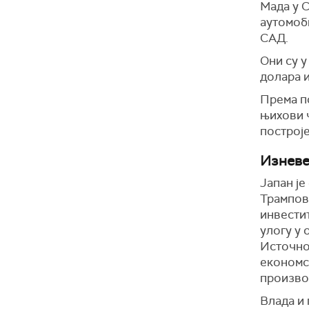
Мада у 
аутомоб
САД.
Они су у
долара и
Према п
њихови 
построје
Изневе
Јапан је
Трампов
инвестит
улогу у 
Источној
економс
произво
Влада и 