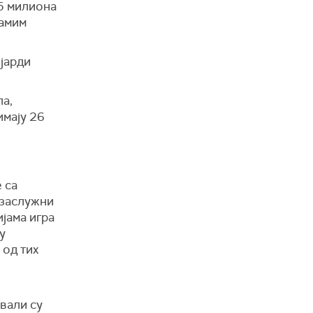
75 милиона
самим
ијарди
а,
имају 26
 са
 заслужни
јама игра
у
 од тих
вали су