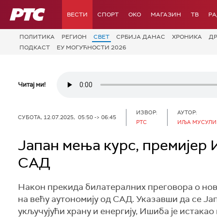
РТС
ВЕСТИ
СПОРТ
OKO
МАГАЗИН
ТВ
Р
ПОЛИТИКА
РЕГИОН
СВЕТ
СРБИЈА ДАНАС
ХРОНИКА
Д
ПОДКАСТ
ЕУ МОГУЋНОСТИ 2026
Читај ми!
ИЗВОР:
АУТОР:
СУБОТА, 12.07.2025, 05:50 -> 06:45
РТС
ИЉА МУСУЛИН
Јапан мења курс, премијер
САД
Након прекида билатералних преговора о нов
на већу аутономију од САД. Указавши да се Ја
укључујући храну и енергију, Ишиба је истакао