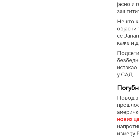
јасно и 
заштитит
Нешто ка
објасни 
се Јапан
каже и д
Подсети
безбедно
истакао 
у САД.
Погубн
Повод за
прошлост
америчк
нових ца
напроти
између В