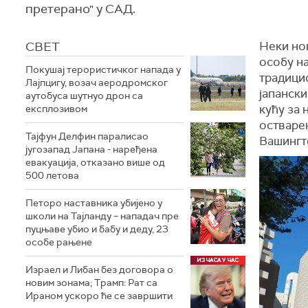
претерано" у САД.
СВЕТ
Неки нов
особу н
Покушај терористичког напада у
традици
Лајпцигу, возач аеродромског
јапанск
аутобуса шутнуо дрон са
кућу за
експлозивом
остваре
Тајфун Делфин паралисао
Вашингт
југозапад Јапана - наређена
евакуација, отказано више од
500 летова
Петоро наставника убијено у
школи на Тајланду – нападач пре
пуцњаве убио и бабу и деду, 23
особе рањене
Израел и Либан без договора о
новим зонама; Трамп: Рат са
Ираном ускоро ће се завршити