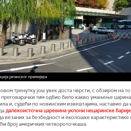
ција јапанског премијера
 овом тренутку још увек доста чврсти, с обзиром на то 
 преговарачки тим одбио било какво умањење царина
ла и, судећи по новинским извештајима, наставио да
 да
далекоисточна царевина уклони нецаринске бариј
да везаних за безбедност и еколошке карактеристике 
ећи број америчких четвороточкаша.