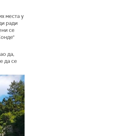
их места у
ди ради
ени се
Хонде"
ао да,
е да се