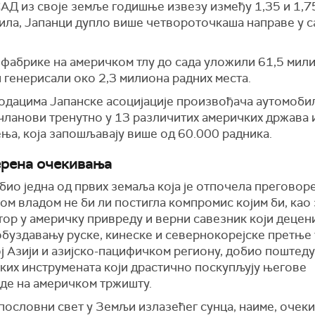
САД из своје земље годишње извезу између 1,35 и 1,
ила, Јапанци дупло више четвороточкаша направе у 
 фабрике на америчком тлу до сада уложили 61,5 мил
 генерисали око 2,3 милиона радних места.
одацима Јапанске асоцијације произвођача аутомобил
чланови тренутно у 13 различитих америчких држава 
ња, која запошљавају више од 60.000 радника.
рена очекивања
 био једна од првих земаља која је отпочела преговоре
ом владом не би ли постигла компромис којим би, као
ор у америчку привреду и верни савезник који децени
обуздавању руске, кинеске и севернокорејске претње 
 Азији и азијско-пацифичком региону, добио поштеду
ких инструмената који драстично поскупљују његове
де на америчком тржишту.
пословни свет у Земљи излазећег сунца, наиме, очеки