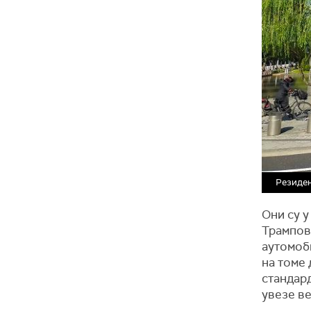
Резиден
Они су у
Трампов
аутомоби
на томе
стандар
увезе в