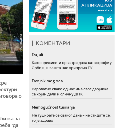
КОМЕНТАРИ
Da, ali...
Како преживети прва три дана катастрофе у
Србији, и за шта нас припрема ЕУ
Dvojnik mog oca
срет
фектури
Вероватно свако од нас има свог двојника
са којим дели и сличну ДНК
еговора о
Nemogućnost tusiranja
Не туширате се сваког дана – не стидите се,
битка за
то је здраво
реба "да