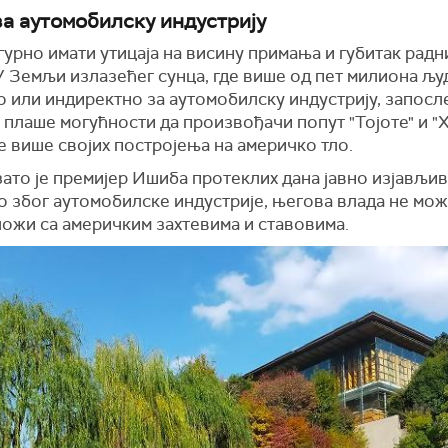
за аутомобилску индустрију
гурно имати утицаја на висину примања и губитак радн
У Земљи излазећег сунца, где више од пет милиона љу
 или индиректно за аутомобилску индустрију, запосл
плаше могућности да произвођачи попут "Тојоте" и "
 више својих постројења на америчко тло.
ато је премијер Ишиба протеклих дана јавно изјављив
 због аутомобилске индустрије, његова влада не мож
ложи са америчким захтевима и ставовима.