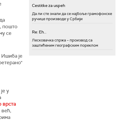
е
Cestitke za uspeh
Да ли сте знали да се најбоље грамофонске
ручице производе у Србији
да
а, пошто
Re: Eh...
му се
Лесковачка спржа – производ са
заштићеним географским пореклом
, Ишиба је
претерано"
је у
а
 врста
 већ,
рима