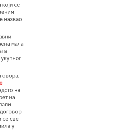
 који се
веним
е назвао
жавни
ђена мала
ата
 укупног
еговора,
е
одсто на
рет на
лали
 договор
и се све
зила у