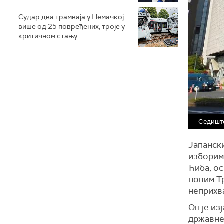
Судар два трамваја у Немачкој –
више од 25 повређених, троје у
критичном стању
Седиште
Јапански
изборим
Ћиба, о
новим Т
неприхв
Он је из
државне 