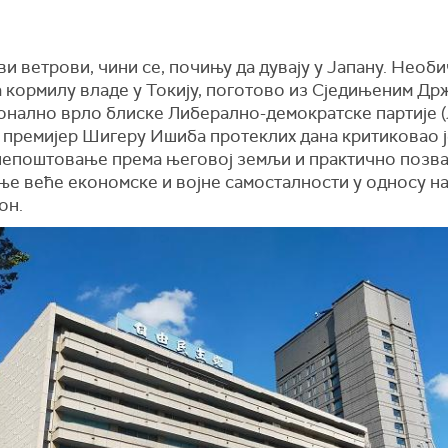
и ветрови, чини се, почињу да дувају у Јапану. Необи
а кормилу владе у Токију, поготово из Сједињеним Др
онално врло блиске Либерално-демократске партије 
и премијер Шигеру Ишиба протеклих дана критиковао 
 непоштовање према његовој земљи и практично позва
ње веће економске и војне самосталности у односу н
он.