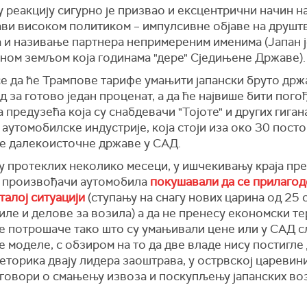
реакцију сигурно је призвао и ексцентрични начин на
ави високом политиком – импулсивне објаве на друшт
 и називање партнера непримереним именима (Јапан ј
ном земљом која годинама "дере" Сједињене Државе).
се да ће Трампове тарифе умањити јапански бруто др
 за готово један проценат, а да ће највише бити пого
 предузећа која су снабдевачи "Тојоте" и других гиган
 аутомобилске индустрије, која стоји иза око 30 посто
те далекоисточне државе у САД.
у протеклих неколико месеци, у ишчекивању краја пр
и произвођачи аутомобила
покушавали да се прилагод
алој ситуацији
(ступању на снагу нових царина од 25 
ле и делове за возила) а да не пренесу економски те
е потрошаче тако што су умањивали цене или у САД с
е моделе, с обзиром на то да две владе нису постигле
реторика двају лидера заоштрава, у острвској царевин
 говори о смањењу извоза и поскупљењу јапанских во