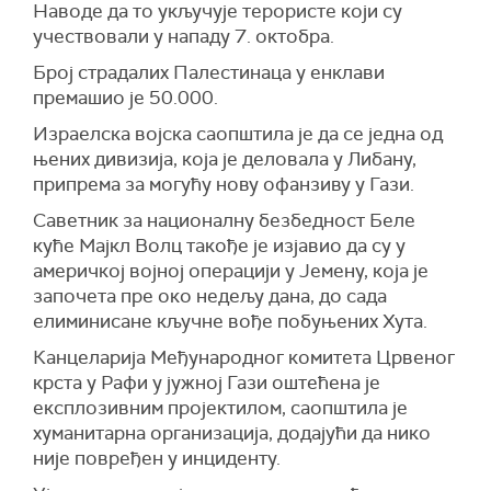
Наводе да то укључује терористе који су
учествовали у нападу 7. октобра.
Број страдалих Палестинаца у енклави
премашио је 50.000.
Израелска војска саопштила је да се једна од
њених дивизија, која је деловала у Либану,
припрема за могућу нову офанзиву у Гази.
Саветник за националну безбедност Беле
куће Мајкл Волц такође је изјавио да су у
америчкој војној операцији у Јемену, која је
започета пре око недељу дана, до сада
елиминисане кључне вође побуњених Хута.
Канцеларија Међународног комитета Црвеног
крста у Рафи у јужној Гази оштећена је
експлозивним пројектилом, саопштила је
хуманитарна организација, додајући да нико
није повређен у инциденту.