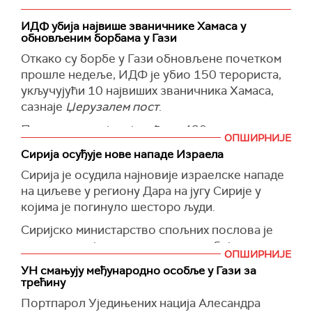
ИДФ убија највише званичнике Хамаса у
обновљеним борбама у Гази
Откако су борбе у Гази обновљене почетком
прошле недеље, ИДФ је убио 150 терориста,
укључујући 10 највиших званичника Хамаса,
сазнаје
Џерузалем пост
.
Поред тога, војска је гађала 420
ОПШИРНИЈЕ
терористичких инфраструктурних локација,
Сирија осуђује нове нападе Израела
укључујући зграде, тунеле и возила.
Сирија је осудила најновије израелске нападе
Наводи се да је у одређеним областима војска
на циљеве у региону Дара на југу Сирије у
ушла читав километар у Газу, посебно у
којима је погинуло шесторо људи.
областима из којих су терористи испалили
Сиријско министарство спољних послова је
ракете, укључујући Ницарим, Беит Лахиа,
позвало своје сународнике да одбију све
делове Кан Јуниса и Џабалију.
ОПШИРНИЈЕ
покушаје расељавања или наметања нових
УН смањују међународно особље у Гази за
У овим областима војска је извршила
реалности на терену, пренели су локални
трећину
евакуацију и ушла пуном снагом.
медији, наводи
Ројтерс
.
Портпарол Уједињених нација Алесандра
Начелник ИДФ-а генерал-потпуковник Ејал