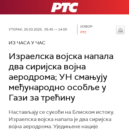
РТС
ИЗВОР:
УТОРАК, 25.03.2025, 05:45 -> 14:00
РТС
ИЗ ЧАСА У ЧАС
Израелска војска напала
два сиријска војна
аеродрома; УН смањују
међународно особље у
Гази за трећину
Настављају се сукоби на Блиском истоку.
Израелска војска напала је два сиријска
војна аеродрома. Уједињене нације