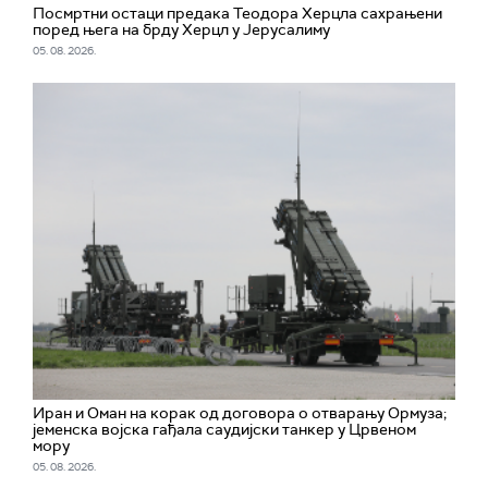
Посмртни остаци предака Теодора Херцла сахрањени
поред њега на брду Херцл у Јерусалиму
05. 08. 2026.
Иран и Оман на корак од договора о отварању Ормуза;
jеменска војска гађала саудијски танкер у Црвеном
мору
05. 08. 2026.