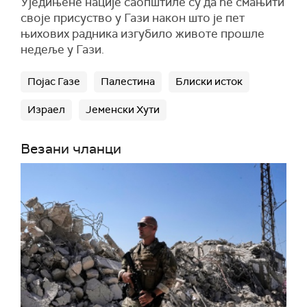
Уједињене нације саопштиле су да ће смањити
своје присуство у Гази након што је пет
њихових радника изгубило животе прошле
недеље у Гази.
Појас Газе
Палестина
Блиски исток
Израел
Јеменски Хути
Везани чланци