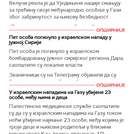
Израелска војска саопштила је да су њени
Велучи рекла је да Уједињене нације смањују
Замир и шеф Шин Бета, Ронен Бар,
војници сукобили с милитантима у том
за трећину своје међународно особље у Гази
свакодневно су сарађивали на свим
подручју који су отворили ватру на израелске
због забринутост за њихову безбедност.
операцијама у Гази, пише израелски медиј.
снаге.
"Покушавамо да смањимо број међународног
(
Jerusalem post
)
ОПШИРНИЈЕ
Сиријски званичници су објавили на Телеграм
особља за отприлике једну трећину и то је
Пет особа погинуло у израелском нападу у
каналу да су бројне породице побегле због
заиста зато што генерални секретар Антонио
јужној Сирији
насиља и интензивних сукоба, пренео је
Гутереш нема моћ да гарантује безбедност
Пет особа је погинуло у израелском
раније
Ројтерс
.
особља УН", рекла је портпарол Велучи и
бомбардовању јужног сиријског региона Дара,
додала да они броје око 30 од 100 људи.
У међувремену, израелска војска је саопштила
саопштиле су локалне власти.
да је јутрос дошло до размене ватре између
Међу погођеним агенцијама су Светски
Званичници су на Телеграму објавили да су
израелских снага и наоружаних екстремиста у
програм за храну, Светска здравствена
бројне породице побегле због насиља и
јужној Сирији и потврдила да је израелска
организација и Дечја агенција УН, најбројала је
ОПШИРНИЈЕ
интензивних сукоба, пренео је
Ројтерс.
ратна авијација бомбардовала два сиријска
Велучи.
У израелским нападима на Газу убијене 23
војна аеродрома.
особе, међу њима и деца
(Reuters)
Палестинске медицинске службе саопштиле
(
Танјуг
)
(Reuters)
су да су у израелским нападима на Газу током
ноћи убијене најмање 23 особе, међу којима је
троје деце и њихови родитељи у близини
јужног града Кан Јуниса, пренео је
АП.