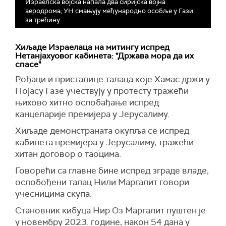
Израелска војска напала два сиријска војна
аеродрома; УН смањују међународно особље у Гази
за трећину
Хиљаде Израелаца на митингу испред
Нетанјахуовог кабинета: "Држава мора да их
спасе"
Рођаци и присталице талаца које Хамас држи у
Појасу Газе учествују у протесту тражећи
њихово хитно ослобађање испред
канцеларије премијера у Јерусалиму.
Хиљаде демонстраната окупља се испред
кабинета премијера у Јерусалиму, тражећи
хитан договор о таоцима.
Говорећи са главне бине испред зграде владе,
ослобођени талац Нили Маргалит говори
учесницима скупа.
Становник кибуца Нир Оз Маргалит пуштен је
у новембру 2023. године, након 54 дана у