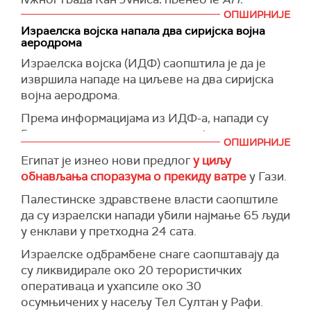
ОПШИРНИЈЕ
Болница Насер у Гази саопштила је да је
Израелска војска напала два сиријска војна
примила тела чланова те породице, као и још
аеродрома
четири особе из два одвојена напада.
Израелска војска (ИДФ) саопштила је да је
(Танјуг, AP)
извршила нападе на циљеве на два сиријска
војна аеродрома.
Према информацијама из ИДФ-а, напади су
били усмерени на преостале војне капацитете
ОПШИРНИЈЕ
на аеродромима Палмир и Т-4 у Сирији,
Египат је изнео нови предлог
у циљу
неколико дана након што су оба аеродрома
обнављања споразума о прекиду ватре
у Гази.
већ била мета сличних напада.
Палестинске здравствене власти саопштиле
Израел је поручио да ће наставити да делује у
да су
израелски
напади убили најмање 65 људи
циљу уклањања сваке потенцијалне претње по
у енклави у
претходна
24 сата.
безбедност својих грађана.
Израелске одбрамбене снаге саопштавају да
(
Times of Israel
)
су ликвидирале око 20 терористичких
оперативаца и ухапсиле око 30
осумњичених у насељу Тел Султан у Рафи.