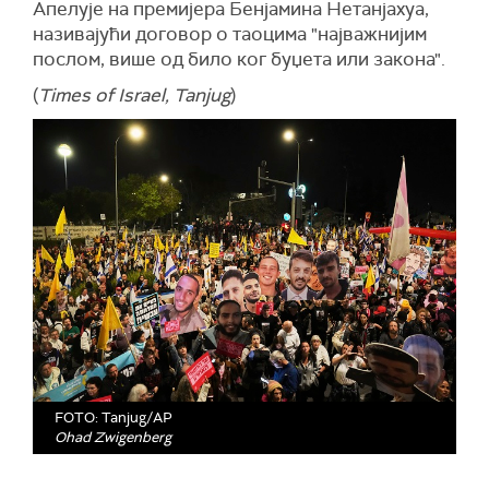
Апелује на премијера Бенјамина Нетанјахуа,
називајући договор о таоцима "најважнијим
послом, више од било ког буџета или закона".
(
Times of Israel, Tanjug
)
FOTO: Tanjug/AP
Ohad Zwigenberg