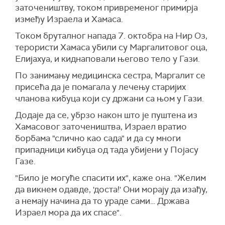
заточеништву, током привременог примирја
између Израела и Хамаса.
Током бруталног напада 7. октобра на Нир Оз,
терористи Хамаса убили су Маргалитовог оца,
Елијахуа, и киднаповали његово тело у Гази.
По занимању медицинска сестра, Маргалит се
присећа да је помагала у лечењу старијих
чланова кибуца који су држани са њом у Гази.
Додаје да се, убрзо након што је пуштена из
Хамасовог заточеништва, Израел вратио
борбама "слично као сада" и да су многи
припадници кибуца од тада убијени у Појасу
Газе.
"Било је могуће спасити их", каже она. "Желим
да викнем одавде, 'доста!' Они морају да изађу,
а немају начина да то ураде сами… Држава
Израел мора да их спасе".