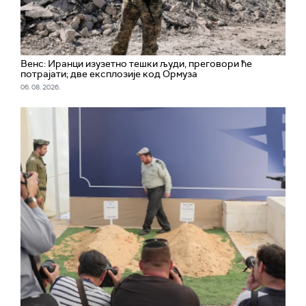
Венс: Иранци изузетно тешки људи, преговори ће
потрајати; две експлозије код Ормуза
06. 08. 2026.