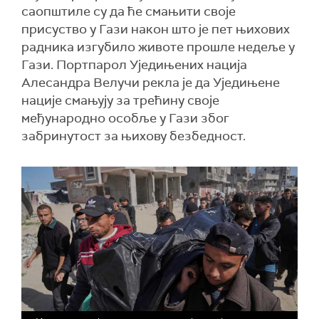
саопштиле су да ће смањити своје
присуство у Гази након што је пет њихових
радника изгубило животе прошле недеље у
Гази. Портпарол Уједињених нација
Алесандра Велучи рекла је да Уједињене
нације смањују за трећину своје
међународно особље у Гази због
забринутост за њихову безбедност.