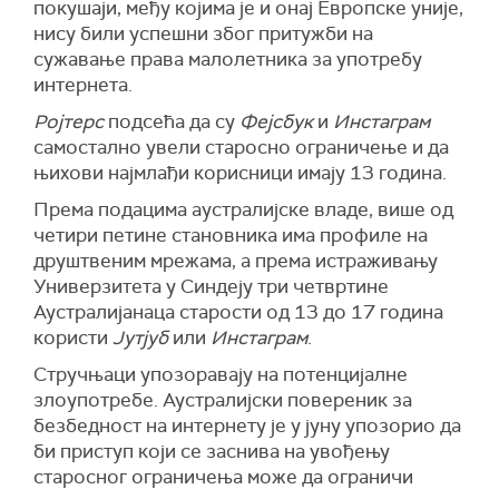
покушаји, међу којима је и онај Европске уније,
нису били успешни због притужби на
сужавање права малолетника за употребу
интернета.
Ројтерс
подсећа да су
Фејсбук
и
Инстаграм
самостално увели старосно ограничење и да
њихови најмлађи корисници имају 13 година.
Према подацима аустралијске владе, више од
четири петине становника има профиле на
друштвеним мрежама, а према истраживању
Универзитета у Синдеју три четвртине
Аустралијанаца старости од 13 до 17 година
користи
Јутјуб
или
Инстаграм
.
Стручњаци упозоравају на потенцијалне
злоупотребе. Аустралијски повереник за
безбедност на интернету је у јуну упозорио да
би приступ који се заснива на увођењу
старосног ограничења може да ограничи