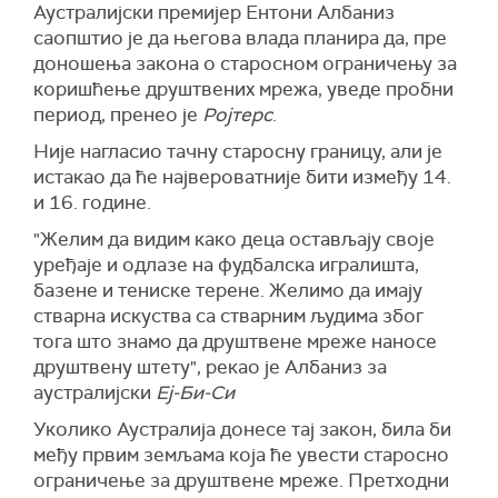
Аустралијски премијер Ентони Албаниз
саопштио је да његова влада планира да, пре
доношења закона о старосном ограничењу за
коришћење друштвених мрежа, уведе пробни
период, пренео је
Ројтерс
.
Није нагласио тачну старосну границу, али је
истакао да ће највероватније бити између 14.
и 16. године.
"Желим да видим како деца остављају своје
уређаје и одлазе на фудбалска игралишта,
базене и тениске терене. Желимо да имају
стварна искуства са стварним људима због
тога што знамо да друштвене мреже наносе
друштвену штету", рекао је Албаниз за
аустралијски
Еј-Би-Си
Уколико Аустралија донесе тај закон, била би
међу првим земљама која ће увести старосно
ограничење за друштвене мреже. Претходни