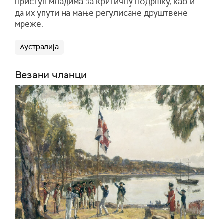
приступ младима за критичну подршку, као и
да их упути на мање регулисане друштвене
мреже.
Аустралија
Везани чланци