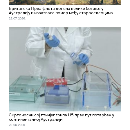
Британска Прва флота донела велике богиње у
Аустралију и извазвала помор међу староседеоцима
22. 07. 2026.
Смртоносни сој птичјег грипа H5 први пут потврђен у
континенталној Аустралији
20. 06. 2026.