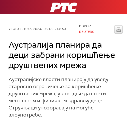
РТС
ИЗВОР:
УТОРАК, 10.09.2024, 08:13 -> 08:53
REUTERS
Аустралија планира да
деци забрани коришћење
друштвених мрежа
Аустралијске власти планирају да уведу
старосно ограничење за коришћење
друштвених мрежа, уз тврдње да штети
менталном и физичком здрављу деце.
Стручњаци упозоравају на могуће
злоупотребе.