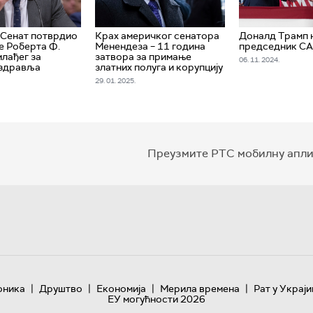
 Сенат потврдио
Крах америчког сенатора
Доналд Трамп 
 Роберта Ф.
Менендеза – 11 година
председник С
млађег за
затвора за примање
06. 11. 2024.
 здравља
златних полуга и корупцију
29. 01. 2025.
Преузмите РТС мобилну апли
|
|
|
|
оника
Друштво
Економија
Мерила времена
Рат у Украји
ЕУ могућности 2026