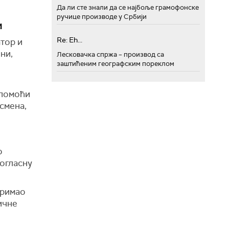
Да ли сте знали да се најбоље грамофонске
ручице производе у Србији
и
Re: Eh...
тор и
ни,
Лесковачка спржа – производ са
заштићеним географским пореклом
 помоћи
смена,
о
ногласну
примао
ичне