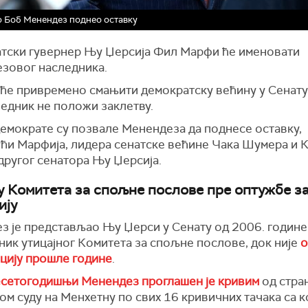
 Боб Менендез поднео оставку
тски гувернер Њу Џерсија Фил Марфи ће именовати
зовог наследника.
 ће привремено смањити демократску већину у Сенату
ледник не положи заклетву.
демократе су позвале Менендеза да поднесе оставку,
ући Марфија, лидера сенатске већине Чака Шумера и 
другог сенатора Њу Џерсија.
у Комитета за спољне послове пре оптужбе з
ију
 је представљао Њу Џерси у Сенату од 2006. године 
ник утицајног Комитета за спољне послове, док није
о
пцију прошле године
.
сетогодишњи Менендез проглашен је кривим
од стра
ом суду на Менхетну по свих 16 кривичних тачака са к