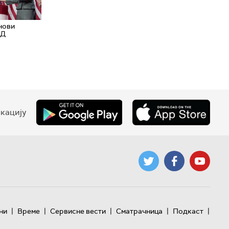
нови
АД
кацију
|
|
|
|
|
ни
Време
Сервисне вести
Сматрачница
Подкаст