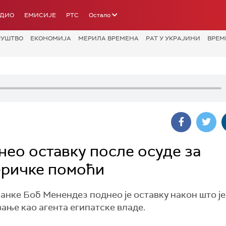
АДИО
ЕМИСИЈЕ
РТС
Остало
РУШТВО
ЕКОНОМИЈА
МЕРИЛА ВРЕМЕНА
РАТ У УКРАЈИНИ
ВРЕМ
ео оставку после осуде за
еричке помоћи
нке Боб Менендез поднео је оставку након што је
ање као агента египатске владе.