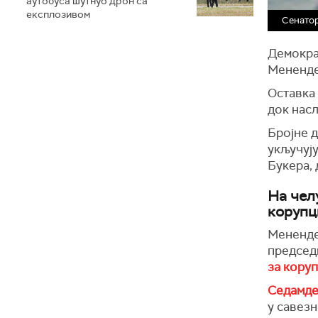
аутобуса шутнуо дрон са
експлозивом
Сенатор
Демокра
Мененде
Оставка
док нас
Бројне 
укључуј
Букера, 
На чел
корупц
Менендез
председ
за кору
Седамде
у савезн