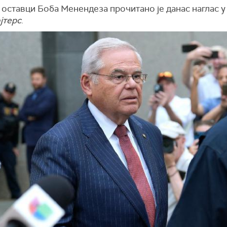
оставци Боба Менендеза прочитано је данас наглас у
јтерс
.