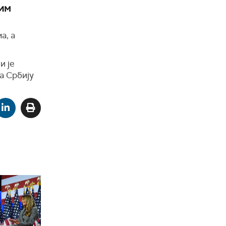
им
а, а
и је
а Србију