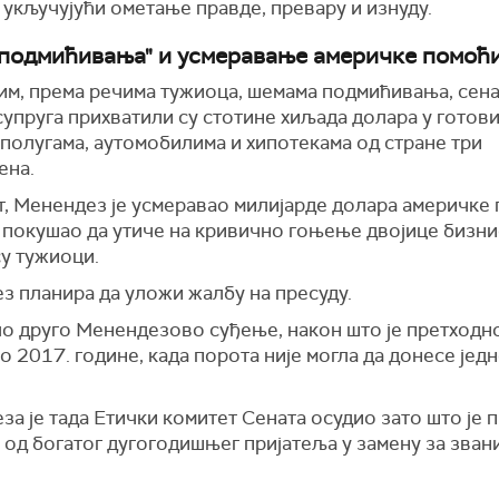
 укључујући ометање правде, превару и изнуду.
подмићивања" и усмеравање америчке помоћ
им, према речима тужиоца, шемама подмићивања, сена
упруга прихватили су стотине хиљада долара у готови
полугама, аутомобилима и хипотекама од стране три
ена.
т, Менендез је усмеравао милијарде долара америчке
и покушао да утиче на кривично гоњење двојице бизни
су тужиоци.
з планира да уложи жалбу на пресуду.
ило друго Менендезово суђење, након што је претходн
 2017. године, када порота није могла да донесе јед
а је тада Етички комитет Сената осудио зато што је 
 од богатог дугогодишњег пријатеља у замену за зван