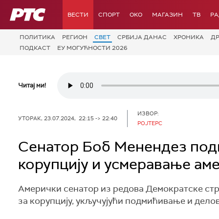
РТС
ВЕСТИ
СПОРТ
OKO
МАГАЗИН
ТВ
Р
ПОЛИТИКА
РЕГИОН
СВЕТ
СРБИЈА ДАНАС
ХРОНИКА
Д
ПОДКАСТ
ЕУ МОГУЋНОСТИ 2026
Читај ми!
ИЗВОР:
УТОРАК, 23.07.2024, 22:15 -> 22:40
РОЈТЕРС
Сенатор Боб Менендез подн
корупцију и усмеравање ам
Амерички сенатор из редова Демократске стра
за корупцију, укључујући подмићивање и делов