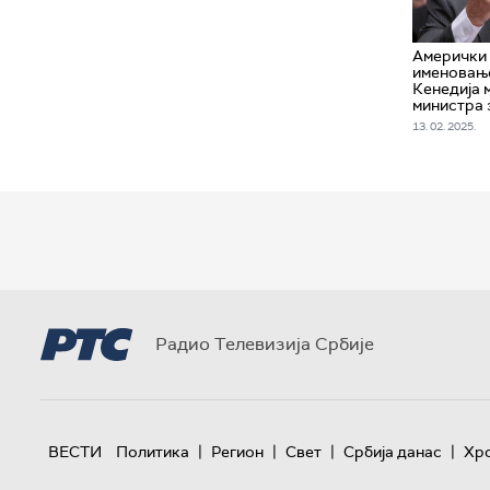
Амерички
именовање
Кенедија 
министра
13. 02. 2025.
Радио Телевизија Србије
|
|
|
|
ВЕСТИ
Политика
Регион
Свет
Србија данас
Хр