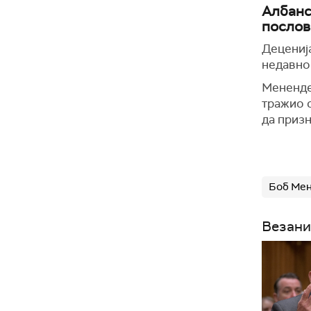
Албанс
послов
Деценија
недавно 
Менендез
тражио 
да приз
Боб Ме
Везани