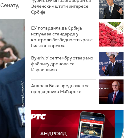
Ђурић: Вучић разговором са
 Сенату,
Зеленским штити интересе
Србије
ЕУ потврдила да Србија
испуњава стандарде у
контроли безбедности хране
биљног порекла
Вучић: У септембру отварамо
фабрику дронова са
Израелцима
Андраш Бакa предложен за
председника Мађарске