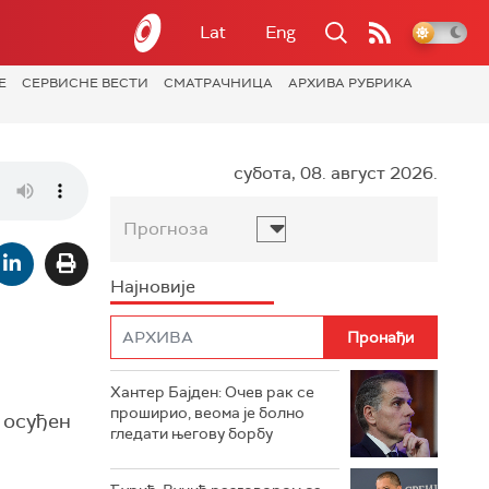
Lat
Eng
Е
СЕРВИСНЕ ВЕСТИ
СМАТРАЧНИЦА
АРХИВА РУБРИКА
субота, 08. август 2026.
Прогноза
Најновије
Хантер Бајден: Очев рак се
проширио, веома је болно
 осуђен
гледати његову борбу