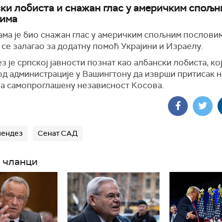
ки лобиста и снажан глас у америчким спољн
има
ма је био снажан глас у америчким спољним пословим
се залагао за додатну помоћ Украјини и Израелу.
 је српској јавности познат као албански лобиста, кој
од администрације у Вашингтону да изврши притисак н
на самопроглашену независност Косова.
нендез
Сенат САД
 чланци