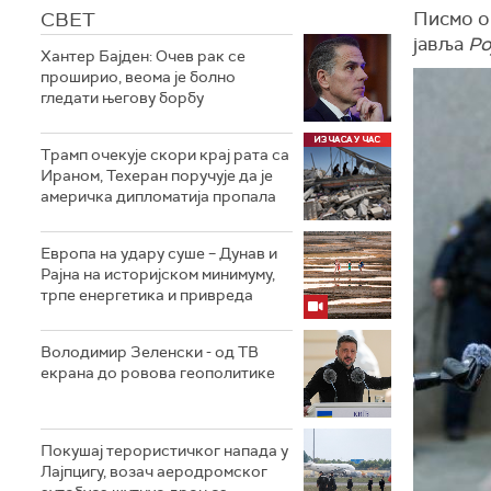
СВЕТ
Писмо о 
јавља
Ро
Хантер Бајден: Очев рак се
проширио, веома је болно
гледати његову борбу
Трамп очекује скори крај рата са
Ираном, Техеран поручује да је
америчка дипломатија пропала
Европа на удару суше – Дунав и
Рајна на историјском минимуму,
трпе енергетика и привреда
Володимир Зеленски - од ТВ
екрана до ровова геополитике
Покушај терористичког напада у
Лајпцигу, возач аеродромског