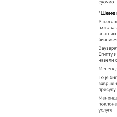
суочио -
"Шеме 
У његов
његова с
златним 
бизнисм
Заузвра
Египту 
навели 
Мененде
То је б
завршено
пресуду.
Менендез
поклоне
услуге.