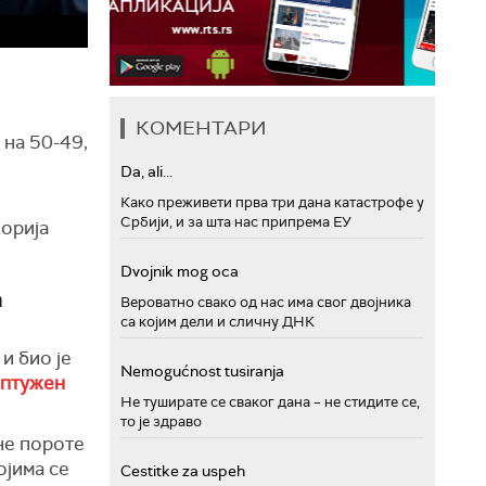
КОМЕНТАРИ
 на 50-49,
Da, ali...
Како преживети прва три дана катастрофе у
Србији, и за шта нас припрема ЕУ
Корија
Dvojnik mog oca
а
Вероватно свако од нас има свог двојника
са којим дели и сличну ДНК
и био је
Nemogućnost tusiranja
птужен
Не туширате се сваког дана – не стидите се,
то је здраво
не пороте
ојима се
Cestitke za uspeh