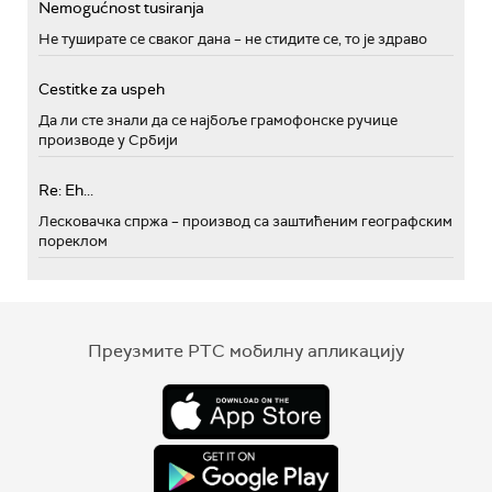
Nemogućnost tusiranja
Не туширате се сваког дана – не стидите се, то је здраво
Cestitke za uspeh
Да ли сте знали да се најбоље грамофонске ручице
производе у Србији
Re: Eh...
Лесковачка спржа – производ са заштићеним географским
пореклом
Преузмите РТС мобилну апликацију