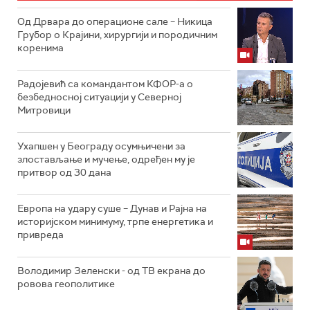
Од Дрвара до операционе сале – Никица
Грубор о Крајини, хирургији и породичним
коренима
Радојевић са командантом КФОР-а о
безбедносној ситуацији у Северној
Митровици
Ухапшен у Београду осумњичени за
злостављање и мучење, одређен му је
притвор од 30 дана
Европа на удару суше – Дунав и Рајна на
историјском минимуму, трпе енергетика и
привреда
Володимир Зеленски - од ТВ екрана до
ровова геополитике