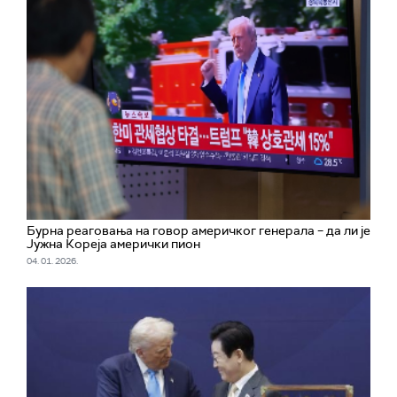
Бурна реаговања на говор америчког генерала – да ли је
Јужна Кореја амерички пион
04. 01. 2026.