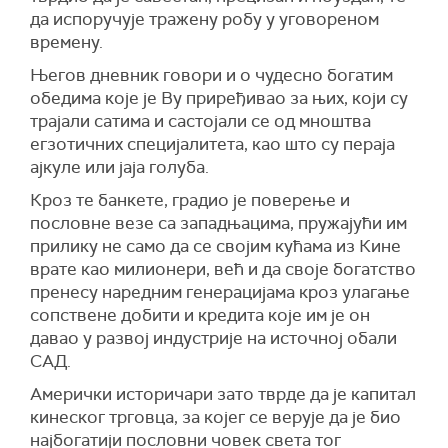
да испоручује тражену робу у уговореном
времену.
Његов дневник говори и о чудесно богатим
обедима које је Ву приређивао за њих, који су
трајали сатима и састојали се од мноштва
егзотичних специјалитета, као што су пераја
ајкуле или јаја голуба.
Кроз те банкете, градио је поверење и
пословне везе са западњацима, пружајући им
прилику не само да се својим кућама из Кине
врате као милионери, већ и да своје богатство
пренесу наредним генерацијама кроз улагање
сопствене добити и кредита које им је он
давао у развој индустрије на источној обали
САД.
Амерички историчари зато тврде да је капитал
кинеског трговца, за којег се верује да је био
најбогатији пословни човек света тог