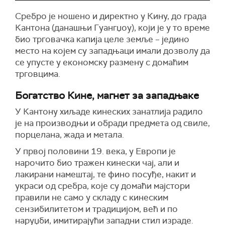
Сребро је ношено и директно у Кину, до града
Кантона (данашњи Гуангџоу), који је у то време
био трговачка капија целе земље – једино
место на којем су западњаци имали дозволу да
се упусте у економску размену с домаћим
трговцима.
Богатство Кине, магнет за западњаке
У Кантону хиљаде кинеских занатлија радило
је на производњи и обради предмета од свиле,
порцелана, жада и метала.
У првој половини 19. века, у Европи је
нарочито био тражен кинески чај, али и
лакирани намештај, те фино посуђе, накит и
украси од сребра, које су домаћи мајстори
правили не само у складу с кинеским
сензибилитетом и традицијом, већ и по
наруџби, имитирајући западни стил израде.