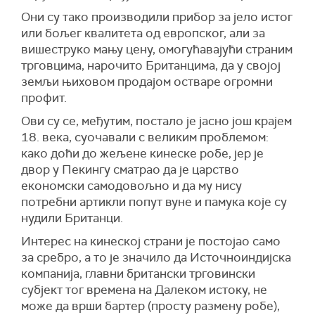
Они су тако производили прибор за јело истог
или бољег квалитета од европског, али за
вишеструко мању цену, омогућавајући страним
трговцима, нарочито Британцима, да у својој
земљи њиховом продајом остваре огромни
профит.
Ови су се, међутим, постало је јасно још крајем
18. века, суочавали с великим проблемом:
како доћи до жељене кинеске робе, јер је
двор у Пекингу сматрао да је царство
економски самодовољно и да му нису
потребни артикли попут вуне и памука које су
нудили Британци.
Интерес на кинеској страни је постојао само
за сребро, а то је значило да Источноиндијска
компанија, главни британски трговински
субјект тог времена на Далеком истоку, не
може да врши бартер (просту размену робе),