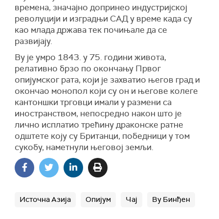
времена, значајно допринео индустријској
револуцији и изградњи САД у време када су
као млада држава тек почињале да се
развијају.
Ву је умро 1843. у 75. години живота,
релативно брзо по окончању Првог
опијумског рата, који је захватио његов град и
окончао монопол који су он и његове колеге
кантоншки трговци имали у размени са
иностранством, непосредно након што је
лично исплатио трећину драконске ратне
одштете коју су Британци, победници у том
сукобу, наметнули његовој земљи.
Источна Азија
Опијум
Чај
Ву Бинђен