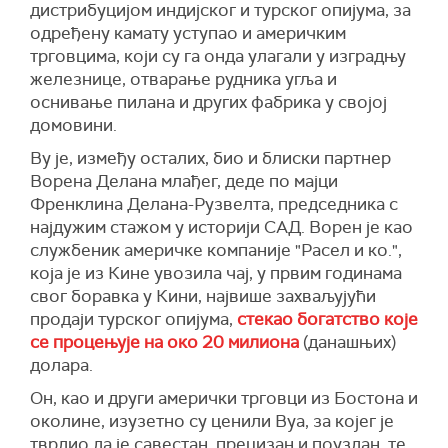
дистрибуцијом индијског и турског опијума, за
одређену камату уступао и америчким
трговцима, који су га онда улагали у изградњу
железнице, отварање рудника угља и
оснивање пилана и других фабрика у својој
домовини.
Ву је, између осталих, био и блиски партнер
Ворена Делана млађег, деде по мајци
Френклина Делана-Рузвелта, председника с
најдужим стажом у историји САД. Ворен је као
службеник америчке компаније "Расел и ко.",
која је из Кине увозила чај, у првим годинама
свог боравка у Кини, највише захваљујући
продаји турског опијума,
стекао богатство које
се процењује на око 20 милиона
(данашњих)
долара.
Он, као и други амерички трговци из Бостона и
околине, изузетно су ценили Вуа, за којег је
тврдио да је савестан, прецизан и поуздан, те