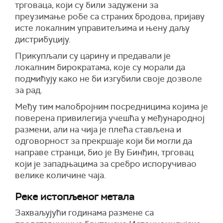
трговаца, који су били задужени за
преузимање робе са страних бродова, пријаву
исте локалним управитељима и њену даљу
дистрибуцију.
Прикупљали су царину и предавали је
локалним бирократама, које су морали да
подмићују како не би изгубили своје дозволе
за рад.
Међу тим малобројним посредницима којима је
поверена привилегија учешћа у међународној
размени, али на чија је плећа стављена и
одговорност за прекршаје који би могли да
направе странци, био је Ву Бинђин, трговац
који је западњацима за сребро испоручивао
велике количине чаја.
Реке истопљеног метала
Захваљујући годинама размене са