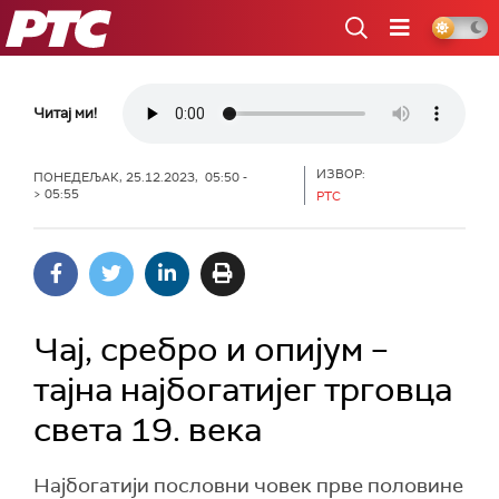
РТС
Читај ми!
ИЗВОР:
ПОНЕДЕЉАК, 25.12.2023, 05:50 -
> 05:55
РТС
Чај, сребро и опијум –
тајна најбогатијег трговца
света 19. века
Најбогатији пословни човек прве половине