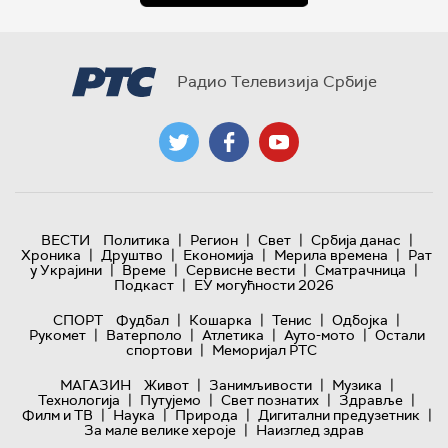
Радио Телевизија Србије
|
|
|
|
ВЕСТИ
Политика
Регион
Свет
Србија данас
|
|
|
|
Хроника
Друштво
Економија
Мерила времена
Рат
|
|
|
|
у Украјини
Време
Сервисне вести
Сматрачница
|
Подкаст
ЕУ могућности 2026
|
|
|
|
СПОРТ
Фудбал
Кошарка
Тенис
Одбојка
|
|
|
|
Рукомет
Ватерполо
Атлетика
Ауто-мото
Остали
|
спортови
Меморијал РТС
|
|
|
МАГАЗИН
Живот
Занимљивости
Музика
|
|
|
|
Технологијa
Путујемо
Свет познатих
Здравље
|
|
|
|
Филм и ТВ
Наука
Природа
Дигитални предузетник
|
За мале велике хероје
Наизглед здрав