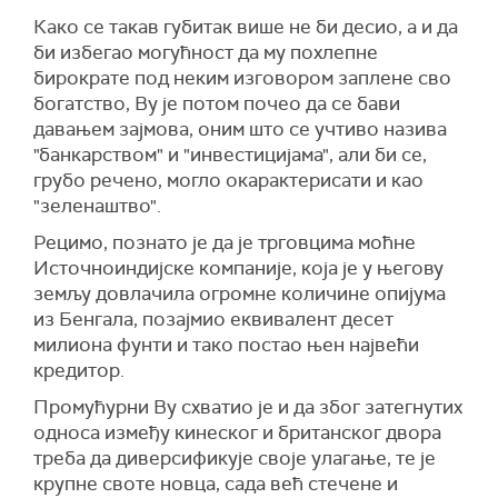
Како се такав губитак више не би десио, а и да
би избегао могућност да му похлепне
бирократе под неким изговором заплене сво
богатство, Ву је потом почео да се бави
давањем зајмова, оним што се учтиво назива
"банкарством" и "инвестицијама", али би се,
грубо речено, могло окарактерисати и као
"зеленаштво".
Рецимо, познато је да је трговцима моћне
Источноиндијске компаније, која је у његову
земљу довлачила огромне количине опијума
из Бенгала, позајмио еквивалент десет
милиона фунти и тако постао њен највећи
кредитор.
Промућурни Ву схватио је и да због затегнутих
односа између кинеског и британског двора
треба да диверсификује своје улагање, те је
крупне своте новца, сада већ стечене и