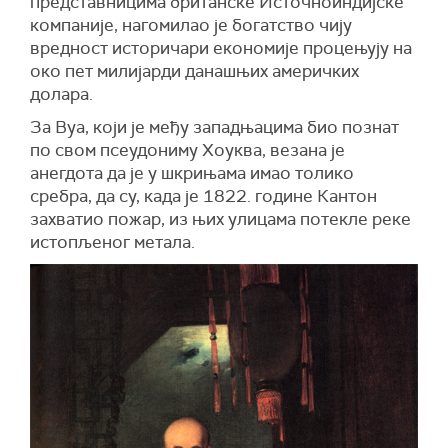
представницима британске Источноиндијске
компаније, нагомилао је богатство чију
вредност историчари економије процењују на
око пет милијарди данашњих америчких
долара.
За Вуа, који је међу западњацима био познат
по свом псеудониму Хоуква, везана је
анегдота да је у шкрињама имао толико
сребра, да су, када је 1822. године Кантон
захватио пожар, из њих улицама потекле реке
истопљеног метала.