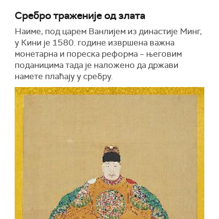
Сребро траженије од злата
Наиме, под царем Ванлијем из династије Минг,
у Кини је 1580. године извршена важна
монетарна и пореска реформа – његовим
поданицима тада је наложено да држави
намете плаћају у сребру.