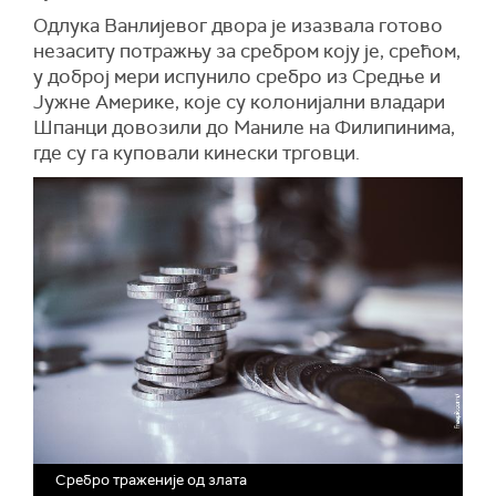
Одлука Ванлијевог двора је изазвала готово
незаситу потражњу за сребром коју је, срећом,
у доброј мери испунило сребро из Средње и
Јужне Америке, које су колонијални владари
Шпанци довозили до Маниле на Филипинима,
где су га куповали кинески трговци.
Сребро траженије од злата