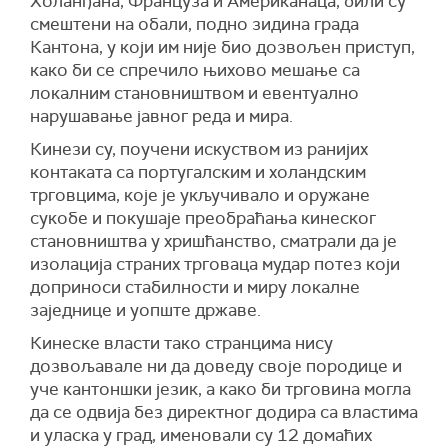
Холанђана, Француза и Американаца, били су
смештени на обали, подно зидина града
Кантона, у који им није био дозвољен приступ,
како би се спречило њихово мешање са
локалним становништвом и евентуално
нарушавање јавног реда и мира.
Кинези су, поучени искуством из ранијих
контаката са португалским и холандским
трговцима, које је укључивало и оружане
сукобе и покушаје преобраћања кинеског
становништва у хришћанство, сматрали да је
изолација страних трговаца мудар потез који
доприноси стабилности и миру локалне
заједнице и уопште државе.
Кинеске власти тако странцима нису
дозвољавале ни да доведу своје породице и
уче кантоншки језик, а како би трговина могла
да се одвија без директног додира са властима
и уласка у град, именовали су 12 домаћих