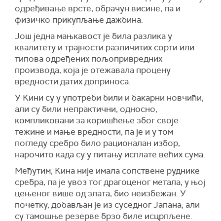
одређивање врсте, обрачун висине, па и
физичко прикупљање дажбина.
Још једна мањкавост је била разлика у
квалитету и трајности различитих сорти или
типова одређених пољопривредних
производа, која је отежавала процену
вредности датих доприноса.
У Кини су у употреби били и бакарни новчићи,
али су били непрактични, односно,
компликовани за коришћење због своје
тежине и мање вредности, па је и у том
погледу сребро било рационалан избор,
нарочито када су у питању исплате већих сума.
Међутим, Кина није имала сопствене руднике
сребра, па је увоз тог драгоценог метала, у њој
цењеног више од злата, био неизбежан. У
почетку, добављан је из суседног Јапана, али
су тамошње резерве брзо биле исцрпљене.