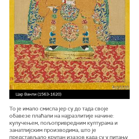
Цар Ванли (1563-1620)
То је имало смисла јер су до тада своје
обавезе плаћали на најразлитије начине:
кулучењем, пољопривредним културама и
занатлијским производима, што је
представљало крупан изазов када су у питању