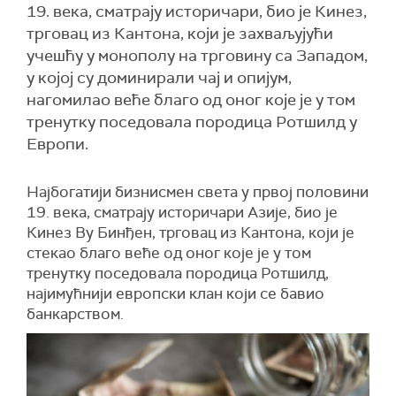
19. века, сматрају историчари, био је Кинез,
трговац из Кантона, који је захваљујући
учешћу у монополу на трговину са Западом,
у којој су доминирали чај и опијум,
нагомилао веће благо од оног које је у том
тренутку поседовала породица Ротшилд у
Европи.
Најбогатији бизнисмен света у првој половини
19. века, сматрају историчари Азије, био је
Кинез Ву Бинђен, трговац из Кантона, који је
стекао благо веће од оног које је у том
тренутку поседовала породица Ротшилд,
најимућнији европски клан који се бавио
банкарством.