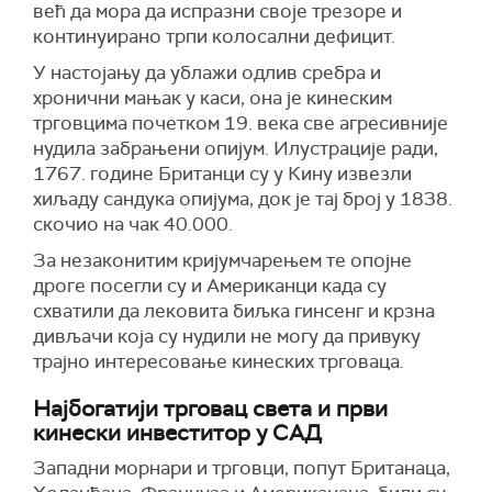
већ да мора да испразни своје трезоре и
континуирано трпи колосални дефицит.
У настојању да ублажи одлив сребра и
хронични мањак у каси, она је кинеским
трговцима почетком 19. века све агресивније
нудила забрањени опијум. Илустрације ради,
1767. године Британци су у Кину извезли
хиљаду сандука опијума, док је тај број у 1838.
скочио на чак 40.000.
За незаконитим кријумчарењем те опојне
дроге посегли су и Американци када су
схватили да лековита биљка гинсенг и крзна
дивљачи која су нудили не могу да привуку
трајно интересовање кинеских трговаца.
Најбогатији трговац света и први
кинески инвеститор у САД
Западни морнари и трговци, попут Британаца,