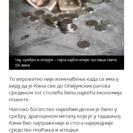
Чај, сребро и опијум – тајна најбогатијег трговца света
19. века
То вероватно није изненађење када се има у
виду да је Кина све до Опијумских ратова
средином тог столећа била највећа економија
планете.
Његово богатство највећим делом је било у
сребру, драгоценом металу који је у тадашњој
Кини био најтраженије и стога највредније
средство плаћања и штедње.