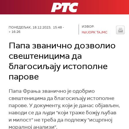
РТС
ИЗВОР:
ПОНЕДЕЉАК, 18.12.2023, 15:48 -
> 16:26
ЊУЈОРК ТАЈМС
Папа званично дозволио
свештеницима да
благосиљају истополне
парове
Папа Фрања званично је одобрио
свештеницима да благосиљају истополне
парове. У документу, који је данас објављен,
наводи се да људи "који траже божју љубав
и милост" не треба да подлежу "исцрпној
моралној анализи".