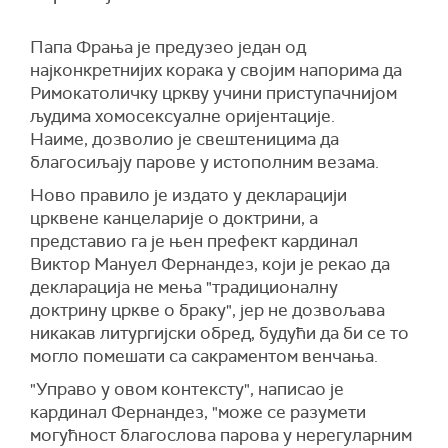
Папа Фрања је предузео један од
најконкретнијих корака у својим напорима да
Римокатоличку цркву учини приступачнијом
људима хомосексуалне оријентације.
Наиме, дозволио је свештеницима да
благосиљају парове у истополним везама.
Ново правило је издато у декларацији
црквене канцеларије о доктрини, а
представио га је њен префект кардинал
Виктор Мануел Фернандез, који је рекао да
декларација не мења "традиционалну
доктрину цркве о браку", јер не дозвољава
никакав литургијски обред, будући да би се то
могло помешати са сакраментом венчања.
"Управо у овом контексту", написао је
кардинал Фернандез, "може се разумети
могућност благослова парова у нерегуларним