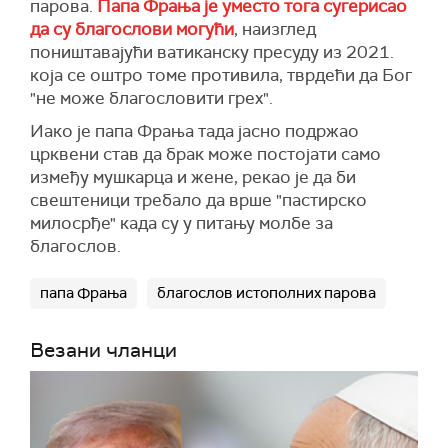
парова.
Папа Фрања је уместо тога сугерисао
да су благослови могући
, наизглед
поништавајући ватиканску пресуду из 2021.
која се оштро томе противила, тврдећи да Бог
"не може благословити грех".
Иако је папа Фрања тада јасно подржао
црквени став да брак може постојати само
између мушкарца и жене, рекао је да би
свештеници требало да врше "пастирско
милосрђе" када су у питању молбе за
благослов.
папа Фрања
благослов истополних парова
Везани чланци