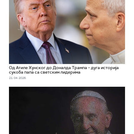
Од Атиле Хунског до Доналда Трампа – дуга историја
сукоба папа са светским лидерима
21. 04. 2026.