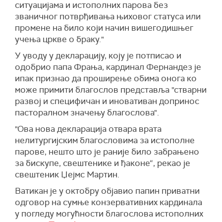
ситуацијама и истополних парова без
званичног потврђивања њиховог статуса или
промене на било који начин вишегодишњег
учења цркве о браку."
У уводу у декларацију, коју је потписао и
одобрио папа Фрања, кардинал Фернандез је
ипак признао да проширење обима онога ко
може примити благослов представља "стварни
развој и специфичан и иновативан допринос
пасторалном значењу благослова".
"Ова нова декларација отвара врата
нелитургијским благословима за истополне
парове, нешто што је раније било забрањено
за бискупе, свештенике и ђаконе“, рекао је
свештеник Џејмс Мартин.
Ватикан је у октобру објавио папин приватни
одговор на сумње конзервативних кардинала
у погледу могућности благослова истополних