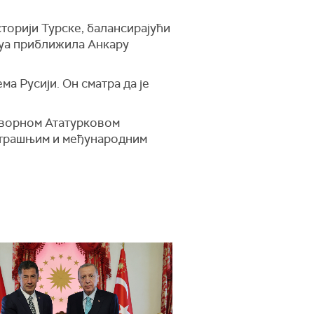
торији Турске, балансирајући
луа приближила Анкару
а Русији. Он сматра да је
зворном Ататурковом
утрашњим и међународним