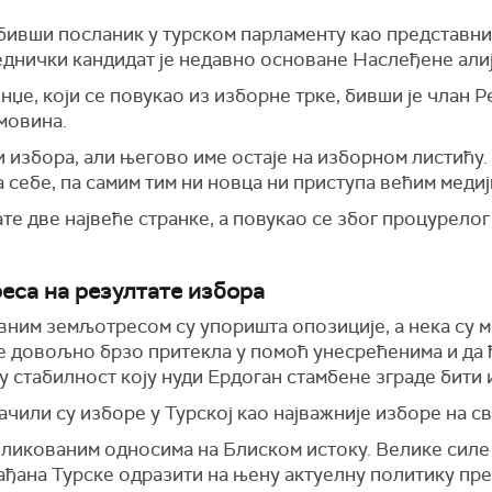
 бивши посланик у турском парламенту као представни
днички кандидат је недавно основане Наслеђене алиј
џе, који се повукао из изборне трке, бивши је члан 
мовина.
и избора, али његово име остаје на изборном листићу.
 себе, па самим тим ни новца ни приступа већим медиј
те две највеће странке, а повукао се због процурелог
еса на резултате избора
вним земљотресом су упоришта опозиције, а нека су 
е довољно брзо притекла у помоћ унесрећенима и да ћ
у стабилност коју нуди Ердоган стамбене зграде бити 
чили су изборе у Турској као најважније изборе на св
пликованим односима на Блиском истоку. Велике силе 
рађана Турске одразити на њену актуелну политику пре