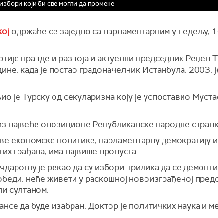
избори који би све могли да промене
кој
одржаће се заједно са парламентарним у недељу, 14
тије правде и развоја и актуелни председник Реџеп Та
дине, када је постао градоначелник Истанбула, 2003. ј
ио је Турску од секуларизма коју је успоставио Муст
з највеће опозиционе Републиканске народне странке,
 економске политике, парламентарну демократију и 
их грађана, има највише пропуста.
чдароглу је рекао да су избори прилика да се демонт
победи, неће живети у раскошној новоизграђеној пред
ли султаном.
нсе да буде изабран. Доктор је политичких наука и м