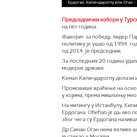
Ердоган, Киличдароглу или Оган – 
Председнички избори у Турс
на пет година.
Фаворит за победу, лидер Пар
политику је ушао од 1994. го
од 2014. је председник.
За последњих 20 година удаљ
модерне државе.
Кемал Киличдароглу долази и
Промовише враћење на основе
у којима, према мишљењу мног
На митингу у Истанбулу, Кили
Ердогана. Обећао је да, ако 
због чега су Ердогана назива
Др Синан Оган нема велике ша
је стекао у Москви.