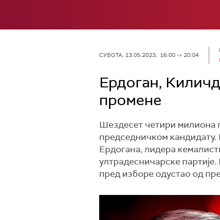
СУБОТА, 13.05.2023, 16:00 -> 20:04
Ердоган, Киличд
промене
Шездесет четири милиона г
председничком кандидату. 
Ердогана, лидера кемалист
ултрадесничарске партије. 
пред изборе одустао од пр