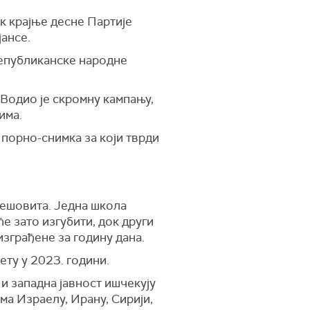
к крајње десне Партије
ансе.
Републиканске народне
 Водио је скромну кампању,
има.
 порно-снимка за који тврди
мешовита. Једна школа
е зато изгубити, док други
изграђене за годину дана.
ету у 2023. години.
и западна јавност ишчекују
ма Израелу, Ирану, Сирији,