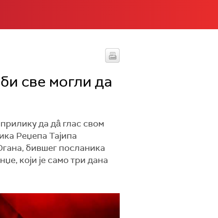
би све могли да
прилику да дâ глас свом
ика Реџепа Тајипа
Огана, бившег посланика
е, који је само три дана