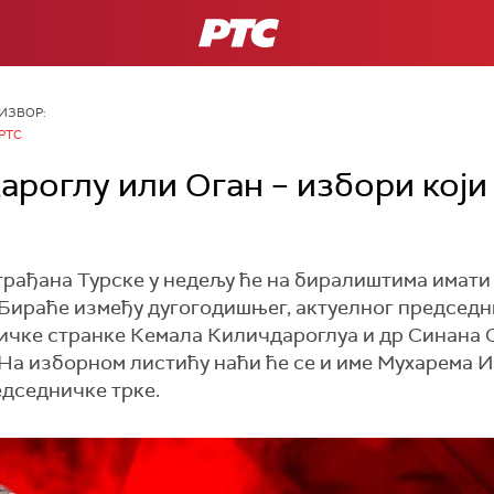
РТС
ИЗВОР:
РТС
ароглу или Оган – избори који 
рађана Турске у недељу ће на биралиштима имати 
Бираће између дугогодишњег, актуeлног председн
ичке странке Кемала Киличдароглуа и др Синана 
На изборном листићу наћи ће се и име Мухарема Инџ
едседничке трке.