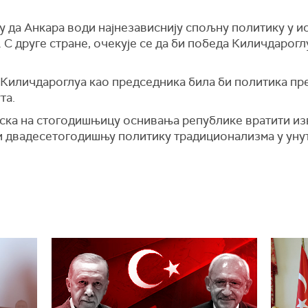
 да Анкара води најнезависнију спољну политику у ис
 С друге стране, очекује се да би победа Киличдарог
 Киличдароглуа као председника била би политика прем
та.
урска на стогодишњицу оснивања републике вратити и
ти двадесетогодишњу политику традиционализма у ун