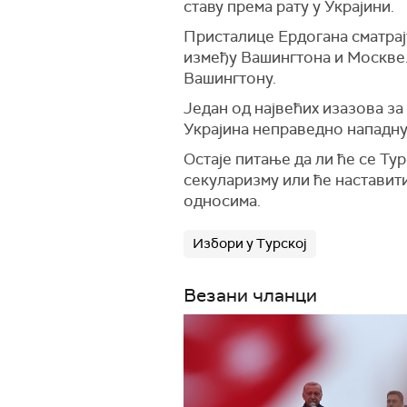
ставу према рату у Украјини.
Присталице Ердогана сматрају
између Вашингтона и Москве.
Вашингтону.
Један од највећих изазова за
Украјина неправедно нападну
Остаје питање да ли ће се Т
секуларизму или ће настави
односима.
Избори у Турској
Везани чланци