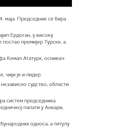
. маја. Председник се бира
јип Ердоган, у високу
е постао премијер Турске, а
афа Кемал Ататурк, оснивач
 чији је и лидер.
независно судство, области
ира систем председника
седничкој палати у Анкари,
еђународних односа, а титулу