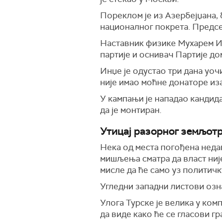
Пореклом је из Азербејџана,
националног покрета. Предсе
Наставник физике Мухарем Ин
партије и оснивач Партије до
Инџе је одустао три дана уоч
није имао моћне донаторе иза
У кампањи је нападао кандида
да је монтиран.
Утицај разорног земљотр
Нека од места погођена неда
мишљења сматра да власт ниј
мисле да ће само уз политичк
Угледни западни листови озна
Улога Турске је велика у ком
да виде како ће се гласови г