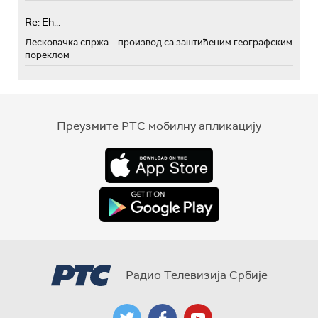
Re: Eh...
Лесковачка спржа – производ са заштићеним географским
пореклом
Преузмите РТС мобилну апликацију
Радио Телевизија Србије