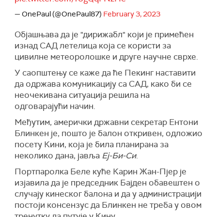
— OnePaul (@OnePaul87)
February 3, 2023
Објашњава да је "дирижабл" који је примећен
изнад САД летелица која се користи за
цивилне метеоролошке и друге научне сврхе.
У саопштењу се каже да ће Пекинг наставити
да одржава комуникацију са САД, како би се
неочекивана ситуација решила на
одговарајући начин.
Међутим, амерички државни секретар Ентони
Блинкен је, пошто је балон откривен, одложио
посету Кини, која је била планирана за
неколико дана, јавља
Еј-Би-Си
.
Портпаролка Беле куће Карин Жан-Пјер је
изјавила да je председник Бајден обавештен о
случају кинеског балона и да у администрацији
постоји консензус да Блинкен не треба у овом
тренутку да путује у Кину.