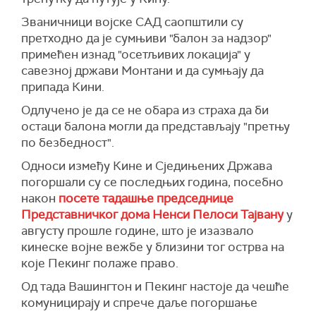
Званичници војске САД саопштили су
претходно да је сумњиви "балон за надзор"
примећен изнад "осетљивих локација" у
савезној држави Монтани и да сумњају да
припада Кини.
Одлучено је да се не обара из страха да би
остаци балона могли да представљају "претњу
по безбедност".
Односи између Кине и Сједињених Држава
погоршали су се последњих година, посебно
након
посете тадашње председнице
Представничког дома Ненси Пелоси Тајвану
у
августу прошле године, што је изазвало
кинеске војне вежбе у близини тог острва на
које Пекинг полаже право.
Од тада Вашингтон и Пекинг настоје да чешће
комуницирају и спрече даље погоршање