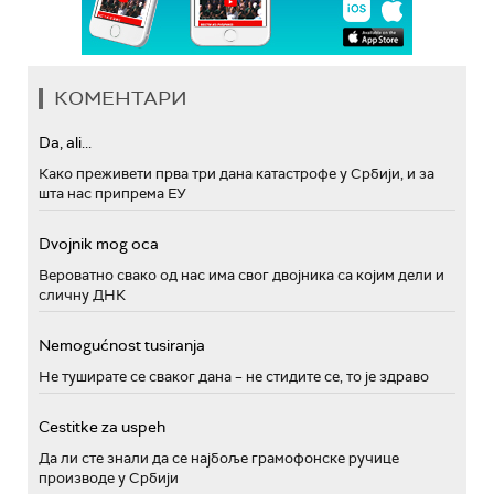
КОМЕНТАРИ
Da, ali...
Како преживети прва три дана катастрофе у Србији, и за
шта нас припрема ЕУ
Dvojnik mog oca
Вероватно свако од нас има свог двојника са којим дели и
сличну ДНК
Nemogućnost tusiranja
Не туширате се сваког дана – не стидите се, то је здраво
Cestitke za uspeh
Да ли сте знали да се најбоље грамофонске ручице
производе у Србији