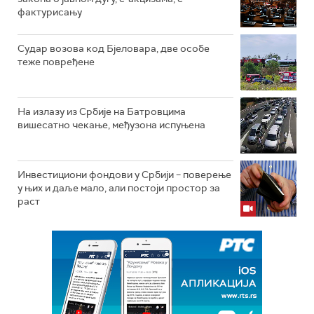
фактурисању
Судар возова код Бјеловара, две особе
теже повређене
На излазу из Србије на Батровцима
вишесатно чекање, међузона испуњена
Инвестициони фондови у Србији – поверење
у њих и даље мало, али постоји простор за
раст