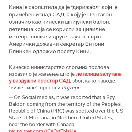
Кина је саопштила да је "дирижабл" који је
примећен изнад САД, а коју је Пентагон
означио као кинески шпијунски балон,
летелица која се користи за цивилне
метеоролошке и друге научне сврхе.
Амерички државни секретар Ентони
Блинкен одложио посету Кини.
Кинеско министарство спољних послова
изразило је жаљење што је
летелица залутала
у ваздушни простор САД
, због, како наводе,
"више силе", преноси
Ројтерс
.
— On Social medias, it was reported that a Spy
Baloon coming from the territory of the People's
Republic of China (PRC) was spotted over the US
State of Montana, in Northern United States,
near the border with Canada
pic.twitter.com/r6gQqFNzHe