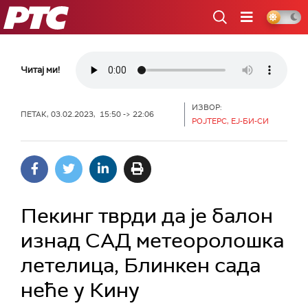
РТС
Читај ми!
ИЗВОР:
ПЕТАК, 03.02.2023, 15:50 -> 22:06
РОЈТЕРС, ЕЈ-БИ-СИ
Пекинг тврди да је балон
изнад САД метеоролошка
летелица, Блинкен сада
неће у Кину