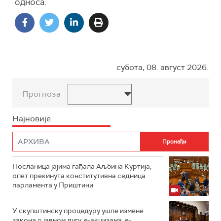
односа.
субота, 08. август 2026.
Прогноза
Најновије
Посланица јајима гађала Аљбина Куртија,
опет прекинута конститутивна седница
парламента у Приштини
У скупштинску процедуру ушле измене
закона о јавном дугу, е-акцизама, е-