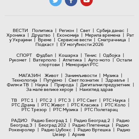
|
|
|
|
ВЕСТИ
Политика
Регион
Свет
Србија данас
|
|
|
|
Хроника
Друштво
Економија
Мерила времена
Рат
|
|
|
|
у Украјини
Време
Сервисне вести
Сматрачница
|
Подкаст
ЕУ могућности 2026
|
|
|
|
СПОРТ
Фудбал
Кошарка
Тенис
Одбојка
|
|
|
|
Рукомет
Ватерполо
Атлетика
Ауто-мото
Остали
|
спортови
Меморијал РТС
|
|
|
МАГАЗИН
Живот
Занимљивости
Музика
|
|
|
|
Технологијa
Путујемо
Свет познатих
Здравље
|
|
|
|
Филм и ТВ
Наука
Природа
Дигитални предузетник
|
За мале велике хероје
Наизглед здрав
|
|
|
|
|
ТВ
РТС 1
РТС 2
РТС 3
РТС Свет
РТС Наука
|
|
|
|
РТС Драма
РТС Живот
РТС Класика
РТС Коло
|
|
РТС Трезор
РТС Музика
РТС Полетарац
|
|
РАДИО
Радио Београд 1
Радио Београд 2
Радио
|
|
|
Београд 3
Београд 202
Радио Плетеница
Радио
|
|
|
Рокенролер
Радио Џубокс
Радио Вртешка
Радио
|
Џезер
Архив