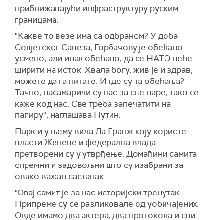
приближавајући инфраструктуру руским
границама.
"Какве то везе има са одбраном? У доба
Совјетског Савеза, Горбачову је обећано
усмено, али ипак обећано, да се НАТО неће
ширити на исток. Хвала богу, жив је и здрав,
можете да га питате. И где су та обећања?
Тачно, насамарили су нас за све паре, тако се
каже код нас. Све треба запечатити на
папиру", наглашава Путин.
Парк и у њему вила Ла Гранж коју користе
власти Женеве и федерална влада
претворени су у утврђење. Домаћини самита
спремни и задовољни што су изабрани за
овако важан састанак.
"Овај самит је за нас историјски тренутак.
Припреме су се разликовале од уобичајених.
Овде имамо два актера, два протокола и сви