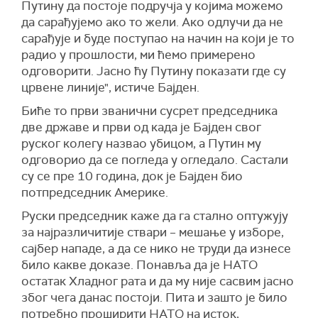
Путину да постоје подручја у којима можемо
да сарађујемо ако то жели. Ако одлучи да не
сарађује и буде поступао на начин на који је то
радио у прошлости, ми ћемо примерено
одговорити. Јасно ћу Путину показати где су
црвене линије", истиче Бајден.
Биће то први званични сусрет председника
две државе и први од када је Бајден свог
руског колегу назвао убицом, а Путин му
одговорио да се погледа у огледало. Састали
су се пре 10 година, док је Бајден био
потпредседник Америке.
Руски председник каже да га стално оптужују
за најразличитије ствари – мешање у изборе,
сајбер нападе, а да се нико не труди да изнесе
било какве доказе. Понавља да је НАТО
остатак Хладног рата и да му није сасвим јасно
због чега данас постоји. Пита и зашто је било
потребно проширити НАТО на исток,