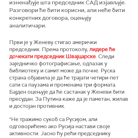
изненађује шта председник САД изјављује.
Разговори ће бити корисни, али неће бити
конкретних договора, оцењују
аналитичари.
Први је у Женеву стигао амерички
председник. Према протоколу,
лидере ће
дочекати председник Швајцарске
. Следи
заједничко фотографисање, одлазак у
библиотеку и самит може да почне. Руска
страна објавила је да ће трајати четири-пет
сати са паузама и променама три формата.
Бајден оцењује да ће састанак у Женеви бити
пресудан. За Путина каже да је паметан, жилав
и достојан противник.
"Не тражимо сукоб са Русијом, али
одговорићемо ако Русија настави своје
активности. Јасно ћу рећи председнику