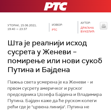
РТС
АУТОР:
ИЗВОР:
УТОРАК, 15.06.2021,
ДРАГАНА
19:40 -> 23:37
РТС
ВУКЕЛИЋ
Шта је реалнији исход
сусрета у Женеви –
помирење или нови сукоб
Путина и Бајдена
Пажња света усмерена је ка Женеви – и
првом сусрету америчког и руског
председника Џозефа Бајдена и Владимира
Путина. Бајден каже да ће руском колеги
рећи где је "црвена линија". Путина не