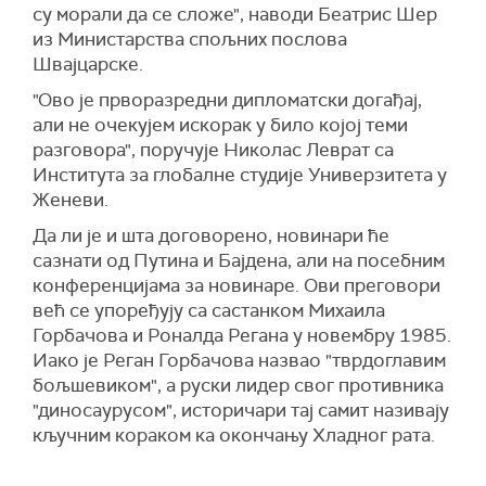
су морали да се сложе", наводи Беатрис Шер
из Министарства спољних послова
Швајцарске.
"Ово је прворазредни дипломатски догађај,
али не очекујем искорак у било којој теми
разговора", поручује Николас Леврат са
Института за глобалне студије Универзитета у
Женеви.
Да ли је и шта договорено, новинари ће
сазнати од Путина и Бајдена, али на посебним
конференцијама за новинаре. Ови преговори
већ се упоређују са састанком Михаила
Горбачова и Роналда Регана у новембру 1985.
Иако је Реган Горбачова назвао "тврдоглавим
бољшевиком", а руски лидер свог противника
"диносаурусом", историчари тај самит називају
кључним кораком ка окончању Хладног рата.