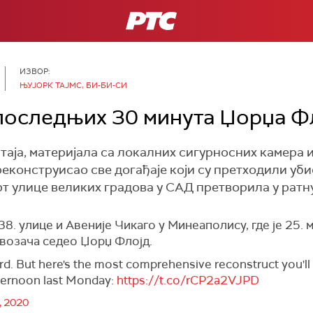
РТС
ИЗВОР:
ЊУЈОРК ТАЈМС, БИ-БИ-СИ
последњих 30 минута Џорџа Ф
таја, материјала са локалних сигурносних камера 
 реконструисао све догађаје који су претходили уб
т улице великих градова у САД претворила у ратну
38. улице и Авеније Чикаго у Минеаполису, где је 25. 
у возача седео Џорџ Флојд.
 hard. But here's the most comprehensive reconstruct you'l
fternoon last Monday:
https://t.co/rCP2a2VJPD
, 2020