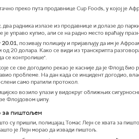
тачно преко пута продавнице Cup Foods, у којој је А
 два радника излазе из продавнице и долазе до парк
е је управо купио, али се на радно место враћају празн
у
20.01
, позивају полицију и пријављују да им је Aфро
д 20 долара. Како се види из транскрипта разговора,
да се контролише".
је се све догодило рекао је касније да је Флојд био 
равио проблеме. На дан када се инцидент догодио, вла
ослени само пратили протокол.
ицијско возило улази у видокруг оближњих сигурносн
азе Флојдовом џипу.
о за пиштољем
то су пришли, полицајац Томас Лејн се хвата за пишто
зашто је Лејн морао да извади пиштољ.