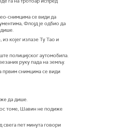
оде га на тротоар испред
део-снимцима се види да
ументима, Флојд је одбио да
 дише.
, из којег излазе Ту Тао и
иште полицијског аутомобила.
везаних руку пада на земљу.
на првим снимцима се види
оже да дише.
кос томе, Шавин не подиже
д свега пет минута говори