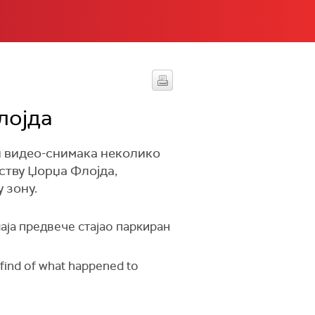
лојда
и видео-снимака неколико
иству Џорџа Флојда,
 зону.
маја предвече стајао паркиран
l find of what happened to