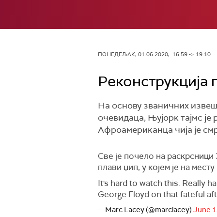
ПОНЕДЕЉАК, 01.06.2020, 16:59 -> 19:10
Реконструкција 
На основу званичних извеш
очевидаца, Њујорк тајмс је
Aфроамериканца чија је смр
Све је почело на раскрсници 
плави џип, у којем је на мест
It's hard to watch this. Really
George Floyd on that fateful a
— Marc Lacey (@marclacey)
June 1