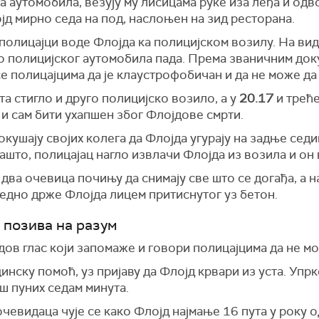
 aутомобила, везују му лисицама руке иза леђа и одв
јд мирно седа на под, наслоњен на зид ресторана.
полицајци воде Флојда ка полицијском возилу. На ви
до полицијског аутомобила пада. Према званичним док
се полицајцима да је клаустрофобичан и да не може да
та стигло и друго полицијско возило, а у
20.17
и треће
 и сам бити ухапшен због Флојдове смрти.
кушају својих колега да Флојда угурају на задње сед
зашто, полицајац нагло извлачи Флојда из возила и он 
два очевица почињу да снимају све што се догађа, а 
једно држе Флојда лицем притиснутог уз бетон.
 позива на разум
дов глас који запомаже и говори полицајцима да не м
нску помоћ, уз пријаву да Флојд крвари из уста. Упр
ш пуних седам минута.
евидаца чује се како Флојд најмање 16 пута у року о