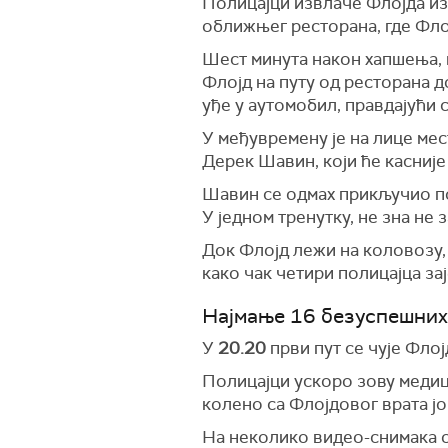
Полицајци извлаче Флојда иза
оближњег ресторана, где Фло
Шест минута након хапшења, 
Флојд на путу од ресторана 
уђе у аутомобил, правдајући 
У међувремену је на лице мес
Дерек Шавин, који ће касније
Шавин се одмах прикључио по
У једном тренутку, не зна не 
Док Флојд лежи на коловозу, 
како чак четири полицајца за
Најмање 16 безуспешних
У
20.20
први пут се чује Флој
Полицајци ускоро зову медици
колено са Флојдовог врата јо
На неколико видео-снимака оч