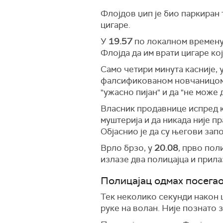
Флојдов џип је био паркиран 
цигаре.
У
19.57
по локалном времену,
Флојда да им врати цигаре кој
Само четири минута касније, 
фалсификованом новчаницом о
"ужасно пијан" и да "не може 
Власник продавнице испред ко
муштерија и да никада није п
Објаснио је да су његови зап
Врло брзо, у
20.08
, прво пол
излазе два полицајца и прил
Полицајац одмах посега
Тек неколико секунди након ш
руке на волан. Није познато 