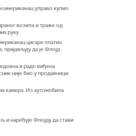
фроамериканац управо купио
ираног возила и траже од
их руку.
американац цигаре платио
 пријављују да је Флојд
редовна и радо виђена
сник није био у продавници.
их камера. Из аутомобила
љ и наређује Флојду да стави