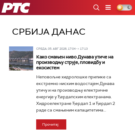
РТС
СРБИЈА ДАНАС
СРЕДА, 05. АВГ 2026, 17:04 -> 17:13
Како смањен ниво Дунава утиче на
производњу струје, пловидбу и
екосистем
Неповољне хидролошке прилике са
екстремно ниским водостајем Дунава
утичу и на производњу електричне
енергије у Ђердапским електранама.
Хидроелектране Ђердап 1 и Ђердап 2
раде са смањеним капацитетима...
Прочитај