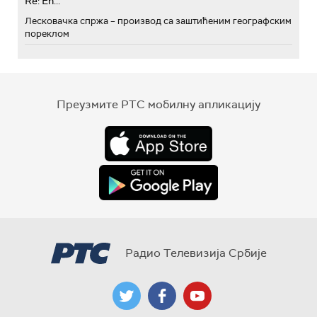
Re: Eh...
Лесковачка спржа – производ са заштићеним географским
пореклом
Преузмите РТС мобилну апликацију
Радио Телевизија Србије