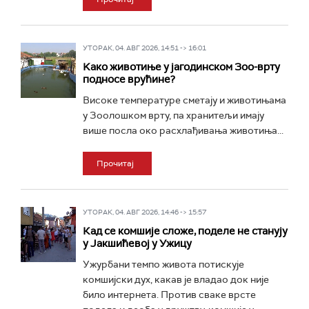
УТОРАК, 04. АВГ 2026, 14:51 -> 16:01
Kако животиње у јагодинском Зоо-врту
подносе врућине?
Високе температуре сметају и животињама
у Зоолошком врту, па хранитељи имају
више посла око расхлађивања животиња...
Прочитај
УТОРАК, 04. АВГ 2026, 14:46 -> 15:57
Кад се комшије сложе, поделе не станују
у Јакшићевој у Ужицу
Ужурбани темпо живота потискује
комшијски дух, какав је владао док није
било интернета. Против сваке врсте