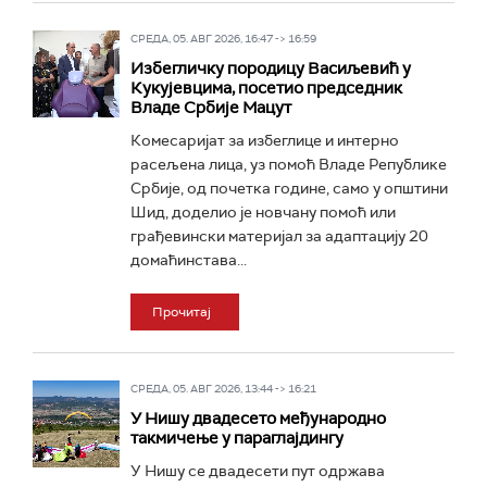
СРЕДА, 05. АВГ 2026, 16:47 -> 16:59
Избегличку породицу Васиљевић у
Кукујевцима, посетио председник
Владе Србије Мацут
Комесаријат за избеглице и интерно
расељена лица, уз помоћ Владе Републике
Србије, од почетка године, само у општини
Шид, доделио је новчану помоћ или
грађевински материјал за адаптацију 20
домаћинстава...
Прочитај
СРЕДА, 05. АВГ 2026, 13:44 -> 16:21
У Нишу двадесето међународно
такмичење у параглајдингу
У Нишу се двадесети пут одржава