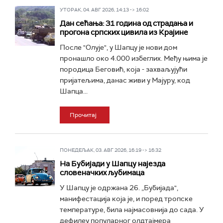
УТОРАК, 04. АВГ 2026, 14:13 -> 16:02
Дан сећања: 31 година од страдања и
прогона српских цивила из Крајине
После "Олује", у Шапцу је нови дом
пронашло око 4.000 избеглих. Међу њима је
породица Беговић, која - захваљујући
пријатељима, данас живи у Мајуру, код
Шапца...
Прочитај
ПОНЕДЕЉАК, 03. АВГ 2026, 16:19 -> 16:32
На Бубијади у Шапцу најезда
словеначких љубимаца
У Шапцу је одржана 26. „Бубијада",
манифестација која је, и поред тропске
температуре, била најмасовнија до сада. У
дефилеу популарног олдтајмера