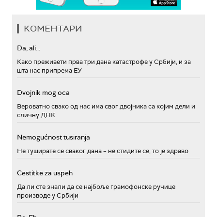
КОМЕНТАРИ
Da, ali...
Како преживети прва три дана катастрофе у Србији, и за
шта нас припрема ЕУ
Dvojnik mog oca
Вероватно свако од нас има свог двојника са којим дели и
сличну ДНК
Nemogućnost tusiranja
Не туширате се сваког дана – не стидите се, то је здраво
Cestitke za uspeh
Да ли сте знали да се најбоље грамофонске ручице
производе у Србији