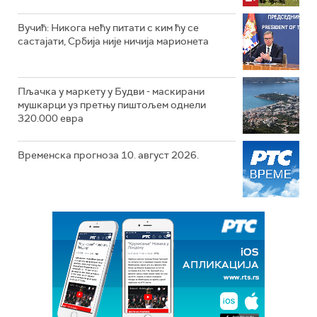
Вучић: Никога нећу питати с ким ћу се
састајати, Србија није ничија марионета
Пљачка у маркету у Будви - маскирани
мушкарци уз претњу пиштољем однели
320.000 евра
Временска прогноза 10. август 2026.