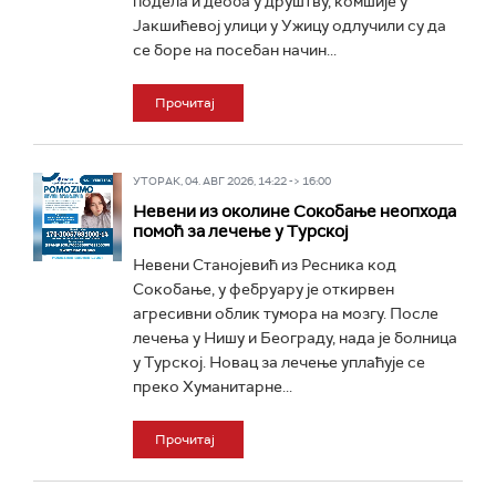
подела и деоба у друштву, комшије у
Јакшићевој улици у Ужицу одлучили су да
се боре на посебан начин...
Прочитај
УТОРАК, 04. АВГ 2026, 14:22 -> 16:00
Невени из околине Сокобање неопхода
помоћ за лечење у Турској
Невени Станојевић из Ресника код
Сокобање, у фебруару је откирвен
агресивни облик тумора на мозгу. После
лечења у Нишу и Београду, нада је болница
у Турској. Новац за лечење уплаћује се
преко Хуманитарне...
Прочитај