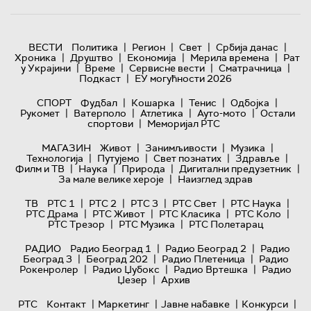
|
|
|
|
ВЕСТИ
Политика
Регион
Свет
Србија данас
|
|
|
|
Хроника
Друштво
Економија
Мерила времена
Рат
|
|
|
|
у Украјини
Време
Сервисне вести
Сматрачница
|
Подкаст
ЕУ могућности 2026
|
|
|
|
СПОРТ
Фудбал
Кошарка
Тенис
Одбојка
|
|
|
|
Рукомет
Ватерполо
Атлетика
Ауто-мото
Остали
|
спортови
Меморијал РТС
|
|
|
МАГАЗИН
Живот
Занимљивости
Музика
|
|
|
|
Технологијa
Путујемо
Свет познатих
Здравље
|
|
|
|
Филм и ТВ
Наука
Природа
Дигитални предузетник
|
За мале велике хероје
Наизглед здрав
|
|
|
|
|
ТВ
РТС 1
РТС 2
РТС 3
РТС Свет
РТС Наука
|
|
|
|
РТС Драма
РТС Живот
РТС Класика
РТС Коло
|
|
РТС Трезор
РТС Музика
РТС Полетарац
|
|
РАДИО
Радио Београд 1
Радио Београд 2
Радио
|
|
|
Београд 3
Београд 202
Радио Плетеница
Радио
|
|
|
Рокенролер
Радио Џубокс
Радио Вртешка
Радио
|
Џезер
Архив
|
|
|
|
РТС
Контакт
Маркетинг
Јавне набавке
Конкурси