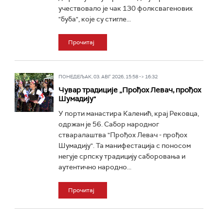
учествовало је чак 130 фолксвагенових
"буба", које су стигле...
Прочитај
ПОНЕДЕЉАК, 03. АВГ 2026, 15:58 -> 16:32
Чувар традиције „Прођох Левач, прођох
Шумадију"
У порти манастира Каленић, крај Рековца,
одржан је 56. Сабор народног
стваралаштва "Прођох Левач - прођох
Шумадију". Та манифестација с поносом
негује српску традицију саборовања и
аутентично народно...
Прочитај