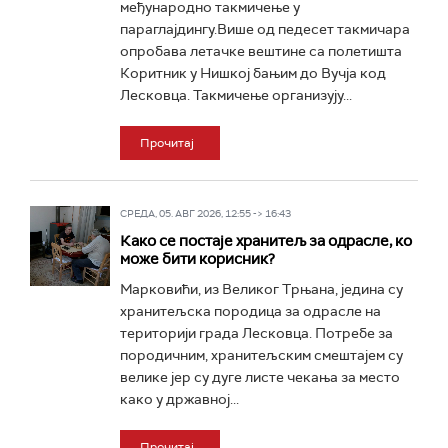
међународно такмичење у
параглајдингу.Више од педесет такмичара
опробава летачке вештине са полетишта
Коритник у Нишкој бањим до Вучја код
Лесковца. Такмичење организују...
Прочитај
СРЕДА, 05. АВГ 2026, 12:55 -> 16:43
Како се постаје хранитељ за одрасле, ко
може бити корисник?
Марковићи, из Великог Трњана, једина су
хранитељска породица за одрасле на
територији града Лесковца. Потребе за
породичним, хранитељским смештајем су
велике јер су дуге листе чекања за место
како у државној...
Прочитај