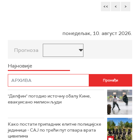
<<
<
>
понедељак, 10. август 2026.
Прогноза
Најновије
"Делфин" погодио источну обалу Кине,
евакуисано милион људи
Како постати припадник елитне полицијске
јединице - СAJ по трећи пут отвара врата
цивилима