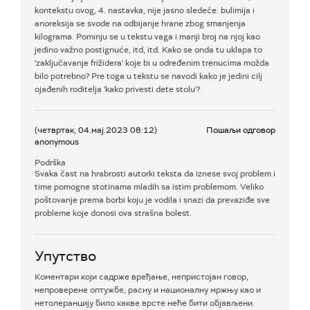
kontekstu ovog, 4. nastavka, nije jasno sledeće: bulimija i
anoreksija se svode na odbijanje hrane zbog smanjenja
kilograma. Pominju se u tekstu vaga i manji broj na njoj kao
jedino važno postignuće, itd, itd. Kako se onda tu uklapa to
'zaključavanje frižidera' koje bi u određenim trenucima možda
bilo potrebno? Pre toga u tekstu se navodi kako je jedini cilj
ojađenih roditelja 'kako privesti dete stolu'?
(четвртак, 04.мај.2023 08:12)
Пошаљи одговор
anonymous
Podrška
Svaka čast na hrabrosti autorki teksta da iznese svoj problem i
time pomogne stotinama mladih sa istim problemom. Veliko
poštovanje prema borbi koju je vodila i snazi da prevaziđe sve
probleme koje donosi ova strašna bolest.
Упутство
Коментари који садрже вређање, непристојан говор,
непроверене оптужбе, расну и националну мржњу као и
нетолеранцију било какве врсте неће бити објављени.