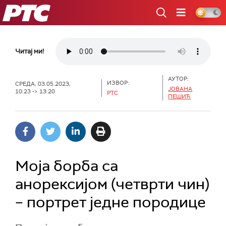
РТС
Читај ми!
АУТОР:
ИЗВОР:
СРЕДА, 03.05.2023,
ЈОВАНА
10:23 -> 13:20
РТС
ПЕШИЋ
Моја борба са
анорексијом (четврти чин)
– портрет једне породице