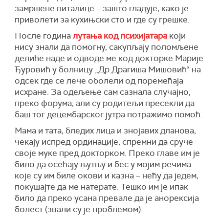
замршене питалице – зашто гладује, како је
приволети за кухињски сто и где су грешке.
После година
лутања код психијатара
који
нису знали да помогну, сакупљају поломљене
делиће наде и одводе ме код докторке Марије
Ђуровић у болницу „Др Драгиша Мишовић“ на
одсек где се лече оболели од поремећаја
исхране. За одељење сам сазнала случајно,
преко форума, али су родитељи пресекли да
баш тог децембарског јутра потражимо помоћ.
Мама и тата, бледих лица и знојавих дланова,
чекају испред ординације, спремни да сруче
своје муке пред докторком. Преко главе им је
било да осећају љутњу и бес у мојим речима
које су им биле окови и казна – нећу да једем,
покушајте да ме натерате. Тешко им је ипак
било да преко усана превале да је анорексија
болест (звали су је проблемом).