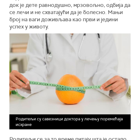
док је дете равнодушно, мрзовољно, одбија да
се лечи и не схватајући да је болесно. Мањи
број на ваги доживљава као први и једини
успех у животу.
Родитељи су савезници доктора у лечењу поремећаја
исхране
Родитељи се за то време питају шта је остало