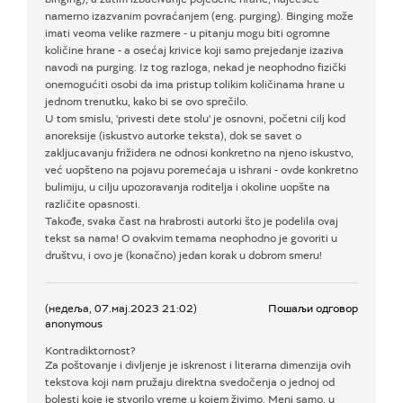
namerno izazvanim povraćanjem (eng. purging). Binging može
imati veoma velike razmere - u pitanju mogu biti ogromne
količine hrane - a osećaj krivice koji samo prejedanje izaziva
navodi na purging. Iz tog razloga, nekad je neophodno fizički
onemogućiti osobi da ima pristup tolikim količinama hrane u
jednom trenutku, kako bi se ovo sprečilo.
U tom smislu, 'privesti dete stolu' je osnovni, početni cilj kod
anoreksije (iskustvo autorke teksta), dok se savet o
zakljucavanju frižidera ne odnosi konkretno na njeno iskustvo,
već uopšteno na pojavu poremećaja u ishrani - ovde konkretno
bulimiju, u cilju upozoravanja roditelja i okoline uopšte na
različite opasnosti.
Takođe, svaka čast na hrabrosti autorki što je podelila ovaj
tekst sa nama! O ovakvim temama neophodno je govoriti u
društvu, i ovo je (konačno) jedan korak u dobrom smeru!
(недеља, 07.мај.2023 21:02)
Пошаљи одговор
anonymous
Kontradiktornost?
Za poštovanje i divljenje je iskrenost i literarna dimenzija ovih
tekstova koji nam pružaju direktna svedočenja o jednoj od
bolesti koje je stvorilo vreme u kojem živimo. Meni samo, u