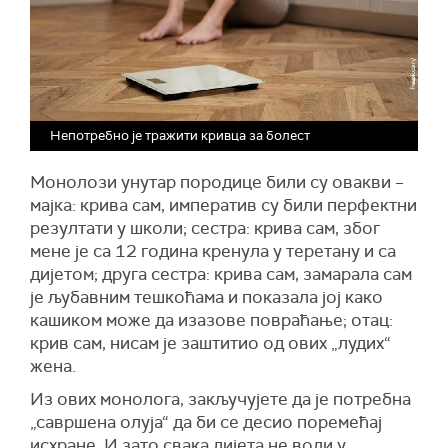
Непотребно је тражити кривца за болест
Монолози унутар породице били су овакви –
мајка: крива сам, императив су били перфектни
резултати у школи; сестра: крива сам, због
мене је са 12 година кренула у теретану и са
дијетом; друга сестра: крива сам, замарала сам
је љубавним тешкоћама и показала јој како
кашиком може да изазове повраћање; отац:
крив сам, нисам је заштитио од ових „лудих“
жена.
Из ових монолога, закључујете да је потребна
„савршена олуја“ да би се десио поремећај
исхране. И зато свака дијета не води у