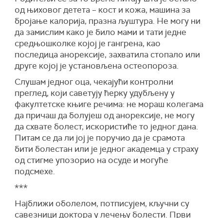
од њиховог детета – кост и кожа, машина за
бројање калорија, празна љуштура. Не могу ни
да замислим како је било мами и тати једне
средњошколке којој је гангрена, као
последица анорексије, захватила стопало или
друге којој је установљена остеопороза.
Слушам једног оца, чекајући контролни
преглед, који саветују ћерку удубљену у
факултетске књиге речима: не мораш колегама
да причаш да болујеш од анорексије, не могу
да схвате болест, искористиће то једног дана.
Питам се да ли јој је поручио да је срамота
бити болестан или је једног академца у страху
од стигме упозорио на осуде и могуће
подсмехе.
***
Најближи оболелом, потписујем, кључни су
савезници доктора у лечењу болести. Први