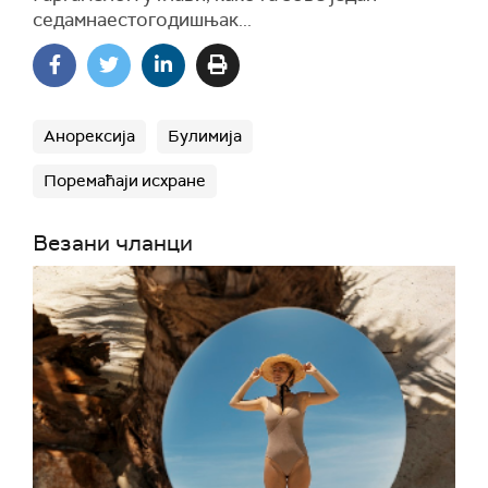
седамнаестогодишњак...
Анорексија
Булимија
Поремаћаји исхране
Везани чланци