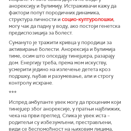
анорексију и булимију. Истраживачи кажу да
фактори попут породичних динамика,
структура личности и
социо-културолошки
,
могу чак да падну у воду, ако постоји генетска
предиспозиција за болест.
Сумануто је тражити кривца у породици за
активирање болести. Анорексија и булимија
тиме, осим што опседају тинејџера, разарају
дом. Енергију треба, према мом искуству,
усмерити једино на излечење детета кроз
подршку, љубав и разумевање, али и строгу
контролу исхране.
***
Испред амбуланте увек могу да проценим који
тинејџер због анорексије, у пратњи најближих,
чека на први преглед. Слика је увек иста –
родитељи су избезумљени, престрављени,
види се беспомоћност на њиховим лицима,