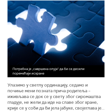
Потребна је „савршена олуја“ да би се десили
поремећаји исхране
Улазимо у светлу ординацију, седамо и
почиње мени позната прича родитеља –
иживљава се док се у свету због сиромаштва
гладује, не жели да иде на славе због хране,
крије се у соби да би јела јабуке, својеглава је...