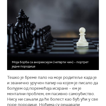
Моја борба са анорексијом (четврти чин) – портрет
једне породице
Тешко је бреме пало на моје родитељe када је
и званично уручен папир на којем је писало да
болујем од поремећаја исхране – ем је
ментални проблем, ем пасивно самоубиство.
Нису ни сањали да ће болест као буђ ући у све
поре породице. Ноћима су решавали