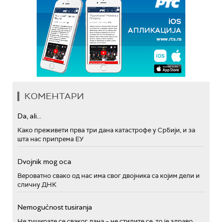
КОМЕНТАРИ
Da, ali...
Како преживети прва три дана катастрофе у Србији, и за
шта нас припрема ЕУ
Dvojnik mog oca
Вероватно свако од нас има свог двојника са којим дели и
сличну ДНК
Nemogućnost tusiranja
Не туширате се сваког дана – не стидите се, то је здраво