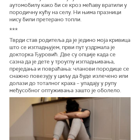
аутомобилу како би се кроз мећаву вратили у
породичну кућу на селу. Ни њима празници
нису били претерано топли.
***
Тврди став родитеља да је једино моја кривица
што се изгладњујем, први пут уздрмала је
докторка Ђуровић. Две су опције када се
сазна да је дете у троуглу изгладњивања,
преједања и повраћања: чланови породице се
снажно повезују у циљу да буде излечено или
долази до тоталног краха – упадају у рупу
међусобног оптуживања зашто је оболело.