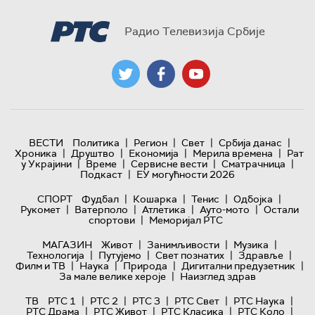
Радио Телевизија Србије
|
|
|
|
ВЕСТИ
Политика
Регион
Свет
Србија данас
|
|
|
|
Хроника
Друштво
Економија
Мерила времена
Рат
|
|
|
|
у Украјини
Време
Сервисне вести
Сматрачница
|
Подкаст
ЕУ могућности 2026
|
|
|
|
СПОРТ
Фудбал
Кошарка
Тенис
Одбојка
|
|
|
|
Рукомет
Ватерполо
Атлетика
Ауто-мото
Остали
|
спортови
Меморијал РТС
|
|
|
МАГАЗИН
Живот
Занимљивости
Музика
|
|
|
|
Технологијa
Путујемо
Свет познатих
Здравље
|
|
|
|
Филм и ТВ
Наука
Природа
Дигитални предузетник
|
За мале велике хероје
Наизглед здрав
|
|
|
|
|
ТВ
РТС 1
РТС 2
РТС 3
РТС Свет
РТС Наука
|
|
|
|
РТС Драма
РТС Живот
РТС Класика
РТС Коло