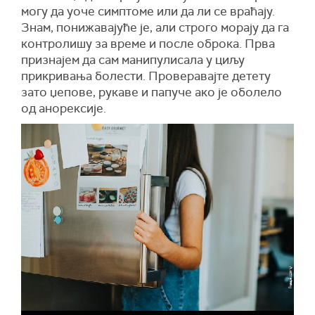
могу да уоче симптоме или да ли се враћају.
Знам, понижавајуће је, али строго морају да га
контролишу за време и после оброка. Прва
признајем да сам манипулисала у циљу
прикривања болести. Проверавајте детету
зато џепове, рукаве и папуче ако је оболело
од анорексије.