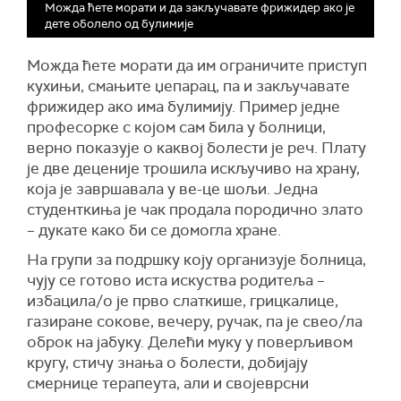
Можда ћете морати и да закључавате фрижидер ако је
дете оболело од булимије
Можда ћете морати да им ограничите приступ
кухињи, смањите џепарац, па и закључавате
фрижидер ако има булимију. Пример једне
професорке с којом сам била у болници,
верно показује о каквој болести је реч. Плату
је две деценије трошила искључиво на храну,
која је завршавала у ве-це шољи. Једна
студенткиња је чак продала породично злато
– дукате како би се домогла хране.
На групи за подршку коју организује болница,
чују се готово иста искуства родитеља –
избацила/о је прво слаткише, грицкалице,
газиране сокове, вечеру, ручак, па је свео/ла
оброк на јабуку. Делећи муку у поверљивом
кругу, стичу знања о болести, добијају
смернице терапеута, али и својеврсни