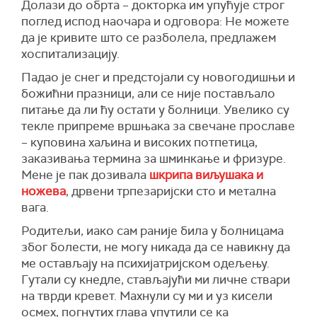
Долази до обрта – докторка им упућује строг
поглед испод наочара и одговора: Не можете
да је кривите што се разболела, предлажем
хоспитализацију.
Падао је снег и предстојали су новогодишњи и
божићни празници, али се није постављало
питање да ли ћу остати у болници. Увелико су
текле припреме вршњака за свечане прославе
– куповина хаљина и високих потпетица,
заказивања термина за шминкање и фризуре.
Мене је пак дозивала
шкрипа виљушака и
ножева
, дрвени трпезаријски сто и метална
вага.
Родитељи, иако сам раније била у болницама
због болести, не могу никада да се навикну да
ме остављају на психијатријском одељењу.
Гутали су кнедле, стављајући ми личне ствари
на тврди кревет. Махнули су ми и уз кисели
осмех, погнутих глава упутили се ка