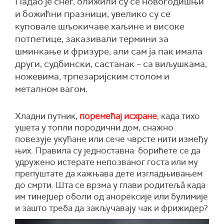
Падао је снег, ближили су се новогодишњи
и божићни празници, увелико су се
куповале шљокичаве хаљине и високе
потпетице, заказивали термини за
шминкaње и фризуре, али сам ја пак имала
други, судбински, састанак – са виљушкама,
ножевима, трпезаријским столом и
металном вагом.
Хладни путник,
поремећај исхране
, када тихо
ушета у топли породични дом, снажно
повезује укућане или сече чврсте нити између
њих. Правила су једноставна: борићете се да
удружено истерате непозваног госта или му
препуштате да кажњава дете изгладњивањем
до смрти. Шта се врзма у глави родитељâ када
им тинејџер оболи од анорексије или булимије
и зашто треба да закључавају чак и фрижидер?