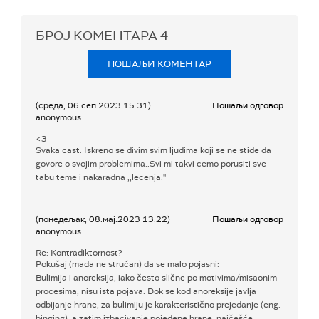
БРОЈ КОМЕНТАРА
4
ПОШАЉИ КОМЕНТАР
(среда, 06.сеп.2023 15:31)
Пошаљи одговор
anonymous
<3
Svaka cast. Iskreno se divim svim ljudima koji se ne stide da
govore o svojim problemima..Svi mi takvi cemo porusiti sve
tabu teme i nakaradna ,,lecenja.''
(понедељак, 08.мај.2023 13:22)
Пошаљи одговор
anonymous
Re: Kontradiktornost?
Pokušaj (mada ne stručan) da se malo pojasni:
Bulimija i anoreksija, iako često slične po motivima/misaonim
procesima, nisu ista pojava. Dok se kod anoreksije javlja
odbijanje hrane, za bulimiju je karakteristično prejedanje (eng.
binging), a zatim izbacivanje pojedene hrane, najčešće