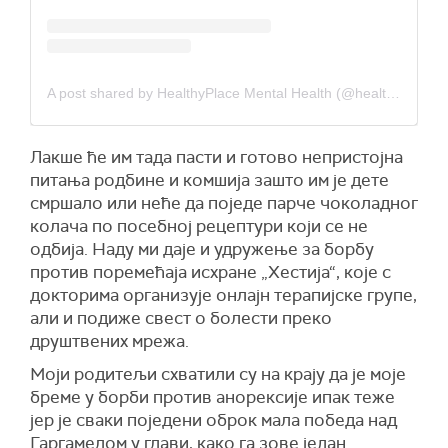
A post shared by HealthyPlace Mental Health (@healthyplace)
Лакше ће им тада пасти и готово непристојна
питања родбине и комшија зашто им је дете
смршало или неће да поједе парче чоколадног
колача по посебној рецептури који се не
одбија. Наду ми даје и удружење за борбу
против поремећаја исхране „Хестија“, које с
докторима организује онлајн терапијске групе,
али и подиже свест о болести преко
друштвених мрежа.
Моји родитељи схватили су на крају да је моје
бреме у борби против анорексије ипак теже
јер је сваки поједени оброк мала победа над
Гаргамелом у глави, како га зове један