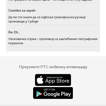
Cestitke za uspeh
Да ли сте знали да се најбоље грамофонске ручице
производе у Србији
Re: Eh...
Лесковачка спржа – производ са заштићеним географским
пореклом
Преузмите РТС мобилну апликацију