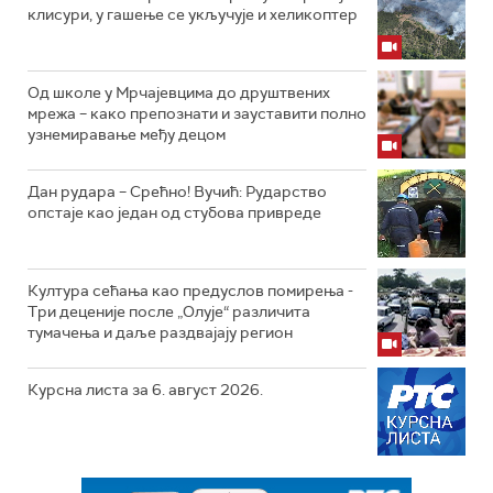
клисури, у гашење се укључује и хеликоптер
Од школе у Мрчајевцима до друштвених
мрежа – како препознати и зауставити полно
узнемиравање међу децом
Дан рудара – Срећно! Вучић: Рударство
опстаје као један од стубова привреде
Култура сећања као предуслов помирења ­-
Три деценије после „Олује“ различита
тумачења и даље раздвајају регион
Курсна листа за 6. август 2026.