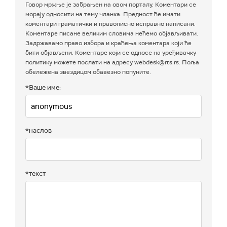
Говор мржње је забрањен на овом порталу. Коментари се
морају односити на тему чланка. Предност ће имати
коментари граматички и правописно исправно написани.
Коментаре писане великим словима нећемо објављивати.
Задржавамо право избора и краћења коментара који ће
бити објављени. Коментаре који се односе на уређивачку
политику можете послати на адресу webdesk@rts.rs. Поља
обележена звездицом обавезно попуните.
*Ваше име:
*наслов
*текст