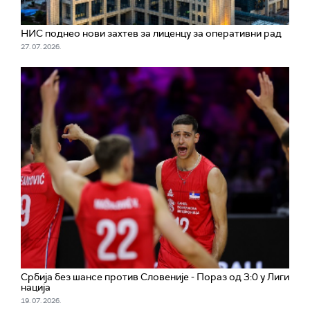
НИС поднео нови захтев за лиценцу за оперативни рад
27. 07. 2026.
Србија без шансе против Словеније - Пораз од 3:0 у Лиги
нација
19. 07. 2026.