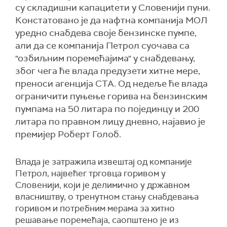
су складишни капациtети у Словенији пуни.
Констатовано је да нафтна компанија МОЛ
уредно снабдева своје бензинске пумпе,
али да се компанија Петрол суочава са
"озбиљним поремећајима" у снабдевању,
због чега ће влада предузети хитне мере,
преноси агенција СТА. Од недеље ће влада
ограничити пуњење горива на бензинским
пумпама на 50 литара по појединцу и 200
литара по правном лицу дневно, најавио је
премијер Роберт Голоб.
Влада је затражила извештај од компаније
Петрол, највећег трговца горивом у
Словенији, који је делимично у државном
власништву, о тренутном стању снабдевања
горивом и потребним мерама за хитно
решавање поремећаја, саопштено је из