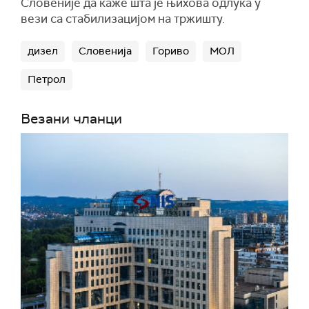
Словеније да каже шта је њихова одлука у
вези са стабилизацијом на тржишту.
дизел
Словенија
Гориво
МОЛ
Петрол
Везани чланци