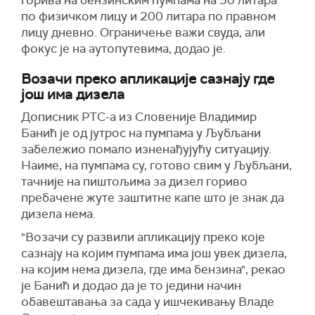
горива на бензинским пумпама на 50 литара
по физичком лицу и 200 литара по правном
лицу дневно. Ограничење важи свуда, али
фокус је на аутопутевима, додао је.
Возачи преко апликације сазнају где
још има дизела
Дописник РТС-а из Словеније Владимир
Банић је од јутрос на пумпама у Љубљани
забележио помало изненађујућу ситуацију.
Наиме, на пумпама су, готово свим у Љубљани,
тачније на пиштољима за дизел гориво
пребачене жуте заштитне капе што је знак да
дизела нема.
"Возачи су развили апликацију преко које
сазнају на којим пумпама има још увек дизела,
на којим нема дизела, где има бензина", рекао
је Банић и додао да је то једини начин
обавештавања за сада у ишчекивању Владе