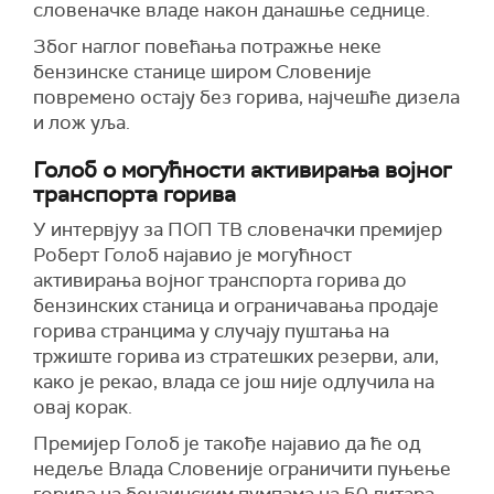
словеначке владе након данашње седнице.
Због наглог повећања потражње неке
бензинске станице широм Словеније
повремено остају без горива, најчешће дизела
и лож уља.
Голоб о могућности активирања војног
транспорта горива
У интервјуу за ПОП ТВ словеначки премијер
Роберт Голоб најавио је могућност
активирања војног транспорта горива до
бензинских станица и ограничавања продаје
горива странцима у случају пуштања на
тржиште горива из стратешких резерви, али,
како је рекао, влада се још није одлучила на
овај корак.
Премијер Голоб је такође најавио да ће од
недеље Влада Словеније ограничити пуњење