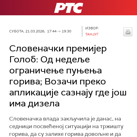
РТС
ИЗВОР:
СУБОТА, 21.03.2026, 17:44 -> 19:30
ТАНЈУГ
Словеначки премијер
Голоб: Од недеље
ограничење пуњења
горива; Возачи преко
апликације сазнају где још
има дизела
Словеначка влада закључила је данас, на
седници посвећеној ситуацији на тржишту
горива, да су залихе горива довољне и да