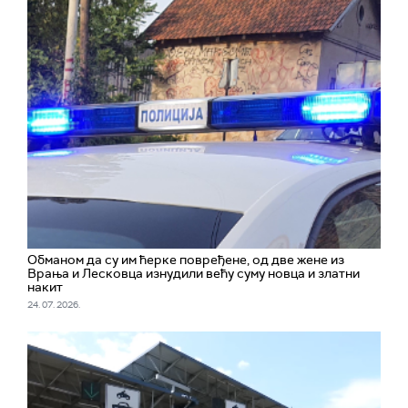
Обманом да су им ћерке повређене, од две жене из
Врања и Лесковца изнудили већу суму новца и златни
накит
24. 07. 2026.