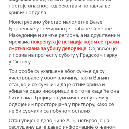
постоје опасност од бекства и понављање
кривичног дела.
Монструозно убиство малолетне Вање
Ђорчевске узнемирило је грађане Северне
Македоније и земље региона, а на друштвеним
мрежама
покренута је петиција којом се тражи
смртна казна за убицу девојчице
. Објављен је
и позив на протест у суботу у Градском парку
у Скопљу.
Три особе су ухапшене због сумње да су
учествовале у овом злочину, као и Вањин
отац који се сумњичи да је отмичарима и
убицама одао информације о томе када ће она
бити сама. Тројица осумњичених су сами у
одвојеним просторијама у притвору, како се
не би суочили са побуном осталих.
Отац убијене девојчице А. Ђ. негирао је на
саслушању да је давао информације о њеном