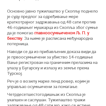
Основно јавно тужилаштво у Скопљу поднело
је суду предлог за одређивање мере
краткотрајног задржавања од 48 сати против
46-годишњег мушкарца из Скопља због сумње
да је помогао
главноосумњиченом Љ. П. у
бекству
. За њиме је расписана међународна
потерница.
Наводи се да из прибављених доказа види да
је првоосумњичени за убиство 14-годишње
Вање регистрован на граничним прелазима на
улазу у Бугарску и излазу из земље према
Турској.
Реч је о возилу марке ленд ровер, којим је
управљао осумњичени за помагање.
Четрдесетшестогодишњак из Скопља је
ухапшен и саслушан. Тужилаштво тражи
задржавање од 48 сати јер, како се истиче,