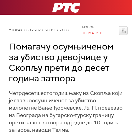
РТС
ИЗВОР:
УТОРАК, 05.12.2023, 20:19 -> 21:08
ТЕЛМА. РТС
Помагачу осумњиченом
за убиство девојчице у
Скопљу прети до десет
година затвора
Четрдесетшестогодишњаку из Скопља који
је главноосумњиченог за убиство
малолетне Вање Ђорчевске, Љ. П. превезао
из Београда на бугарско-турску границу,
прети казна затвора од једне до 10 година
затвора, наводи Телма.