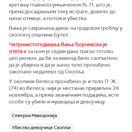
кретању главноосумњиченом Љ. П, што је,
према досадашњем току истраге, довело до
њене отмице, а потом и убиства.
Вања је сахрањена данас на градском гробљу у
скопској општини Бутел.
Четрнаестогодишња Вања Ђорчевска је
отета
и за њом је седам дана трагао готово
цео регион, да би за викенд било саопштено
да је убијена и да је њено тело пронађено
закопано недалеко од Скопља.
У околини Велеса пронађено је и тело П. Ж.
(74) из Велеса, чији је нестанак пријављен 24.
новембра, а према званичним подацима, исте
особе су убиле и мушкарца и девојчицу.
Северна Македонија
Убиство девојчице Скопље