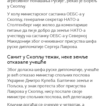
агресивног понашања Русије", рекао је Борељ
у Скопљу.
У холу министарског састанка ОЕБС-а у
Скопљу, генерални секретар НАТО-а
Столтенберг није желео да коментарише
питање да ли је добро да земље НАТО-а
учествују на састанку ОЕБС-а у Северној
Македонији због очекиваног присуства шефа
руске дипломатије Сергеја Лаврова.
Самит у Скопљу тежак, неке земље
отказале учешће
Због доласка шефа руске дипломатије, учешће
је већ отказао министар спољних послова
Украјине Дмитро Кулеба. Балтичке земље и
Пољска, у знак протеста због присуства
Лаврова у Скопљу, нису послале своје
министре спољних послова, већ делегације.
Кључни догађај се очекује у четвртак, а