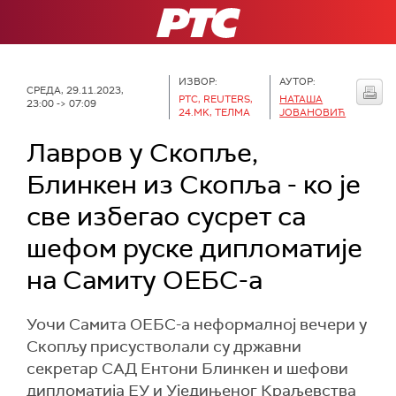
РТС
ИЗВОР:
АУТОР:
СРЕДА, 29.11.2023,
РТС, REUTERS,
НАТАША
23:00 -> 07:09
24.MK, ТЕЛМА
ЈОВАНОВИЋ
Лавров у Скопље,
Блинкен из Скопља - ко је
све избегао сусрет са
шефом руске дипломатије
на Самиту ОЕБС-а
Уочи Самита ОЕБС-а неформалној вечери у
Скопљу присустволали су државни
секретар САД Ентони Блинкен и шефови
дипломатија ЕУ и Уједињеног Краљевства