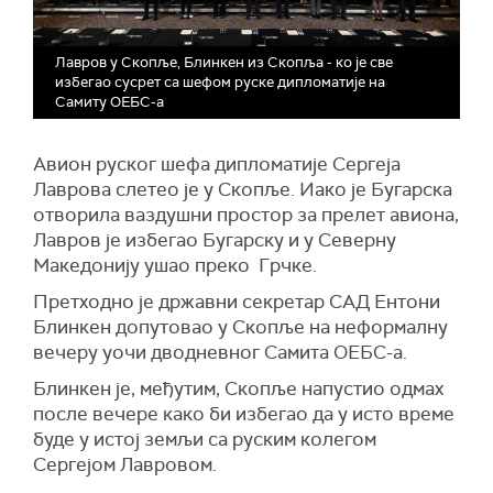
Лавров у Скопље, Блинкен из Скопља - ко је све
избегао сусрет са шефом руске дипломатије на
Самиту ОЕБС-а
Авион руског шефа дипломатије Сергеја
Лаврова слетео је у Скопље. Иако је Бугарска
отворила ваздушни простор за прелет авиона,
Лавров је избегао Бугарску и у Северну
Македонију ушао преко Грчке.
Претходно је државни секретар САД Ентони
Блинкен допутовао у Скопље на неформалну
вечеру уочи дводневног Самита ОЕБС-а.
Блинкен је, међутим, Скопље напустио одмах
после вечере како би избегао да у исто време
буде у истој земљи са руским колегом
Сергејом Лавровом.