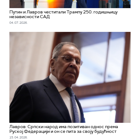
Путин и Лавров честитали Трампу 250. годишњицу
независности САД
04. 07. 2026.
Лавров: Српски народ има позитиван однос према
Руској Федерацији и он се пита за своју будућност
15. 04. 2026.