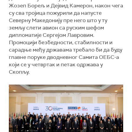
Жозеп Борељ и Дејвид Камерон, након чега
су сва тројица пожурили да напусте
Северну Македонију пре него што у ту
земљу слети авион са руским шефом
дипломатије Сергејом Лавровим.
Промоцији безбедности, стабилности и
сарадње међу државама требало би да буду
главне поруке дводневног Самита ОЕБС-а
који се у четвртак и петак одржава у
Скопљу.