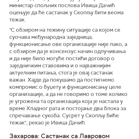
министар спољних послова Ивица Дачић
оцењује да ће састанак у Скопљу бити веома
тежак.
"С обзиром на тежину ситуације са којом се
суочава међународна заједница,
функционисање ове организације није лако, а
с обзиром да је консензус начин одлучивања
и да није било могуће постићи договор о
заједничким ставовима и о најважнијим
актуелним питања, стога је овај састанак
важан. Хајде да покушамо да постигнемо
компромис о буџету и функционисању целе
организације, а да не говоримо о томе колико
је угрожена та организација која је настала у
време Хладног рата и постојање два блока за
спречавање сукоба. Сусрет у Скопљу биће
тежак", рекао је Ивица Дачић.
Захарова: Састанак са Лавровом