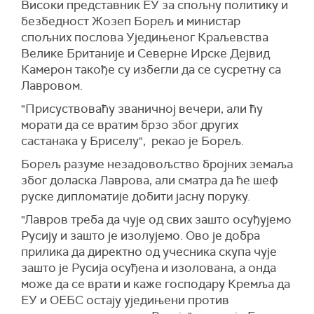
Високи представник ЕУ за спољну политику и
безбедност Жозеп Борељ и министар
спољних послова Уједињеног Краљевства
Велике Британије и Северне Ирске Дејвид
Камерон такође су избегли да се сусретну са
Лавровом.
"Присуствоваћу званичној вечери, али ћу
морати да се вратим брзо због других
састанака у Бриселу", рекао је Борељ.
Борељ разуме незадовољство бројних земаља
због доласка Лаврова, али сматра да ће шеф
руске дипломатије добити јасну поруку.
"Лавров треба да чује од свих зашто осуђујемо
Русију и зашто је изолујемо. Ово је добра
прилика да директно од учесника скупа чује
зашто је Русија осуђена и изолована, а онда
може да се врати и каже господару Кремља да
ЕУ и ОЕБС остају уједињени против