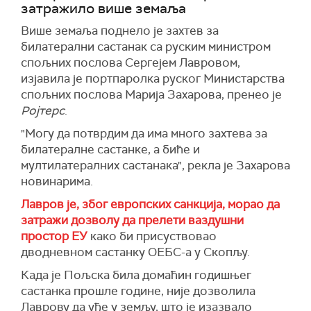
затражило више земаља
Више земаља поднело је захтев за
билатерални састанак са руским министром
спољних послова Сергејем Лавровом,
изјавила је портпаролка руског Министарства
спољних послова Марија Захарова, пренео је
Ројтерс
.
"Могу да потврдим да има много захтева за
билатералне састанке, а биће и
мултилатералних састанака", рекла је Захарова
новинарима.
Лавров је, због европских санкција, морао да
затражи дозволу да прелети ваздушни
простор ЕУ
како би присуствовао
дводневном састанку ОЕБС-а у Скопљу.
Када је Пољска била домаћин годишњег
састанка прошле године, није дозволила
Лаврову да уђе у земљу, што је изазвало