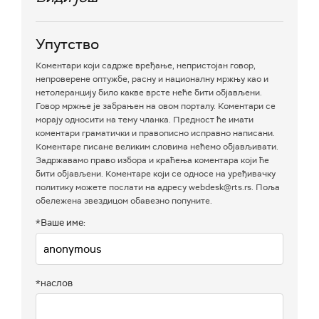
Упутство
Коментари који садрже вређање, непристојан говор,
непроверене оптужбе, расну и националну мржњу као и
нетолеранцију било какве врсте неће бити објављени.
Говор мржње је забрањен на овом порталу. Коментари се
морају односити на тему чланка. Предност ће имати
коментари граматички и правописно исправно написани.
Коментаре писане великим словима нећемо објављивати.
Задржавамо право избора и краћења коментара који ће
бити објављени. Коментаре који се односе на уређивачку
политику можете послати на адресу webdesk@rts.rs. Поља
обележена звездицом обавезно попуните.
*Ваше име:
*наслов