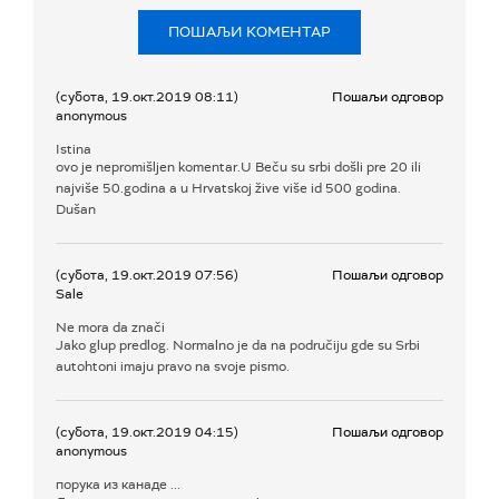
ПОШАЉИ КОМЕНТАР
(субота, 19.окт.2019 08:11)
Пошаљи одговор
anonymous
Istina
ovo je nepromišljen komentar.U Beču su srbi došli pre 20 ili
najviše 50.godina a u Hrvatskoj žive više id 500 godina.
Dušan
(субота, 19.окт.2019 07:56)
Пошаљи одговор
Sale
Ne mora da znači
Jako glup predlog. Normalno je da na područiju gde su Srbi
autohtoni imaju pravo na svoje pismo.
(субота, 19.окт.2019 04:15)
Пошаљи одговор
anonymous
порука из канаде ...