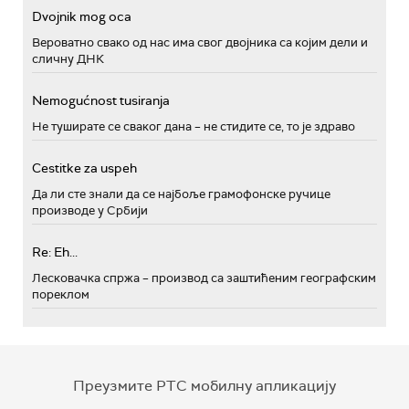
Dvojnik mog oca
Вероватно свако од нас има свог двојника са којим дели и
сличну ДНК
Nemogućnost tusiranja
Не туширате се сваког дана – не стидите се, то је здраво
Cestitke za uspeh
Да ли сте знали да се најбоље грамофонске ручице
производе у Србији
Re: Eh...
Лесковачка спржа – производ са заштићеним географским
пореклом
Преузмите РТС мобилну апликацију