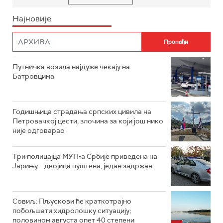
Најновије
Путничка возила најдуже чекају на
Батровцима
Годишњица страдања српских цивила на
Петровачкој цести, злочина за који још нико
није одговарао
Три полицајца МУП-а Србије приведена на
Јарињу – двојица пуштена, један задржан
Совиљ: Пљускови ће краткотрајно
побољшати хидролошку ситуацију;
половином августа опет 40 степени