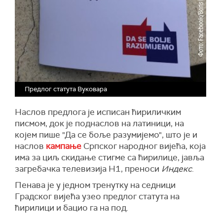
Предлог статута Вуковара
Наслов предлога је исписан ћириличким
писмом, док је поднаслов на латиници, на
којем пише "Да се боље разумијемо", што је и
наслов
кампање
Српског народног вијећа, која
има за циљ скидање стигме са ћирилице, јавља
загребачка телевизија Н1, преноси
Индекс
.
Пенава је у једном тренутку на седници
Градског вијећа узео предлог статута на
ћирилици и бацио га на под.