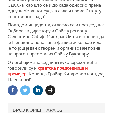
СДСС-а, као што се и до сада односио према
одлуци Уставног суда, а сада и према Статуту
сопственог града".
Поводом инцидента, огласио се и председник
Одбора за дијаспору и Србе у региону
Скупштине Србије Миодраг Линта и оценио да
је Пенавино понашање фашистичко, као и да
је то још један отворен и организован позив
на прогон преосталих Срба у Вуковару.
O догађајима на седници вуковарског већа
говорили су и
хрватска председница и
премијер
, Колинда Грабар Китаровић и Андреј
Пленковић.
БРОЈ КОМЕНТАРА
32