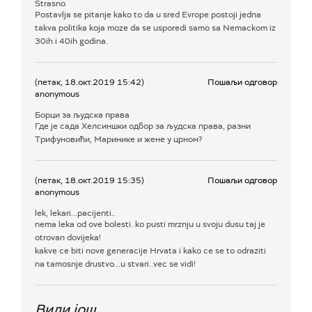
Strasno
Postavlja se pitanje kako to da u sred Evrope postoji jedna
takva politika koja moze da se usporedi samo sa Nemackom iz
30ih i 40ih godina.
(петак, 18.окт.2019 15:42)
Пошаљи одговор
anonymous
Борци за људска права
Где је сада Хелсиншки одбор за људска права, разни
Трифуновићи, Маринике и жене у црном?
(петак, 18.окт.2019 15:35)
Пошаљи одговор
anonymous
lek, lekari...pacijenti..
nema leka od ove bolesti. ko pusti mrznju u svoju dusu taj je
otrovan dovijeka!
kakve ce biti nove generacije Hrvata i kako ce se to odraziti
na tamosnje drustvo...u stvari..vec se vidi!
Види још