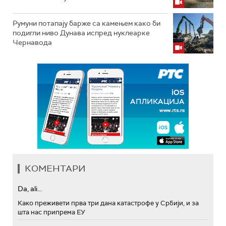
Румуни потапају барже са камењем како би
подигли ниво Дунава испред нуклеарке
Чернавода
КОМЕНТАРИ
Da, ali...
Како преживети прва три дана катастрофе у Србији, и за
шта нас припрема ЕУ