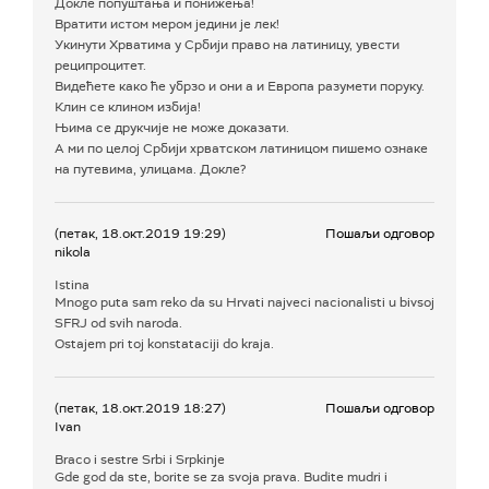
Докле попуштања и понижења!
Вратити истом мером једини је лек!
Укинути Хрватима у Србији право на латиницу, увести
реципроцитет.
Видећете како ће убрзо и они а и Европа разумети поруку.
Клин се клином избија!
Њима се друкчије не може доказати.
А ми по целој Србији хрватском латиницом пишемо ознаке
на путевима, улицама. Докле?
(петак, 18.окт.2019 19:29)
Пошаљи одговор
nikola
Istina
Mnogo puta sam reko da su Hrvati najveci nacionalisti u bivsoj
SFRJ od svih naroda.
Ostajem pri toj konstataciji do kraja.
(петак, 18.окт.2019 18:27)
Пошаљи одговор
Ivan
Braco i sestre Srbi i Srpkinje
Gde god da ste, borite se za svoja prava. Budite mudri i