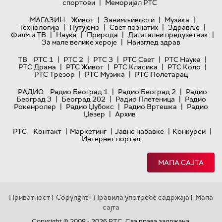
|
спортови
Меморијал РТС
|
|
|
МАГАЗИН
Живот
Занимљивости
Музика
|
|
|
|
Технологијa
Путујемо
Свет познатих
Здравље
|
|
|
|
Филм и ТВ
Наука
Природа
Дигитални предузетник
|
За мале велике хероје
Наизглед здрав
|
|
|
|
|
ТВ
РТС 1
РТС 2
РТС 3
РТС Свет
РТС Наука
|
|
|
|
РТС Драма
РТС Живот
РТС Класика
РТС Коло
|
|
РТС Трезор
РТС Музика
РТС Полетарац
|
|
РАДИО
Радио Београд 1
Радио Београд 2
Радио
|
|
|
Београд 3
Београд 202
Радио Плетеница
Радио
|
|
|
Рокенролер
Радио Џубокс
Радио Вртешка
Радио
|
Џезер
Архив
|
|
|
|
РТС
Контакт
Маркетинг
Јавне набавке
Конкурси
Интернет портал
МАПА САЈТА
Приватност
Copyright
Правила употребе садржаја
Мапа
|
|
|
сајта
Copyright © 2008 - 2026 РТС. Сва права задржана.