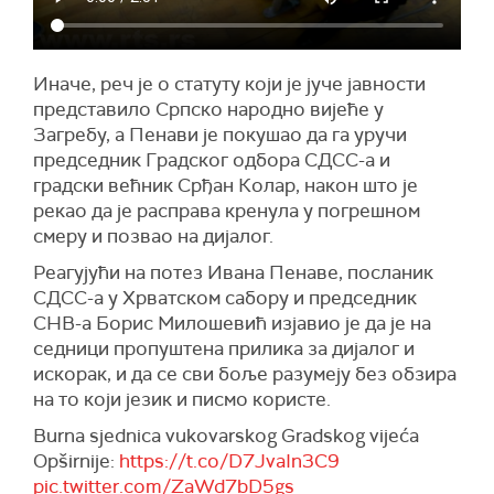
Иначе, реч је о статуту који је јуче јавности
представило Српско народно вијеће у
Загребу, а Пенави је покушао да га уручи
председник Градског одбора СДСС-а и
градски већник Срђан Колар, након што је
рекао да је расправа кренула у погрешном
смеру и позвао на дијалог.
Реагујући на потез Ивана Пенаве, посланик
СДСС-а у Хрватском сабору и председник
СНВ-а Борис Милошевић изјавио је да је на
седници пропуштена прилика за дијалог и
искорак, и да се сви боље разумеју без обзира
на то који језик и писмо користе.
Burna sjednica vukovarskog Gradskog vijeća
Opširnije:
https://t.co/D7JvaIn3C9
pic.twitter.com/ZaWd7bD5gs