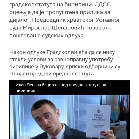
градског статута на ћирилици. СДСС
оцењује да је пропуштена прилика за
дијалог. Председник хрватског Уставног
суда Мирослав Шепаровић позвао на
поштовање судских одлука.
Након одлуке Градског вијећа да се нису
стекли услови за равноправну употребу
ћирилице у Вуковару, српски одборници су
Пенави предали предлог статута.
Иван Пенава бацио на под предлог статута на
ћирилици