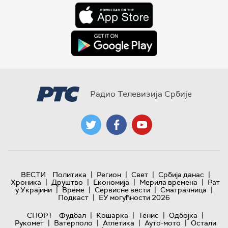
Радио Телевизија Србије
|
|
|
|
ВЕСТИ
Политика
Регион
Свет
Србија данас
|
|
|
|
Хроника
Друштво
Економија
Мерила времена
Рат
|
|
|
|
у Украјини
Време
Сервисне вести
Сматрачница
|
Подкаст
ЕУ могућности 2026
|
|
|
|
СПОРТ
Фудбал
Кошарка
Тенис
Одбојка
|
|
|
|
Рукомет
Ватерполо
Атлетика
Ауто-мото
Остали