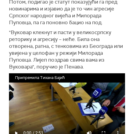
Потом, подигао је статут показујући га пред
новинарима и изјавио да је то чин агресије
Српског народног вијећа и Милорада
Пуповца, па га поновно бацио на под.
"Вуковар клекнут и пасти у великосрпску
реторику и агресију – неће. Била она
отворена, ратна, с тенковима из Београда или
увијена у целофан у режији Милорада
Пуповца. Лијеп поздрав свима вама из
Вуковара", поручио је Пенава.
Припремила Тихана Бајић