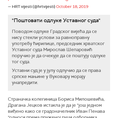
— HRT vijesti (@hrtvijesti)
October 18, 2019
"Поштовати одлуке Уставног суда"
Поводом одлуке Градског вијећа да се
нису стекли услови за равноправну
употребу ћирилице, председник хрватског
Уставног суда Мирослав Шепаровић
поручио је да очекује да се поштују одлуке
тог суда.
Уставни суд је у јулу одлучио да се права
српске мањине у Вуковару морају
унапредити.
Страначка колегиница Бориса Милошевића,
Драгана Јецков истакла је да је "још једном
виђено како се градоначелник Иван Пенава
"односи према пруженој руци одборника