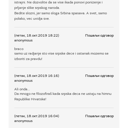
istrajni. Ne dozvolite da se vise ikada ponovi ponizenje i
prljanje slike srpskog naroda.
Bedite slozni, jer samo sloga Srbina spasava. A svet, samo
polako, vec uvidja sve.
(петак, 18.окт.2019 18:22)
Пошаљи одговор
anonymous
braco
samo uz radjanje sto vise srpske dece i ostanak mozemo se
izboriti za pravdu!
(петак, 18.окт.2019 16:16)
Пошаљи одговор
anonymous
Ali onda...
Da mnogo ne filozofiraš kada srpska deca ne ustaju na himnu
Republike Hrvatske!
(петак, 18.окт.2019 16:04)
Пошаљи одговор
anonymous