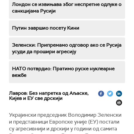
Лондон се извињава због неспретне одлуке о
санкцијама Русији
Путин завршио посету Кини
Зеленски: Припремамо одговор ако се Русија
усуди да прошири агресију
НАТО потврдио: Пратимо руске нуклеарне
вежбе
Лавров: Без напретка од Аљаске,
Кијев и ЕУ све дрскији
Украјински председник Володимир Зеленски
и представници Европске уније (ЕУ) постали
су агресивнији и дрскији у години од самита