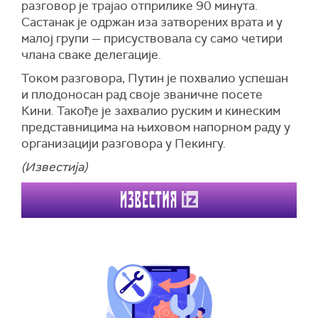
разговор је трајао отприлике 90 минута.
Министарство финансија Велике Британије
Састанак је одржан иза затворених врата
и у
објавило је неограничену дозволу за увоз
малој групи — присуствовала су само четири
дизела и авионског горива од руске нафте
члана сваке делегације.
произведене у трећим земљама. Уредба је
такође дозволила пружање одређених услуга
Током разговора, Путин је похвалио успешан
и трансакција у овом оквиру, уз обавезну
и плодоносан рад
своје званичне посете
документацију
Кини. Такође је захвалио руским и кинеским
представницима на њиховом напорном раду у
(Bloomberg, Европска правда)
организацији разговора у Пекингу.
(Известија)