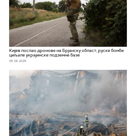
Кијев послао дронове на Брјанску област; руске бомбе
циљале украјинске подземне базе
06. 08. 2026.