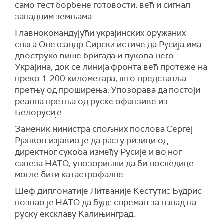
само тест борбене готовости, већ и сигнал
западним земљама.
Главнокомандујући украјинских оружаних
снага Олександр Сирски истиче да Русија има
двоструко више бригада и пукова него
Украјина, док се линија фронта већ протеже на
преко 1.200 километара, што представља
претњу од проширења. Упозорава да постоји
реална претња од руске офанзиве из
Белорусије.
Заменик министра спољних послова Сергеј
Рјапков изјавио је да расту ризици од
директног сукоба између Русије и војног
савеза НАТО, упозоривши да би последице
могле бити катастрофалне.
Шеф дипломатије Литваније Кестутис Будрис
позвао је НАТО да буде спреман за напад на
руску ексклаву Калињинград.