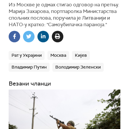
Из Москве је одмах стигао одговор на претњу.
Марија Захарова, портпаролка Министарства
спољних послова, поручила је Литванији и
НАТО-у кратко: "Самоубилачка параноја."
Рат у Украјини
Москва
Кијев
Владимир Путин
Володимир Зеленски
Везани чланци