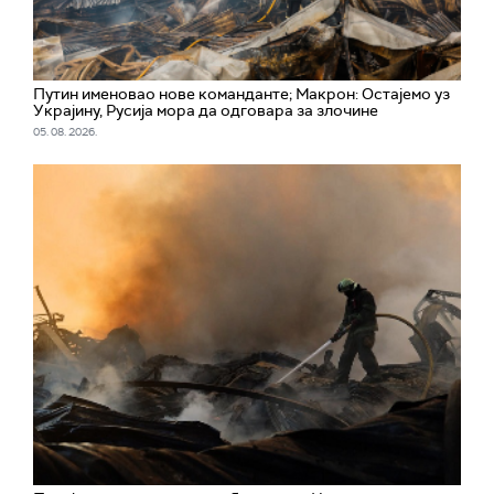
Путин именовао нове команданте; Макрон: Остајемо уз
Украјину, Русија мора да одговара за злочине
05. 08. 2026.