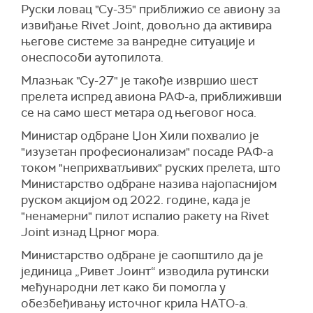
Руски ловац "Су-35" приближио се авиону за
између Украјине и Мађарске.
извиђање Rivet Joint, довољно да активира
"Послали смо поруку украјинској страни, а
његове системе за ванредне ситуације и
такође смо известили да су почеле
онеспособи аутопилота.
консултације на техничком нивоу у вези са
Млазњак "Су-27" је такође извршио шест
језичким, културним и другим правима
прелета испред авиона РАФ-а, приближивши
мађарске мањине која живи у Закарпатју, како
се на само шест метара од његовог носа.
би добили оно на шта имају право све мањине
у Европској унији", рекао је Мађар.
Министар одбране Џон Хили похвалио је
"изузетан професионализам" посаде РАФ-а
(Европска правда)
током "неприхватљивих" руских прелета, што
Министарство одбране назива најопаснијом
руском акцијом од 2022. године, када је
"ненамерни" пилот испалио ракету на Rivet
Joint изнад Црног мора.
Министарство одбране је саопштило да је
јединица „Ривет Јоинт“ изводила рутински
међународни лет како би помогла у
обезбеђивању источног крила НАТО-а.