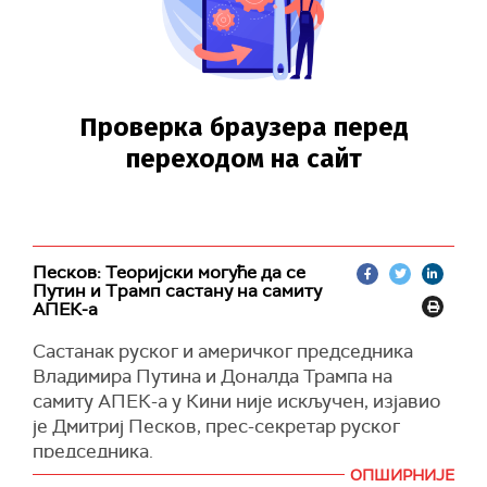
Песков: Теоријски могуће да се
Путин и Трамп састану на самиту
АПЕК-а
Састанак руског и америчког председника
Владимира Путина и Доналда Трампа на
самиту АПЕК-а у Кини није искључен, изјавио
је Дмитриј Песков, прес-секретар руског
председника.
ОПШИРНИЈЕ