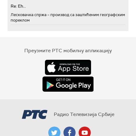
Re: Eh...
Лесковачка спржа – производ са заштићеним географским
пореклом
Преузмите РТС мобилну апликацију
Радио Телевизија Србије