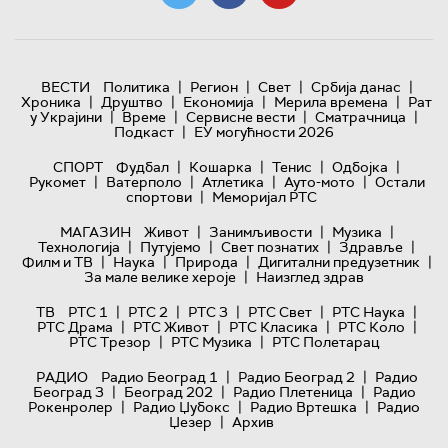
|
|
|
|
ВЕСТИ
Политика
Регион
Свет
Србија данас
|
|
|
|
Хроника
Друштво
Економија
Мерила времена
Рат
|
|
|
|
у Украјини
Време
Сервисне вести
Сматрачница
|
Подкаст
ЕУ могућности 2026
|
|
|
|
СПОРТ
Фудбал
Кошарка
Тенис
Одбојка
|
|
|
|
Рукомет
Ватерполо
Атлетика
Ауто-мото
Остали
|
спортови
Меморијал РТС
|
|
|
МАГАЗИН
Живот
Занимљивости
Музика
|
|
|
|
Технологијa
Путујемо
Свет познатих
Здравље
|
|
|
|
Филм и ТВ
Наука
Природа
Дигитални предузетник
|
За мале велике хероје
Наизглед здрав
|
|
|
|
|
ТВ
РТС 1
РТС 2
РТС 3
РТС Свет
РТС Наука
|
|
|
|
РТС Драма
РТС Живот
РТС Класика
РТС Коло
|
|
РТС Трезор
РТС Музика
РТС Полетарац
|
|
РАДИО
Радио Београд 1
Радио Београд 2
Радио
|
|
|
Београд 3
Београд 202
Радио Плетеница
Радио
|
|
|
Рокенролер
Радио Џубокс
Радио Вртешка
Радио
|
Џезер
Архив