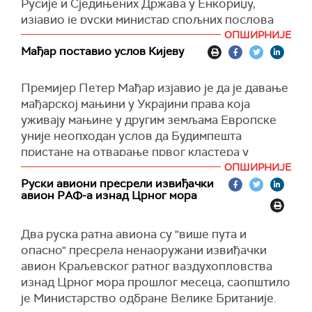
Русије и Сједињених Држава у Енкориџу,
изјавио је руски министар спољних послова
Сергеј Лавров у интервјуу за Шангајску
ОПШИРНИЈЕ
медијску групу.
Мађар поставио услов Кијеву
"Ускоро ће бити година дана од самита на
Премијер Петер Мађар изјавио је да је давање
Аљасци. Није било никаквог напретка, чак ни у
мађарској мањини у Украјини права која
понашању Зеленског и Европљана, никаквог
уживају мањине у другим земљама Европске
помака. Напротив, они постају све агресивнији
уније неопходан услов да Будимпешта
и дрскији. И, наравно, ми ћемо то узети у
пристане на отварање првог кластера у
обзир", упозорио је министар.
претприступним преговорима ЕУ са Кијевом.
ОПШИРНИЈЕ
Лавров је додао да Русија остаје отворена за
Руски авиони пресрели извиђачки
Мађар је то рекао током посете Пољској на
процес преговора.
авион РАФ-а изнад Црног мора
заједничкој конференцији за новинаре са
"Иако је питање у Енкориџу сматрано
пољским премијером Доналдом Туском,
затвореним, канали комуникације са
Два руска ратна авиона су "више пута и
преноси
Европска правда.
америчким представницима настављају да
опасно" пресрела ненаоружани извиђачки
Напоменуо је да је пољском премијеру
функционишу", навео је Лавров.
авион Краљевског ратног ваздухопловства
покренуо питање положаја мађарске мањине у
изнад Црног мора прошлог месеца, саопштило
(Известија)
Украјини, као и да је формирање владе "Тиси"
је Министарство одбране Велике Британије.
прилика за отварање нове етапе у односима