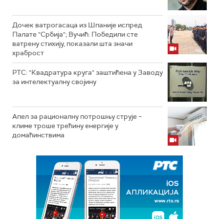
Дочек ватрогасаца из Шпаније испред
Палате "Србија"; Вучић: Победили сте
ватрену стихију, показали шта значи
храброст
РТС: "Квадратура круга" заштићена у Заводу
за интелектуалну својину
Апел за рационалну потрошњу струје –
климе троше трећину енергије у
домаћинствима