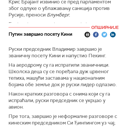
Крис Брајант извинио се пред парламентом
Дмитријев на мрежи
Икс.
због одлуке о ублажавању санкција против
Он је реаговао на објаву да су се британске
Русије, преноси
Блумберг.
власти извиниле због дозвољавања куповине
Брајант је рекао да је потез, који је уследио
руских нафтних деривата преко трећих
ОПШИРНИЈЕ
након сличне одлуке администрације
земаља, назвавши то пропустом и несрећном
Путин завршио посету Кини
америчког председника Доналда Трампа,
одлуком.
направљен "неспретно" и да ће лиценца бити
(Известија)
Руски председник Владимир
завршио је
суспендована у блиској будућности.
званичну посету Кини и напустио Пекинг.
"Понашали смо се неспретно, и то је потпуно
На аеродрому су га испратили званичници.
моја кривица, и извињавам се: на крају смо
Школска деца су се поређала дуж црвеног
оставили погрешан утисак о томе шта смо
тепиха, машући заставама у националним
покушавали да урадимо", рекао је министар.
бојама обе земље док је руски лидер одлазио.
Раније данас, Брајант је покушао да оправда
Након кратких разговора с онима који су га
одлуку, рекавши да су лиценце "привремене и
испраћали, руски председник се укрцао у
циљане". Рекао је да ће их Велика Британија
авион.
преиспитати "редовно и више пута". Министар
је одлуку приписао ситуацији на Блиском
Пре тога, завршио је неформалне разговоре
с
истоку.
кинеским председником Си Ђинпингом уз чај;