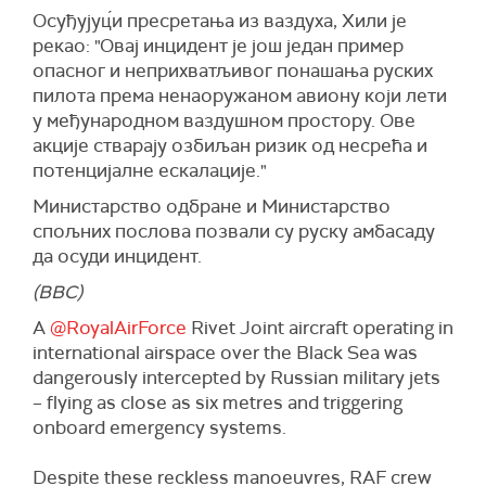
Осуђујуц́и пресретања из ваздуха, Хили је
рекао: "Овај инцидент је још један пример
опасног и неприхватљивог понашања руских
пилота према ненаоружаном авиону који лети
у међународном ваздушном простору. Ове
акције стварају озбиљан ризик од несрећа и
потенцијалне ескалације."
Министарство одбране и Министарство
спољних послова позвали су руску амбасаду
да осуди инцидент.
(BBC)
A
@RoyalAirForce
Rivet Joint aircraft operating in
international airspace over the Black Sea was
dangerously intercepted by Russian military jets
– flying as close as six metres and triggering
onboard emergency systems.
Despite these reckless manoeuvres, RAF crew