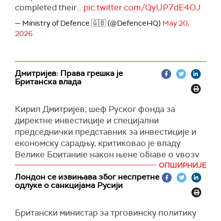
completed their…
pic.twitter.com/QyUP7dE4OJ
— Ministry of Defence 🇬🇧 (@DefenceHQ)
May 20,
2026
Дмитријев: Права грешка је
Британска влада
Кирил Дмитријев, шеф Руског фонда за
директне инвестиције и специјални
председнички представник за инвестиције и
економску сарадњу, критиковао је владу
Велике Британије након њене објаве о увозу
руских нафтних деривата преко трећих
ОПШИРНИЈЕ
земаља.
Лондон се извињава због неспретне
одлуке о санкцијама Русији
"Морао сам да потражим реч 'грешка' у
речнику. Испоставило се да је права грешка
Британски министар за трговинску политику
била сама британска влада", написао је