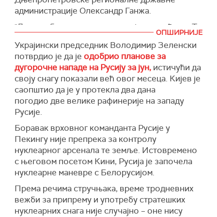
спољних послова Александар Панкин рекао је
региону бити уништене.
администрације Олександр Ганжа.
да посете специјалног изасланика
(Танјуг)
"Две особе су погинуле, шест је повређено. То
председника САД Стива Виткофа и Џареда
ОПШИРНИЈЕ
су последице руског ноћног напада на
Кушнера Москви доприносе решењу у
Украјински председник Володимир Зеленски
Дњепар. Петоро повређених је
Украјини и да су искрене и корисне.
потврдио је да је
одобрио планове за
хоспитализовано. Лекари оцењују стање троје
"Њихове посете свакако помажу, јер су то
дугорочне нападе на Русију за јун,
истичући да
од њих као тешко", написао је Ганжа на
веома дуги разговори и, очигледно, искрени.
своју снагу показали већ овог месеца. Кијев је
Телеграму
, преноси
Укринформ
.
Оне нам омогућавају да ситуацију разложимо
саопштио да је у протекла два дана
(Укринформ)
на њене саставне делове, да разумемо где,
погодио две велике рафинерије на западу
шта и како се може постићи напредак", рекао
Русије.
је Панкин, пренела је
РИА
Новости.
Боравак врховног команданта Русије у
(Танјуг)
Пекингу није препрека за контролу
нуклеарног арсенала те земље. Истовремено
с његовом посетом Кини, Русија је започела
нуклеарне маневре с Белорусијом.
Према речима стручњака, време тродневних
вежби за припрему и употребу стратешких
нуклеарних снага није случајно –
оне нису