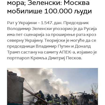
мора; Зеленски: Москва
мобилише 100.000 људи
Рат у Украјини – 1.547. дан. Председник
Володимир Зеленски упозорио је да Русија
има пет сценарија за проширење рата кроз
северну Украјину. Теоријски је могуће да се
председници Владимир Путин и Доналд
Трамп састану на самиту АПЕК-а, изјавио је
портпарол Кремља Дмитриј Песков.