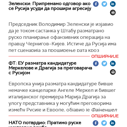
"Теоретски, да. Теоретски, тамо су могући
Зеленски: Припремамо одговор ако
састанци са свим учесницима овог самита.
се Русија усуди да прошири агресију
Зато су ови самити и служе“, рекао је
портпарол за
Известију,
одговарајући на
Председник Володимир Зеленски је изјавио
питање да ли би се теоретски могао одржати
да је током састанка у Штабу разматрано
састанак између Путина и Трампа на самиту у
руско планирање офанзивних операција на
Кини.
правцу Чернигов–Кијев. Истиче да Русија има
Распоред састанака председника Путина на
пет сценарија за проширење рата кроз
самиту АПЕК-а у Кини биће састављен
северну Украјину.
ОПШИРНИЈЕ
накнадно, додао је Песков.
ФТ: ЕУ разматра кандидатуре
"Детаљно смо анализирали расположиве
Меркелове и Драгија за преговарача
Самит АПЕК-а одржаће се у Шенжену, у Кини,
податке из наших обавештајних служби о
с Русијом
18. и 19. новембра.
руском планирању офанзивних операција на
Европска унија разматра кандидатуре бивше
правцу Чернигов–Кијев. Припремамо
(Известија)
немачке канцеларке Ангеле Меркел и бившег
одговоре за сваку могућу опцију
италијанског премијера Марија Драгија за
непријатељских дејстава ако се Руси заиста
улогу представника у могућим преговорима
усуде да прошире своју агресију. Наше снаге
између Русије и Европе, објавио је
Фајненшел
на том правцу ће бити повећане“, рекао је
тајмс
.
ОПШИРНИЈЕ
Зеленски.
НАТО потврдио: Пратимо руске
"Владе ЕУ разговарају о томе да ли би бивши