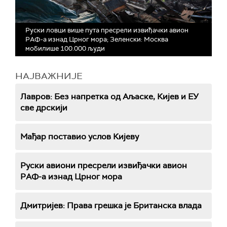
Руски ловци више пута пресрели извиђачки авион
РАФ-а изнад Црног мора; Зеленски: Москва
мобилише 100.000 људи
НАЈВАЖНИЈЕ
Лавров: Без напретка од Аљаске, Кијев и ЕУ
све дрскији
Мађар поставио услов Кијеву
Руски авиони пресрели извиђачки авион
РАФ-а изнад Црног мора
Дмитријев: Права грешка је Британска влада