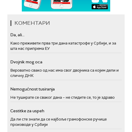
КОМЕНТАРИ
Da, ali...
Како преживети прва три дана катастрофе у Србији, и за
шта нас припрема ЕУ
Dvojnik mog oca
Вероватно свако од нас има свог двојника са којим дели и
сличну ДНК
Nemogućnost tusiranja
Не туширате се сваког дана – не стидите се, то је здраво
Cestitke za uspeh
Да ли сте знали да се најбоље грамофонске ручице
производе у Србији