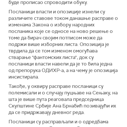
буде прописао спроводити обуку.
мањине, односно конкретном националном
електронске идентификације бирача,
мањином, тако што би се прописало да се
регулисања нових правила за гласање ван
Посланици власти и опозиције изнели су
изборној листи тзв. "мањински статус" може
бирачког места, односно видео-надзор на
различите ставове током данашње расправе о
утврдити само ако њен назив садржи или
свим бирачким местима.
изменама Закона о избору народних
назив "мањинске" политичке странке (пун и/
посланика које се односе на ново решење о
Ови закони не нуде никакву заштиту од
или скраћени) или одредницу националне
томе да бирач својим потписом може да
злоупотребе већ контаминираног и рањивог
мањине.
подржи више изборних листа. Опозиција је
изборног процеса, који ће њиховим усвајањем
тврдила да се том изменом омогућава
додатно изгубити на поверењу, сматра
стварање "фантомских листа", док су
Шкријељ.
посланици власти навели да је то била једна
Председница Скупштине Србије Ана Брнабић
од препорука ОДИХР-а, а на чему је опозиција
захвалила је посланику Новог лица Србије
инсистирала.
Милошу Парандиловићу на предлогу
Такође, у оквиру расправе посланици су
амандмана који је поднео, а власт прихватила,
полемисали и о случају пуцњаве на Сењаку, на
али је претходно прекинула његово излагање
шта је више пута реаговала председница
јер је нагласио да је случај Бањска "финално
Скупштине Србије Ана Брнабић позивајући их
затирање Србије на Косову", тврдећи да је то
да се придржавају дневног реда.
био "лични договор Александра Вучића и
Аљбина Куртија".
Посланици су расправљали и о одредбама