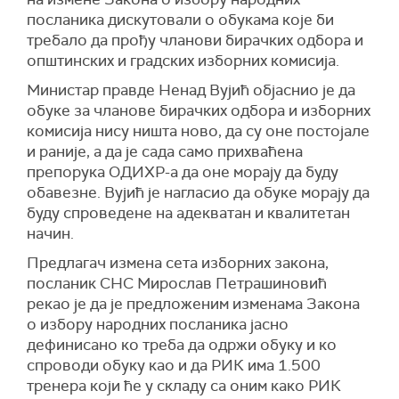
подносилац отклони недостатак који је основ
блокадери које сте до јуче пљували", рекао је
Србију после тог оружаног инцидента.
посланика дискутовали о обукама које би
за одбијање изборне листе.
Мирковић.
Ана Брнабић га је поново прекинула и
требало да прођу чланови бирачких одбора и
На тај начин, како је наведено, жели се
Посланик Социјалистичке партије Србије
објаснила да неће дозволити ту сатисфакцију
општинских и градских изборних комисија.
нормирати да све евентуалне мањкавости
Угљеша Марковић рекао је да Дачић није био
косовском премијеру Аљбину Куртију, твдрећи
Министар правде Ненад Вујић објаснио је да
изборне листе, осим оних које су основ за
ни планиран ни позван да учествује на овој
да Парандиловић говори исто што би и он.
обуке за чланове бирачких одбора и изборних
одбацивање изборне листе из члана 76.
седници, додајући да се намерно обмањује
комисија нису ништа ново, да су оне постојале
Закона о избору народних посланика,
јавност.
и раније, а да је сада само прихваћена
представљају разлог да Републичка изборна
Марковић је рекао да Дачић обавља своје
препорука ОДИХР-а да оне морају да буду
комисија донесе закључак којим ће се
редовне активности.
обавезне. Вујић је нагласио да обуке морају да
подносиоцу изборне листе пружити
буду спроведене на адекватан и квалитетан
могућност да отклони недостатке који су
Током расправе о аманданима, посланици
начин.
сметња за проглашење изборне листе.
Странке демократске акције Санџака Ахмедин
Шкријељ и посланик Ми – снага народа
Предлагач измена сета изборних закона,
Циљ Закона, у складу са препоруком 20.
Борислав Антонијевић позвали су посланике
посланик СНС Мирослав Петрашиновић
ОДИХР-а, јесте побољшање одредбе Закона о
да не гласају за предложени сет изборних
рекао је да је предложеним изменама Закона
избору народних посланика које се односе на
закона, указујући да закони не нуде никакву
о избору народних посланика јасно
утврђивање положаја изборне листе
заштиту од злоупотреба у изборним
дефинисано ко треба да одржи обуку и ко
националне мањине. С тим у вези уводи се
процесима.
спроводи обуку као и да РИК има 1.500
обавеза да назив изборне листе јасно укаже
тренера који ће у складу са оним како РИК
на везу са политичком странком националне
Њих двојица су се заложили за увођење