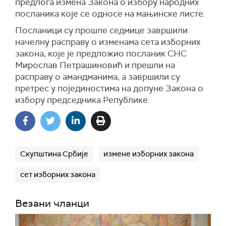
предлога измена Закона о избору народних
посланика које се односе на мањинске листе.
Посланици су прошле седмице завршили
начелну расправу о изменама сета изборних
закона, које је предложио посланик СНС
Мирослав Петрашиновић и прешли на
расправу о амандманима, а завршили су
претрес у појединостима на допуне Закона о
избору председника Републике.
Скупштина Србије
измене изборних закона
сет изборних закона
Везани чланци