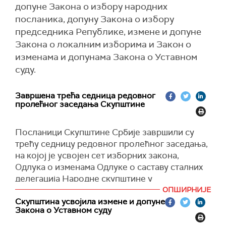
допуне Закона о избору народних
посланика, допуну Закона о избору
председника Републике, измене и допуне
Закона о локалним изборима и Закон о
изменама и допунама Закона о Уставном
суду.
Завршена трећа седница редовног
пролећног заседања Скупштине
Посланици Скупштине Србије завршили су
трећу седницу редовног пролећног заседања,
на којој је усвојен сет изборних закона,
Одлука о изменама Одлуке о саставу сталних
делегација Народне скупштине у
међународним парламентарним институцијама
ОПШИРНИЈЕ
и Одлука о измени Одлуке о избору чланова и
Скупштина усвојила измене и допуне
Закона о Уставном суду
заменика чланова одбора Народне скупштине
Републике Србије.