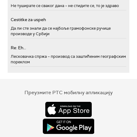
Не туширате се сваког дана – не стидите се, то је здраво
Cestitke za uspeh
Да ли сте знали да се најбоље грамофонске ручице
производе у Србији
Re: Eh...
Лесковачка спржа – производ са заштићеним географским
пореклом
Преузмите РТС мобилну апликацију