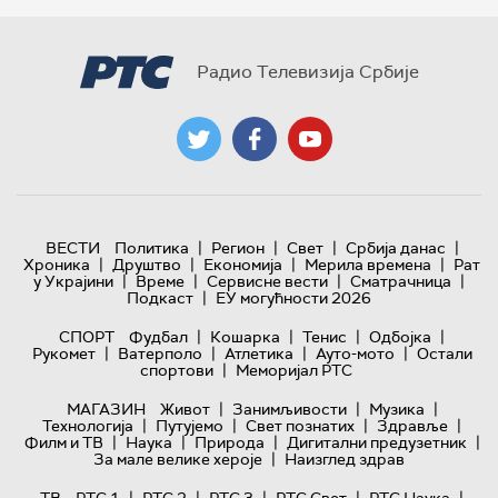
Радио Телевизија Србије
|
|
|
|
ВЕСТИ
Политика
Регион
Свет
Србија данас
|
|
|
|
Хроника
Друштво
Економија
Мерила времена
Рат
|
|
|
|
у Украјини
Време
Сервисне вести
Сматрачница
|
Подкаст
ЕУ могућности 2026
|
|
|
|
СПОРТ
Фудбал
Кошарка
Тенис
Одбојка
|
|
|
|
Рукомет
Ватерполо
Атлетика
Ауто-мото
Остали
|
спортови
Меморијал РТС
|
|
|
МАГАЗИН
Живот
Занимљивости
Музика
|
|
|
|
Технологијa
Путујемо
Свет познатих
Здравље
|
|
|
|
Филм и ТВ
Наука
Природа
Дигитални предузетник
|
За мале велике хероје
Наизглед здрав