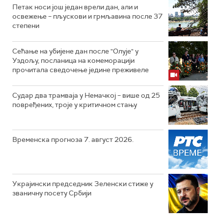
Петак носи још један врели дан, али и
освежење – пљускови и грмљавина после 37
степени
Сећање на убијене дан после "Олује" у
Уздољу, посланица на комеморацији
прочитала сведочење једине преживеле
Судар два трамваја у Немачкој – више од 25
повређених, троје у критичном стању
Временска прогноза 7. август 2026.
Украјински председник Зеленски стиже у
званичну посету Србији