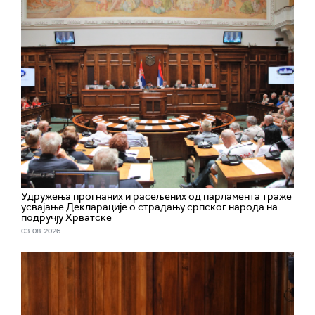
Удружења прогнаних и расељених од парламента траже
усвајање Декларације о страдању српског народа на
подручју Хрватске
03. 08. 2026.