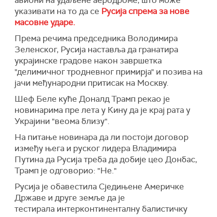
авиони на удаљене аеродроме, што може
Према његовим речима, санкције уведене
између Русије и Украјине", рекао је амерички
указивати на то да се
Русија спрема за нове
Русији у том периоду и даље су на снази, а
лидер коментаришући могућности посете
масовне ударе.
нова администрација у Вашингтону је, како је
Русији до краја ове године.
додао, покренула и додатне мере усмерене на
Према речима председника Володимира
руску економију.
Он је напоменуо да је "већ решио осам
Зеленског, Русија наставља да гранатира
сукоба".
украјинске градове након завршетка
(Reuters)
"делимичног тродневног примирја" и позива на
"Мислим да је крај сукоба у Украјини веома
јачи међународни притисак на Москву.
близу", рекао је амерички лидер.
Шеф Беле куће Доналд Трамп рекао је
Трамп је такође негирао да је постигао
новинарима пре лета у Кину да је крај рата у
договор са руским председником Владимиром
Украјини "веома близу".
Путином да Донбас треба да буде у
потпуности део Русије.
На питање новинара да ли постоји договор
између њега и руског лидера Владимира
Повлачење трупа из Донбаса један је од
Путина да Русија треба да добије цео Донбас,
најважнијих услова Москве за смислено
Трамп је одговорио: "Не."
мировно решење са Кијевом, пише
Тас
.
Русија је обавестила Сједињене Америчке
Крајем априла, портпарол руског председника
Државе и друге земље да је
Дмитриј Песков изјавио је да Москва сматра
тестирала интерконтиненталну балистичку
да је "територијални интегритет региона