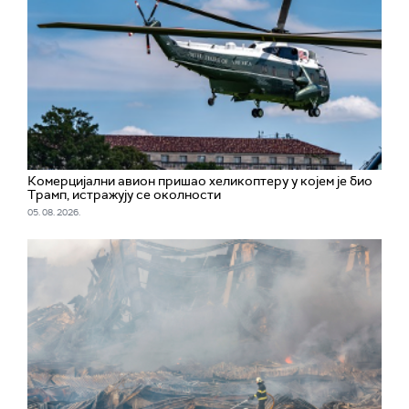
Комерцијални авион пришао хеликоптеру у којем је био
Трамп, истражују се околности
05. 08. 2026.