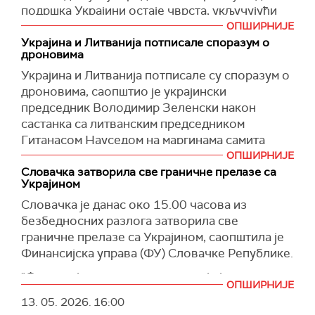
подршка Украјини остаје чврста, укључујући
војну помоћ у актуелној фази и безбедносне
ОПШИРНИЈЕ
гаранције у будућности, истичући
Украјина и Литванија потписале споразум о
дроновима
истовремено значај трансатлантских односа
за безбедност Европе и функционисање
Украјина и Литванија потписале су споразум о
НАТО-а.
дроновима, саопштио је украјински
председник Володимир Зеленски након
Разговори су, како је навео, обухватили и
састанка са литванским председником
ситуацију у Молдавији, за коју је оценио да се
Гитанасом Науседом на маргинама самита
налази у условима "хибридног рата" са
Букурештанске деветорке (Б9) у главном
ОПШИРНИЈЕ
Русијом, уз поруку да је подршка тој земљи
граду Румуније.
Словачка затворила све граничне прелазе са
важна за регионалну безбедност.
Украјином
"Украјински војни сручни тим ће радити у
Он је, како преноси Ађерпрес, додао да
Словачка је данас око 15.00 часова из
Литванији на развоју неопходних
постоји забринутост грађана Румуније због
безбедносних разлога затворила све
безбедносних капацитета како би се
прелета дронова преко границе, наводећи да
граничне прелазе са Украјином, саопштила је
супроставили модерним претњама и ојачали
у оквиру НАТО-а постоји пројекат "Источни
Финансијска управа (ФУ) Словачке Републике.
безбедност наших земаља и целог региона.
стражар" који је усмерен на заштиту
Изазови са којима се суочавамо су заједнички
"Финансијска управа препоручује јавности да
становништва.
ОПШИРНИЈЕ
и морамо их заједно превазићи", рекао је
прати актуелне информације и поштује
13. 05. 2026.
16:00
Председник Румуније оценио је да су
Зеленски, преноси
упутства Финансијске управе и Полицијских
Ројтерс
.