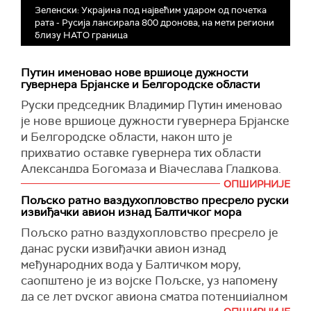
Зеленски: Украјина под највећим ударом од почетка
рата - Русија лансирала 800 дронова, на мети региони
близу НАТО граница
Путин именовао нове вршиоце дужности
гувернера Брјанске и Белгородске области
Руски председник Владимир Путин именовао
је нове вршиоце дужности гувернера Брјанске
и Белгородске области, након што је
прихватио оставке гувернера тих области
Александра Богомаза и Вјачеслава Гладкова.
ОПШИРНИЈЕ
За вршиоце дужности шефова Брјанске и
Пољско ратно ваздухопловство пресрело руски
Белгородске области именовани су Јегор
извиђачки авион изнад Балтичког мора
Коваљчук и Александар Шувајев, преносе
Пољско ратно ваздухопловство пресрело је
РИА Новости
.
данас руски извиђачки авион изнад
Избори за гувернере биће одржани 20.
међународних вода у Балтичком мору,
септембра.
саопштено је из војске Пољске, уз напомену
да се лет руског авиона сматра потенцијалном
(
Танјуг
)