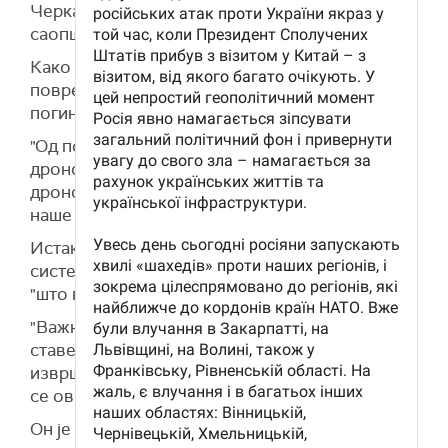
Черкаска, Харковска и Херсонска област",
саопштио је Зеленски.
Како наводи, до сада је више десетина људи
повређено, укључујући и децу, а у нападима је
погинуло шест особа.
"Од поноћи је лансирано најмање 800 руских
дронова, а напад је у току са додатним
дроновима који улазе у ваздушни простор
наше земље", рекао је Зеленски.
Истакао је да је циљ Русије да преоптерети
системе противваздушне одбране и нанесе
"што више туга и бола" украјинском народу.
"Важно је да се праве намере Русије јасно
ставе до знања лидерима и земљама. Важно је
извршити притисак на руског агресора како би
се овај терор окончао", поручио је Зеленски.
Он је истакао да све службе тренутно раде на