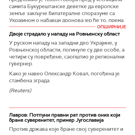
Лавовској, Тернопољској, Ивано-Франковској
самита Букурештанске деветке да европске
(
Танјуг
)
и Виничкој области, док су украјински
земље закључе билатералне споразуме са
званичници навели да је у ваздушном
Украјином о набавци дронова јер ће то, према
простору Виничке области регистровано око
његовим речима, значајно ојачати безбедност
ОПШИРНИЈЕ
80 беспилотних летелица.
континента.
Двоје страдало у нападу на Рoвњенску област
У руском нападу на западни део Украјине, у
Експлозије су одјекнуле и у Кијеву и Одеси,
"Верујем да су нам свима потребни
Рoвњенској области, погинуле су две особе, а
где су остаци оборених дронова изазвали
билатерални споразуми о дроновима који ће
четири су повређене, саопштио је регионални
пожаре и оштетили стамбене објекте,
помоћи у интеграцији сваког дела националне
гувернер.
саопштиле су локалне власти.
одбране како бисмо могли да одговоримо на
модерне претње, користећи европске
Како је навео Олександр Ковал, погођена је
Украјински званичници оценили су да је реч о
производне капацитете и украјинску
стамбена зграда.
једном од највећих руских ваздушних напада
стручност која је доказана у стварној одбрани
од почетка рата, док је војска упозорила да би
(Reuters)
током правог рата", рекао је Зеленски.
напади могли да се наставе и током дана.
Подсетио је да је Европској унији већ
(
Унијан
)
предложио споразум о дроновима, али, према
Лавров: Потпуни правни рат против оних који
његовом мишљењу, овај систем би требало
бране суверенитет, пример Југославија
развијати и на нивоу европских институција и
Против држава које бране свој суверенитет и
на нивоу земаља.