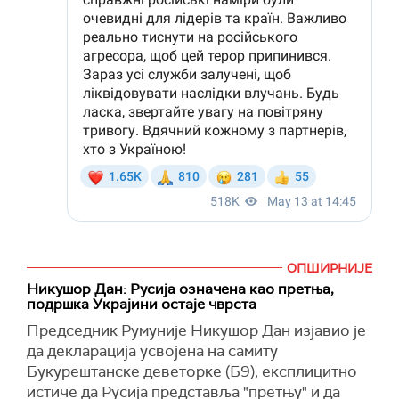
ОПШИРНИЈЕ
Никушор Дан: Русија означена као претња,
подршка Украјини остаје чврста
Председник Румуније Никушор Дан изјавио је
да декларација усвојена на самиту
Букурештанске деветорке (Б9), експлицитно
истиче да Русија представља "претњу" и да