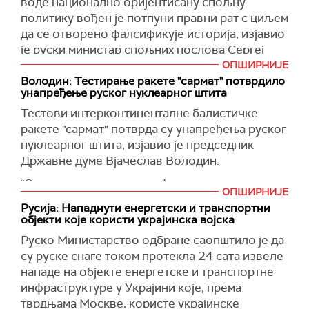
воде национално оријентисану спољну
(
Укринформ
)
политику вођен је потпуни правни рат с циљем
да се отворено фалсификује историја, изјавио
је руски министар спољних послова Сергеј
Лавров, а као пример је навео бомбардовање
ОПШИРНИЈЕ
Југославије.
Володин: Тестирање ракете "сармат" потврдило
унапређење руског нуклеарног штита
Он је то рекао обраћајући се учесницима
Тестови интерконтиненталне балистичке
Другог међународног правног форума
ракете "сармат" потврда су унапређења руског
Заједнице независних држава (ЗНД), преноси
нуклеарног штита, изјавио је председник
Тас
.
Државне думе Вјачеслав Володин.
"Против држава које бране свој суверенитет и
"Ова ракета нема равне. Јучерашњи тестови су
воде национално оријентисану домаћу и
ОПШИРНИЈЕ
показали да се наш нуклеарни штит
спољну политику, вођен је потпуни правни рат
Русија: Нападнути енергетски и транспортни
унапређује", објавио је Володин на веб-сајту
објекти које користи украјинска војска
с циљем да се отворено фалсификује историја.
Државне думе, преноси
Тас
.
Довољно је сетити се бомбардовања
Руско Министарство одбране саопштило је да
Југославије и агресије на Ирак и Либију",
Сергеј Каракајев, командант Стратешких
су руске снаге током протекла 24 сата извеле
рекао је Лавров.
ракетних снага, 12. маја је обавестио руског
нападе на објекте енергетске и транспортне
председника Владимира Путина о успешном
инфраструктуре у Украјини које, према
Према речима шефа руске дипломатије, током
лансирању ракете "сармат".
тврдњама Москве, користе украјинске
35 година постојања ЗНД, формиран је