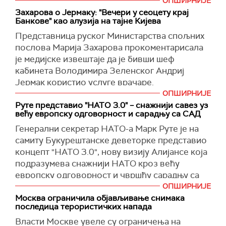
претњом и провокацијом.
ОПШИРНИЈЕ
Захарова о Јермаку: "Вечери у сеоцету крај
"Авион је летео у међународном ваздушном
Банкове" као алузија на тајне Кијева
простору без поднетог плана лета и са
Представница руског Министарства спољних
искљученим транспондерима. Није било
послова Марија Захарова прокоментарисала
кршења пољског ваздушног простора", наводи
је медијске извештаје да је бивши шеф
се у саопштењу војске.
кабинета Володимира Зеленског Андриј
Министар одбране Пољске Владислав
Јермак користио услуге врачаре.
Косинијак-Камиш рекао је да летови војних
ОПШИРНИЈЕ
Захарова је на свом
Телеграму
подсетила да
авиона без укључених трансподера могу
Руте представио "НАТО 3.0" – снажнији савез уз
је Јермак користио врачару из Кијева да баци
већу европску одговорност и сарадњу са САД
представљати претњу другим авионима и да ће
чини на руководиоце антикорупцијских
пољски војни пилоти увек реаговати.
Генерални секретар НАТО-а Марк Руте је на
агенција, као и за доношење кадровских
самиту Букурештанске деветорке представио
"Ово је још једна агресивна акција Руске
одлука.
концепт "НАТО 3.0", нову визију Алијансе која
Федерације и тест наших система
"Вечери у сеоцету крај Банкове (улице у
подразумева снажнији НАТО кроз већу
противваздушне одбране", поручио је
Кијеву у којој је кабинет председника
европску одговорност и чвршћу сарадњу са
министар.
Украјине)", написала ја Захарова, алудирајући
Сједињеним Америчким Државама, како у
ОПШИРНИЈЕ
(
Reuters
)
на Гогољеве "Вечери у сеоцету крај Дикањке".
нуклеарном, тако и у конвенционалном
Москва ограничила објављивање снимака
последица терористичких напада
смислу.
Гогољеве приче, на које се Захарова позвала,
Власти Москве увеле су ограничења на
пуне су натприродних сила, а радња се одвија