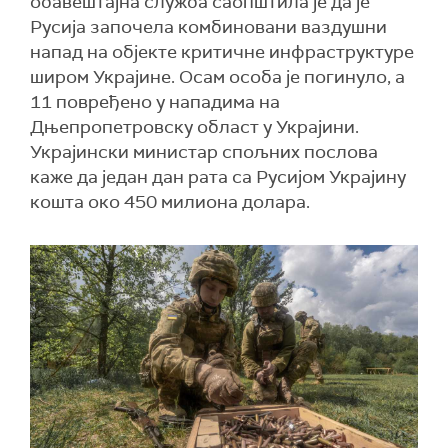
обавештајна служба саопштила је да је
Русија започела комбиновани ваздушни
напад на објекте критичне инфраструктуре
широм Украјине. Осам особа је погинуло, а
11 повређено у нападима на
Дњепропетровску област у Украјини.
Украјински министар спољних послова
каже да један дан рата са Русијом Украјину
кошта око 450 милиона долара.