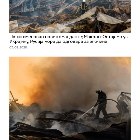
Путин именовао нове команданте; Макрон: Остајемо уз
Украјину, Русија мора да одговара за злочине
05. 08. 2026.