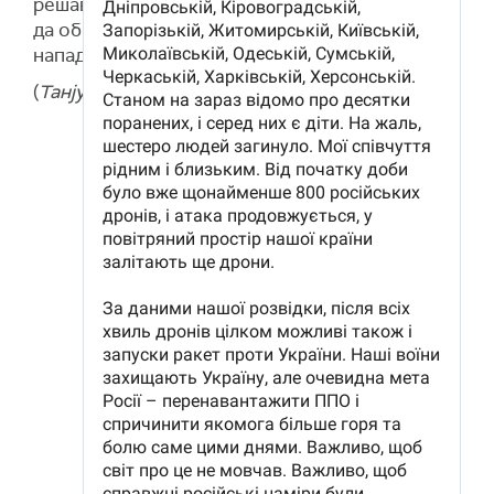
решавању последица напада и позвао грађане
да обрате пажњу на упозорења о ваздушним
нападима.
(
Танјуг
)