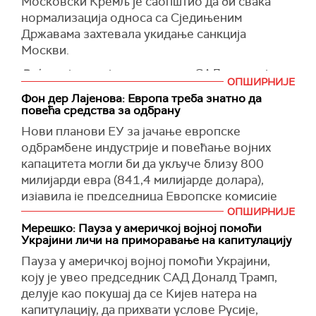
Московски Кремљ је саопштио да би свака
Русије)", истакао је Врноски.
другог да уместо њих решава фундаменталне
набавку система ПВО који штите украјинске
(ABC news)
нормализација односа са Сједињеним
(Reuters)
међународне изазове.
градове и спасавају хиљаде живота.
Државама захтевала укидање санкција
Москви.
"Сада је време да Европа пређе са речи на
"Радимо на томе да се ова подршка настави
дела", навео је Фијала.
док се у потпуности не постигне мировни
Ројтерс
је раније известио да САД спремају
ОПШИРНИЈЕ
споразум, али наглашавам да је то могуће само
план за потенцијално ублажавање санкција
(Reuters, X)
Фон дер Лајенова: Европа треба знатно да
под условима Украјине као земље жртве",
Русији, јер председник Доналд Трамп настоји
повећа средства за одбрану
закључио је Шмигаљ.
да обнови везе са Москвом и заустави рат у
Нови планови ЕУ за јачање европске
Украјини.
(
Танјуг/РБК Украјина
)
одбрамбене индустрије и повећање војних
Портпарол Кремља Дмитриј Песков рекао је
капацитета могли би да укључе близу 800
да је прерано коментарисати извештај,
милијарди евра (841,4 милијарде долара),
поновивши да је став Москве да су санкције
изјавила је председница Европске комисије
против ње незаконите.
Урсула фон дер Лајен.
ОПШИРНИЈЕ
Мерешко: Пауза у америчкој војној помоћи
Песков је, такође, истакао да ако САД заиста
Говорећи на конференцији за новинаре, Фон
Украјини личи на приморавање на капитулацију
обуставе војну помоћ Украјини, то би могло
дер Лајенова је рекла да ЕУ треба да знатно
Пауза у америчкој војној помоћи Украјини,
натерати Кијев на мировне преговоре.
повећа потрошњу за одбрану.
коју је увео председник САД Доналд Трамп,
(Reuters)
"Желимо трајни мир, али трајни мир се може
делује као покушај да се Кијев натера на
изградити само на снази, а снага почиње
капитулацију, да прихвати услове Русије,