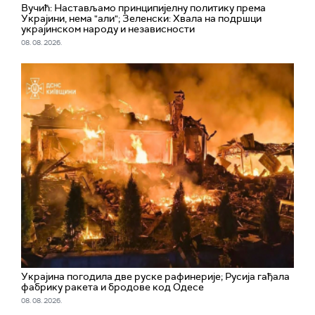
Вучић: Настављамо принципијелну политику према
Украјини, нема "али"; Зеленски: Хвала на подршци
украјинском народу и независности
08. 08. 2026.
Украјина погодила две руске рафинерије; Русија гађала
фабрику ракета и бродове код Одесе
08. 08. 2026.