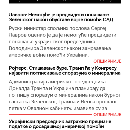
Лавров: Немогуће је предвидети понашање
Зеленског након обуставе војне помоћи САД
Руски министар спољних послова Сергеј
Лавров оценио је да је немогуће предвидети
понашање украјинског председника
Володимира Зеленског након замрзавања
америчке војне помоћи Украјини.
ОПШИРНИЈЕ
"Не могу да уђем у главу овом човеку, а он чак
Ројтерс: Стишавање буре, Трамп ће у Конгресу
није ни човек", рекао је Лавров за телевизију
најавити потписивање споразума о минералима
Русија 1, пренеле су РИА Новости.
Администрација америчког председника
Украјински председник Володимир Зеленски
Доналда Трампа и Украјина планирају да
изјавио је данас да је Украјина посвећена миру
потпишу споразум о минералима након бурног
и да је спремна за преговоре о мирном
састанка Зеленског, Трампа и Венса прошлог
решењу украјинског сукоба под вођством
петка у Овалном кабинету, изјавиле су за
америчког председника Доналда Трампа.
Ројтерс
четири особе упознате са ситуацијом.
ОПШИРНИЈЕ
Украјински председник затражио прецизне
Зеленски је објавио на платформи Икс да је
Трамп је рекао својим саветницима да жели да
податке о досадашњој америчкој помоћи