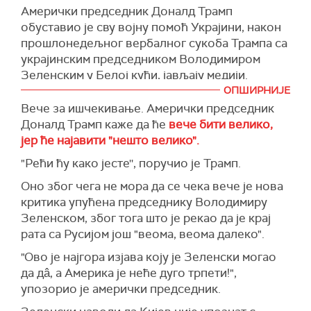
ко други на свету и верује да ће лична улога
Амерички председник Доналд Трамп
Астраханске области.
јасно рекао да су "врата отворена" за
председника Доналда Трампа и његови
обуставио је сву војну помоћ Украјини, након
разговор, под условом да је украјински
мировни напори бити одлучујући у брзом
(Reuters)
прошлонедељног вербалног сукоба Трампа са
председник Володимир Зеленски спреман да
прекиду непријатељстава и постизању мира за
украјинским председником Володимиром
озбиљно разговара о миру.
Украјину, Европу и цео свет", наводи се у
Зеленским у Белој кући, јављају медији.
саопштењу.
"Не можете да дођете у Овални кабинет или
ОПШИРНИЈЕ
Високи званичник из Трампове
било где друго и да одбијете да разговарате о
(Танјуг)
Вече за ишчекивање. Амерички председник
администрације изјавио је да ово није трајни
детаљима мировног споразума", нагласио је
Доналд Трамп каже да ће
вече бити велико,
прекид, већ пауза.
Венс.
јер ће најавити "нешто велико".
Информација је за
Ројтерс
потврђена у Белој
(Reuters)
"Рећи ћу како јесте'', поручио је Трамп.
кући.
Оно због чега не мора да се чека вече је нова
(Reuters, Fox news, Guardian)
критика упућена председнику Володимиру
Зеленском, због тога што је рекао да је крај
рата са Русијом још "веома, веома далеко".
"Ово је најгора изјава коју је Зеленски могао
да дâ, а Америка је неће дуго трпети!",
упозорио је амерички председник.