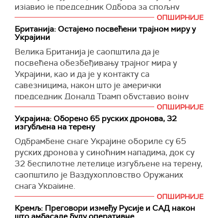
јачањем нас самих", навела је председница ЕК.
изјавио је председник Одбора за спољну
политику украјинског парламента Олександр
ОПШИРНИЈЕ
(BBC)
Мерешко.
Британија: Остајемо посвећени трајном миру у
Украјини
"Заустављање помоћи сада значи помоћ
Велика Британија је саопштила да је
(председнику Русије Владимиру) Путину. На
посвећена обезбеђивању трајног мира у
први поглед ово изгледа веома лоше. Изгледа
Украјини, као и да је у контакту са
као да нас тера на капитулацију, што значи
савезницима, након што је амерички
прихватање руских захтева. Најважнија ствар
председник Доналд Трамп обуставио војну
је да је ово психолошки ударац, политички
помоћ Кијеву.
ОПШИРНИЈЕ
ударац за Украјину, то не помаже нашем духу",
Украјина: Oборено 65 руских дронова, 32
рекао је Мерешко.
"Остајемо апсолутно посвећени
изгубљена на терену
обезбеђивању трајног мира у Украјини и
Паузу у помоћи упоредио је са Минхенским
Одбрамбене снаге Украјине обориле су 65
сарађујемо са кључним савезницима у
споразумом из 1938. године, када је
руских дронова у синоћним нападима, док су
подршци овим напорима. То је исправна ствар
нацистичка Немачка добила дозволу да
32 беспилотне летелице изгубљене на терену,
и у нашем је интересу да то учинимо", навео је
анектира део Чехословачке.
саопштило је Ваздухопловство Оружаних
портпарол британске владе у саопштењу.
снага Украјине.
"Ово је горе од Минхена, јер бар тамо нису
(Reuters)
ОПШИРНИЈЕ
покушали да Чехословачку прикажу као
Истичу, такође, да су 32 дрона изгубљена на
Кремљ: Преговори између Русије и САД након
агресора, али овде покушавају да оптуже
терену, без озбиљних последица по цивиле
што амбасаде буду оперативне