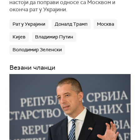
настоји да поправи односе са Москвом и
оконча рат у Украјини.
Рат у Украјини
Доналд Трамп
Москва
Кијев
Владимир Путин
Володимир Зеленски
Везани чланци