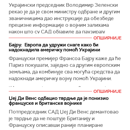
Украјина спремна да што пре седне за
најави споразум у свом обраћању Конгресу у
Украјински председник Володимир Зеленски
преговарачки сто како би се приближио мир,
уторак увече, рекла су три извора британске
рекао је да је свом министру одбране и другим
као и да су он и његов тим спремни да раде
агенције, напомњући да би тај документ тек
званичницима дао инструкције да обезбеде
под Трамповим вођством да би се постигао
треба да буде потписан.
прецизне информације о војним залихама
трајан мир.
Споразум о ретким металима стављен је на
након што су САД објавиле да паузирају
(Танјуг, РИА Новости)
чекање у петак након жустре расправе у
помоћ.
ОПШИРНИЈЕ
Овалној канцеларији Трампа и украјинског
Бајру: Европа да удружи снаге како би
"Наложио сам украјинском министру одбране,
надокнадила америчку помоћ Украјини
председника Володимира Зеленског који је
шефу обавештајне службе и дипломатама да
резултирао брзим одласком украјинског
Француски премијер Франсоа Бајру каже да ће
контактирају своје колеге у САД и добију
лидера из Беле куће.
Париз покушати, заједно са другим европским
званичне информације“, рекао је Зеленски у
земљама, да комбинује сва могућа средства да
Зеленски је тада требало у Вашингтону да
свом редовном видео-обраћању. "Људе не
надокнади америчку војну помоћ Украјини.
потпише споразум.
треба остављати да нагађају"
"Изазов са којим се суочава Француска је
(
Reuters
)
Рекао је да је одржавање "нормалних,
ОПШИРНИЈЕ
веома једноставан. Ово је комбинација свих
партнерских односа са Америком кључно за
Џеј Ди Венс одбацио тврдње да је понизио
могућих средстава да се, колико год је то
француске и британске војнике
окончање рата. Нико од нас не жели
могуће, замени међународна помоћ која може
бесконачан рат."
Потпредседник САД Џеј Ди Венс демантовао
бити прекинута", нагласио је Бајру, говорећи у
је тврдње да не поштује Британију и
(
Reuters
)
Народној скупштини, преноси
Фигаро
.
Француску описавши раније планиране