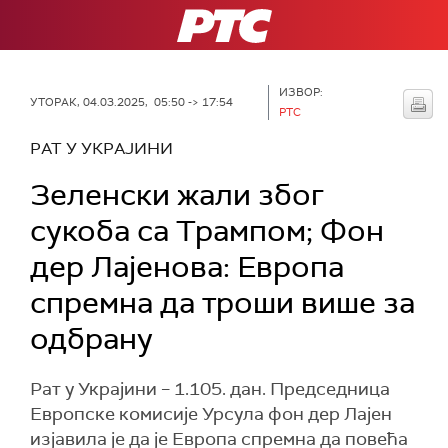
РТС
ИЗВОР:
УТОРАК, 04.03.2025, 05:50 -> 17:54
РТС
РАТ У УКРАЈИНИ
Зеленски жали због
сукоба са Трампом; Фон
дер Лајенова: Европа
спремна да троши више за
одбрану
Рат у Украјини – 1.105. дан. Председница
Европске комисије Урсула фон дер Лајен
изјавила је да је Европа спремна да повећа