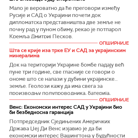
жртву агресије, а то је изузетно опасно",
или инфраструктуру.
Мало је вероватно да ће преговори између
закључио је украјински посланик.
Напади су, ипак, изазвали штету у Одеској,
Русије и САД о Украјини почети док
(Reuters)
Сумској и Доњецкој области.
дипломатска представништва две земље не
почну рад у пуном обиму, рекао је потпарол
(Reuters)
Кремља Дмитриј Песков.
ОПШИРНИЈЕ
На питање када се очекује почетак ових
Шта се крије иза трке ЕУ и САД за украјинским
преговора, Песков рекао да је то мало
минералима
вероватно док амбасаде не буду у потпуности
Док на територији Украјине бомбе падају већ
оперативне.
пуне три године, све гласније се говори о
Руско-амерички састанак посвећен
ономе што се налази у дубини украјинске
проблемима рада амбасада у Москви и
земље. Геолози кажу да има свега за
Вашингтону одржан је 27. фебруара у
производњу полупроводника, батерија,
Истанбулу.
реактора
ОПШИРНИЈЕ
Венс: Економски интерес САД у Украјини био
Министарство спољних послова Русије
би безбедносна гаранција
саопштило је да су стране покренуле питања у
Потпредседник Сједињених Америчких
вези са руском дипломатском имовином у
Држава Џеј Ди Венс изјавио је да би
Сједињеним Државама у контексту враћања
економски интерес Вашингтона у будућности
руској страни шест некретнина "незаконито