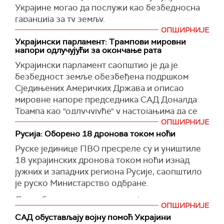
Украјине могао да послужи као безбедносна
заплењених у периоду од 2016. до 2018.
гаранција за ту земљу.
године.
ОПШИРНИЈЕ
Венс је за
Фокс њуз
рекао да би економски
(Reuters)
Украјински парламент: Трампови мировни
интерес САД у Украјини био "много боља
напори одлучујући за окончање рата
гаранција безбедности" него слање 20.000
Украјински парламент саопштио је да је
војника из неке државе која није ратовала
безбедност земље обезбеђена подршком
последњих 30 или 40 година.
Сједињених Америчких Држава и описао
Истакао је да би економски ангажман САД у
мировне напоре председника САД Доналда
Украјини, посебно у вези са њеним
Трампа као "одлучујуће" у настојањима да се
богатствима попут литијума и ретких
оконча трогодишњи рат са Русијом.
ОПШИРНИЈЕ
минерала, могао да пружи дугорочну
Русија: Оборено 18 дронова током ноћи
У саопштењу објављеном на енглеском, три
стабилност.
Руске јединице ПВО пресреле су и уништиле
дана након напетог сусрета у Белој кући
18 украјинских дронова током ноћи изнад
"Ако желите праву гаранцију безбедности и да
између Трампа и председника Украјине
јужних и западних региона Русије, саопштило
осигурате да (руски председник) Владимир
Володимира Зеленског, наводи се да је
је руско Министарство одбране.
Путин поново не нападне Украјину, најбоља
подршка Вашингтона "пресуднија него икада
гаранција је дати Американцима економски
пре за украјински народ", пренео је
Ројтерс
.
Десет беспилотних летелица је уништено
интерес у будућности Украјине", рекао је Венс.
ОПШИРНИЈЕ
изнад Ростовске области, а остали изнад
"Украјински народ жели мир више него било
САД обустављају војну помоћ Украјини
Вороњешке, Самарске, Курске, Белгородске и
Додао је да је председник САД Доналд Трамп