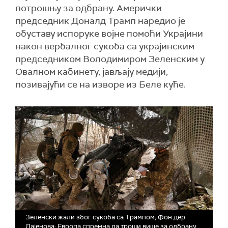
потрошњу за одбрану. Амерички
председник Доналд Трамп наредио је
обуставу испоруке војне помоћи Украјини
након вербалног сукоба са украјинским
председником Володимиром Зеленским у
Овалном кабинету, јављају медији,
позивајући се на изворе из Беле куће.
Зеленски жали због сукоба са Трампом; Фон дер
Лајенова: Европа спремна да троши више за одбрану