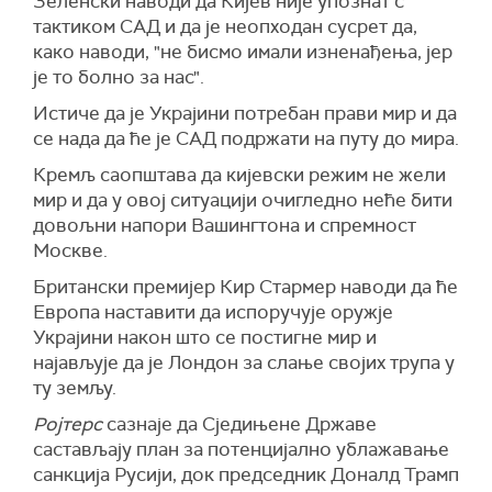
Зеленски наводи да Кијев није упознат с
тактиком САД и да је неопходан сусрет да,
како наводи, "не бисмо имали изненађења, јер
је то болно за нас".
Истиче да је Украјини потребан прави мир и да
се нада да ће је САД подржати на путу до мира.
Кремљ саопштава да кијевски режим не жели
мир и да у овој ситуацији очигледно неће бити
довољни напори Вашингтона и спремност
Москве.
Британски премијер Кир Стармер наводи да ће
Европа наставити да испоручује оружје
Украјини након што се постигне мир и
најављује да је Лондон за слање својих трупа у
ту земљу.
Ројтерс
сазнаје да Сједињене Државе
састављају план за потенцијално ублажавање
санкција Русији, док председник Доналд Трамп