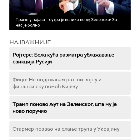
Трамп у најави – сутра је велико вече; Зеленски: За
нас је болно
НАЈВАЖНИЈЕ
Ројтерс: Бела кућа разматра ублажавање
санкција Русији
Фицо: Не подржавам рат, ни војну и
финансијску помоћ Кијеву
Трамп поново љут на Зеленског, шта му је
ново поручио
Стармер позвао на слање трупа у Украјину