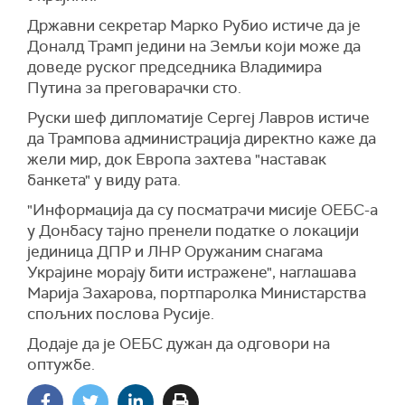
Државни секретар Марко Рубио истиче да је
Доналд Трамп једини на Земљи који може да
доведе руског председника Владимира
Путина за преговарачки сто.
Руски шеф дипломатије Сергеј Лавров истиче
да Трампова администрација директно каже да
жели мир, док Европа захтева "наставак
банкета" у виду рата.
"Информација да су посматрачи мисије ОЕБС-а
у Донбасу тајно пренели податке о локацији
јединица ДПР и ЛНР Оружаним снагама
Украјине морају бити истражене", наглашава
Марија Захарова, портпаролка Министарства
спољних послова Русије.
Додаје да је ОЕБС дужан да одговори на
оптужбе.