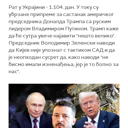
Рат у Украјини - 1.104. дан. У току су
убрзане припреме за састанак америчког
председника Доналда Трампа са руским
лидером Владимиром Путином. Трамп каже
да ће сутра увече најавити "нешто велико".
Председник Володимир Зеленски наводи
да Кијев није упознат с тактиком САД и да
је неопходан сусрет да, како наводи "не
бисмо имали изненађења, јер је то болно за
нас".