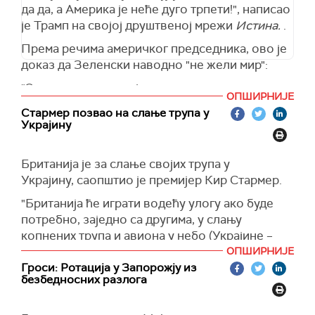
буџета за финансирање рата у Украјини,
да да, а Америка је неће дуго трпети!", написао
преноси
ТАСР.
је Трамп на својој друштвеној мрежи
Истина.
.
(Танјуг)
Према речима америчког председника, ово је
доказ да Зеленски наводно "не жели мир":
"Ово сам рекао: овај момак не жели мир све
ОПШИРНИЈЕ
док га Америка подржава, а Европа је јасно
Стармер позвао на слање трупа у
ставила до знања Зеленском да то не може
Украјину
без Сједињених Држава. Можда то није
најбоља изјава у смислу демонстрације силе
Британија је за слање својих трупа у
против Русије. О чему они размишљају?",
Украјину, саопштио је премијер Кир Стармер.
запитао је Трамп.
"Британија ће играти водећу улогу ако буде
(Truthsocial)
потребно, заједно са другима, у слању
копнених трупа и авиона у небо (Украјине –
прим. аут.)“, рекао је премијер у парламенту.
ОПШИРНИЈЕ
Гроси: Ротација у Запорожју из
Стармер је нагласио да је за успешно
безбедносних разлога
извођење таквих мисија потребна снажна
подршка Сједињених Држава.