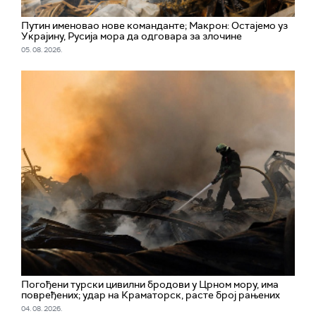
Путин именовао нове команданте; Макрон: Остајемо уз
Украјину, Русија мора да одговара за злочине
05. 08. 2026.
Погођени турски цивилни бродови у Црном мору, има
повређених; удар на Краматорск, расте број рањених
04. 08. 2026.