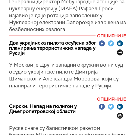
Генерални директор Међународне агенције за
Додао је и да би у новим условима европске
нуклеарну енергију ( ИАЕА) Рафаел Гроси
државе требало активније да развијају своје
изјавио је да је ротација запослених у
војне способности и координацију, као и да
Нуклеарној електрани Запорожје извршена из
повећавају издатке за одбрану.
безбедносних разлога.
ОПШИРНИЈЕ
Поред тога, рекао је да ће Европа наставити
"Једина ствар која нас је натерала да
Два украјинска пилота осуђена због
да испоручује оружје Украјини након што се
направимо овај изузетак и да се ротирамо на
планирања терористичких напада у
постигне мир.
овај начин је то што сам ја одговоран за
Русији
безбедност свог особља. Одговоран сам за
(Guardian)
У Москви је Други западни окружни војни суд
њихове животе и не могу да их доведем у
осудио украјинске пилоте Дмитрија
опасност", рекао је Гроси на конференцији за
Шиманског и Александра Морозова, који су
новинаре.
планирали терористичке нападе у Русији.
(Танјуг)
Шимански је осуђен на 26 година затвора у
ОПШИРНИЈЕ
строгом режиму, а Морозов на 22 године.
Сирски: Напад на полигон у
Дњепропетровској области
Поред тога, осуђени су кажњени новчано:
Схимански - 1,65 милиона рубаља, а Морозов -
600 хиљада рубаља.
Руске снаге су балистичком ракетом