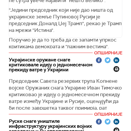
ће сутра увече најавити ''нешто велико''.
Према његовим речима, ако ублажимо
''Једини председник који није дао ништа од
притисак на Русију, променимо реторику у
украјинске земље Путиновој Русији је
вези са њеном агресијом, ублажимо
председник Доналд Џеј Трамп'', рекао је Трамп
документе о руској инвазији, онда ће "све то
на мрежи "Истина".
довести до флексибилности руског лидера".
Поручио је да то треба да се запамти упркос
(Унијан)
критикама демократа и ''лажним вестима''.
ОПШИРНИЈЕ
''Сутра вече ће бити велико. Рећи ћу како
Украјинске оружане снаге
јесте'', додао је Трамп.
критиковале идеју о једномесечном
прекиду ватре у Украјини
До ове најаве дошло је након напетог
састанка Трампа и украјинског председника
Председник Савета резервих трупа Копнене
Володимира Зеленског у Овалном кабинету у
војске Оружаних снага Украјине Иван Тимочко
петак.
критиковао је идеју о једномесечном прекиду
ватре између Украјине и Русије, оцењујући да
(Танјуг)
би после завршетка таквог примирја, рат
могао да постане још гори.
ОПШИРНИЈЕ
Руске снаге уништиле
"Привремени прекиди ватре које Запад нуди
инфраструктуру украјинских војних