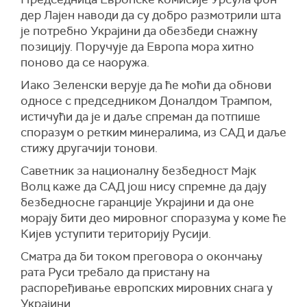
сајбер операција често магловита.
дер Лајен наводи да су добро размотрили шта
је потребно Украјини да обезбеди снажну
Ипак, задржавање приступа главним руским
позицију. Поручује да Европа мора хитно
мрежама у сврхе шпијунаже кључно је за
поново да се наоружа.
разумевање намера Путина док улази у
преговоре, као и за праћење аргумената у
Иако Зеленски верује да ће моћи да обнови
Русији о томе на којим условима треба
односе с председником Доналдом Трампом,
инсистирати и од чега би се могло одустати.
истичући да је и даље спреман да потпише
споразум о ретким минералима, из САД и даље
Бивши званичници су напоменули да је
стижу другачији тонови.
уобичајено да цивилни лидери наређују паузе
у војним операцијама током осетљивих
Саветник за националну безбедност Мајк
дипломатских преговора, како би избегли
Волц каже да САД још нису спремне да дају
њихово избацивање из колосека.
безбедносне гаранције Украјини и да оне
морају бити део мировног споразума у ​​коме ће
(
New York Times
)
Кијев уступити територију Русији.
Сматра да би током преговора о окончању
рата Руси требало да пристану на
распоређивање европских мировних снага у
Украјини.