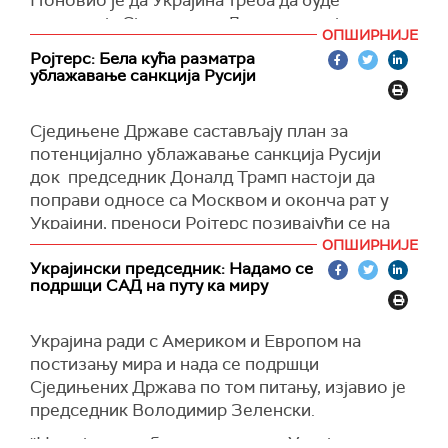
Поновио је да Украјина треба да буде
захвалнија Сједињеним Државама које су их
ОПШИРНИЈЕ
подржале у невољи и дале много више од
Ројтерс: Бела кућа разматра
Европе.
ублажавање санкција Русији
Навео је да ће о томе детаљније говорити
током свог говора, који је заказан за сутра
Сједињене Државе састављају план за
увече.
потенцијално ублажавање санкција Русији
док председник Доналд Трамп настоји да
Према његовим речима, Украјина има "најбоље
поправи односе са Москвом и оконча рат у
ретке зминерале" који се могу набавити“, па је
Украјини, преноси Ројтерс позивајући се на
овај споразум веома важан за амерички
своје изворе.
ОПШИРНИЈЕ
бизнис.
Украјински председник: Надамо се
Напомиње се да је Бела кућа наложила Стејт
"Мислим да је ово велика ствар за нас јер је
подршци САД на путу ка миру
департменту и Министарству финансија да
глупи Бајден дао 300 милијарди долара, 350
припреме списак санкција које би могле да
милијарди долара. И знате шта се десило?
Украјина ради с Америком и Европом на
буду ублажене.
Нисмо добили ништа. Само смо то дали. Могли
постизању мира и нада се подршци
смо да обновимо целу америчку морнарицу за
(Reuters)
Сједињених Држава по том питању, изјавио је
350 милијарди долара. Размислите о томе. А
председник Володимир Зеленски.
сада враћамо све и више“, рекао је Трамп.
''Нама је потребан прави мир, а Украјинци га