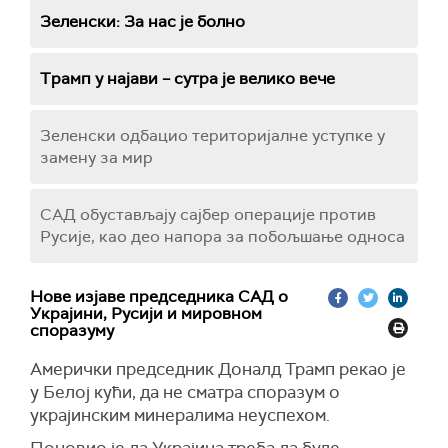
Зеленски: За нас је болно
Трамп у најави – сутра је велико вече
Зеленски одбацио територијалне уступке у
замену за мир
САД обустављају сајбер операције против
Русије, као део напора за побољшање односа
Нове изјаве председника САД о
Украјини, Русији и мировном
споразуму
Амерички председник Доналд Трамп рекао је
у Белој кући, да не сматра споразум о
украјинским минералима неуспехом.