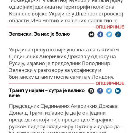
"искандер-М" у касетној муницији напали једну
(Известија)
од војних јединица на територији полигона
Копнене војске Украјине у Дњепропетровској
области. Има мртвих и рањених, саопштио је
на
Телеграму
главнокомандујући Оружаних
ОПШИРНИЈЕ
снага Олександр Сирски.
Зеленски: За нас је болно
На месту инцидента ради сложена комисија с
Украјина тренутно није упозната са тактиком
начелником Главне управе Војне службе за
Сједињених Америчких Држава у односу на
спровођење закона Оружаних снага Украјине.
Русију, изјавио је председник Володимир
"Током истраге, начелник центра за обуку
Зеленски у разговору за украјинску и
јединица и командант војне јединице
британску штампу после самита у Лондону.
суспендовани су са службених дужности",
ОПШИРНИЈЕ
"Што се тиче америчких дипломатских корака
нагласио је Сирски.
Трамп у најави – сутра је велико
по резолуцијама (у Савету безбедности УН) и
вече
(Унијан)
слично, не познајем америчку тактику. И зато
Председник Сједињених Америчких Држава
сам сматрао да је наш сусрет са САД
Доналд Трамп изјавио је да је он једини
неопходан да бисмо се разумели и да не бисмо
председник који није предао део Украјине
имали изненађења, јер је то болно за нас",
руском лидеру Владимиру Путину и додао да
рекао је он.