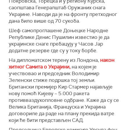
Покровска, Торецка и у региону Курска,
Пољска је неколико пута у току прошле
обнову Украјине.
У извештају америчког листа, који се позива
саопштава Генералштаб Оружаних снага
године подигла авионе усред руских напада на
на изјаве актуелног званичника и два бивша
(
Танјуг
)
Украјине. Наводи да је на фронту претходног
Украјину, пошто су ракете послате у западну
званичника упозната са наредбом министра
дана било више од 70 сукоба.
Украјину нарушиле ваздушни простор
одбране, наводи се да је то очигледно део
Пољске.
ширих настојања да се руски председник
Шеф самопроглашене Доњецке Народне
Владимир Путин увуче у преговоре о Украјини
Републике Денис Пушилин известио је да
(
Epoch Times
,
Kyiv Independent
)
и новим односима са Сједињеним Америчким
украјинске снаге пребацују у Часов Јар
Државама.
додатне резерве где су у току борбе.
Додаје се да је наредба о обустави
На дипломатском терену из Лондона,
након
офанзивних сајбер операција против Русије
хитног Самита о Украјини,
на којем је
издата пре сусрета америчког и украјинског
учествовао и председник Володимир
председника, Доналда Трампа и Володимира
Зеленски стиже подршка тој земљи.
Зеленског, у Белој кући, који се завршио
Британски премијер Кир Стармер најављује
разменом оштрих речи и без најављеног
нову помоћ Кијеву – 5.000 ракета
потписивања споразума о украјинским
противваздухопловне одбране. Каже да су се
минералима.
Велика Британија, Француска и Украјина
договориле да раде на плану прекида ватре
Прецизан обим и трајање налога америчког
који ће бити представљен САД.
министарства одбране нису јасни, пошто је
граница између офанзивних и одбрамбених
Председница Европске комисије Урсула фон