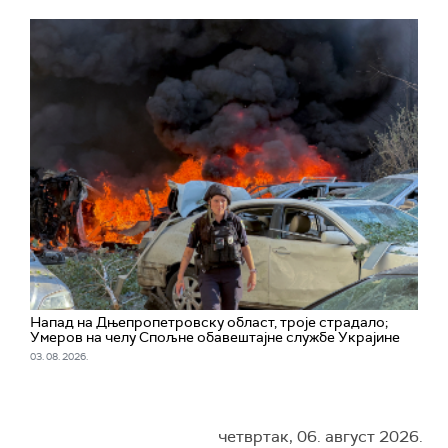
Напад на Дњепропетровску област, троје страдалo;
Умеров на челу Спољне обавештајне службе Украјине
03. 08. 2026.
четвртак, 06. август 2026.