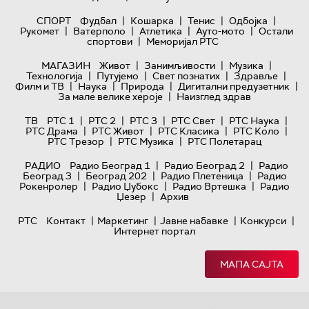
|
|
|
|
СПОРТ
Фудбал
Кошарка
Тенис
Одбојка
|
|
|
|
Рукомет
Ватерполо
Атлетика
Ауто-мото
Остали
|
спортови
Меморијал РТС
|
|
|
МАГАЗИН
Живот
Занимљивости
Музика
|
|
|
|
Технологијa
Путујемо
Свет познатих
Здравље
|
|
|
|
Филм и ТВ
Наука
Природа
Дигитални предузетник
|
За мале велике хероје
Наизглед здрав
|
|
|
|
|
ТВ
РТС 1
РТС 2
РТС 3
РТС Свет
РТС Наука
|
|
|
|
РТС Драма
РТС Живот
РТС Класика
РТС Коло
|
|
РТС Трезор
РТС Музика
РТС Полетарац
|
|
РАДИО
Радио Београд 1
Радио Београд 2
Радио
|
|
|
Београд 3
Београд 202
Радио Плетеница
Радио
|
|
|
Рокенролер
Радио Џубокс
Радио Вртешка
Радио
|
Џезер
Архив
|
|
|
|
РТС
Контакт
Маркетинг
Јавне набавке
Конкурси
Интернет портал
МАПА САЈТА