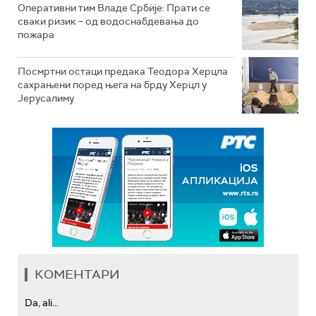
Оперативни тим Владе Србије: Прати се
сваки ризик – од водоснабдевања до
пожара
Посмртни остаци предака Теодора Херцла
сахрањени поред њега на брду Херцл у
Јерусалиму
КОМЕНТАРИ
Da, ali...