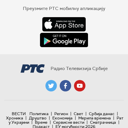
Преузмите РТС мобилну апликацију
Радио Телевизија Србије
|
|
|
|
ВЕСТИ
Политика
Регион
Свет
Србија данас
|
|
|
|
Хроника
Друштво
Економија
Мерила времена
Рат
|
|
|
|
у Украјини
Време
Сервисне вести
Сматрачница
|
Подкаст
ЕУ могућности 2026