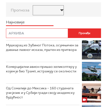
Прогноза
Најновије
Мушкарац из Зубиног Потока, осумњичен за
давање лажног исказа, пуштен из притвора
Комерцијални авион пришао хеликоптеру у
којем је био Трамп, истражују се околности
Од Сомалије до Мексика – 160 студената
учи језик и у Србији гради своју академску
будућност