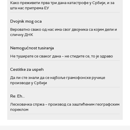
Како преживети прва три дана катастрофе у Србији, и за
шта нас припрема ЕУ
Dvojnik mog oca
Вероватно свако од нас има свог двојника са којим дели и
сличну ДНК
Nemogućnost tusiranja
Не туширате се сваког дана – не стидите се, то је здраво
Cestitke za uspeh
Да ли сте знали да се најбоље грамофонске ручице
производе у Србији
Re: Eh...
Лесковачка спржа – производ са заштићеним географским
пореклом