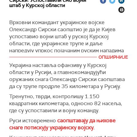
Сирски: Успоставили смо војни
напада.
штаб у Курској области
"САД настоје да сву одговорност пребаце на
своје украјинске марионете", рекао је
Врховни командант украјинске војске
Антонов.
Олександр Сирски саопштио је да је Кијев
успоставио војни штаб у руској Курској
(Reuters)
области, где украјинске трупе и даље
напредују упркос појачаним руским нападима
на исток Украјине.
ОПШИРНИЈЕ
Украјина наставља офанзиву у Курској
"Идемо напред у Курској области. Створена је
области у Русији, а главнокомандујући
војна команда која мора да обезбеди ред и све
оружаних снага Олександр Сирски саопштава
потребе локалног становништва", навео је
да су трупе продрле 35 километара у Русију.
Сирски у писаној изјави на свом
Телеграм
каналу.
Тренутно, тврди, контролишу 1.150
квадратних километара, односно 82 насеља,
Ддодао је да ће штабом руководити генерал-
где су успоставили и војну команду.
мајор Едуард Москаљов.
Руси истовремено
саопштавају да њихове
(Танјуг)
снаге потискују украјинску војску.