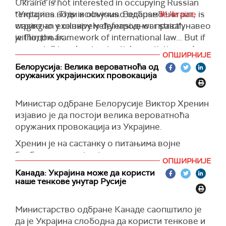
Ukraine is not interested in occupying Russian
"Украјина води искључиво одбрамбени рат,
territories. This is obvious. Because
#Ukraine
is
стриктно у оквиру међународног права", навео
waging an exclusively defensive war strictly
је Подољак.
within the framework of international law... But if
we are talking about potential negotiations – I
Напоменуо је и да ће се потенцијални
ОПШИРНИЈЕ
emphasize potential – we will have to…
преговори водити искључиво под украјинским
Белорусијa: Велика вероватноћа од
оружаних украјинских провокација
условима, као и да Украјина неће молити за
— Михайло Подоляк (@Podolyak_M)
August 16, 2024
разговоре.
Министар одбране Белорусије Виктор Хренин
"Осим економских и дипломатских, ово је и
изјавио је да постоји велика вероватноћа
војно оруђе. Морамо да нанесемо значајне
оружаних провокација из Украјине.
тактичке поразе Русији", истакао је Подољак.
Хренин је на састанку о питањима војне
(X)
безбедности, којем је присуствовао
ОПШИРНИЈЕ
председник Белорусије Александар
Канада: Украјина може да користи
Лукашенко и највиши војни и безбедносни
наше тенкове унутар Русије
званичници, рекао да украјинска страна
спроводи континуирано извиђање
Министарство одбране Канаде саопштило је
беспилотним летелицама, уз покушаје да
да је Украјина слободна да користи тенкове и
наруши белоруски ваздушни простор, преноси