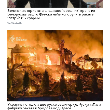
Зеленски открио шта следи ако "орешник" крене из
Белорусије; зашто Финска неће испоручити ракете
"патриот" Украјини
09. 08. 2026.
Украјина погодила две руске рафинерије; Русија гађала
фабрику ракета и бродове код Одесе