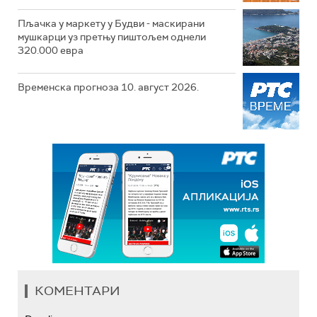
Пљачка у маркету у Будви - маскирани
мушкарци уз претњу пиштољем однели
320.000 евра
Временска прогноза 10. август 2026.
КОМЕНТАРИ