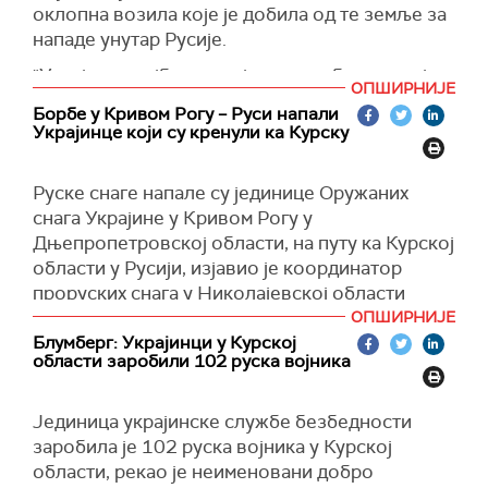
оклопна возила које је добила од те земље за
Белта
.
нападе унутар Русије.
"С обзиром на присуство украјинских
"Украјинци најбоље знају како да бране своју
оружаних формација у пограничним
ОПШИРНИЈЕ
домовину. Канада не поставља географска
областима, остаје велика вероватноћа
Борбе у Кривом Рогу – Руси напали
ограничења на употребу војне опреме коју
припреме и извођења оружаних провокација
Украјинце који су кренули ка Курску
донира Украјини", изјавила је портпаролка
на нашој територији", навео је Хренин.
Министарства одбране Канаде Андре Ан
Руске снаге напале су јединице Оружаних
(Reuters)
Пулен.
снага Украјине у Кривом Рогу у
(CBS)
Дњепропетровској области, на путу ка Курској
области у Русији, изјавио је координатор
проруских снага у Николајевској области
Сергеј Лебедев.
ОПШИРНИЈЕ
Блумберг: Украјинци у Курској
Лебедев је за
РИА Новости
навео да је
области заробили 102 руска војника
погођено складиште муниције и воз са
утовареном војном опремом.
Јединица украјинске службе безбедности
Према његовим речима, руски ракетни
заробила је 102 руска војника у Курској
системи два пута су синоћ погодили подручје
области, рекао је неименовани добро