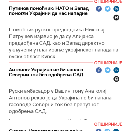
ОПШИРНИЈЕ
независности Северне Кореје, Ким је Путину
Путинов помоћник: НАТО и Запад
поручио да ће Русија победити у "светом рату
помогли Украјини да нас нападне
за мир и правду".
Ким је навео и да ће две земље промовисати
Помоћник руског председника Николај
изградњу "мултиполарног новог света".
Патрушев изјавио је да су Алијанса
предвођена САД, као и Запад директно
(Танјуг)
укључени у планирање украјинског напада на
руску област Курск.
ОПШИРНИЈЕ
Патрушев је рекао да трдње САД да нису
Антонов: Украјина не би напала
умешане у напад – нису тачне.
Северни ток без одобрења САД
"Операција у Курској области је, такође,
планирана уз учешће НАТО-а и западних
Руски амбасадор у Вашингтону Анатолиј
специјалних служби", рекао је Патрушев.
Антонов рекао је да Украјина не би напала
гасоводе Северни ток без прећутног
(Reuters)
одобрења СAД.
Према његовим речима, Русија ће
ОПШИРНИЈЕ
идентификовати и казнити оне који стоје иза