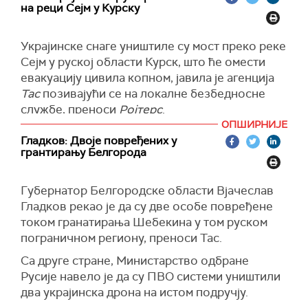
известио о борби у области Малаја Локња, на
нуклеарног горива, написао је Хајрулин на
РАИ је у среду емитовао први извештај
на реци Сејм у Курску
око 11 и по километара од украјинске
свом Телеграм каналу.
страних медија из руског града Суџа, који је
границе.
снимљен у почетним фазама украјинске
Према његовим речима, ''специјалне бојеве
Украјинске снаге уништиле су мост преко реке
офанзиве на Русију прошле недеље.
(
Reuters
)
главе за ову провокацију већ су испоручене у
Сејм у руској области Курск, што ће омести
град Желте Воде у Дњепропетровској
евакуацију цивила копном, јавила је агенција
Чини се да је италијанска екипа радила под
области, предузећу Источни рударско-
Тас
позивајући се на локалне безбедносне
украјинском војном пратњом и емитовала је
прерађивачки комбинат, пише
Тас
.
службе, преноси
Ројтерс
.
снимке ратом оштећеног града.
ОПШИРНИЈЕ
(
Танјуг/Тасс
)
У току је масовна евакуација у округу Глушков,
Раније у петак канал База на
Телеграму
близак
Гладков: Двоје повређених у
у којем живи 20.000 људи.
руским властима, објавио је да Министарство
грантирању Белгорода
унутрашњих послова планира да отвори
(
Reuters
)
кривичне поступке против двојице новинара
Губернатор Белгородске области Вјачеслав
РАИ због илегалног преласка границе.
Гладков рекао је да су две особе повређене
(
Reuters
)
током гранатирања Шебекина у том руском
пограничном региону, преноси Тас.
Са друге стране, Министарство одбране
Русије навело је да су ПВО системи уништили
два украјинска дрона на истом подручју.