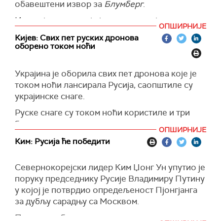
железничке станице у близини Кривог Рога,
обавештени извор за
Блумберг
.
што је изазвало експлозије и пожар.
Извор је навео да је јединица украјинске
ОПШИРНИЈЕ
(Танјуг)
службе безбедности која делује у области
Кијев: Свих пeт руских дронова
Курска заробила 102 руска војника у великом
оборено током ноћи
подземном комплексу, где су имали довољне
залихе муниције.
Украјина је оборила свих пет дронова које је
"Руски званичници су већ ступили у контакт са
током ноћи лансирала Русија, саопштиле су
Украјином у вези са могућом разменом
украјинске снаге.
заробљеника", изјавио је комесар за људска
Руске снаге су током ноћи користиле и три
права украјинског парламента Дмитро
балистичке ракете, наводи се у саопштењу.
Лубинец, који је одбио да изнесе детаље,
ОПШИРНИЈЕ
укључујући и укупан број руских војника који
(Reuters)
Ким: Русија ће победити
су заробљени.
(Танјуг)
Севернокорејски лидер Ким Џонг Ун упутио је
поруку председнику Русије Владимиру Путину
у којој је потврдио опредељеност Пјонгјанга
за дубљу сарадњу са Москвом.
Поводом обележавања годишњице стицања