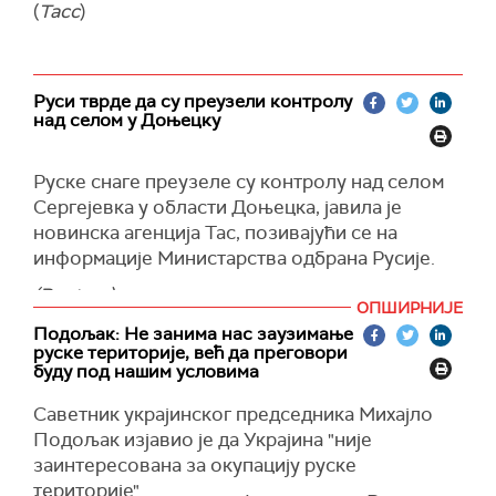
(
Тасс
)
Руси тврде да су преузели контролу
над селом у Доњецку
Руске снаге преузеле су контролу над селом
Сергејевка у области Доњецка, јавила је
новинска агенција Тас, позивајући се на
информације Министарства одбрана Русије.
(Reuters)
ОПШИРНИЈЕ
Подољак: Не занима нас заузимање
руске територије, већ да преговори
буду под нашим условима
Саветник украјинског председника Михајло
Подољак изјавио је да Украјина "није
заинтересована за окупацију руске
територије".