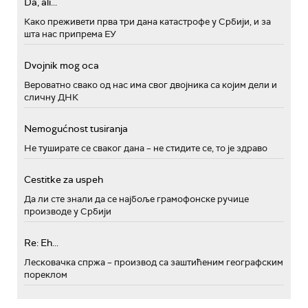
Da, ali...
Како преживети прва три дана катастрофе у Србији, и за
шта нас припрема ЕУ
Dvojnik mog oca
Вероватно свако од нас има свог двојника са којим дели и
сличну ДНК
Nemogućnost tusiranja
Не туширате се сваког дана – не стидите се, то је здраво
Cestitke za uspeh
Да ли сте знали да се најбоље грамофонске ручице
производе у Србији
Re: Eh...
Лесковачка спржа – производ са заштићеним географским
пореклом