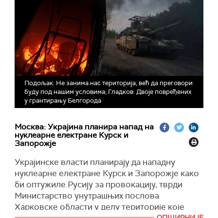
Подољак: Не занима нас територијa, већ да преговори
буду под нашим условима; Гладков: Двоје повређених
у грантирању Белгорода
Москва: Украјина планира напад на
нуклеарне електране Курск и
Запорожје
Украјинске власти планирају да нападну
нуклеарне електране Курск и Запорожје како
би оптужиле Русију за провокацију, тврди
Министарство унутрашњих послова
Харковске области у делу територије које
ОПШИРНИЈЕ