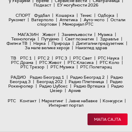
|
|
|
|
у Украјини
Време
Сервисне вести
Сматрачница
|
Подкаст
ЕУ могућности 2026
|
|
|
|
СПОРТ
Фудбал
Кошарка
Тенис
Одбојка
|
|
|
|
Рукомет
Ватерполо
Атлетика
Ауто-мото
Остали
|
спортови
Меморијал РТС
|
|
|
МАГАЗИН
Живот
Занимљивости
Музика
|
|
|
|
Технологијa
Путујемо
Свет познатих
Здравље
|
|
|
|
Филм и ТВ
Наука
Природа
Дигитални предузетник
|
За мале велике хероје
Наизглед здрав
|
|
|
|
|
ТВ
РТС 1
РТС 2
РТС 3
РТС Свет
РТС Наука
|
|
|
|
РТС Драма
РТС Живот
РТС Класика
РТС Коло
|
|
РТС Трезор
РТС Музика
РТС Полетарац
|
|
РАДИО
Радио Београд 1
Радио Београд 2
Радио
|
|
|
Београд 3
Београд 202
Радио Плетеница
Радио
|
|
|
Рокенролер
Радио Џубокс
Радио Вртешка
Радио
|
Џезер
Архив
|
|
|
|
РТС
Контакт
Маркетинг
Јавне набавке
Конкурси
Интернет портал
МАПА САЈТА