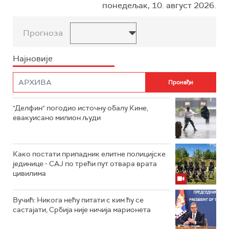
понедељак, 10. август 2026.
Прогноза
Најновије
"Делфин" погодио источну обалу Кине,
евакуисано милион људи
Како постати припадник елитне полицијске
јединице - СAJ по трећи пут отвара врата
цивилима
Вучић: Никога нећу питати с ким ћу се
састајати, Србија није ничија марионета