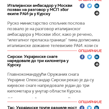
контролише Москва.
Италијански амбасадор у Москви
У саопштењу се тврди да су руске власти ту
позван на разговор у МСП због
информацију добиле након испитивања
екипе РАИ-ја у Курску
украјинских ратних заробљеника, припадника
Руско министарство спољних послова
82. Одреда специјалних снага Украјине,
позвало је на разговор италијанског
преноси
Тас
.
амбасадора у Москви због, како је речено,
''Тренутно је позната намера да (Украјинци)
"илегалног преласка границе” тима дописника
нападну нуклеарна постројења Курчатовске и
италијанске државне телевизије РАИ, који су
Запорошке нуклеарне електране у Курчатову
ове недеље извештавали из делова руске
ОПШИРНИЈЕ
и Енергодару у оквиру којих руско
области Курск коју су држале украјинске
Сирски: Украјинске снаге
руководство може да предузме узвратне мере
наредовале до три километра у
трупе.
Курску
и да удари нуклеарним оружјем по територији
У саопштењу објављеном на свом сајту, МСП
Украјине, наводи се у објави на Телеграм
Главнокомандујући Оружаних снага
Русије наводи да је амбасадору изражен
каналу тог министарства.
Украјине Олександар Сирски рекао је да су
снажан протест у вези са поступком
кијевске снаге напредовале један до три
Дописник
Таса
Марат Хајрулин је за агенцију
новинарске екипе италијанске државне
километара у унутар области Курска.
потврдио ту информацију, позивајући се на
телевизијске и радија (РАИ), која је, како се
украјинске изворе.
истиче, илегално ушла на територију Руске
Обавештавајући председника Володимира
ОПШИРНИЈЕ
Федерације.
Зеленског путем видео/везе, Сирски је
''Планирају да нападну складишта истрошеног
Тас: Украјинске трупе разнеле мост