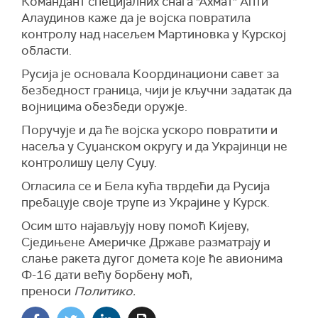
Командант специјалних снага "Ахмат" Апти
Алаудинов каже да је војска повратила
контролу над насељем Мартиновка у Курској
области.
Русија је основала Координациони савет за
безбедност граница, чији је кључни задатак да
војницима обезбеди оружје.
Поручује и да ће војска ускоро повратити и
насеља у Суџанском округу и да Украјинци не
контролишу целу Суџу.
Огласила се и Бела кућа тврдећи да Русија
пребацује своје трупе из Украјине у Курск.
Осим што најављују нову помоћ Кијеву,
Сједињене Америчке Државе разматрају и
слање ракета дугог домета које ће авионима
Ф-16 дати већу борбену моћ,
преноси
Политико.