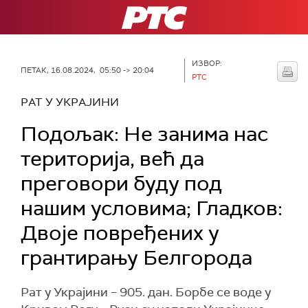
РТС
ИЗВОР:
ПЕТАК, 16.08.2024, 05:50 -> 20:04
РТС
РАТ У УКРАЈИНИ
Подољак: Не занима нас
територијa, већ да
преговори буду под
нашим условима; Гладков:
Двоје повређених у
грантирању Белгорода
Рат у Украјини – 905. дан. Борбе се воде у