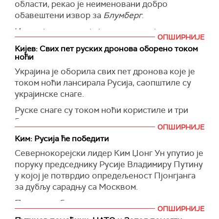
Према његовим речима, руски ракетни
области, рекао је неименовани добро
системи два пута су синоћ погодили подручје
обавештени извор за
Блумберг
.
железничке станице у близини Кривог Рога,
Извор је навео да је јединица украјинске
што је изазвало експлозије и пожар.
ОПШИРНИЈЕ
службе безбедности која делује у области
Кијев: Свих пeт руских дронова оборено током
(Танјуг)
Курска заробила 102 руска војника у великом
ноћи
подземном комплексу, где су имали довољне
Украјина је оборила свих пет дронова које је
залихе муниције.
током ноћи лансирала Русија, саопштиле су
"Руски званичници су већ ступили у контакт са
украјинске снаге.
Украјином у вези са могућом разменом
Руске снаге су током ноћи користиле и три
заробљеника", изјавио је комесар за људска
балистичке ракете, наводи се у саопштењу.
права украјинског парламента Дмитро
ОПШИРНИЈЕ
Лубинец, који је одбио да изнесе детаље,
(Reuters)
Ким: Русија ће победити
укључујући и укупан број руских војника који
Севернокорејски лидер Ким Џонг Ун упутио је
су заробљени.
поруку председнику Русије Владимиру Путину
у којој је потврдио опредељеност Пјонгјанга
(Танјуг)
за дубљу сарадњу са Москвом.
Поводом обележавања годишњице стицања
ОПШИРНИЈЕ
независности Северне Кореје, Ким је Путину