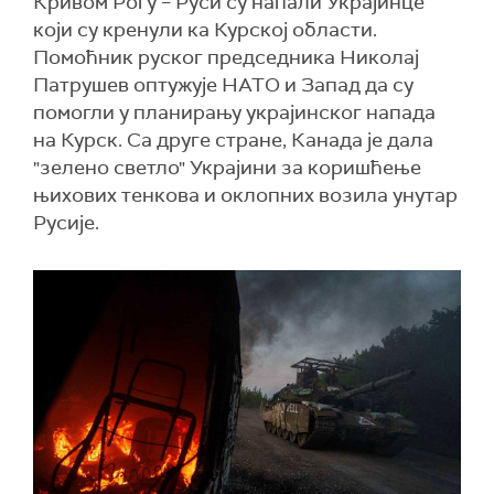
Кривом Рогу – Руси су напали Украјинце
који су кренули ка Курској области.
Помоћник руског председника Николај
Патрушев оптужује НАТО и Запад да су
помогли у планирању украјинског напада
на Курск. Са друге стране, Канада је дала
"зелено светло" Украјини за коришћење
њихових тенкова и оклопних возила унутар
Русије.