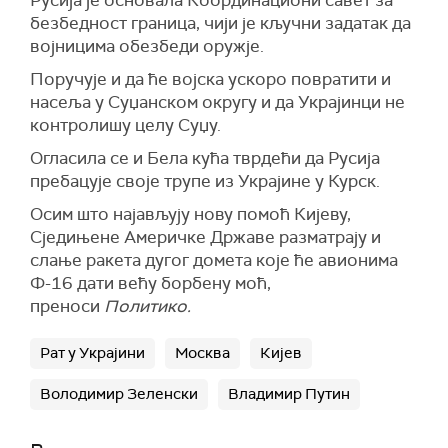
Русија је основала Координациони савет за
безбедност граница, чији је кључни задатак да
војницима обезбеди оружје.
Поручује и да ће војска ускоро повратити и
насеља у Суџанском округу и да Украјинци не
контролишу целу Суџу.
Огласила се и Бела кућа тврдећи да Русија
пребацује своје трупе из Украјине у Курск.
Осим што најављују нову помоћ Кијеву,
Сједињене Америчке Државе разматрају и
слање ракета дугог домета које ће авионима
Ф-16 дати већу борбену моћ,
преноси
Политико.
Рат у Украјини
Москва
Кијев
Володимир Зеленски
Владимир Путин