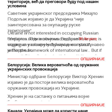
територије, већ да преговори буду под нашим
условима
Саветник украјинског председника Михајло
Подољак изјавио је да Украјина "није
заинтересована за окупацију руске
територије".
Ukraine is not interested in occupying Russian
"Украјина води искључиво одбрамбени рат,
territories. This is obvious. Because
#Ukraine
is
стриктно у оквиру међународног права", навео
waging an exclusively defensive war strictly
је Подољак.
within the framework of international law... But if
we are talking about potential negotiations – I
Напоменуо је и да ће се потенцијални
ОПШИРНИЈЕ
emphasize potential – we will have to…
преговори водити искључиво под украјинским
Белорусијa: Велика вероватноћа од оружаних
украјинских провокација
условима, као и да Украјина неће молити за
— Михайло Подоляк (@Podolyak_M)
August 16, 2024
разговоре.
Министар одбране Белорусије Виктор Хренин
изјавио је да постоји велика вероватноћа
"Осим економских и дипломатских, ово је и
оружаних провокација из Украјине.
војно оруђе. Морамо да нанесемо значајне
тактичке поразе Русији", истакао је Подољак.
Хренин је на састанку о питањима војне
безбедности, којем је присуствовао
(X)
ОПШИРНИЈЕ
председник Белорусије Александар
Канада: Украјина може да користи наше