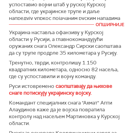
Антонов.
успоставио војни штаб у руској Курској
области, где украјинске трупе и даље
(Reuters)
напредују упркос појачаним руским нападима
на исток Украјине.
ОПШИРНИЈЕ
Украјина наставља офанзиву у Курској
"Идемо напред у Курској области. Створена је
области у Русији, а главнокомандујући
војна команда која мора да обезбеди ред и све
оружаних снага Олександр Сирски саопштава
потребе локалног становништва", навео је
да су трупе продрле 35 километара у Русију.
Сирски у писаној изјави на свом
Телеграм
каналу.
Тренутно, тврди, контролишу 1.150
квадратних километара, односно 82 насеља,
Ддодао је да ће штабом руководити генерал-
где су успоставили и војну команду.
мајор Едуард Москаљов.
Руси истовремено
саопштавају да њихове
(Танјуг)
снаге потискују украјинску војску.
Командант специјалних снага "Ахмат" Апти
Алаудинов каже да је војска повратила
контролу над насељем Мартиновка у Курској
области.