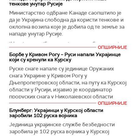
Лукашенко и највиши војни и безбедносни
тенкове унутар Русије
званичници, рекао да украјинска страна
Министарство одбране Канаде саопштило је
спроводи континуирано извиђање
да је Украјина слободна да користи тенкове и
беспилотним летелицама, уз покушаје да
оклопна возила које је добила од те земље за
наруши белоруски ваздушни простор, преноси
нападе унутар Русије.
Белта
.
"Украјинци најбоље знају како да бране своју
"С обзиром на присуство украјинских
ОПШИРНИЈЕ
домовину. Канада не поставља географска
оружаних формација у пограничним
Борбе у Кривом Рогу – Руси напали Украјинце
ограничења на употребу војне опреме коју
који су кренули ка Курску
областима, остаје велика вероватноћа
донира Украјини", изјавила је портпаролка
припреме и извођења оружаних провокација
Руске снаге напале су јединице Оружаних
Министарства одбране Канаде Андре Ан
на нашој територији", навео је Хренин.
снага Украјине у Кривом Рогу у
Пулен.
Дњепропетровској области, на путу ка Курској
(Reuters)
(CBS)
области у Русији, изјавио је координатор
проруских снага у Николајевској области
Сергеј Лебедев.
ОПШИРНИЈЕ
Блумберг: Украјинци у Курској области
Лебедев је за
РИА Новости
навео да је
заробили 102 руска војника
погођено складиште муниције и воз са
Јединица украјинске службе безбедности
утовареном војном опремом.
заробила је 102 руска војника у Курској