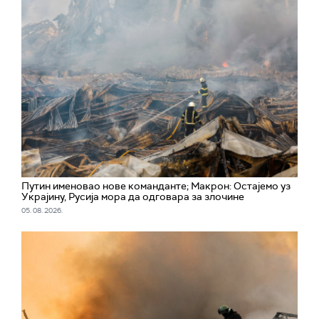
Путин именовао нове команданте; Макрон: Остајемо уз
Украјину, Русија мора да одговара за злочине
05. 08. 2026.