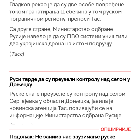
(
Танјуг/Тасс
)
руским властима, објавио је да Министарство
Гладков рекао је да су две особе повређене
унутрашњих послова планира да отвори
током гранатирања Шебекина у том руском
кривичне поступке против двојице новинара
пограничном региону, преноси Тас.
РАИ због илегалног преласка границе.
Са друге стране, Министарство одбране
(
Reuters
)
Русије навело је да су ПВО системи уништили
два украјинска дрона на истом подручју.
(
Тасс
)
Руси тврде да су преузели контролу над селом у
Доњецку
Руске снаге преузеле су контролу над селом
Сергејевка у области Доњецка, јавила је
новинска агенција Тас, позивајући се на
информације Министарства одбрана Русије.
(Reuters)
ОПШИРНИЈЕ
Подољак: Не занима нас заузимање руске