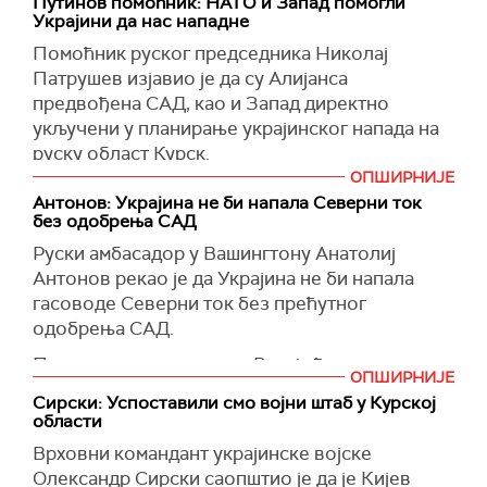
Путинов помоћник: НАТО и Запад помогли
поручио да ће Русија победити у "светом рату
Украјини да нас нападне
за мир и правду".
Помоћник руског председника Николај
Ким је навео и да ће две земље промовисати
Патрушев изјавио је да су Алијанса
изградњу "мултиполарног новог света".
предвођена САД, као и Запад директно
укључени у планирање украјинског напада на
(Танјуг)
руску област Курск.
ОПШИРНИЈЕ
Патрушев је рекао да трдње САД да нису
Антонов: Украјина не би напала Северни ток
умешане у напад – нису тачне.
без одобрења САД
"Операција у Курској области је, такође,
Руски амбасадор у Вашингтону Анатолиј
планирана уз учешће НАТО-а и западних
Антонов рекао је да Украјина не би напала
специјалних служби", рекао је Патрушев.
гасоводе Северни ток без прећутног
одобрења СAД.
(Reuters)
Према његовим речима, Русија ће
ОПШИРНИЈЕ
идентификовати и казнити оне који стоје иза
Сирски: Успоставили смо војни штаб у Курској
напада.
области
"САД настоје да сву одговорност пребаце на
Врховни командант украјинске војске
своје украјинске марионете", рекао је
Олександр Сирски саопштио је да је Кијев