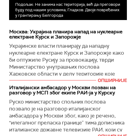
Подољак: Не занима нас територијa, већ да преговори
буду под нашим условима; Гладков: Двоје повређених
у грантирању Белгорода
Москва: Украјина планира напад на нуклеарне
електране Курск и Запорожје
Украјинске власти планирају да нападну
нуклеарне електране Курск и Запорожје како
би оптужиле Русију за провокацију, тврди
Министарство унутрашњих послова
Харковске области у делу територије које
контролише Москва.
ОПШИРНИЈЕ
Италијански амбасадор у Москви позван на
У саопштењу се тврди да су руске власти ту
разговор у МСП због екипе РАИ-ја у Курску
информацију добиле након испитивања
Руско министарство спољних послова
украјинских ратних заробљеника, припадника
позвало је на разговор италијанског
82. Одреда специјалних снага Украјине,
амбасадора у Москви због, како је речено,
преноси
Тас
.
"илегалног преласка границе” тима дописника
''Тренутно је позната намера да (Украјинци)
италијанске државне телевизије РАИ, који су
нападну нуклеарна постројења Курчатовске и