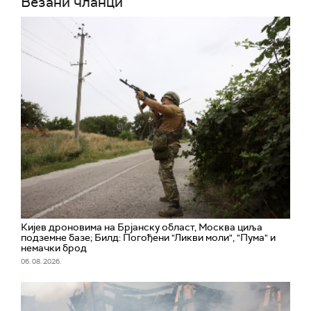
Везани чланци
Кијев дроновима на Брјанску област, Москва циља
подземне базе; Билд: Погођени "Ликви моли", "Пума" и
немачки брод
06. 08. 2026.