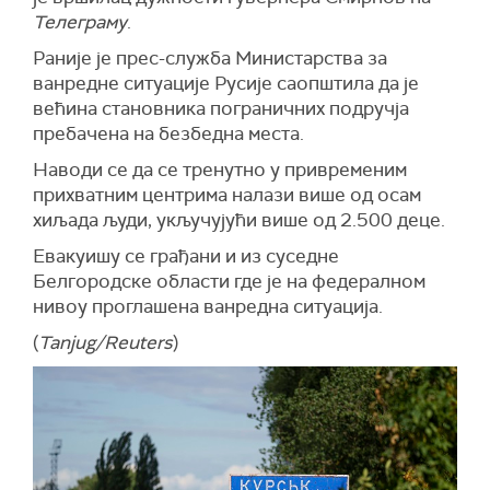
Телеграму
.
Раније је прес-служба Министарства за
ванредне ситуације Русије саопштила да је
већина становника пограничних подручја
пребачена на безбедна места.
Наводи се да се тренутно у привременим
прихватним центрима налази више од осам
хиљада људи, укључујући више од 2.500 деце.
Евакуишу се грађани и из суседне
Белгородске области где је на федералном
нивоу проглашена ванредна ситуација.
(
Tanjug/Reuters
)