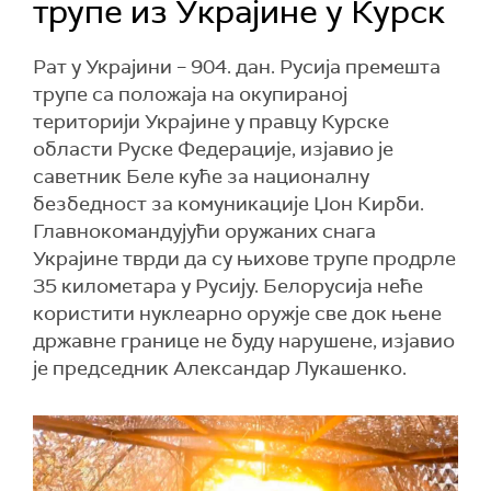
трупе из Украјине у Курск
Рат у Украјини – 904. дан. Русија премешта
трупе са положаја на окупираној
територији Украјине у правцу Курске
области Руске Федерације, изјавио је
саветник Беле куће за националну
безбедност за комуникације Џон Кирби.
Главнокомандујући оружаних снага
Украјине тврди да су њихове трупе продрле
35 километара у Русију. Белорусија неће
користити нуклеарно оружје све док њене
државне границе не буду нарушене, изјавио
је председник Александар Лукашенко.