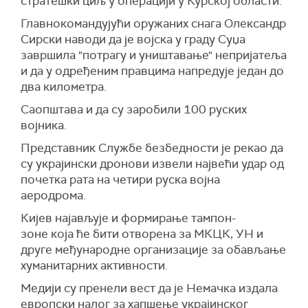
стратешки циљ у операцији у Курској области.
Главнокомандујући оружаних снага Олександр
Сирски наводи да је војска у граду Суџа
завршила "потрагу и уништавање" непријатеља
и да у одређеним правцима напредује један до
два километра.
Саопштава и да су заробили 100 руских
војника.
Представник Службе безбедности је рекао да
су украјински дронови извели највећи удар од
почетка рата на четири руска војна
аеродрома.
Кијев најављује и формирање тампон-
зоне која ће бити отворена за МКЦК, УН и
друге међународне организације за обављање
хуманитарних активности.
Медији су пренели вест да је Немачка издала
европски налог за хапшење украјинског