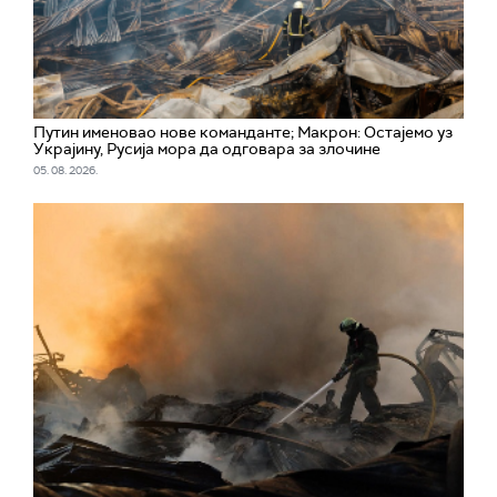
Путин именовао нове команданте; Макрон: Остајемо уз
Украјину, Русија мора да одговара за злочине
05. 08. 2026.