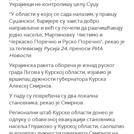
Украјинци не контролишу целу Суџу.
"У области у којој се сада налазим, у правцу
Суџанског, баријере су заиста добро
направљене и већ су почели да рашчишћавају
једно насеље, Мартиновку. Чистимо и
Черкаско Поречно и Руско Поречно", рекао је
за телевизију
Русија 24
, преноси
РИА
Новости
.
Украјинска ракета оборена је изнад руског
града Љгова у Курској области, изјавио је
вршилац дужности губернатора Курска
Алексеј Смирнов.
У паду су повређена су два локална
становника, рекао је Смирнов.
Регионални штаб Курске области донео је
одлуку о обавезној евакуацији становника
насеља Глушково у Курској области, саопштио
је вршилац дужности гувернера Смирнов на