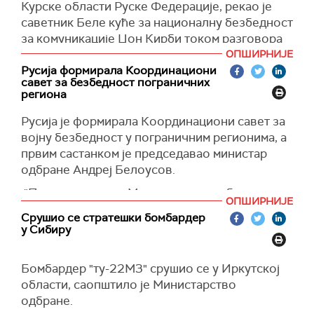
Курске области Руске Федерације, рекао је
званичника Бајденове администрације, ради
саветник Беле куће за националну безбедност
се на најситнијим детаљима. То укључује
за комуникације Џон Кирби током разговора
проверу преноса осетљиве технологије и
са новинарима, преноси
Глас Америке.
ОПШИРНИЈЕ
обезбеђивање да украјински авиони могу да
Русија формирала Координациони
лансирају такву ракету.
"Видимо да су неке руске јединице пребачене
савет за безбедност пограничних
у област Курска. Али ово су само први
региона
Пентагон је одбио да коментарише да ли је
извештаји о томе шта видимо. Не могу са
одобрио пренос ракете.
Русија је формирала Координациони савет за
сигурношћу да кажем колико их има, нити
(POLITICO)
војну безбедност у пограничним регионима, а
колико их још може бити, нити какве су
првим састанком је председавао министар
намере. биће, али смо почели да видимо да се
одбране Андреј Белоусов.
неке руске јединице преусмеравају у Курску
област", ​​рекао је Кирби.
"По мом налогу, у Министарству одбране
ОПШИРНИЈЕ
Руске Федерације формиран је
(Глас Америке)
Срушио се стратешки бомбардер
Координациони савет за војну безбедност
у Сибиру
пограничних територија - Белгородске,
Брјанске и Курске области, чији је циљ
Бомбардер "ту-22М3" срушио се у Иркутској
повећање ефикасности свеобухватне
области, саопштило је Министарство
подршке трупама које решавају проблеме
одбране.
покривања државне границе, заштите