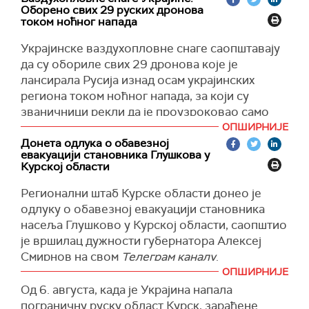
повређена, укључујући два радника хитне
Оборено свих 29 руских дронова
помоћни", написао је на Телеграму, а преноси
током ноћног напада
Тас
.
Украјинске
ваздухопловне снаге саопштавају
Из Белогородске области је евакуисано 300
да су обориле свих 29 дронова које је
становника, од којих су 280 деца, који су
лансирала Русија изнад осам украјинских
стигли на ставропољску територију, саопштава
региона током ноћног напада, за који су
прес-служба Министарства за ванредне
званичници рекли да је проузроковао само
ситуације Русије.
мању штету.
ОПШИРНИЈЕ
Донета одлука о обавезној
Претходно је руско Министарство одбране
Русија је такође лансирала три вођене ракете
евакуацији становника Глушкова у
саопштило да су руски ПВО системи током
Кх-59 током напада, наводи се у саопштењу
Курској области
ноћи и рано јутрос оборили два украјинска
ваздухопловних снага.
Регионални штаб Курске области донео је
дрона.
Начелник региона Черкаси рекао је да су
одлуку о обавезној евакуацији становника
(
Танјуг, Известиа
)
крхотине оштетиле прозоре једног приватног
насеља Глушково у Курској области, саопштио
предузећа, док су начелници Кијевске,
је вршилац дужности губернатора Алексеј
Полтавске и Кировоградске области
Смирнов на свом
Телеграм каналу
.
пријавили да нема поготка у инфраструктури
ОПШИРНИЈЕ
"Процес евакуације локалних становника
или жртава.
Од 6. августа, када је Украјина напала
координисаће снаге реда, војска, локална
пограничну руску област Курск, зараћене
Начелник Николајвске области рекао је да су