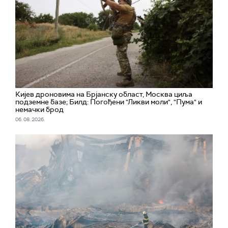
Кијев дроновима на Брјанску област, Москва циља
подземне базе; Билд: Погођени "Ликви моли", "Пума" и
немачки брод
06. 08. 2026.