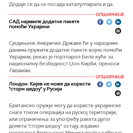
територије и становништва региона“, навео је
Додаје се да се посада катапултирала и да
Белоусов, саопштило Министарство одбране.
нема опасности по њихове животе.
ОПШИРНИЈЕ
Кључни задатак тела је да војницима обезбеди
"Авион се срушио у напуштено подручје. Нема
САД најавиле додатне пакете
оружје, преноси
помоћи Украјини
РИА Новости.
разарања на терену", наводи се у саопштењу
војног ресора.
( РИА Новости, Танјуг )
Сједињене Америчке Државе ће у наредним
Према прелиминарним подацима, узрок
данима пружити додатне пакете војне помоћи
несреће је технички квар.
Украјини, рекао је портпарол Беле куће за
(Известия)
националну безбедност Џон Кирби, преноси
Гардијан.
ОПШИРНИЈЕ
Напомиње се да су Кирбијеви коментари
Лондон: Кијев не може да користи
уследили након што је украјински министар
"сторм шедоу" у Русији
одбране Рустем Умеров разговарао са својим
америчким колегом Лојдом Остином о
Британско оружје могу да користе украјинске
ситуацији на бојном пољу и одбрамбеним
снаге током операција на руској територији,
потребама Украјине.
али ограничења за употребу ракета дугог
(Guardian)
домета "сторм шедоу" остају, изјавио
портпарол британског Министарства одбране.