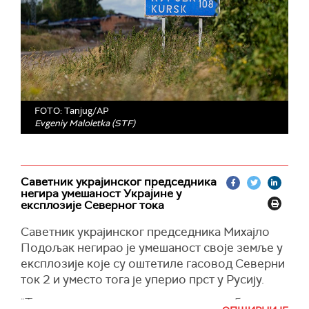
FOTO: Tanjug/AP
Evgeniy Maloletka (STF)
Саветник украјинског председника
негира умешаност Украјине у
експлозије Северног тока
Саветник украјинског председника Михајло
Подољак негирао је умешаност своје земље у
експлозије које су оштетиле гасовод Северни
ток 2 и уместо тога је уперио прст у Русију.
"Такав чин се може извести само уз обимне