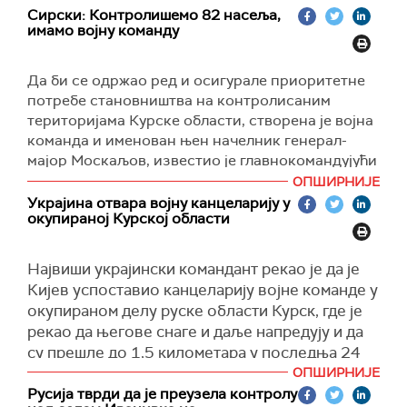
оружје, рекао сам им (западним политичарима)
Сирски: Контролишемо 82 насеља,
пограничне регионе веома разорним
директно. Нећемо користити никакво оружје
имамо војну команду
навођеним бомбама.
док не крочите на нашу државну границу. То је
граница наше савезне државе", рекао је
Москва пориче да гађа цивиле или цивилну
Да би се одржао ред и осигурале приоритетне
Лукашенко у интервјуу за
ТВ канал Русија
у
инфраструктуру у Украјини.
потребе становништва на контролисаним
Минску.
(Reuters)
територијама Курске области, створена је војна
Пподсетио је да ће Русија, према постојећим
команда и именован њен начелник генерал-
споразумима, у случају агресије на Белорусију,
мајор Москаљов, известио је главнокомандујући
послати своје трупе у земљу ради војне
оружаних снага Олександр Сирски.
ОПШИРНИЈЕ
подршке.
"На територији Курске области завршено је
Украјина отвара војну канцеларију у
окупираној Курској области
тражење и уништавање непријатеља у насељу
"Русија, према нашем договору, уводи своје
Суџа и још три насеља. Да би се одржао ред и
јединице, оне се одређују које војске у
закон и осигурале приоритетне потребе
Највиши украјински командант рекао је да је
Белорусију. Ми примамо први ударац, а онда
становништва на контролисаним
Кијев успоставио канцеларију војне команде у
нас Русија подржава у резерви", рекао је
територијама, створена је војна команда и
окупираном делу руске области Курск, где је
Лукашенко.
именован њен начелник генерал-мајор
рекао да његове снаге и даље напредују и да
(Интерфакс)
Москаљов", рекао је Сирски.
су прешле до 1,5 километара у последња 24
сата.
ОПШИРНИЈЕ
Истакао је да су од почетка офанзивне
Русија тврди да је преузела контролу
операције на територији Курске области,
Олександар Сирски, шеф украјинских