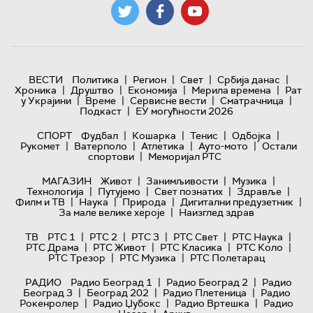
|
|
|
|
ВЕСТИ
Политика
Регион
Свет
Србија данас
|
|
|
|
Хроника
Друштво
Економија
Мерила времена
Рат
|
|
|
|
у Украјини
Време
Сервисне вести
Сматрачница
|
Подкаст
ЕУ могућности 2026
|
|
|
|
СПОРТ
Фудбал
Кошарка
Тенис
Одбојка
|
|
|
|
Рукомет
Ватерполо
Атлетика
Ауто-мото
Остали
|
спортови
Меморијал РТС
|
|
|
МАГАЗИН
Живот
Занимљивости
Музика
|
|
|
|
Технологијa
Путујемо
Свет познатих
Здравље
|
|
|
|
Филм и ТВ
Наука
Природа
Дигитални предузетник
|
За мале велике хероје
Наизглед здрав
|
|
|
|
|
ТВ
РТС 1
РТС 2
РТС 3
РТС Свет
РТС Наука
|
|
|
|
РТС Драма
РТС Живот
РТС Класика
РТС Коло
|
|
РТС Трезор
РТС Музика
РТС Полетарац
|
|
РАДИО
Радио Београд 1
Радио Београд 2
Радио
|
|
|
Београд 3
Београд 202
Радио Плетеница
Радио
|
|
|
Рокенролер
Радио Џубокс
Радио Вртешка
Радио