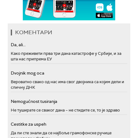
КОМЕНТАРИ
Da, ali...
Како преживети прва три дана катастрофе у Србији, и за
шта нас припрема ЕУ
Dvojnik mog oca
Вероватно свако од нас има свог двојника са којим дели и
сличну ДНК
Nemogućnost tusiranja
Не туширате се сваког дана – не стидите се, то је здраво
Cestitke za uspeh
Да ли сте знали да се најбоље грамофонске ручице