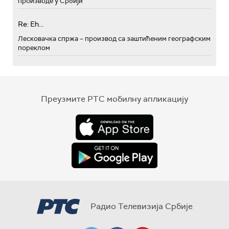
производе у Србији
Re: Eh...
Лесковачка спржа – производ са заштићеним географским
пореклом
Преузмите РТС мобилну апликацију
Радио Телевизија Србије