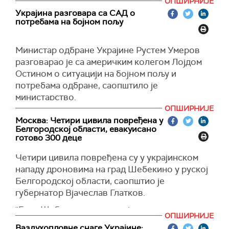
ОПШИРНИЈЕ
техничке и финансијске ресурсе... А ко је све
Украјина разговара са САД о
то поседовао у време бомбардовања? Само
потребама на бојном пољу
Русија", рекао је Подољак.
(
Reuters
)
Министар одбране
Украјине
Рустем Умеров
разговарао је са америчким колегом Лојдом
Остином о ситуацији на бојном пољу и
потребама одбране, саопштило је
министарство.
ОПШИРНИЈЕ
Умеров је такође захвалио Остину на
Москва: Четири цивила повређена у
"континуираној и свеобухватној подршци од
Белгородској области, евакуисано
почетка инвазије на Русију у пуном обиму",
готово 300 деце
наводи се у саопштењу на друштвеним
Четири цивила повређена су у украјинском
мрежама.
нападу дроновима на град Шебекино у руској
(
Reuters
)
Белгородској области, саопштио је
губернатор Вјачеслав Глатков.
"Град Шебекино нападнут је дроновима
ОПШИРНИЈЕ
украјинских оружаних снага. Четири цивила су
Ваздухопловне снаге Украјине: