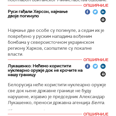
ОПШИРНИЈЕ
"У процесу преноса оружја јасно стављамо до
Руси гађали Херсон, најмање
знања да опрема мора да се користи у складу
двоје погинуло
са међународним правом", нагласио је
портпарол.
Најмање две особе су погинуле, а седам их је
Међутим, нагласио је да остају на снази
повређено у руским нападима вођеним
ограничења употребе ракета дугог домета
бомбама у североисточном украјинском
"сторм шедоу" које је испоручила Велика
региону Харков, саопштиле су локалне
Британија, а које се могу користити само
власти.
унутар међународно признатих граница
ОПШИРНИЈЕ
У нападу је погођено предузеће у округу
Украјине.
Лукашенко: Нећемо користити
Купијанск, известио је регионални гувернер
нуклеарно оружје док не крочите на
(Reuters)
Олег Синегубов на
Телеграму.
нашу границу
У нападу су оштећене административне
Белорусија неће користити нуклеарно оружје
зграде, обданиште и више од 20 приватних
све док њене државне границе не буду
кућа, додала је полиција.
нарушене, изјавио је председник Александар
Лукашенко, преноси државна агенција
Белта.
Харков, други по величини град у Украјини и
околни регион су дуго мета руских напада, а
"Када се овде појавило тактичко нуклеарно
ОПШИРНИЈЕ
руске трупе месецима гађају украјинске