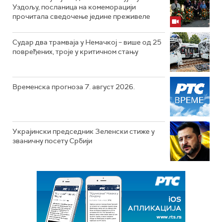
Уздољу, посланица на комеморацији
прочитала сведочење једине преживеле
Судар два трамваја у Немачкој – више од 25
повређених, троје у критичном стању
Временска прогноза 7. август 2026.
Украјински председник Зеленски стиже у
званичну посету Србији