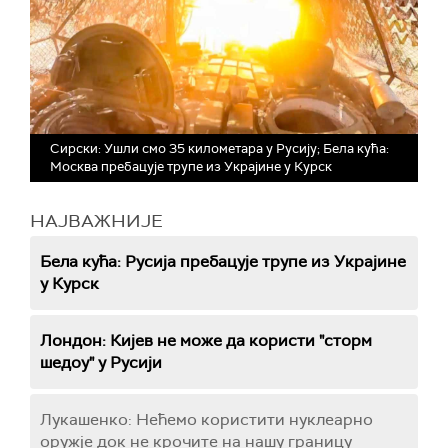
Сирски: Ушли смо 35 километара у Русију; Бела кућа:
Москва пребацује трупе из Украјине у Курск
НАЈВАЖНИЈЕ
Бела кућа: Русија пребацује трупе из Украјине
у Курск
Лондон: Кијев не може да користи "сторм
шедоу" у Русији
Лукашенко: Нећемо користити нуклеарно
оружје док не крочите на нашу границу