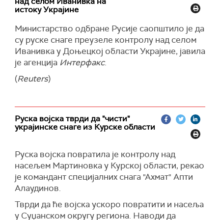
над селом Иванивка на
украјинске трупе напредовале 35 километара
оружаних снага, рекао је председнику
истоку Украјине
на територији непријатеља, овладавши 1.150
Владимиру Зеленском у видео-снимку који је
Министарство одбране Русије саопштило је да
квадратних километара територије, односно
објавио украјински лидер да су кијевске снаге
су руске снаге преузеле контролу над селом
82 насеља.
напредовале 35 километара у руској области
Иванивка у Доњецкој области
Украјине
, јавила
Курск откако су прошле недеље извршиле
(Укринформ)
је агенција
Интерфакс
.
упад.
(
Reuters
)
(
Reuters
)
Руска војска тврди да "чисти"
украјинске снаге из Курске области
Руска војска повратила је контролу над
насељем Мартиновка у Курској области, рекао
је командант специјалних снага "Ахмат" Апти
Алаудинов.
Тврди да ће војска ускоро повратити и насеља
у Суџанском округу региона. Наводи да