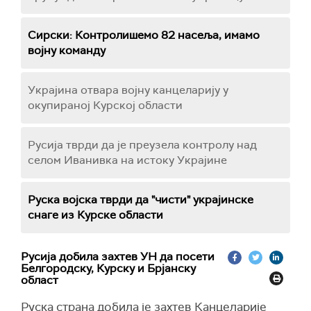
Сирски: Контролишемо 82 насеља, имамо
војну команду
Украјина отвара војну канцеларију у
окупираној Курској области
Русија тврди да је преузела контролу над
селом Иванивка на истоку Украјине
Руска војска тврди да "чисти" украјинске
снаге из Курске области
Русија добила захтев УН да посети
Белгородску, Курску и Брјанску
област
Руска страна добила је захтев Канцеларије