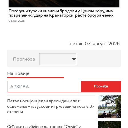
Погођени турски цивилни бродови у Црном мору, има
повређених; удар на Краматорск, расте број рањених
04. 08. 2026.
петак, 07. август 2026.
Прогноза
Најновије
Петак носи још један врели дан, али и
освежење – пљускови и грмљавина после 37
степени
Сећање на убијене дан после "Олује" у