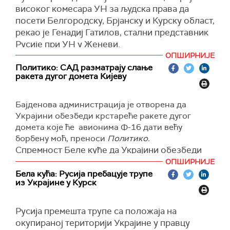
високог комесара УН за људска права да
посети Белгородску, Брјанску и Курску област,
рекао је Генадиј Гатилов, стални представник
Русије при УН у Женеви.
ОПШИРНИЈЕ
"Наша стална мисија је примила званично
Политико: САД разматрају слање
писмо од Канцеларије високог комесара
ракета дугог домета Кијеву
Уједињених нација за људска права са
захтевом да делегација посети Белгородску,
Бајденова администрација је отворена да
Брјанску и Курску област Руске Федерације",
Украјини обезбеди крстареће ракете дугог
потврдио је Гатилов.
домета које ће авионима Ф-16 дати већу
Додао је да је захтев прослеђен Министарству
борбену моћ, преноси
Политико.
спољних послова.
Спремност Беле куће да Украјини обезбеди
ракете ваздух-земља појавила се на позадини
ОПШИРНИЈЕ
(Интерфакс)
изненађујуће успешне офанзиве Оружаних
Бела кућа: Русија пребацује трупе
из Украјине у Курск
снага Украјине у Курској области, напомиње
Политико.
Русија премешта трупе са положаја на
Коначна одлука о трансферу пројектила тек
окупираној територији Украјине у правцу
треба да буде донета, али према речима једног