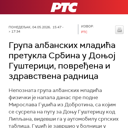
РТС
ИЗВОР:
ПОНЕДЕЉАК, 04.05.2026, 15:47 -
> 17:34
РТС
Група албанских младића
претукла Србина у Доњој
Гуштерици, повређена и
здравствена радница
Непозната група албанских младића
физички је напала данас пре подне
Мирослава Гуџића из Добротина, са којим
се сусрела на путу за Доњу Гуштерицу код
Липљана, видевши га у аутомобилу српских
таблица. Гуџић је завршио у болници у