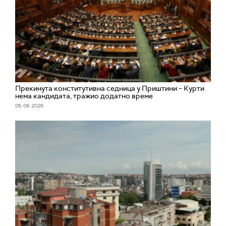
Прекинута конститутивна седница у Приштини – Курти
нема кандидата, тражио додатно време
06. 08. 2026.