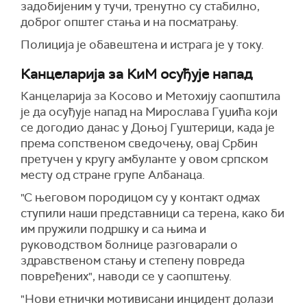
задобијеним у тучи, тренутно су стабилно,
доброг општег стања и на посматрању.
Полиција је обавештена и истрага је у току.
Канцеларија за КиМ осуђује напад
Канцеларија за Косово и Метохију саопштила
је да осуђује напад на Мирослава Гуџића који
се догодио данас у Доњој Гуштерици, када је
према сопственом сведочењу, овај Србин
претучен у кругу амбуланте у овом српском
месту од стране групе Албанаца.
"С његовом породицом су у контакт одмах
ступили наши представници са терена, како би
им пружили подршку и са њима и
руководством болнице разговарали о
здравственом стању и степену повреда
повређених", наводи се у саопштењу.
"Нови етнички мотивисани инцидент долази