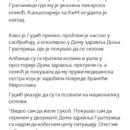
Грачаници где му је указана лекарска
помоћ. Канцеларија за КиМ осудила је
напад.
Како је Гуџић пренео, проблем је настао у
саобраћају, а ескалирао у Дому здравља Доња
Гуштерица, где је покушао да се склони.
Албанци су га пратили колима и ушли у
просторије Дома здравља, претукли га, а
помоћ је покушала да му пружи медицинска
сестра која је задобила повреде бранећи
Мирослава.
Гуџић указује да су га псовали на националној
основи.
“Видео сам да желе сукоб. Покушао сам да
скренем у двориште Дома здравља Гуштерица
са надом да избегнем целу ситуацију. Опет ми