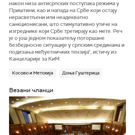
након низа антисрпских поступака режима у
Приштини, као и напада на Србе који остају
нерасветљени или неадекватно
санкционисани, што стимулативно утиче на
изгреднике који Србе третирају као мете. Реч
је о још једном показатељу погоршане
безбедносне ситуације у српским срединама и
подизања међуетничких тензија", истичу из
Канцеларије за КиМ.
Косово и Метохија
Доња Гуштерица
Везани чланци