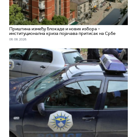
Приштина између блокаде и нових избора –
институционална криза појачава притисак на Србе
06. 08. 2026.