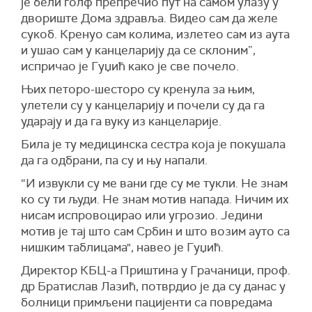
је бели голф препречио пут на самом улазу у
двориште Дома здравља. Видео сам да желе
сукоб. Кренуо сам колима, излетео сам из аута
и ушао сам у канцеларију да се склоним”,
испричао је Гуџић како је све почело.
Њих петоро-шесторо су кренула за њим,
улетели су у канцеларију и почели су да га
ударају и да га вуку из канцеларије.
Била је ту медицинска сестра која је покушала
да га одбрани, па су и њу напали.
“И извукли су ме вани где су ме тукли. Не знам
ко су ти људи. Не знам мотив напада. Ничим их
нисам испровоцирао или угрозио. Једини
мотив је тај што сам Србин и што возим ауто са
нишким таблицама", навео је Гуџић.
Директор КБЦ-а Приштина у Грачаници, проф.
др Братислав Лазић, потврдио је да су данас у
болници примљени пацијенти са повредама