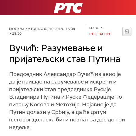
РТС
ИЗВОР:
МОСКВА
/ УТОРАК, 02.10.2018, 15:08 -
> 19:30
РТС, ТАНЈУГ
Вучић: Разумевање и
пријатељски став Путина
Председник Александар Вучић изјавио је
да је наишао на разумевање и искрени и
пријатељски став председника Русије
Владимира Путина и Руске Федерације по
питању Косова и Метохије. Најавио је да
Путин долази у Србију, а да ће датум
његовог доласка бити познат за две до три
недеље.