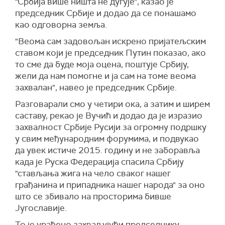
"Србија више ништа не дугује", казао је
председник Србије и додао да се понашамо
као одговорна земља.
"Веома сам задовољан искрено пријатељским
ставом који је председник Путин показао, ако
то сме да буде моја оцена, поштује Србију,
жели да нам помогне и ја сам на томе веома
захвалан", навео је председник Србије.
Разговарали смо у четири ока, а затим и ширем
саставу, рекао је Вучић и додао да је изразио
захвалност Србије Русији за огромну подршку
у свим међународним форумима, и подвукао
да увек истиче 2015. годину и не заборавља
када је Руска Федерација спасила Србију
"стављања жига на чело сваког нашег
грађанина и припадника нашег народа" за оно
што се збивало на просторима бивше
Југославије.
То је урађено захваљујући предсeднику