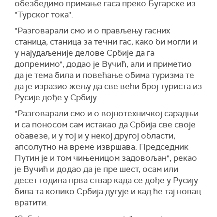
обезбедимо примање гаса преко Бугарске из
"Турског тока".
"Разговарали смо и о прављењу гасних
станица, станица за течни гас, како би могли и
у најудаљеније делове Србије да га
допремимо", додао је Вучић, али и приметио
да је тема била и повећање обима туризма те
да је изразио жељу да све већи број туриста из
Русије дође у Србију.
"Разговарали смо и о војнотехничкој сарадњи
и са поносом сам истакао да Србија све своје
обавезе, и у тој и у некој другој области,
апсолутно на време извршава. Председник
Путин је и том чињеницом задовољан", рекао
је Вучић и додао да је пре шест, осам или
десет година прва ствар када се дође у Русију
била та колико Србија дугује и кад ће тај новац
вратити.