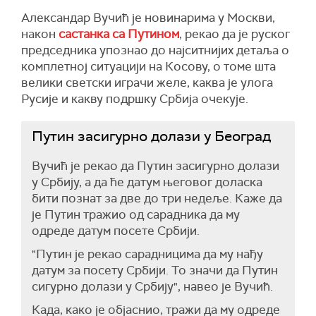
Александар Вучић је новинарима у Москви,
након
састанка са Путином
, рекао да је руског
председника упознао до најситнијих детаља о
комплетној ситуацији на Косову, о томе шта
велики светски играчи желе, каква је улога
Русије и какву подршку Србија очекује.
Путин засигурно долази у Београд
Вучић је рекао да Путин засигурно долази
у Србију, а да ће датум његовог доласка
бити познат за две до три недеље. Каже да
је Путин тражио од сарадника да му
одреде датум посете Србији.
"Путин је рекао сарадницима да му нађу
датум за посету Србији. То значи да Путин
сигурно долази у Србију", навео је Вучић.
Када, како је објаснио, тражи да му одреде