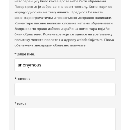
нетолеранцију било какве врсте неће бити објављени.
Говор мржње је забрањен на овом порталу. Коментари се
морају односити на тему чланка. Предност ће имати
коментари граматички и правописно исправно написани.
Коментаре писане великим словима нећемо објављивати.
Задржавамо право избора и краћења коментара који ће
бити објављени. Коментаре који се односе на уређивачку
политику можете послати на адресу webdesk@rts.rs. Поља
обележена звездицом обавезно попуните.
*Ваше име:
*наслов
*текст