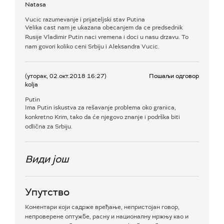
Natasa
Vucic razumevanje i prijateljski stav Putina
Velika cast nam je ukazana obecanjem da ce predsednik
Rusije Vladimir Putin naci vremena i doci u nasu drzavu. To
nam govori koliko ceni Srbiju i Aleksandra Vucic.
(уторак, 02.окт.2018 16:27)
Пошаљи одговор
kolja
Putin
Ima Putin iskustva za rešavanje problema oko granica,
konkretno Krim, tako da će njegovo znanje i podrška biti
odlična za Srbiju.
Види још
Упутство
Коментари који садрже вређање, непристојан говор,
непроверене оптужбе, расну и националну мржњу као и