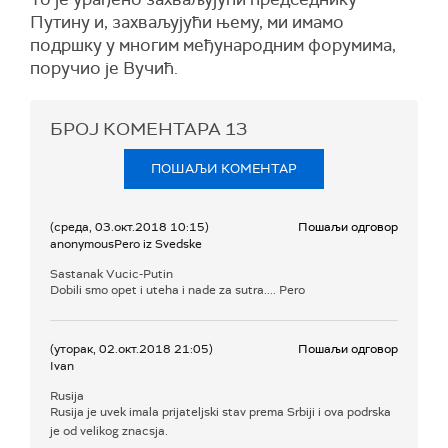
Путину и, захваљујући њему, ми имамо
подршку у многим међународним форумима,
поручио је Вучић.
БРОЈ КОМЕНТАРА
13
ПОШАЉИ КОМЕНТАР
(среда, 03.окт.2018 10:15)
Пошаљи одговор
anonymousPero iz Svedske
Sastanak Vucic-Putin
Dobili smo opet i uteha i nade za sutra.... Pero
(уторак, 02.окт.2018 21:05)
Пошаљи одговор
Ivan
Rusija
Rusija je uvek imala prijateljski stav prema Srbiji i ova podrska
je od velikog znacsja.