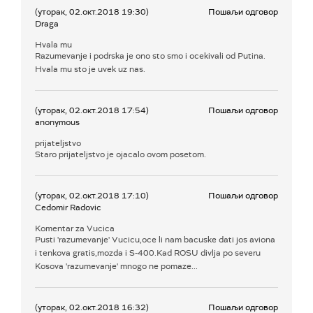
(уторак, 02.окт.2018 19:30)
Пошаљи одговор
Draga
Hvala mu
Razumevanje i podrska je ono sto smo i ocekivali od Putina.
Hvala mu sto je uvek uz nas.
(уторак, 02.окт.2018 17:54)
Пошаљи одговор
anonymous
prijateljstvo
Staro prijateljstvo je ojacalo ovom posetom.
(уторак, 02.окт.2018 17:10)
Пошаљи одговор
Cedomir Radovic
Komentar za Vucica
Pusti 'razumevanje' Vucicu,oce li nam bacuske dati jos aviona
i tenkova gratis,mozda i S-400.Kad ROSU divlja po severu
Kosova 'razumevanje' mnogo ne pomaze...
(уторак, 02.окт.2018 16:32)
Пошаљи одговор