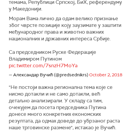
темама, Републици Српској, БиХ, референдуму
у Македонији.
Морам Вама лично да одам велико признање
због чврсте позиције коју заузимате у заштити
међународног права и животно важних
националних и државних интереса Србије.
Са председником Руске Федерације
Владимиром Путином
pic.twitter.com/7snzH7MoYa
— Александар Вучић (@predsednikrs)
October 2, 2018
"Не постоји важна регионална тема које се
нисмо дотакли и не само дотакли, већ
детаљно анализирали. У складу са тим,
очекујем да посета председника Путина
донесе много конкретних економских
резултата, да одмах доведе до убрзаног раста
наше трговинске размене", истакао је Вучић.