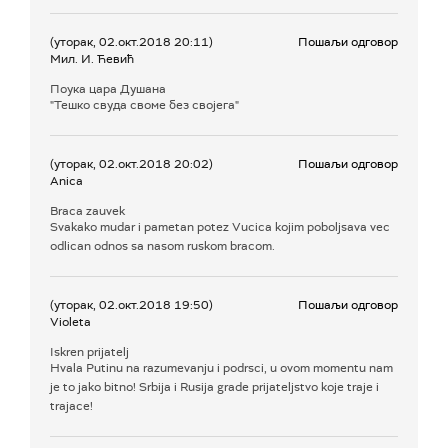
(уторак, 02.окт.2018 20:11)
Пошаљи одговор
Мил. И. Ћевић
Поука цара Душана
"Тешко свуда своме без својега"
(уторак, 02.окт.2018 20:02)
Пошаљи одговор
Anica
Braca zauvek
Svakako mudar i pametan potez Vucica kojim poboljsava vec
odlican odnos sa nasom ruskom bracom.
(уторак, 02.окт.2018 19:50)
Пошаљи одговор
Violeta
Iskren prijatelj
Hvala Putinu na razumevanju i podrsci, u ovom momentu nam
je to jako bitno! Srbija i Rusija grade prijateljstvo koje traje i
trajace!