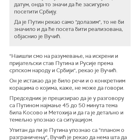
датум, онда то значи да ће засигурно
посетити Србију.
Да је Путин рекао само "долазим", то не би
значило и да ће посета бити реализована,
објаснио је Вучић.
"Наишли смо на разумевање, на искрени и
пријатељски став Путина и Русије према
српском народу и Србији", рекао је Вучић.
Он је истакао да је било речи и о конкретним
корацима о којима, каже, не може да говори.
Председник је прецизирао да је у разговору
са Путином најмање 45 до 50 минута тема
била Косово и Метохија и да га је детаљно и
темељно упознао са ситуацијом.
Упитан да ли је Путина упознао са "планом о
разграничењу", Вучић је рекао да нема шта да