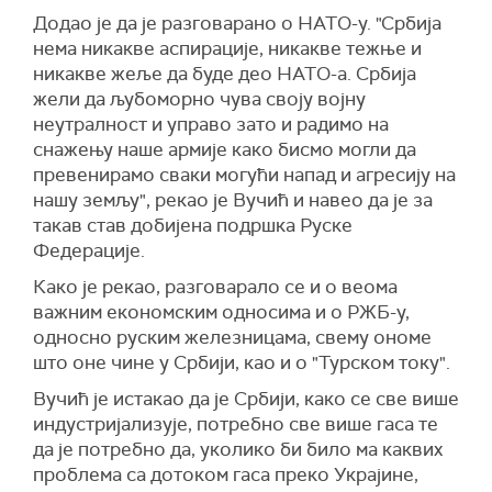
Додао је да је разговарано о НАТО-у. "Србија
нема никакве аспирације, никакве тежње и
никакве жеље да буде део НАТО-а. Србија
жели да љубоморно чува своју војну
неутралност и управо зато и радимо на
снажењу наше армије како бисмо могли да
превенирамо сваки могући напад и агресију на
нашу земљу", рекао је Вучић и навео да је за
такав став добијена подршка Руске
Федерације.
Како је рекао, разговарало се и о веома
важним економским односима и о РЖБ-у,
односно руским железницама, свему ономе
што оне чине у Србији, као и о "Турском току".
Вучић је истакао да је Србији, како се све више
индустријализује, потребно све више гаса те
да је потребно да, уколико би било ма каквих
проблема са дотоком гаса преко Украјине,