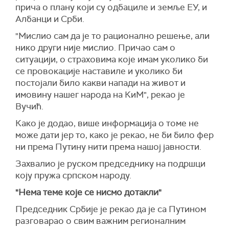
прича о плану који су одбациле и земље ЕУ, и
Албанци и Срби.
"Мислио сам да је то рационално решење, али
нико други није мислио. Причао сам о
ситуацији, о страховима које имам уколико би
се провокације наставиле и уколико би
постојали било какви напади на живот и
имовину нашег народа на КиМ", рекао је
Вучић.
Како је додао, више информација о томе не
може дати јер то, како је рекао, не би било фер
ни према Путину нити према нашој јавности.
Захвалио је руском председнику на подршци
коју пружа српском народу.
"Нема теме које се нисмо дотакли"
Председник Србије је рекао да је са Путином
разговарао о свим важним регионалним