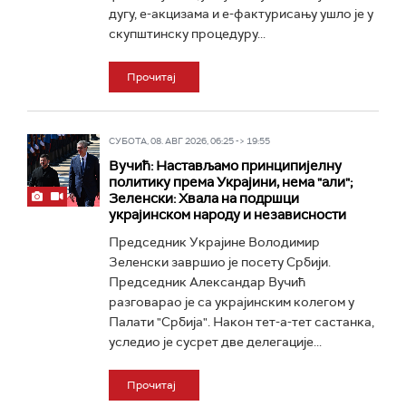
дугу, е-акцизама и е-фактурисању ушло је у
скупштинску процедуру...
Прочитај
СУБОТА, 08. АВГ 2026, 06:25 -> 19:55
Вучић: Настављамо принципијелну
политику према Украјини, нема "али";
Зеленски: Хвала на подршци
украјинском народу и независности
Председник Украјине Володимир
Зеленски завршио је посету Србији.
Председник Александар Вучић
разговарао је са украјинским колегом у
Палати "Србија". Након тет-а-тет састанка,
уследио је сусрет две делегације...
Прочитај