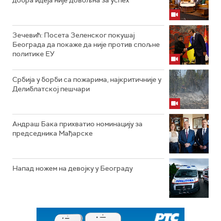
добра идеја није довољна за успех
Зечевић: Посета Зеленског покушај
Београда да покаже да није против спољне
политике ЕУ
Србија у борби са пожарима, најкритичније у
Делиблатској пешчари
Андраш Бака прихватио номинацију за
председника Мађарске
Напад ножем на девојку у Београду