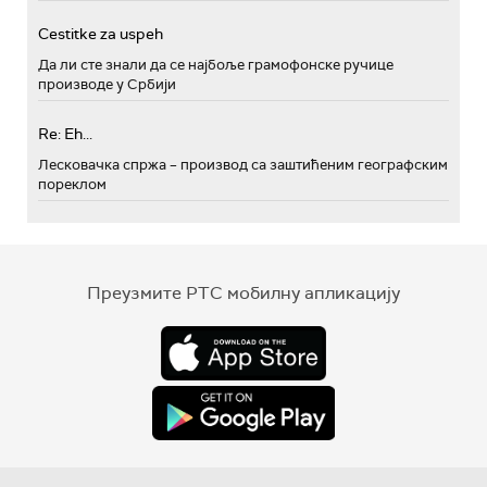
Cestitke za uspeh
Да ли сте знали да се најбоље грамофонске ручице
производе у Србији
Re: Eh...
Лесковачка спржа – производ са заштићеним географским
пореклом
Преузмите РТС мобилну апликацију