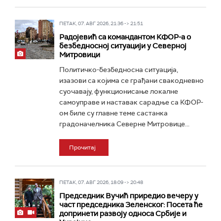
ПЕТАК, 07. АВГ 2026, 21:36 -> 21:51
Радојевић са командантом КФОР-а о
безбедносној ситуацији у Северној
Митровици
Политичко-безбедносна ситуација,
изазови са којима се грађани свакодневно
суочавају, функционисање локалне
самоуправе и наставак сарадње са КФОР-
ом биле су главне теме састанка
градоначелника Северне Митровице...
Прочитај
ПЕТАК, 07. АВГ 2026, 18:09 -> 20:48
Председник Вучић приредио вечеру у
част председника Зеленског: Посета ће
допринети развоју односа Србије и