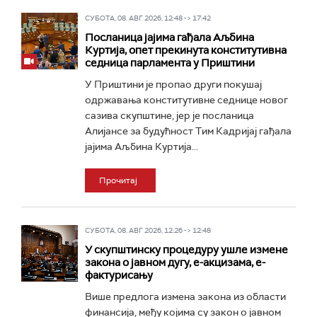
СУБОТА, 08. АВГ 2026, 12:48 -> 17:42
Посланица јајима гађала Аљбина
Куртија, опет прекинута конститутивна
седница парламента у Приштини
У Приштини је пропао други покушај
одржавања конститутивне седнице новог
сазива скупштине, јер је посланица
Алијансе за будућност Тим Кадријај гађала
јајима Аљбина Куртија...
Прочитај
СУБОТА, 08. АВГ 2026, 12:26 -> 12:48
У скупштинску процедуру ушле измене
закона о јавном дугу, е-акцизама, е-
фактурисању
Више предлога измена закона из области
финансија, међу којима су закон о јавном