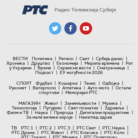
Радио Телевизија Србије
|
|
|
|
ВЕСТИ
Политика
Регион
Свет
Србија данас
|
|
|
|
Хроника
Друштво
Економија
Мерила времена
Рат
|
|
|
|
у Украјини
Време
Сервисне вести
Сматрачница
|
Подкаст
ЕУ могућности 2026
|
|
|
|
СПОРТ
Фудбал
Кошарка
Тенис
Одбојка
|
|
|
|
Рукомет
Ватерполо
Атлетика
Ауто-мото
Остали
|
спортови
Меморијал РТС
|
|
|
МАГАЗИН
Живот
Занимљивости
Музика
|
|
|
|
Технологијa
Путујемо
Свет познатих
Здравље
|
|
|
|
Филм и ТВ
Наука
Природа
Дигитални предузетник
|
За мале велике хероје
Наизглед здрав
|
|
|
|
|
ТВ
РТС 1
РТС 2
РТС 3
РТС Свет
РТС Наука
|
|
|
|
РТС Драма
РТС Живот
РТС Класика
РТС Коло
|
|
РТС Трезор
РТС Музика
РТС Полетарац