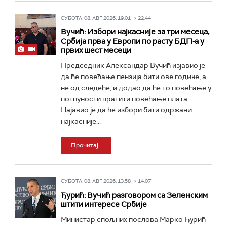
СУБОТА, 08. АВГ 2026, 19:01 -> 22:44
Вучић: Избори најкасније за три месеца,
Србија прва у Европи по расту БДП-а у
првих шест месеци
Председник Александар Вучић изјавио је
да ће повећање пензија бити ове године, а
не од следеће, и додао да ће то повећање у
потпуности пратити повећање плата.
Најавио је да ће избори бити одржани
најкасније...
Прочитај
СУБОТА, 08. АВГ 2026, 13:58 -> 14:07
Ђурић: Вучић разговором са Зеленским
штити интересе Србије
Министар спољних послова Марко Ђурић