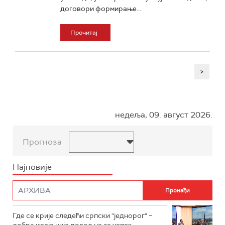
договори формирање...
Прочитај
>
недеља, 09. август 2026.
Прогноза
Најновије
Где се крије следећи српски "једнорог" –