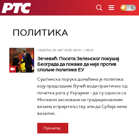
РТС
ПОЛИТИКА
НЕДЕЉА, 09. АВГ 2026, 08:05 -> 08:23
Зечевић: Посета Зеленског покушај
Београда да покаже да није против
спољне политике ЕУ
Суштинска порука домаћина је политика
коју председник Вучић води практично од
почетка рата у Украјини – да су односи са
Москвом засновани на традиционалним
везама и пријатељству, али да Србија нема
вазални...
Прочитај