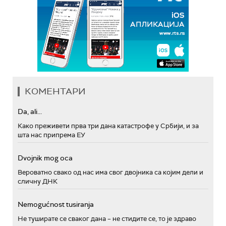
КОМЕНТАРИ
Da, ali...
Како преживети прва три дана катастрофе у Србији, и за
шта нас припрема ЕУ
Dvojnik mog oca
Вероватно свако од нас има свог двојника са којим дели и
сличну ДНК
Nemogućnost tusiranja
Не туширате се сваког дана – не стидите се, то је здраво