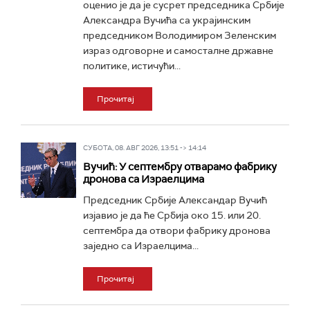
оценио је да је сусрет председника Србије
Александра Вучића са украјинским
председником Володимиром Зеленским
израз одговорне и самосталне државне
политике, истичући...
Прочитај
СУБОТА, 08. АВГ 2026, 13:51 -> 14:14
Вучић: У септембру отварамо фабрику
дронова са Израелцима
Председник Србије Александар Вучић
изјавио је да ће Србија око 15. или 20.
септембра да отвори фабрику дронова
заједно са Израелцима...
Прочитај