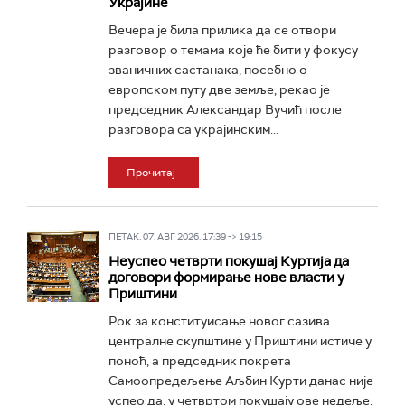
Украјине
Вечера је била прилика да се отвори
разговор о темама које ће бити у фокусу
званичних састанака, посебно о
европском путу две земље, рекао је
председник Александар Вучић после
разговора са украјинским...
Прочитај
ПЕТАК, 07. АВГ 2026, 17:39 -> 19:15
Неуспео четврти покушај Куртија да
договори формирање нове власти у
Приштини
Рок за конституисање новог сазива
централне скупштине у Приштини истиче у
поноћ, а председник покрета
Самоопредељење Аљбин Курти данас није
успео да, у четвртом покушају ове недеље,