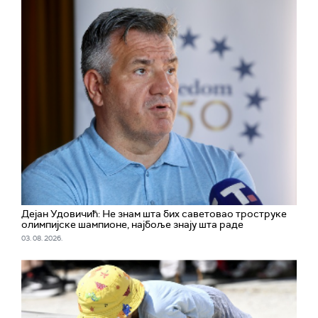
Дејан Удовичић: Не знам шта бих саветовао троструке
олимпијске шампионе, најбоље знају шта раде
03. 08. 2026.