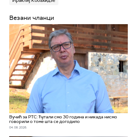
Ираклиј Кобахидзе
Везани чланци
Вучић за РТС: Ћутали смо 30 година и никада нисмо
говорили о томе шта се догодило
04. 08. 2026.