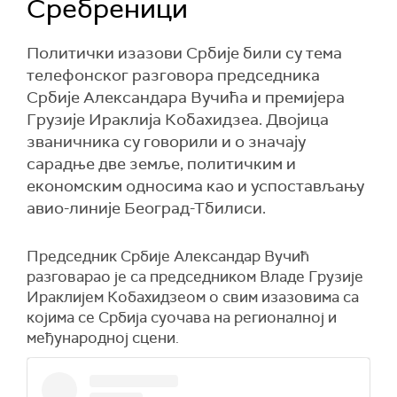
Сребреници
Политички изазови Србије били су тема
телефонског разговора председника
Србије Александара Вучића и премијера
Грузије Ираклија Кобахидзеа. Двојица
званичника су говорили и о значају
сарадње две земље, политичким и
економским односима као и успостављању
авио-линије Београд-Тбилиси.
Председник Србије Александар Вучић
разговарао је са председником Владе Грузије
Ираклијем Кобахидзеом о свим изазовима са
којима се Србија суочава на регионалној и
међународној сцени.