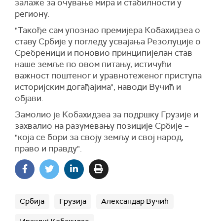
залаже за очување мира и стабилности у
региону.
"Такође сам упознао премијера Кобахидзеа о
ставу Србије у погледу усвајања Резолуције о
Сребреници и поновио принципијелан став
наше земље по овом питању, истичући
важност поштеног и уравнотеженог приступа
историјским догађајима", наводи Вучић и
објави.
Замолио је Кобахидзеа за подршку Грузије и
захвалио на разумевању позиције Србије –
"која се бори за своју земљу и свој народ,
право и правду".
Србија
Грузија
Александар Вучић