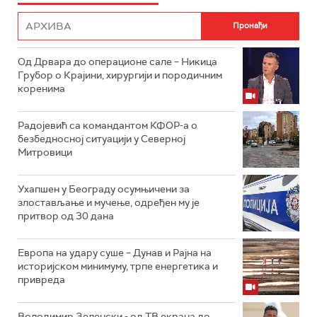
Од Дрвара до операционе сале – Никица
Грубор о Крајини, хирургији и породичним
коренима
Радојевић са командантом КФОР-а о
безбедносној ситуацији у Северној
Митровици
Ухапшен у Београду осумњичени за
злостављање и мучење, одређен му је
притвор од 30 дана
Европа на удару суше – Дунав и Рајна на
историјском минимуму, трпе енергетика и
привреда
Володимир Зеленски - од ТВ екрана до