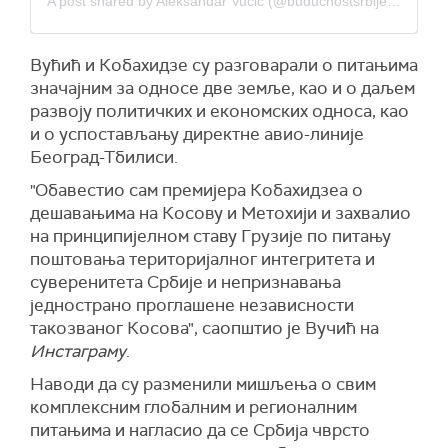
A post shared by Aleksandar Vučić (@buducnostsrbijeav)
Вућић и Кобахидзе су разговарали о питањима
значајним за односе две земље, као и о даљем
развоју политичких и економских односа, као
и о успостављању директне авио-линије
Београд-Тбилиси.
"Обавестио сам премијера Кобахидзеа о
дешавањима на Косову и Метохији и захвалио
на принципијелном ставу Грузије по питању
поштовања територијалног интегритета и
суверенитета Србије и непризнавања
једнострано проглашене независности
такозваног Косова", саопштио је Вучић на
Инстаграму
.
Наводи да су разменили мишљења о свим
комплексним глобалним и регионалним
питањима и нагласио да се Србија чврсто