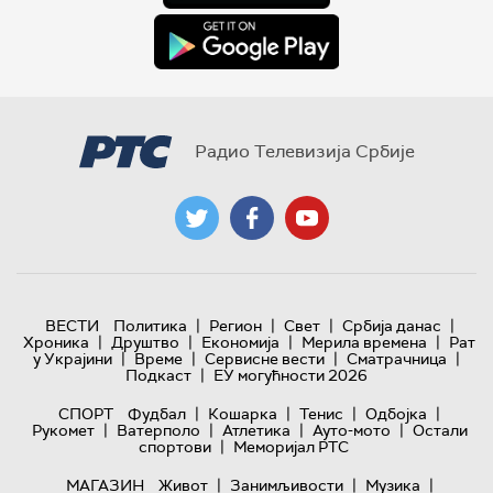
Радио Телевизија Србије
|
|
|
|
ВЕСТИ
Политика
Регион
Свет
Србија данас
|
|
|
|
Хроника
Друштво
Економија
Мерила времена
Рат
|
|
|
|
у Украјини
Време
Сервисне вести
Сматрачница
|
Подкаст
ЕУ могућности 2026
|
|
|
|
СПОРТ
Фудбал
Кошарка
Тенис
Одбојка
|
|
|
|
Рукомет
Ватерполо
Атлетика
Ауто-мото
Остали
|
спортови
Меморијал РТС
|
|
|
МАГАЗИН
Живот
Занимљивости
Музика