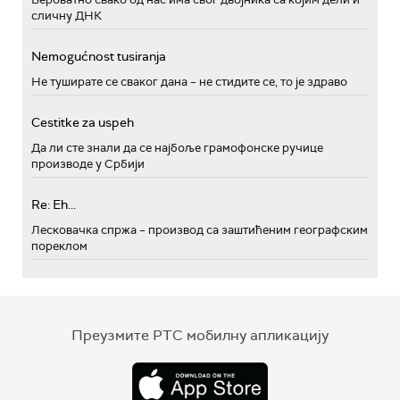
сличну ДНК
Nemogućnost tusiranja
Не туширате се сваког дана – не стидите се, то је здраво
Cestitke za uspeh
Да ли сте знали да се најбоље грамофонске ручице
производе у Србији
Re: Eh...
Лесковачка спржа – производ са заштићеним географским
пореклом
Преузмите РТС мобилну апликацију