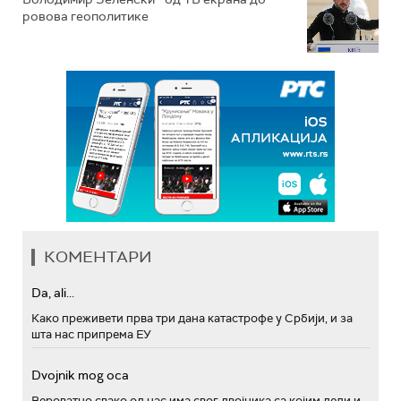
ровова геополитике
КОМЕНТАРИ
Da, ali...
Како преживети прва три дана катастрофе у Србији, и за
шта нас припрема ЕУ
Dvojnik mog oca
Вероватно свако од нас има свог двојника са којим дели и