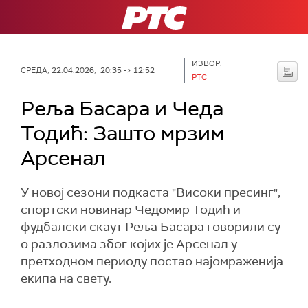
РТС
ИЗВОР:
СРЕДА, 22.04.2026, 20:35 -> 12:52
РТС
Реља Басара и Чеда
Тодић: Зашто мрзим
Арсенал
У новој сезони подкаста "Високи пресинг",
спортски новинар Чедомир Тодић и
фудбалски скаут Реља Басара говорили су
о разлозима због којих је Арсенал у
претходном периоду постао најомраженија
екипа на свету.