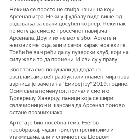
Некима се просто не свиђа начин на који
Арсенал игра. Неки у фудбалу виде више од
радовања за сваки досуђен корнер. Неки пак
не могу да смисле просечног навијача
Арсенала. Други их не воле због Артете и
његових метода, али и самог карактера екипе.
Трећи ће вам рећи да су лузерски клуб, који на
силу жели то да промени. И сви су у праву.
Због тога смо покушали да додатно
распламсамо већ разбуктали пламен, чија прва
варница је зачета на "Емирејтсу" 2019. године.
Осим свега поменутог, причали смо и о
Ђокерешу, Хаверцу, паници која се шири
свлачионицом и шансама да Арсенал поново
остане празних шака.
Артета је био посебна тема. Његов
преображај, чудан приступ тренинзима и
утакмицама, али и сличност са Џорџом