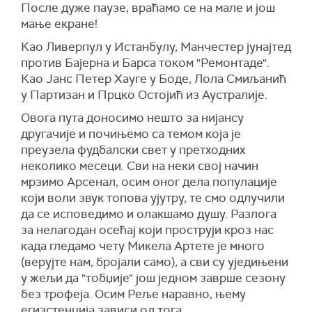
После дуже паузе, враћамо се на мале и још
мање екране!
Као Ливерпул у Истанбулу, Манчестер јунајтед
против Бајерна и Барса током "Ремонтаде".
Као Јанс Петер Хауге у Боде, Лола Смиљанић
у Партизан и Прцко Остојић из Аустралије.
Овога пута доносимо нешто за нијансу
другачије и почињемо са темом која је
преузела фудбалски свет у претходних
неколико месеци. Сви на неки свој начин
мрзимо Арсенал, осим оног дела популације
који воли звук топова ујутру, те смо одлучили
да се исповедимо и олакшамо душу. Разлога
за нелагодан осећај који проструји кроз нас
када гледамо чету Микела Артете је много
(верујте нам, бројали само), а сви су уједињени
у жељи да "тобџије" још једном заврше сезону
без трофеја. Осим Реље наравно, њему
егизстенција зависи од тога.