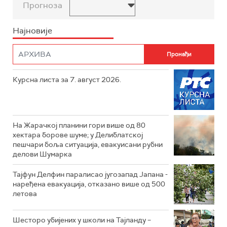
Прогноза
Најновије
Курсна листа за 7. август 2026.
На Жарачкој планини гори више од 80
хектара борове шуме; у Делиблатској
пешчари боља ситуација, евакуисани рубни
делови Шумарка
Тајфун Делфин паралисао југозапад Јапана -
наређена евакуација, отказано више од 500
летова
Шесторо убијених у школи на Тајланду –