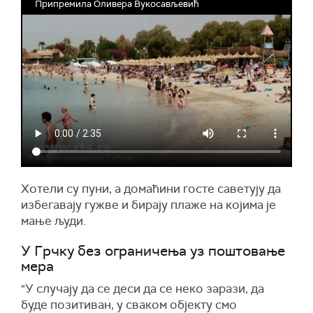
Припремила Оливера Вукосављевић
Хотели су пуни, а домаћини госте саветују да
избегавају гужве и бирају плаже на којима је
мање људи.
У Грчку без ограничења уз поштовање
мера
"У случају да се деси да се неко зарази, да
буде позитиван, у сваком објекту смо