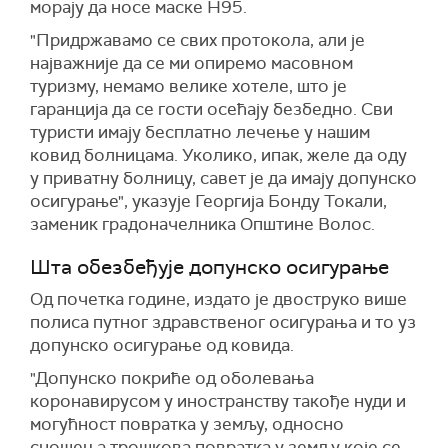
морају да носе маске Н95.
"Придржавамо се свих протокола, али је
најважније да се ми опиремо масовном
туризму, немамо велике хотеле, што је
гаранција да се гости осећају безбедно. Сви
туристи имају бесплатно лечење у нашим
ковид болницама. Уколико, ипак, желе да оду
у приватну болницу, савет је да имају допунско
осигурање", указује Георгија Бонду Токали,
заменик градоначелника Општине Волос.
Шта обезбеђује допунско осигурање
Од почетка године, издато је двоструко више
полиса путног здравственог осигурања и то уз
допунско осигурање од ковида.
"Допунско покриће од оболевања
коронавирусом у иностранству такође нуди и
могућност повратка у земљу, односно
сношења трошкова повратка у земљу које се