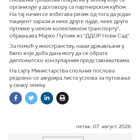
организује у договору са партнерском кућом.
На тај начин се избегава ризик од тога да један
пацијент зарази и неке друге људе, неке друге
путнике у неком колективном транспорту",
објашњава Марко Путник из "ДДОР Нови Сад".
За помоћ у иностранству, наши држављани у
било које доба дана могу да се обрате
дипломатско-конзуларним представништвима.
На сајту Министарства спољних послова
редовно се ажурира листа услова за путовање
у сваку земљу.
петак, 07. август 2026.