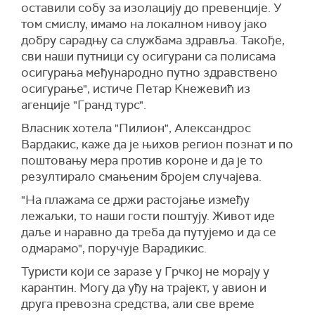
оставили собу за изолацију до превенције. У
том смислу, имамо на локалном нивоу јако
добру сарадњу са службама здравља. Такође,
сви наши путници су осигурани са полисама
осигурања међународно путно здравствено
осигурање", истиче Петар Кнежевић из
агенције "Гранд турс".
Власник хотела "Пилион", Александрос
Вардакис, каже да је њихов регион познат и по
поштовању мера против короне и да је то
резултирало смањеним бројем случајева.
"На плажама се држи растојање између
лежаљки, то наши гости поштују. Живот иде
даље и наравно да треба да путујемо и да се
одмарамо", поручује Варадикис.
Туристи који се заразе у Грчкој не морају у
карантин. Могу да уђу на трајект, у авион и
друга превозна средства, али све време