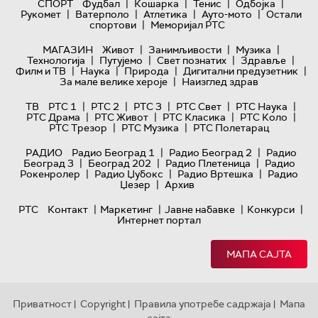
|
|
|
|
СПОРТ
Фудбал
Кошарка
Тенис
Одбојка
|
|
|
|
Рукомет
Ватерполо
Атлетика
Ауто-мото
Остали
|
спортови
Меморијал РТС
|
|
|
МАГАЗИН
Живот
Занимљивости
Музика
|
|
|
|
Технологијa
Путујемо
Свет познатих
Здравље
|
|
|
|
Филм и ТВ
Наука
Природа
Дигитални предузетник
|
За мале велике хероје
Наизглед здрав
|
|
|
|
|
ТВ
РТС 1
РТС 2
РТС 3
РТС Свет
РТС Наука
|
|
|
|
РТС Драма
РТС Живот
РТС Класика
РТС Коло
|
|
РТС Трезор
РТС Музика
РТС Полетарац
|
|
РАДИО
Радио Београд 1
Радио Београд 2
Радио
|
|
|
Београд 3
Београд 202
Радио Плетеница
Радио
|
|
|
Рокенролер
Радио Џубокс
Радио Вртешка
Радио
|
Џезер
Архив
|
|
|
|
РТС
Контакт
Маркетинг
Јавне набавке
Конкурси
Интернет портал
МАПА САЈТА
Приватност
Copyright
Правила употребе садржаја
Мапа
|
|
|