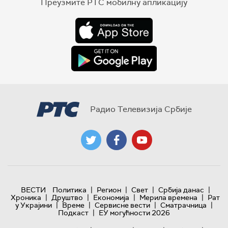
Преузмите РТС мобилну апликацију
Радио Телевизија Србије
|
|
|
|
ВЕСТИ
Политика
Регион
Свет
Србија данас
|
|
|
|
Хроника
Друштво
Економија
Мерила времена
Рат
|
|
|
|
у Украјини
Време
Сервисне вести
Сматрачница
|
Подкаст
ЕУ могућности 2026