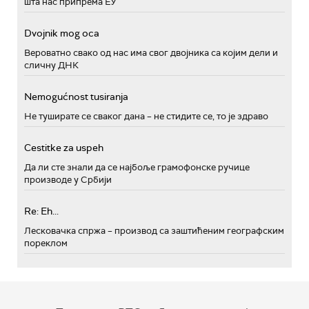
шта нас припрема ЕУ
Dvojnik mog oca
Вероватно свако од нас има свог двојника са којим дели и
сличну ДНК
Nemogućnost tusiranja
Не туширате се сваког дана – не стидите се, то је здраво
Cestitke za uspeh
Да ли сте знали да се најбоље грамофонске ручице
производе у Србији
Re: Eh...
Лесковачка спржа – производ са заштићеним географским
пореклом