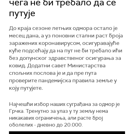
чега не би требало да се
путује
До краја сезоне летњих одмора остало је
месец дана, а уз поновни стални раст броја
заражених коронавирусом, осигуравајуће
куће подсећају да на пут не би требало ићи
без допунског здравственог осигурања за
ковид. Додатни савет Министарства
спољних послова је и да пре пута
проверите пандемијска правила земље у
коју путујете.
Најчешћи избор наших суграђана за одмор је
Грчка. Тренутно за улаз у ту земљу нема
никакавих ограничења, али расте број
оболелих - дневно до 20.000.