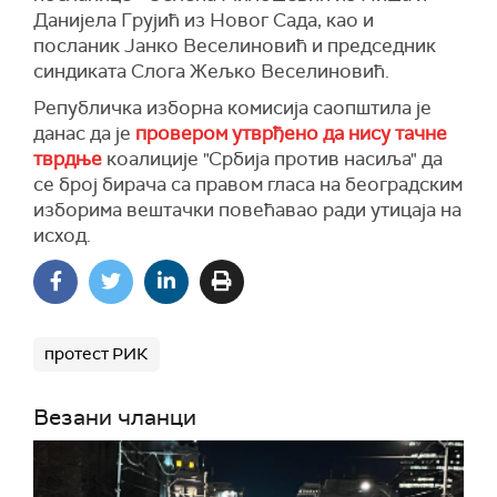
Данијела Грујић из Новог Сада, као и
посланик Јанко Веселиновић и председник
синдиката Слога Жељко Веселиновић.
Републичка изборна комисија саопштила је
данас да је
провером утврђено да нису тачне
тврдње
коалиције "Србија против насиља" да
се број бирача са правом гласа на београдским
изборима вештачки повећавао ради утицаја на
исход.
протест РИК
Везани чланци