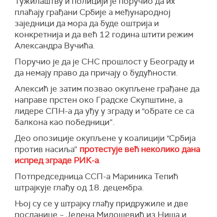
Тужилаштву и полицији је поручио да их
плаћају грађани Србије а међународној
заједници да мора да буде оштрија и
конкретнија и да већ 12 година штити режим
Александра Вучића.
Поручио је да је СНС прошлост у Београду и
да немају право да причају о будућности.
Алексић је затим позвао окупљене грађане да
направе прстен око Градске Скупштине, а
лидере СПН-а да уђу у зграду и "обрате се са
балкона као победници“.
Део опозиције окупљене у коалицији "Србија
против насиља“
протестује већ неколико дана
испред зграде РИК-а
.
Потпредседница ССП-а Мариника Тепић
штрајкује глађу од 18. децембра.
Њој су се у штрајку глађу придружиле и две
посланице – Јелена Милошевић из Ниша и