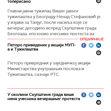
толерисано
Главни јавни тужилац Вишег јавног
тужилаштва у Београду Ненад Стефановић је
у изјави за Танјуг, после насиља које се
вечерас догодило испред Скупштине града
Београда, упозорио учеснике протеста да
насиље на улицама главног града неће бити
ОПШИРНИЈЕ
толерисано.
Петоро приведених у акцији МУП-
а и Тужилаштва
"Сви који изврше кривично дело Позивање на
насилну промену уставног уређења и
Петоро привредних у заједничкој акцији
Насилнично понашање на спортској
Министарства унутрашњих послова и
манифестацији или јавном скупу биће
Тужилаштва, сазнаје РТС.
процесуирани у складу са законом", поручио
је Стефановић. Главни јавни тужилац је
апеловао да учесници ротеста не прибегавају
насиљу, већ да своје захтеве остварују кроз
У околини Скупштине града више
институције.
нема учесника вечерашњег протеста