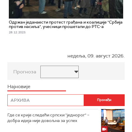
Одржан једанаести протест грађана и коалиције "Србија
против насиља", учесници прошетали до РТС-а
28. 12. 2023.
недеља, 09. август 2026.
Прогноза
Најновије
Где се крије следећи српски "једнорог" –
добра идеја није довољна за успех