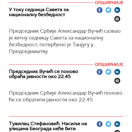
"Ово нормалан човек не може тек тако ни да
ОПШИРНИЈЕ
наставља и током ноћи и јутра сви ће бити
сажваће, а камоли да коментарише", истакао је
У току седница Савета за
похапшени", рекао је Вучић.
националну безбедност
Шапић.
Похвалио је државне органе који су реаговали
Председник Србије Александар Вучић сазвао
на, како је навео, најбољи начин и нису
је хитну седницу Савета за националну
дозволили да земљу сруше – једна група оних
безбедност, потврђено је Танјугу у
који протестују и апсолутно није свесна шта
Председништву.
ради, и друга група која свесно руши државу.
"Ово нема везе са изборима, ово је рушење
ОПШИРНИЈЕ
државе. Не дозволимо да нам сруше земљу,
Председник Вучић се поново
јер кад нам сруше земљу, онда ће нам бити
обраћа јавности око 22.45
касно", закључио је Шапић.
Председник Србије Александар Вучић поново
ће се обратити јавности око 22.45.
Тужилац Стефановић: Насиље на
улицама Београда неће бити