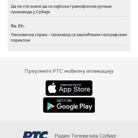
Да ли сте знали да се најбоље грамофонске ручице
производе у Србији
Re: Eh...
Лесковачка спржа – производ са заштићеним географским
пореклом
Преузмите РТС мобилну апликацију
Радио Телевизија Србије