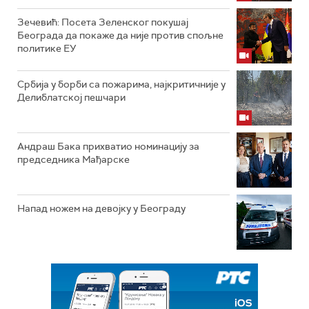
Зечевић: Посета Зеленског покушај
Београда да покаже да није против спољне
политике ЕУ
Србија у борби са пожарима, најкритичније у
Делиблатској пешчари
Андраш Бака прихватио номинацију за
председника Мађарске
Напад ножем на девојку у Београду