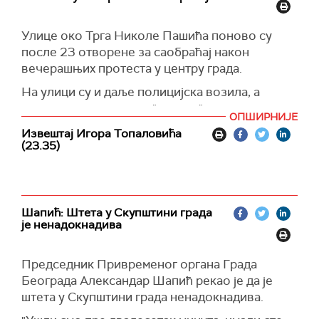
Улице око Трга Николе Пашића поново су
после 23 отворене за саобраћај након
вечерашњих протеста у центру града.
На улици су и даље полицијска возила, а
повремено пролазе и "марице".
ОПШИРНИЈЕ
После 23:40 почело је и повлачење
Извештај Игора Топаловића
(23.35)
полицијских возила која су вечерас била
паркирана испред Скупштине града након
интервеције полиције и жандармерије када су
разбијене демонстрације током 7.
Шапић: Штета у Скупштини града
постизборног протеста.
је ненадокнадива
Председник Привременог органа Града
Београда Александар Шапић рекао је да је
штета у Скупштини града ненадокнадива.