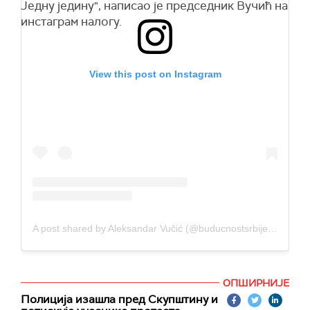
Једну једину", написао је председник Вучић на
инстаграм налогу.
View this post on Instagram
A post shared by Aleksandar Vučić (@buducnostsrbijeav)
ОПШИРНИЈЕ
Полиција изашла пред Скупштину и