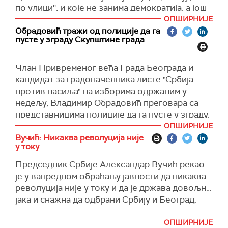
по улици'', и које не занима демократија, а још
да до таквих инцидената неће доћи“, наводи
мање Србија, напали један од симбола
ОПШИРНИЈЕ
МУП.
демократије - здање Скупштине Београда.
Обрадовић тражи од полиције да га
пусте у зграду Скупштине града
Он је нагласио и да ''сви ови хулигани и
умишљени револуционари морају знати да су
Члан Привременог већа Града Београда и
српске институције довољно снажне да и са
кандидат за градоначелника листе "Србија
овим покушајем рушења државе изађу на крај''.
против насиља" на изборима одржаним у
Потпредседник Главног одбора СНС-а
недељу, Владимир Обрадовић преговара са
Владимир Орлић рекао је да су највећи
представницима полиције да га пусте у зграду.
насилници и уништитељи из бившег режима
ОПШИРНИЈЕ
После привременог затишја, окупљени испред
кренули у уништавање институција,
Вучић: Никаква револуција није
улаза у зграду поново су почели да бацају
покушавајући да Србију увуку у сукоб и
у току
летве и друге предмете према вратима и
несрећу.
Председник Србије Александар Вучић рекао
прозорима.
И лидер СПС-а Ивица Дачић осудио је покушај
је у ванредном обраћању јавности да никаква
насилног заузимања Скупштине града
револуција није у току и да је држава довољно
Београда.
јака и снажна да одбрани Србију и Београд.
"Социјалистичка партија Србије и ја лично, као
ОПШИРНИЈЕ
њен председник, најоштрије осуђујемо