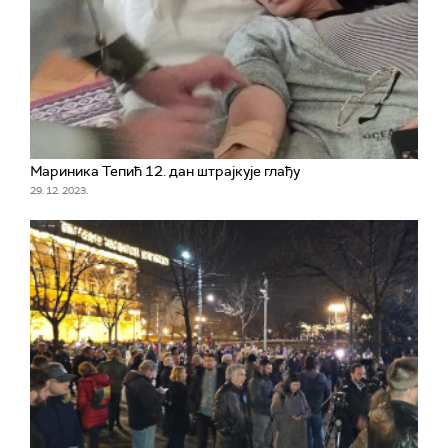
Мариника Тепић 12. дан штрајкује глађу
29. 12. 2023.