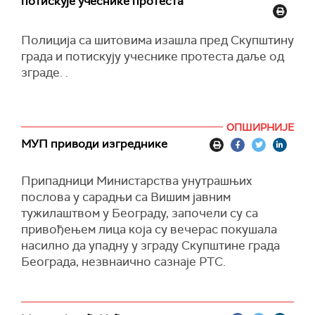
потискује учеснике протеста
Полиција са
ши
товима изашла пред Скупштину
града и потискују учеснике протеста даље од
зграде. .
ОПШИРНИЈЕ
МУП приводи изгреднике
Припадници Министарства унутрашњих
послова у сарадњи са Вишим јавним
тужилаштвом у Београду, започели су са
привођењем лица која су вечерас покушала
насилно да упадну у зграду Скупштине града
Београда, незвнаично сазнаје РТС.