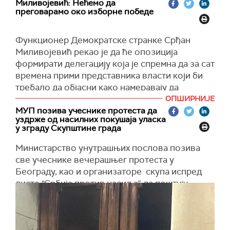
Миливојевић: Нећемо да
преговарамо око изборне победе
Функционер Демократске странке Срђан
Миливојевић рекао је да ће опозиција
формирати делегацију која је спремна да за сат
времена прими представника власти који би
требало да објасни како намеравају да
прихвате пораз и признају изборну крађу.
ОПШИРНИЈЕ
МУП позива учеснике протеста да
"Ми нећемо да преговарамо око изборне
уздрже од насилних покушаја уласка
победе. Ово није борба за власт, ово је борба
у зграду Скупштине града
за слободу. Ми смо слободни људи", рекао је
Министарство унутрашњих послова позива
Миливојевић на протесту.
све учеснике вечерашњег протеста у
Позвао грађане да укључе светла на
Београду, као и организаторе скупа испред
телефонима да би председник Србије
листе "Србија против насиља“ да поштују
Александар Вучић видео колико их има.
законе Републике Србије, не нарушавају јавни
ред и мир и да се уздрже од насилних покушаја
Миливојевић је наглаио да они не желе ни са
уласка у зграду Скупштине града Београда као
ким да се сукобљавају, већ да желе своју