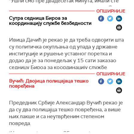
"Ушли смо пре двадесетак минута, имали сте
прилике на улазу да видите на шта личи Стари
ОПШИРНИЈЕ
двор. Не знам колико ћу бити речит и колико
Сутра седница Бироа за
сам у стању, али ова соба у којој се налазимо је
координацију службе безбедности
соба која се зове 19. век. Штета је
ненадокнадива", рекао је Шапић.
Ивица Дачић је рекао је да треба одвојити шта
Подсетио да је пре неколико дана
су политичка окупљања од упада у државне
упозоравао, како је рекао, овакав развој
институције и рушење уставног поретка и
догађаја.
додао да је за понедељак у 15 сати заказао
седницу Бироа за координацију службе
"Не знам да ли су сада неки свесни да оно што
безбедности.
ОПШИРНИЈЕ
сам говорио није био мој хир и покушај
Вучић: Двојица полицајаца тешко
политичког маркетинга. Рекао сам да, будемо
"Овде је реч о упаду у институције и рушењу
повређена
ли дозволили да се насиљем и рушењем
уставног поретка", рекао је Дачић за
државе остварују политички циљеви, ми врло
телевизију
Пинк
после седнице Савета за
Предедник Србије Александар Вучић рекао је
брзо нећемо имати државу", рекао је Шапић.
националну безбедност.
да су два полицајца тешко повређена, а више
Нагласио је да се сада види да је био истинит
њих лакше и са неутврђеним степеном
термин "мајданизација" који је током
повреда.
претходних дана употребио.
"Ухапшено је више од 35 силеџија, хапшење се