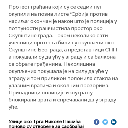
Протест грађана који су се седми пут
окупили на позив листе "Србија против
насиља" окончан је након што је полиција у
потпуности рашчистила простор око
Скупштине града. Током неколико сати
учесници протеста били су окупљени око
Скупштине Београда, а представници СПН-
а покушали су да уђу у зграду и са балкона
се обрате грађанима. Неколицина
окупљених покушала је на силу да уђе у
зграду и том приликом поломила стакла на
улазним вратима и околним прозорима.
Припадници полиције изнутра су
блокирали врата и спречавали да у зграду
уђе.
Улице око Трга Николе Пашића
поново су отворене за саобраћај