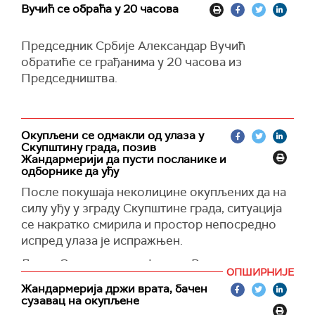
Вучић се обраћа у 20 часова
покушај насилног заузимања Скупштине града
Београда", истакао је Дачић.
Председник Србије Александар Вучић
обратиће се грађанима у 20 часова из
Председништва.
Окупљени се одмакли од улаза у
Скупштину града, позив
Жандармерији да пусти посланике и
одборнике да уђу
После покушаја неколицине окупљених да на
силу уђу у зграду Скупштине града, ситуација
се накратко смирила и простор непосредно
испред улаза је испражњен.
Лидер Зелено-левог фронта Радомир
ОПШИРНИЈЕ
Лазовић позвао је представнике
Жандармерија држи врата, бачен
Жандармерије да се склоне са врата и пусте
сузавац на окупљене
посланике и оборнике да уђу и да се обрате