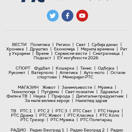
|
|
|
|
ВЕСТИ
Политика
Регион
Свет
Србија данас
|
|
|
|
Хроника
Друштво
Економија
Мерила времена
Рат
|
|
|
|
у Украјини
Време
Сервисне вести
Сматрачница
|
Подкаст
ЕУ могућности 2026
|
|
|
|
СПОРТ
Фудбал
Кошарка
Тенис
Одбојка
|
|
|
|
Рукомет
Ватерполо
Атлетика
Ауто-мото
Остали
|
спортови
Меморијал РТС
|
|
|
МАГАЗИН
Живот
Занимљивости
Музика
|
|
|
|
Технологијa
Путујемо
Свет познатих
Здравље
|
|
|
|
Филм и ТВ
Наука
Природа
Дигитални предузетник
|
За мале велике хероје
Наизглед здрав
|
|
|
|
|
ТВ
РТС 1
РТС 2
РТС 3
РТС Свет
РТС Наука
|
|
|
|
РТС Драма
РТС Живот
РТС Класика
РТС Коло
|
|
РТС Трезор
РТС Музика
РТС Полетарац
|
|
РАДИО
Радио Београд 1
Радио Београд 2
Радио