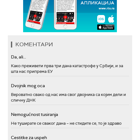
КОМЕНТАРИ
Da, ali...
Како преживети прва три дана катастрофе у Србији, и за
шта нас припрема ЕУ
Dvojnik mog oca
Вероватно свако од нас има свог двојника са којим дели и
сличну ДНК
Nemogućnost tusiranja
Не туширате се сваког дана – не стидите се, то је здраво
Cestitke za uspeh