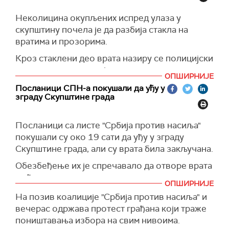
грађанима.
Неколицина окупљених испред улаза у
скупштину почела је да разбија стакла на
вратима и прозорима.
Кроз стаклени део врата назиру се полицијски
штититови што указује да су припадници
ОПШИРНИЈЕ
Жандармерије изунтра блокирали улаз.
Посланици СПН-а покушали да уђу у
зграду Скупштине града
Посланици са листе "Србија против насиља"
покушали су око 19 сати да уђу у зграду
Скупштине града, али су врата била закључана.
Обезбеђење их је спречавало да отворе врата
и уђу у зграду.
ОПШИРНИЈЕ
Разбијено је стакло на улазним вратима.
На позив коалиције "Србија против насиља" и
вечерас одржава протест грађана који траже
Владимир Обрадовић је члановима
поништавања избора на свим нивоима.
обезбеђења покушао да објасни да као члан