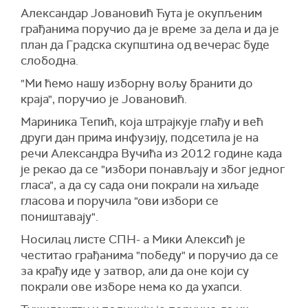
Александар Јовановић Ћута је окупљеним
грађанима поручио да је време за дела и да је
план да Градска скупштина од вечерас буде
слободна.
"Ми ћемо нашу изборну вољу бранити до
краја", поручио је Јовановић.
Мариника Тепић, која штрајкује глађу и већ
други дан прима инфузију, подсетила је на
речи Александра Вучића из 2012 године када
је рекао да се "избори понављају и због једног
гласа", а да су сада они покрали на хиљаде
гласова и поручила "ови избори се
поништавају".
Носилац листе СПН- а Мики Алексић је
честитао грађанима "победу" и поручио да се
за крађу иде у затвор, али да оне који су
покрали ове изборе нема ко да ухапси.