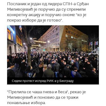
Привременог органа Града Београда има
Посланик и један од лидера СПН-а Срђан
канцеларију у Скупштини града и да има право
Миливојевић је поручио да су спремили
да уђе у зграду.
конкретну акцију и поручио ономе "ко је
покрао изборе да је готово".
Седми протест испред РИК-а у Београду
"Прелила се чаша гнева и беса", рекао је
Миливојевић и поновио да се тражи
понављање избора.