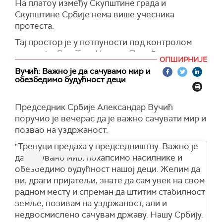
На платоу између Скупштине града и
Скупштине Србије нема више учесника
протеста.
Тај простор је у потпуности под контролом
полиције. Дуж Трга Николе Пашића и на
ОПШИРНИЈЕ
ободима Пионирског парка налази се већи
Вучић: Важно је да сачувамо мир и
број полицијских возила.
обезбедимо будућност деци
Полицијска возила налазе се и на потезу од
Славије до раскрснице Улице краља Милана и
Председник Србије Александар Вучић
Улице кнеза Милоша.
поручио је вечерас да је важно сачувати мир и
позвао на уздржаност.
"Тренуци предаха у председништву. Важно је
да сачувамо мир, похапсимо насилнике и
обезбедимо будућност нашој деци. Желим да
ви, драги пријатељи, знате да сам увек на свом
радном месту и спреман да штитим стабилност
земље, позивам на уздржаност, али и
недвосмислено сачувам државу. Нашу Србију.