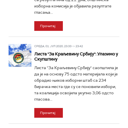
изборна комисија је објавила резултате
гласања...
Прочитај
СРЕДА, 01. ЈУЛ 2020, 23:33 -> 23:42
Листа "За Краљевину Србију": Улазимо у
Скупштину
Листа "За Краљевину Србију" саопштила је
да је на основу 75 одсто материјала који је
обрадио њихов изборни штаб са 234
бирачка места где су се поновили избори,
та коалиција освојила укупно 3,06 одсто
гласова...
Прочитај