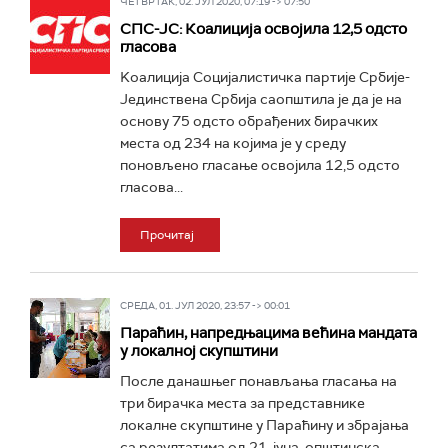
ЧЕТВРТАК, 02. ЈУЛ 2020, 07:19 -> 07:50
СПС-ЈС: Коалиција освојила 12,5 одсто
гласова
Kоалиција Социјалистичка партије Србије-
Јединствена Србија саопштила је да је на
основу 75 одсто обрађених бирачких
места од 234 на којима је у среду
поновљено гласање освојила 12,5 одсто
гласова...
Прочитај
СРЕДА, 01. ЈУЛ 2020, 23:57 -> 00:01
Параћин, напредњацима већина мандата
у локалној скупштини
После данашњег понављања гласања на
три бирачка места за представнике
локалне скупштине у Параћину и збрајања
са резултатима од 21. јуна, општинска