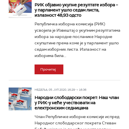
РИК објавио укупне резултате избора –
у парламент ушло седам листа,
излазност 48,93 одсто
Републичка изборна комисија (РИК)
усвојила је Извештај о укупним резултатима
избора за народне посланике Народне
скупштине према коме је у парламент ушло
седам изборних листа. Излазност на
изборима била...
Прочитај
НЕДЕЉА, 05. ЈУЛ 2020, 16:29 -> 16:36
Народни слободарски покрет: Наш члан
у РИК-у неће учествовати на
електронским седницама
Члан Републичке изборне комисије испред
Народног слободарског покрета Стеван