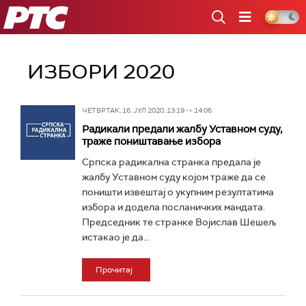
РТС
ИЗБОРИ 2020
ЧЕТВРТАК, 16. ЈУЛ 2020, 13:19 -> 14:06
Радикали предали жалбу Уставном суду,
траже поништaвање избора
Српска радикална странка предала је
жалбу Уставном суду којом траже да се
поништи извештај о укупним резултатима
избора и додела посланичких мандата.
Председник те странке Војислав Шешељ
истакао је да...
Прочитај