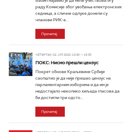
Бабић најавио је да неће учествовати у
раду Комисије због увођења електронских
седница, а сличне одлуке донели су
чланови РИК-а...
Прочитај
ЧЕТВРТАК, 02. ЈУЛ 2020, 13:30 -> 15:35
ПОКС: Нисмо прешли цензус
Покрет обнове Краљевине Србије
саопштио је да није прешао цензус на
парламентарним изборима и да им је
недостајало неколико хиљада гласова да
би достигли три одсто...
Прочитај