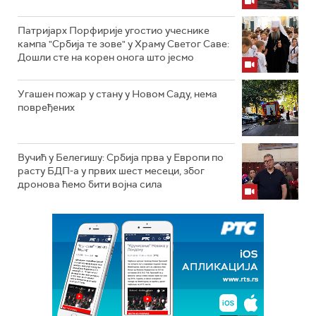
Патријарх Порфирије угостио учеснике
кампа "Србија те зове" у Храму Светог Саве:
Дошли сте на корен онога што јесмо
Угашен пожар у стану у Новом Саду, нема
повређених
Вучић у Белегишу: Србија прва у Европи по
расту БДП-а у првих шест месеци, због
дронова ћемо бити војна сила