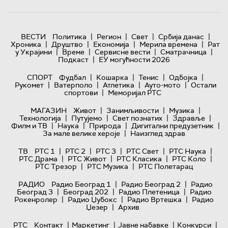
|
|
|
|
ВЕСТИ
Политика
Регион
Свет
Србија данас
|
|
|
|
Хроника
Друштво
Економија
Мерила времена
Рат
|
|
|
|
у Украјини
Време
Сервисне вести
Сматрачница
|
Подкаст
ЕУ могућности 2026
|
|
|
|
СПОРТ
Фудбал
Кошарка
Тенис
Одбојка
|
|
|
|
Рукомет
Ватерполо
Атлетика
Ауто-мото
Остали
|
спортови
Меморијал РТС
|
|
|
МАГАЗИН
Живот
Занимљивости
Музика
|
|
|
|
Технологијa
Путујемо
Свет познатих
Здравље
|
|
|
|
Филм и ТВ
Наука
Природа
Дигитални предузетник
|
За мале велике хероје
Наизглед здрав
|
|
|
|
|
ТВ
РТС 1
РТС 2
РТС 3
РТС Свет
РТС Наука
|
|
|
|
РТС Драма
РТС Живот
РТС Класика
РТС Коло
|
|
РТС Трезор
РТС Музика
РТС Полетарац
|
|
РАДИО
Радио Београд 1
Радио Београд 2
Радио
|
|
|
Београд 3
Београд 202
Радио Плетеница
Радио
|
|
|
Рокенролер
Радио Џубокс
Радио Вртешка
Радио
|
Џезер
Архив
|
|
|
|
РТС
Контакт
Маркетинг
Јавне набавке
Конкурси