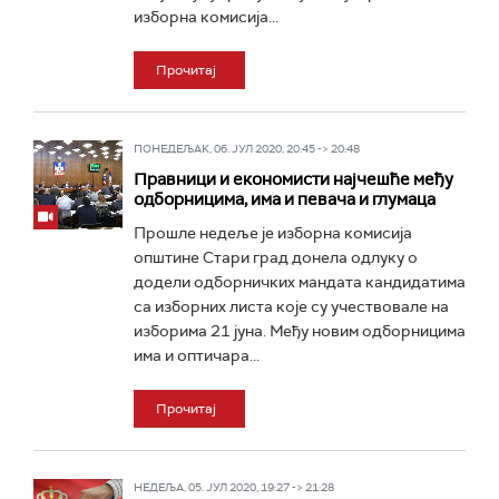
изборна комисија...
Прочитај
ПОНЕДЕЉАК, 06. ЈУЛ 2020, 20:45 -> 20:48
Правници и економисти најчешће међу
одборницима, има и певача и глумаца
Прошле недеље је изборна комисија
општине Стари град донела одлуку о
додели одборничких мандата кандидатима
са изборних листа које су учествовале на
изборима 21 јуна. Међу новим одборницима
има и оптичара...
Прочитај
НЕДЕЉА, 05. ЈУЛ 2020, 19:27 -> 21:28