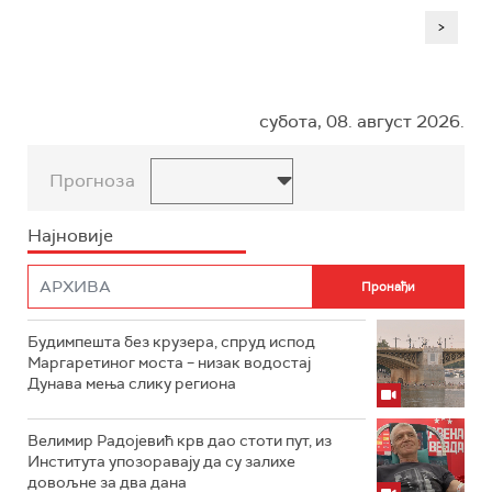
>
субота, 08. август 2026.
Прогноза
Најновије
Будимпешта без крузера, спруд испод
Маргаретиног моста – низак водостај
Дунава мења слику региона
Велимир Радојевић крв дао стоти пут, из
Института упозоравају да су залихе
довољне за два дана