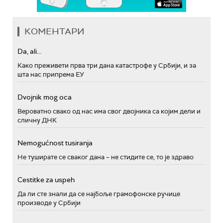
КОМЕНТАРИ
Da, ali...
Како преживети прва три дана катастрофе у Србији, и за
шта нас припрема ЕУ
Dvojnik mog oca
Вероватно свако од нас има свог двојника са којим дели и
сличну ДНК
Nemogućnost tusiranja
Не туширате се сваког дана – не стидите се, то је здраво
Cestitke za uspeh
Да ли сте знали да се најбоље грамофонске ручице
производе у Србији