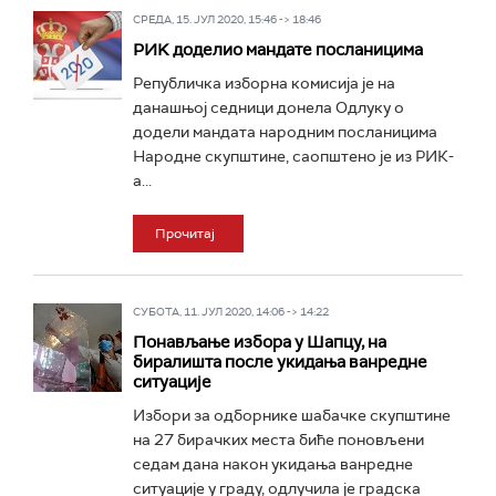
СРЕДА, 15. ЈУЛ 2020, 15:46 -> 18:46
РИK доделио мандате посланицима
Републичка изборна комисија је на
данашњој седници донела Одлуку о
додели мандата народним посланицима
Народне скупштине, саопштено је из РИК-
а...
Прочитај
СУБОТА, 11. ЈУЛ 2020, 14:06 -> 14:22
Понављање избора у Шапцу, на
биралишта после укидања ванредне
ситуације
Избори за одборнике шабачке скупштине
на 27 бирачких места биће поновљени
седам дана након укидања ванредне
ситуације у граду, одлучила је градска