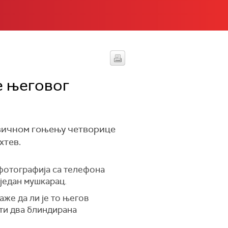
е његовог
ривичном гоњењу четворице
хтев.
 фотографија са телефона
један мушкарац.
аже да ли је то његов
ти два блиндирана