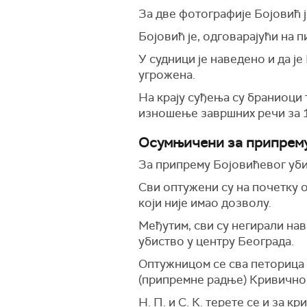
За две фотографије Бојовић ј
Бојовић је, одговарајући на п
У судници је наведено и да ј
угрожена.
На крају суђења су браниоци 
изношење завршних речи за 1
Осумњичени за припрему
За припрему Бојовићевог уб
Сви оптужени су на почетку о
који није имао дозволу.
Међутим, сви су негирали нав
убиство у центру Београда.
Оптужницом се сва петорица 
(припремне радње) Кривичног
Н. П. и С. К. терете се и з