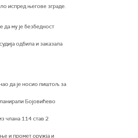
ало испред његове зграде.
е да му је безбедност
судија одбила и заказала
знао да је носио пиштољ за
 планирали Бојовићево
з члана 114 став 2
ење и промет оружја и