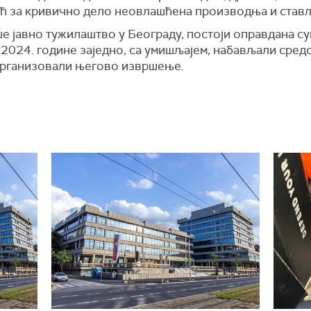
ић за кривично дело неовлашћена производња и стављ
ше јавно тужилаштво у Београду, постоји оправдана с
 2024. године заједно, са умишљајем, набављали средс
 организовали његово извршење.