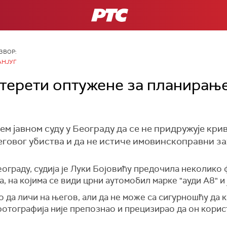
РТС
ЗВОР:
АНЈУГ
 терети оптужене за планирањ
шем јавном суду у Београду да се не придружује к
говог убиства и да не истиче имовинскоправни за
еограду, судија је Луки Бојовићу предочила неколико
на којима се види црни аутомобил марке "ауди А8" и 
о да личи на његов, али да не може са сигурношћу да к
фотографија није препознао и прецизирао да он корис