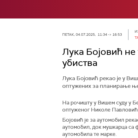
И
ПЕТАК, 04.07.2025, 11:34 -> 16:53
Т
Лука Бојовић не
убиства
Лука Бојовић рекао је у Ви
оптужених за планирање ње
На рочишту у Вишем суду у Б
оптуженог Николе Павловића, 
Бојовић је за аутомобил река
аутомобил, док мушкарца са 
аутомобила те марке.