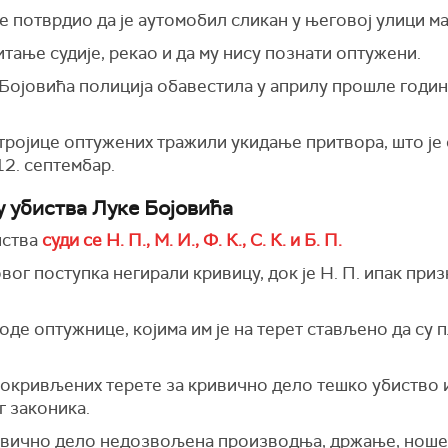
е потврдио да је аутомобил сликан у његовој улици м
итање судије, рекао и да му нису познати оптужени.
е Бојовића полиција обавестила у априлу прошле годин
тројице оптужених тражили укидање притвора, што је 
2. септембар.
 убиства Луке Бојовића
иства
суди се Н. П., М. И., Ф. К., С. К. и Б. П.
вог поступка негирали кривицу, док је Н. П. ипак при
оде оптужнице, којима им је на терет стављено да су
окривљених терете за кривично дело тешко убиство и
 законика.
а кривично дело недозвољена производња, држање, нош