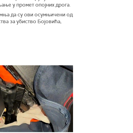
ање у промет опојних дрога.
умња да су ови осумњичени од
тва за убиство Бојовића,