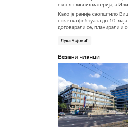
експлозивних материја, а Ил
Како је раније саопштило Ви
почетка фебруара до 10. маја
договарали се, планирали и
Лука Бојовић
Везани чланци