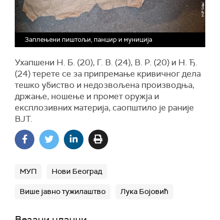
Заплењени пиштољи, панцир и муниција
Ухапшени Н. Б. (20), Г. В. (24), В. Р. (20) и Н. Ђ.
(24) терете се за припремање кривичног дела
тешко убиство и недозвољена производња,
држање, ношење и промет оружја и
експлозивних материја, саопштило је раније
ВЈТ.
МУП
Нови Београд
Више јавно тужилаштво
Лука Бојовић
Везани чланци