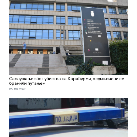
Саслушање због убиства на Карабурми, осумњичени се
бранили ћутањем
05. 08. 2026.