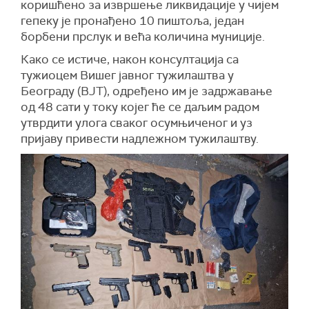
коришћено за извршење ликвидације у чијем
гепеку је пронађено 10 пиштоља, један
борбени прслук и већа количина муниције.
Како се истиче, након консултација са
тужиоцем Вишег јавног тужилаштва у
Београду (ВЈТ), одређено им је задржавање
од 48 сати у току којег ће се даљим радом
утврдити улога сваког осумњиченог и уз
пријаву привести надлежном тужилаштву.