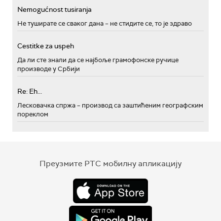
Nemogućnost tusiranja
Не туширате се сваког дана – не стидите се, то је здраво
Cestitke za uspeh
Да ли сте знали да се најбоље грамофонске ручице
производе у Србији
Re: Eh...
Лесковачка спржа – производ са заштићеним географским
пореклом
Преузмите РТС мобилну апликацију