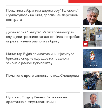
Приштина забранила директору "Телекома"
Лучићу улазак на КиМ, проглашен персоном
нон грата
Директорка "Батута”: Регистровани први
случајеви грознице западног Нила, потребан
опрез али нема разлога за бригу
Министар Вујић прихватио иницијативу за
брисање спорне одредбе из предлога
закона o јавном тужилаштву
Пола тоне дроге заплењено код Смедерева
Пуповац: Олуја у Книну обележена на
драстично антиуставан начин