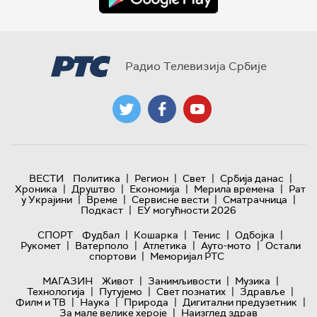
Радио Телевизија Србије
|
|
|
|
ВЕСТИ
Политика
Регион
Свет
Србија данас
|
|
|
|
Хроника
Друштво
Економија
Мерила времена
Рат
|
|
|
|
у Украјини
Време
Сервисне вести
Сматрачница
|
Подкаст
ЕУ могућности 2026
|
|
|
|
СПОРТ
Фудбал
Кошарка
Тенис
Одбојка
|
|
|
|
Рукомет
Ватерполо
Атлетика
Ауто-мото
Остали
|
спортови
Меморијал РТС
|
|
|
МАГАЗИН
Живот
Занимљивости
Музика
|
|
|
|
Технологијa
Путујемо
Свет познатих
Здравље
|
|
|
|
Филм и ТВ
Наука
Природа
Дигитални предузетник
|
За мале велике хероје
Наизглед здрав