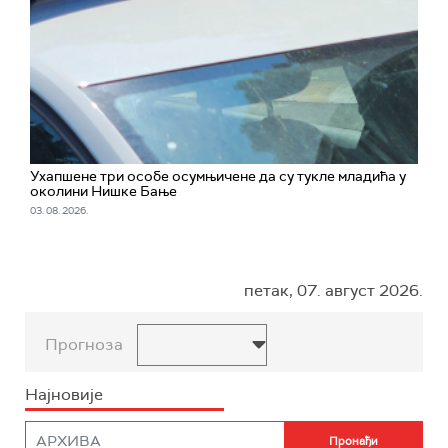
Ухапшенe три особе осумњичене да су тукле младића у
околини Нишке Бање
03. 08. 2026.
петак, 07. август 2026.
Прогноза
Најновије