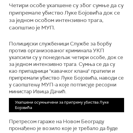
Четири особе ухапшене су због сумње да су
припремале убиство Луке Бојовића док се
за једном особом интензивно трага,
саопштио је МУП.
Полицијски службеници Службе за борбу
против организованог криминала УКП
ухапсили су у понедељак четири особе, док се
за једном интензивно трага. Сумња се да су
као припадници "кавачког клана" пратили и
припремали убиство Луке Бојовића, наводи се
у саопштењу МУП-а које потписује ресорни
министар Ивица Дачић.
Ухапшени осумњичени за припрему убиства Луке
Бојовића
Претресом гараже на Новом Београду
пронађено је возило које је требало да буде