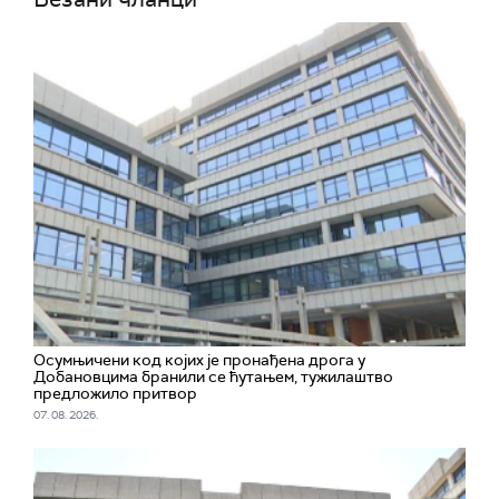
Осумњичени код којих је пронађена дрога у
Добановцима бранили се ћутањем, тужилаштво
предложило притвор
07. 08. 2026.