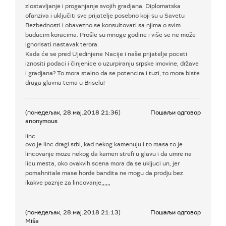
zlostavljanje i proganjanje svojih gradjana. Diplomatska
ofanziva i uključiti sve prijatelje posebno koji su u Savetu
Bezbednosti i obavezno se konsultovati sa njima o svim
buducim koracima. Prošle su mnoge godine i više se ne može
ignorisati nastavak terora.
Kada će se pred Ujedinjene Nacije i naše prijatelje poceti
iznositi podaci i činjenice o uzurpiranju srpske imovine, države
i gradjana? To mora stalno da se potencira i tuzi, to mora biste
druga glavna tema u Briselu!
(понедељак, 28.мај.2018 21:36)
Пошаљи одговор
anonymous
linc
ovo je linc dragi srbi, kad nekog kamenuju i to masa to je
lincovanje moze nekog da kamen strefi u glavu i da umre na
licu mesta, oko ovakvih scena mora da se ukljuci un, jer
pomahnitale mase horde bandita ne mogu da prodju bez
ikakve paznje za lincovanje,,,,,,
(понедељак, 28.мај.2018 21:13)
Пошаљи одговор
Miša