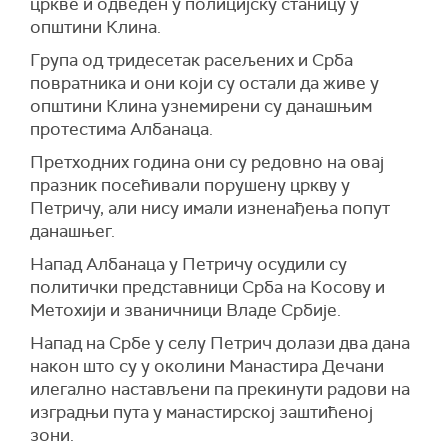
цркве и одведен у полицијску станицу у
општини Клина.
Група од тридесетак расељених и Срба
повратника и они који су остали да живе у
општини Клина узнемирени су данашњим
протестима Албанаца.
Претходних година они су редовно на овај
празник посећивали порушену цркву у
Петричу, али нису имали изненађења попут
данашњег.
Напад Албанаца у Петричу осудили су
политички представници Срба на Косову и
Метохији и званичници Владе Србије.
Напад на Србе у селу Петрич долази два дана
након што су у околини Манастира Дечани
илегално настављени па прекинути радови на
изградњи пута у манастирској заштићеној
зони.