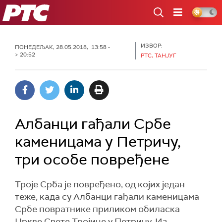
РТС
ИЗВОР:
ПОНЕДЕЉАК, 28.05.2018, 13:58 -
> 20:52
РТС, ТАНЈУГ
Албанци гађали Србе
каменицама у Петричу,
три особе повређене
Троје Срба је повређено, од којих један
теже, када су Албанци гађали каменицама
Србе повратнике приликом обиласка
Цркве Свете Тројице у Петричу. Из