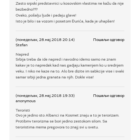
Zasto srpski predstavnici u kosovskim vlastima ne kažu da nije
bezbedno???
Ovako, pošalju ljude i padaju glave!
Isto je bilo i sa vozom i posetom Ðurića, kada je uhapšen!
(понедељак, 28.мај.2018 20:14)
Пошаљи одговор
Stefan
Napred
Srbija treba da ide napred i navodno idemo samo ne znam
kakav je to napredak kad nas gadjaju kamenjem ko u srednjem
veku. I niko ne kaze na to. Alo bre dizite im sabkcije vise i svaki
samar srbiji jedna granata na njih. Dokle vise!
(понедељак, 28.мај.2018 19:33)
Пошаљи одговор
anonymous
Teroristi
Ovo je jedino sto Albanci na Kosmet znaju a to je terorizam.
Protibmv terorizma se bori jedino zestokom silom. Sa
teroristima mema pregovora to znajj svi u svetu.