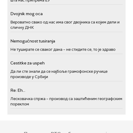
шта нас припрема ЕУ
Dvojnik mog oca
Вероватно свако од нас има свог двојника са којим дели и
сличну ДНК
Nemogućnost tusiranja
Не туширате се сваког дана – не стидите се, то је здраво
Cestitke za uspeh
Да ли сте знали да се најбоље грамофонске ручице
производе у Србији
Re: Eh...
Лесковачка спржа – производ са заштићеним географским
пореклом