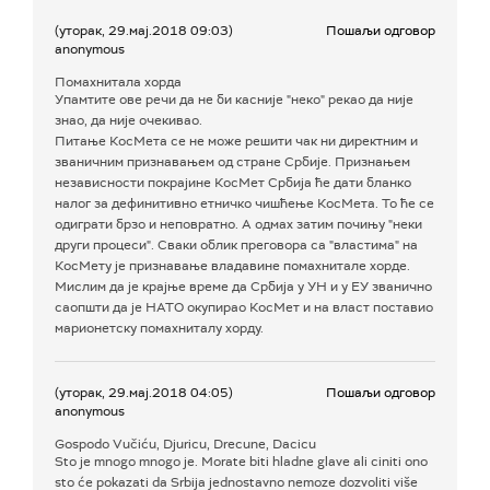
(уторак, 29.мај.2018 09:03)
Пошаљи одговор
anonymous
Помахнитала хорда
Упамтите ове речи да не би касније "неко" рекао да није
знао, да није очекивао.
Питање КосМета се не може решити чак ни директним и
званичним признавањем од стране Србије. Признањем
независности покрајине КосМет Србија ће дати бланко
налог за дефинитивно етничко чишћење КосМета. То ће се
одиграти брзо и неповратно. А одмах затим почињу "неки
други процеси". Сваки облик преговора са "властима" на
КосМету је признавање владавине помахнитале хорде.
Мислим да је крајње време да Србија у УН и у ЕУ званично
саопшти да је НАТО окупирао КосМет и на власт поставио
марионетску помахниталу хорду.
(уторак, 29.мај.2018 04:05)
Пошаљи одговор
anonymous
Gospodo Vučiću, Djuricu, Drecune, Dacicu
Sto je mnogo mnogo je. Morate biti hladne glave ali ciniti ono
sto će pokazati da Srbija jednostavno nemoze dozvoliti više