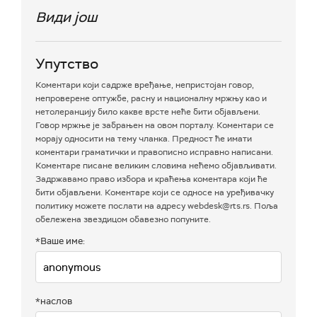
Види још
Упутство
Коментари који садрже вређање, непристојан говор,
непроверене оптужбе, расну и националну мржњу као и
нетолеранцију било какве врсте неће бити објављени.
Говор мржње је забрањен на овом порталу. Коментари се
морају односити на тему чланка. Предност ће имати
коментари граматички и правописно исправно написани.
Коментаре писане великим словима нећемо објављивати.
Задржавамо право избора и краћења коментара који ће
бити објављени. Коментаре који се односе на уређивачку
политику можете послати на адресу webdesk@rts.rs. Поља
обележена звездицом обавезно попуните.
*Ваше име:
*наслов