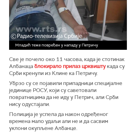
Младић теже повређен у нападу у Петричу
Све је почело око 11 часова, када је стотинак
Албанаца
блокирало прилаз црквишту
када су
Срби кренули из Клине ка Петричу.
Убрзо су се појавили припадници специјалне
јединице РОСУ, који су саветовали
повратницима да не иду у Петрич, али Срби
нису одустајали.
Полиција је успела да након одређеног
времена мало удаљи али не и да сасвим
уклони окупљене Албанце.