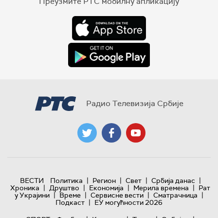
Преузмите РТС мобилну апликацију
Радио Телевизија Србије
|
|
|
|
ВЕСТИ
Политика
Регион
Свет
Србија данас
|
|
|
|
Хроника
Друштво
Економија
Мерила времена
Рат
|
|
|
|
у Украјини
Време
Сервисне вести
Сматрачница
|
Подкаст
ЕУ могућности 2026