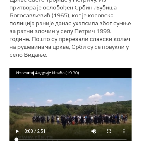
притвора је ослобођен Србин Љубиша
Богосављевић (1965), ког је косовска
полиција раније данас ухапсила због сумње
за ратни злочин у селу Петрич 1999.
године. Пошто су пререзали славски колач
на рушевинама цркве, Срби су се повукли у
село Видање.
Извештај Андрије Игића (19.30)