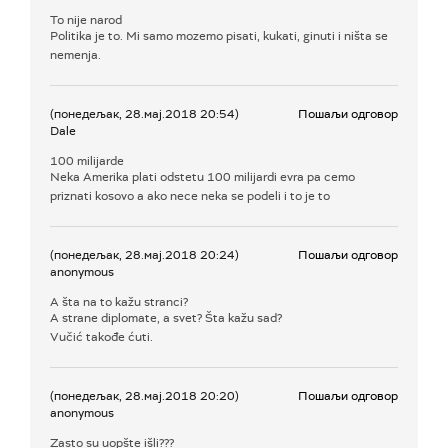
To nije narod
Politika je to. Mi samo mozemo pisati, kukati, ginuti i ništa se
nemenja.
(понедељак, 28.мај.2018 20:54)
Пошаљи одговор
Dale
100 milijarde
Neka Amerika plati odstetu 100 milijardi evra pa cemo
priznati kosovo a ako nece neka se podeli i to je to
(понедељак, 28.мај.2018 20:24)
Пошаљи одговор
anonymous
A šta na to kažu stranci?
A strane diplomate, a svet? Šta kažu sad?
Vučić takođe ćuti.
(понедељак, 28.мај.2018 20:20)
Пошаљи одговор
anonymous
Zasto su uopšte išli???