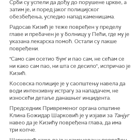
Срби су успели да дођу до порушене цркве, а
затим је, и поред јаког полицијског
обезбеђења, уследио напад каменицама.
Радосав Кизић је теже повређен у пределу
главе и пребачен је у болницу у Пећи, где му је
указана лекарска помоћ. Остали су лакше
повређени.
"Само сам осетио 'бум' и пао сам, не сећам се
ни како сам пао, ни шта се десило", испричао је
Кизић.
Косовска полиције је у саопштењу навела да
води интензивну истрагу за нападачем, не
износећи детаље данашњег инцидента.
Председник Привременог органа општине
Клина Божидар Шарковић је у изјави за
Танјуг
навео да је Кизићу повређена глава, да има
три копче.
Шарковић каже да је у каменовању повређен