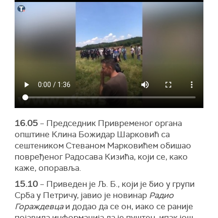
16.05
– Председник Привременог органа
општине Клина Божидар Шарковић са
сештеником Стеваном Марковићем обишао
повређеног Радосава Кизића, који се, како
каже, опоравља.
15.10
– Приведен је Љ. Б., који је био у групи
Срба у Петричу, јавио је новинар
Радио
Гораждевца
и додао да се он, иако се раније
појавила информација да је пуштен, ипак још