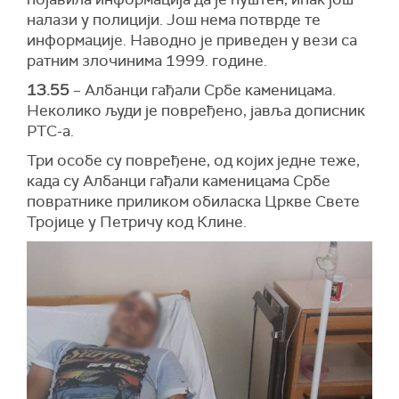
налази у полицији. Још нема потврде те
информације. Наводно је приведен у вези са
ратним злочинима 1999. године.
13.55
– Албанци гађали Србе каменицама.
Неколико људи је повређено, јавља дописник
РТС-а.
Три особе су повређене, од којих једне теже,
када су Албанци гађали каменицама Србе
повратнике приликом обиласка Цркве Свете
Тројице у Петричу код Клине.