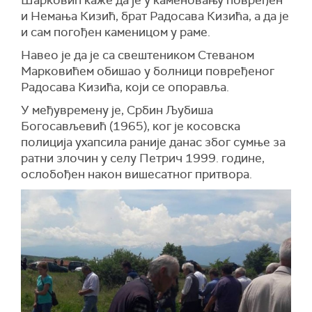
и Немања Кизић, брат Радосава Кизића, а да је
и сам погођен каменицом у раме.
Навео је да је са свештеником Стеваном
Марковићем обишао у болници повређеног
Радосава Кизића, који се опоравља.
У међувремену је, Србин Љубиша
Богосављевић (1965), ког је косовска
полиција ухапсила раније данас због сумње за
ратни злочин у селу Петрич 1999. године,
ослобођен након вишесатног притвора.