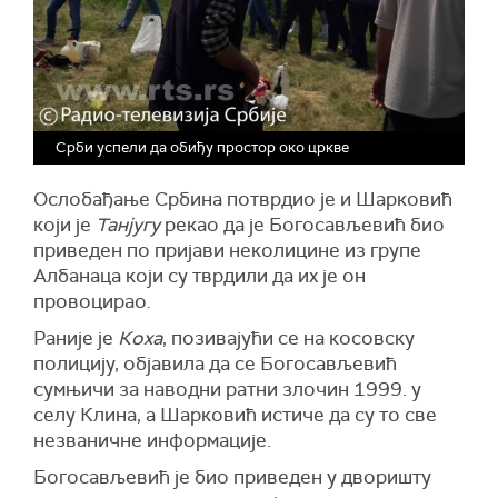
Срби успели да обиђу простор око цркве
Ослобађање Србина потврдио је и Шарковић
који је
Танјугу
рекао да је Богосављевић био
приведен по пријави неколицине из групе
Албанаца који су тврдили да их је он
провоцирао.
Раније је
Коха
, позивајући се на косовску
полицију, објавила да се Богосављевић
сумњичи за наводни ратни злочин 1999. у
селу Клина, а Шарковић истиче да су то све
незваничне информације.
Богосављевић је био приведен у дворишту