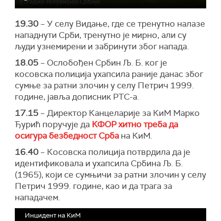
19.30
– У селу Видање, где се тренутно налазе
нападнути Срби, тренутно је мирно, али су
људи узнемирени и забринути због напада.
18.05
– Ослобођен Србин Љ. Б. ког је
косовска полиција ухапсила раније данас због
сумње за ратни злочин у селу Петрич 1999.
године, јавља дописник РТС-а.
17.15
– Директор Канцеларије за КиМ Марко
Ђурић поручује да
КФОР хитно треба да
осигура безбедност Срба
на КиМ.
16.40
– Косовска полиција потврдила да је
идентификовала и ухапсила Србина Љ. Б.
(1965), који се сумњичи за ратни злочин у селу
Петрич 1999. године, као и да трага за
нападачем.
Инцидент на КиМ