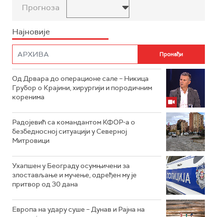
Прогноза
Најновије
Од Дрвара до операционе сале – Никица
Грубор о Крајини, хирургији и породичним
коренима
Радојевић са командантом КФОР-а о
безбедносној ситуацији у Северној
Митровици
Ухапшен у Београду осумњичени за
злостављање и мучење, одређен му је
притвор од 30 дана
Европа на удару суше – Дунав и Рајна на