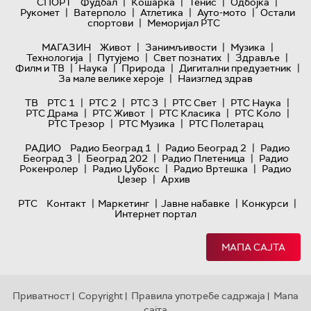
|
|
|
|
СПОРТ
Фудбал
Кошарка
Тенис
Одбојка
|
|
|
|
Рукомет
Ватерполо
Атлетика
Ауто-мото
Остали
|
спортови
Меморијал РТС
|
|
|
МАГАЗИН
Живот
Занимљивости
Музика
|
|
|
|
Технологијa
Путујемо
Свет познатих
Здравље
|
|
|
|
Филм и ТВ
Наука
Природа
Дигитални предузетник
|
За мале велике хероје
Наизглед здрав
|
|
|
|
|
ТВ
РТС 1
РТС 2
РТС 3
РТС Свет
РТС Наука
|
|
|
|
РТС Драма
РТС Живот
РТС Класика
РТС Коло
|
|
РТС Трезор
РТС Музика
РТС Полетарац
|
|
РАДИО
Радио Београд 1
Радио Београд 2
Радио
|
|
|
Београд 3
Београд 202
Радио Плетеница
Радио
|
|
|
Рокенролер
Радио Џубокс
Радио Вртешка
Радио
|
Џезер
Архив
|
|
|
|
РТС
Контакт
Маркетинг
Јавне набавке
Конкурси
Интернет портал
МАПА САЈТА
Приватност
Copyright
Правила употребе садржаја
Мапа
|
|
|
сајта