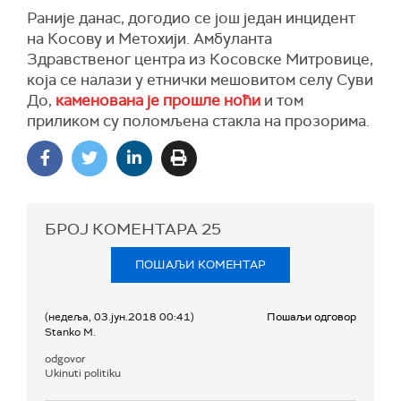
Раније данас, догодио се још један инцидент
на Косову и Метохији. Амбуланта
Здравственог центра из Косовске Митровице,
која се налази у етнички мешовитом селу Суви
До,
каменована је прошле ноћи
и том
приликом су поломљена стакла на прозорима.
БРОЈ КОМЕНТАРА
25
ПОШАЉИ КОМЕНТАР
(недеља, 03.јун.2018 00:41)
Пошаљи одговор
Stanko M.
odgovor
Ukinuti politiku