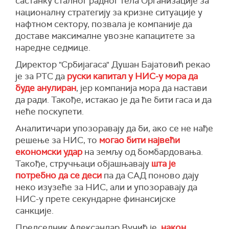
састанку сталног радног тела Организације за
националну стратегију за кризне ситуације у
нафтном сектору, позвала је компаније да
доставе максималне увозне капацитете за
наредне седмице.
Директор "Србијагаса" Душан Бајатовић рекао
је за РТС да
руски капитал у НИС-у мора да
буде анулиран
, јер компанија мора да настави
да ради. Такође, истакао је да ће бити гаса и да
неће поскупети.
Аналитичари упозоравају да би, ако се не нађе
решење за НИС, то
могао бити највећи
економски удар
на земљу од бомбардовања.
Такође, стручњаци објашњавају
шта је
потребно да се деси
па да САД поново дају
неко изузеће за НИС, али и упозоравају да
НИС-у прете секундарне финансијске
санкције.
Председник Александар Вучић је,
након