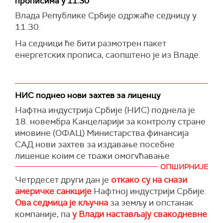
прописима у 11.30
страници.
схватамо то упозорење", рекла је гувернерка.
Влада Републике Србије одржаће седницу у
Власти у Вашингтону ће посебно оцењивати
11.30.
да ли трансакција у потпуности прекида везе
На седници ће бити размотрен пакет
са Лукоилом или обезбеђује неочекиван
енергетских прописа, саопштено је из Владе.
приход компанији.
Ако нека компанија купи имовину Лукоила,
купац не сме да исплати новац руској фирми,
НИС поднео нови захтев за лиценцу
већ да је уплати на посебан рачун који ће бити
блокиран све до укидања санкција.
Нафтна индустрија Србије (НИС) поднела је
18. новембра Канцеларији за контролу стране
имовине (ОФАЦ) Министарства финансија
САД нови захтев за издавање посебне
лиценце којим се тражи омогућавање
несметаног пословања компаније, саопштио је
ОПШИРНИЈЕ
НИС.
Четрдесет други дан је
откако су на снази
америчке санкције
Нафтној индустрији Србије.
Претходном лиценцом од 14. новембра са
Ова седмица је кључна
за земљу и опстанак
роком важења до 13. фебруара 2026. године,
компаније, па
у Влади настављају свакодневне
одобрени су преговори акционара и других