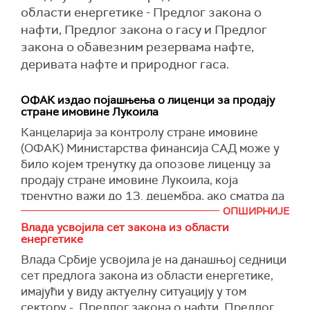
области енергетике - Предлог закона о
нафти, Предлог закона о гасу и Предлог
закона о обавезним резервама нафте,
деривата нафте и природног гаса.
ОФАК издао појашњења о лиценци за продају
стране имовине Лукоила
Канцеларија за контролу стране имовине
(ОФАК) Министарства финансија САД може у
било којем тренутку да опозове лиценцу за
продају стране имовине Лукоила, која
тренутно важи до 13. децембра, ако сматра да
нису уложени довољни напори за завршетак
ОПШИРНИЈЕ
трансакције.
Влада усвојила сет закона из области
енергетике
Kако се наводи у објављеним појашњењима о
Влада Србије усвојила је на данашњој седници
лиценци за продају стране имовине Лукоила,
сет предлога закона из области енергетике,
дозвољава се вођење преговора о условима
имајући у виду актуелну ситуацију у том
потенцијалне продаје, правна, финансијска и
сектору - Предлог закона о нафти, Предлог