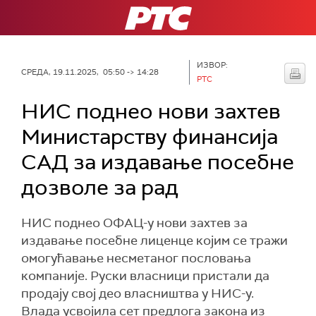
РТС
ИЗВОР:
СРЕДА, 19.11.2025, 05:50 -> 14:28
РТС
НИС поднео нови захтев
Министарству финансија
САД за издавање посебне
дозволе за рад
НИС поднео ОФАЦ-у нови захтев за
издавање посебне лиценце којим се тражи
омогућавање несметаног пословања
компаније. Руски власници пристали да
продају свој део власништва у НИС-у.
Влада усвојила сет предлога закона из