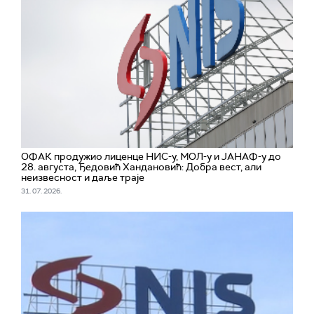
ОФАК продужио лиценце НИС-у, МОЛ-у и ЈАНАФ-у до
28. августа, Ђедовић Хандановић: Добра вест, али
неизвесност и даље траје
31. 07. 2026.