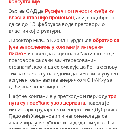
консултације
.
заинтересованих страна о промени власничке
структуре НИС-а.
Захтев САД да
Русија у потпуности изађе из
власништва није промењен
, али је одобрено
У складу са статусом преговора између
да се до 13. фебруара воде преговори о
акционара и заинтересованих страна, послат
власничкој структури.
је захтев ОФАЦ-у за добијање нове лиценце
која би омогућила пословање ове компаније
Директор НИС-а Кирил Тјурдењев
обратио се
док трају преговори о одрживом решењу за
јуче запосленима у компанији интерним
НИС, наводи се у саопштењу.
писмом
и навео да акционари "активно воде
преговоре са свим заинтересованим
странама", као и да се очекује да ће на основу
тих разговора у наредним данима бити упућен
аргументован захтев америчком ОФАК-у за
добијање нове лиценце.
Нафтне компаније у претходном периоду
три
пута су повећале увоз деривата
, навела је
министарка рударства и енергетике Дубравка
Ђедовић Хандановић и напоменула да се
анализирају могућности за додатни увоз. На