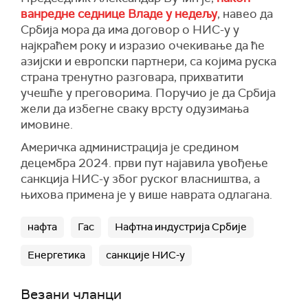
ванредне седнице Владе у недељу
, навео да
Србија мора да има договор о НИС-у у
најкраћем року и изразио очекивање да ће
азијски и европски партнери, са којима руска
страна тренутно разговара, прихватити
учешће у преговорима. Поручио је да Србија
жели да избегне сваку врсту одузимања
имовине.
Америчка администрација је средином
децембра 2024. први пут најавила увођење
санкција НИС-у због руског власништва, а
њихова примена је у више наврата одлагана.
нафта
Гас
Нафтна индустрија Србије
Енергетика
санкције НИС-у
Везани чланци