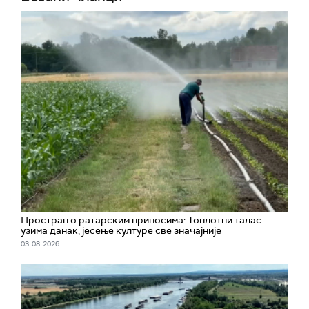
Простран о ратарским приносима: Топлотни талас
узима данак, јесење културе све значајније
03. 08. 2026.