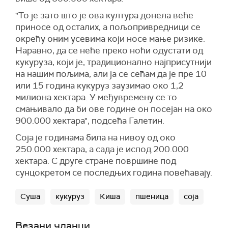
"То је зато што је ова култура донела веће
приносе од осталих, а пољопривредници се
окрећу оним усевима који носе мање ризике.
Наравно, да се неће преко ноћи одустати од
кукуруза, који је, традиционално најприсутнији
на нашим пољима, али ја се сећам да је пре 10
или 15 година кукуруз заузимао око 1,2
милиона хектара. У међувремену се то
смањивало да би ове године он посејан на око
900.000 хектара", подсећа Галетин.
Соја је годинама била на нивоу од око
250.000 хектара, а сада је испод 200.000
хектара. С друге стране површине под
сунцокретом се последњих година повећавају.
Суша
кукуруз
Киша
пшеница
соја
Везани чланци