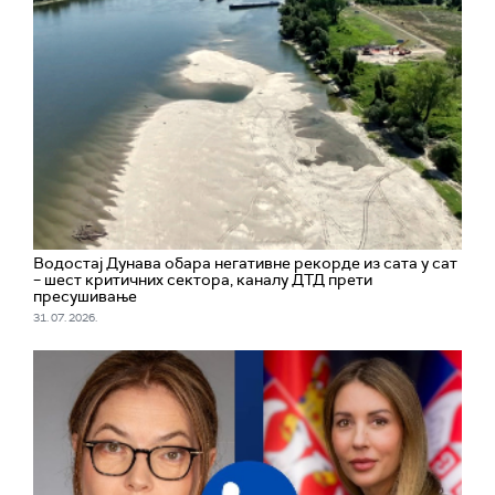
Водостај Дунава обара негативне рекорде из сата у сат
– шест критичних сектора, каналу ДТД прети
пресушивање
31. 07. 2026.