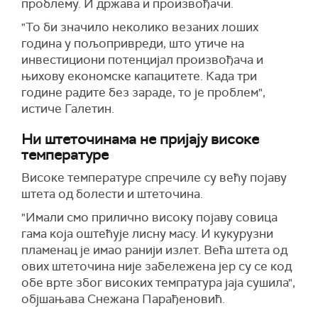
проблему. И држава и произвођачи.
"То би значило неколико везаних лоших
година у пољопривреди, што утиче на
инвестициони потенцијал произвођача и
њихову економске капацитете. Када три
године радите без зараде, то је проблем",
истиче Галетин.
Ни штеточинама не пријају високе
температуре
Високе температуре спречиле су већу појаву
штета од болести и штеточина.
"Имали смо прилично високу појаву совица
гама која оштећује лисну масу. И кукурузни
пламенац је имао ранији излет. Већа штета од
ових штеточина није забележена јер су се код
обе врте због високих темпратура јаја сушила",
објшањава Снежана Парађеновић.