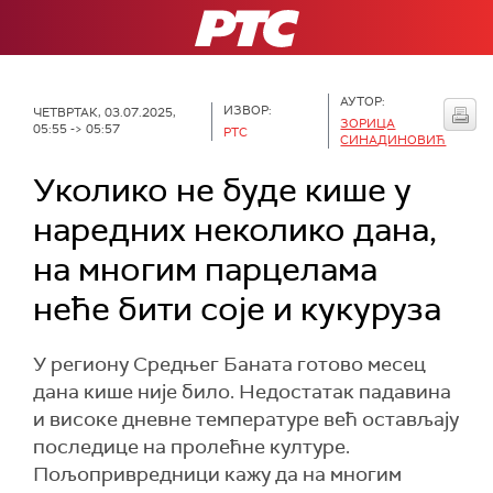
РТС
АУТОР:
ИЗВОР:
ЧЕТВРТАК, 03.07.2025,
ЗОРИЦА
05:55 -> 05:57
РТС
СИНАДИНОВИЋ
Уколико не буде кише у
наредних неколико дана,
на многим парцелама
неће бити соје и кукуруза
У региону Средњег Баната готово месец
дана кише није било. Недостатак падавина
и високе дневне температуре већ остављају
последице на пролећне културе.
Пољопривредници кажу да на многим