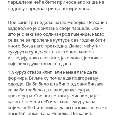
парцелама неће бити приноса ако киша не
падне у наредна три до четири дана.
Пре само три недеље ратар Небојша Петканић
задовољно је обилазио своје парцеле. Осим
што је очекивао одличан род пшенице, надао
се да ће за пролећне културе ова година бити
много боља него претходна. Данас, међутим,
кукуруз и сунцокрет на његовим њивама
изгледају, како сам каже, јако лоше, јер кише
није било дуже од месец дана.
"Кукуруз ствара клип, али нема влаге да га
формира. Биљке су почеле да подгоревају
одоздо. Да би било шта било од ових биљака
киша би требало да падне данас, сутра,
прекосутра. Све после тога ја мислим да је
касно. По мени већ има њива кукуруза на
којима неће бити ништа, да им ни киша не може
помоћи", објашњава Небојша Петканић,