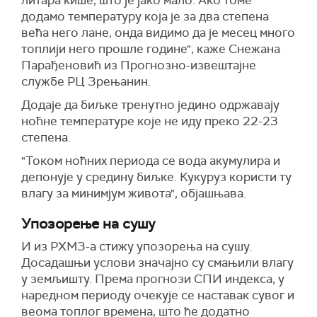
литара кише, што је јако мало. Ако томе
додамо температуру која је за два степена
већа него лане, онда видимо да је месец много
топлији него прошле године", каже Снежана
Парађеновић из Прогнозно-извештајне
службе РЦ Зрењанин.
Додаје да биљке тренутно једино одржавају
ноћне температуре које не иду преко 22-23
степена.
"Током ноћних периода се вода акумулира и
депонује у средину биљке. Кукуруз користи ту
влагу за минимјум живота", објашњава.
Упозорење на сушу
И из РХМЗ-а стижу упозорења на сушу.
Досадашњи услови значајно су смањили влагу
у земљишту. Према прогнози СПИ индекса, у
наредном периоду очекује се наставак сувог и
веома топлог времена, што ће додатно