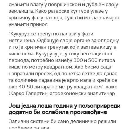
смањити влагу у површинском и дубљем слоју
земљишта. Како ратарске културе улазе у
критичну фазу развоја, суша би могла значајно
умањити принос.
"Кукуруз се тренутно налази у фази
метличења. Одбацује своје органе за оплодњу
и то је критичан тренутак који захтева кишу, а
кише нема. Кукурузу је, у току вегетационог
периода, потребно између 300 и 500 литара
кише по метру квадратном. Ако бисмо сада
направили пресек, од почетка сетве до данас
та количина падавина је врло мала и креће се
око 40-50 литара по метру квадратном", каже
Жарко Галертин, агроекономски аналитичар.
Још једна лоша година у пољопривреди
додатно би ослабила произвођаче
Заливни системи би само делимично решили
проблеме ратара.