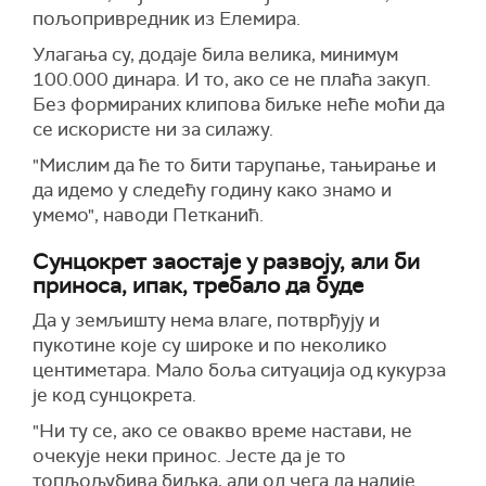
пољопривредник из Елемира.
Улагања су, додаје била велика, минимум
100.000 динара. И то, ако се не плаћа закуп.
Без формираних клипова биљке неће моћи да
се искористе ни за силажу.
"Мислим да ће то бити тарупање, тањирање и
да идемо у следећу годину како знамо и
умемо", наводи Петканић.
Сунцокрет заостаје у развоју, али би
приноса, ипак, требало да буде
Да у земљишту нема влаге, потврђују и
пукотине које су широке и по неколико
центиметара. Мало боља ситуација од кукурза
је код сунцокрета.
"Ни ту се, ако се овакво време настави, не
очекује неки принос. Јесте да је то
топљољубива биљка, али од чега да налије