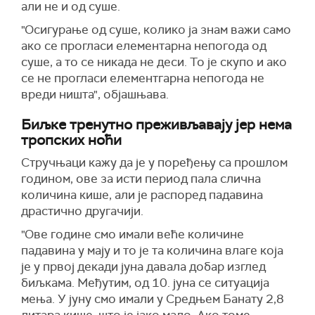
али не и од суше.
"Осигурање од суше, колико ја знам важи само
ако се прогласи елементарна непогода од
суше, а то се никада не деси. То је скупо и ако
се не прогласи елементгарна непогода не
вреди ништа", објашњава.
Биљке тренутно преживљавају јер нема
тропских ноћи
Стручњаци кажу да је у поређењу са прошлом
годином, ове за исти период пала слична
количина кише, али је распоред падавина
драстично другачији.
"Ове године смо имали веће количине
падавина у мају и то је та количина влаге која
је у првој декади јуна давала добар изглед
биљкама. Међутим, од 10. јуна се ситуација
мења. У јуну смо имали у Средњем Банату 2,8