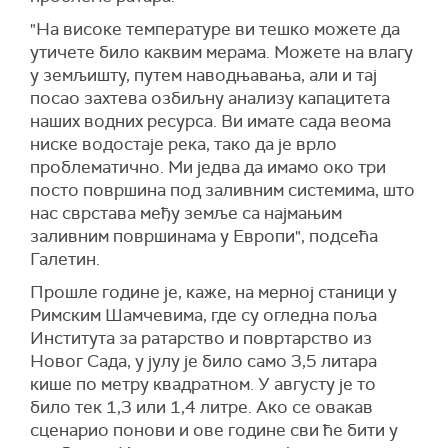
"На високе температуре ви тешко можете да
утичете било каквим мерама. Можете на влагу
у земљишту, путем наводњавања, али и тај
посао захтева озбиљну анализу капацитета
наших водних ресурса. Ви имате сада веома
ниске водостаје река, тако да је врло
проблематично. Ми једва да имамо око три
посто површина под заливним системима, што
нас сврстава међу земље са најмањим
заливним површинама у Европи", подсећа
Галетин.
Прошле године је, каже, на мерној станици у
Римским Шамчевима, где су огледна поља
Института за ратарство и повртарство из
Новог Сада, у јулу је било само 3,5 литара
кише по метру квадратном. У августу је то
било тек 1,3 или 1,4 литре. Ако се овакав
сценарио понови и ове године сви ће бити у