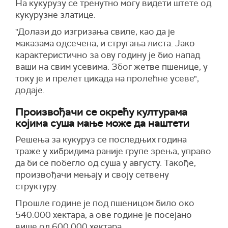
На кукурузу се тренутно могу видети штете од
кукурузне златице.
"Долази до изгризања свиле, као да је
маказама одсечена, и стругања листа. Јако
карактеристично за ову годину је био напад
ваши на свим усевима. Због жетве пшенице, у
току је и прелет цикада на пролећне усеве",
додаје.
Произвођачи се окрећу културама
којима суша мање може да наштети
Решења за кукуруз се последњих година
траже у хибридима раније групе зрења, управо
да би се побегло од суша у августу. Такође,
произвођачи мењају и своју сетвену
структуру.
Прошле године је под пшеницом било око
540.000 хектара, а ове године је посејано
више од 600.000 хектара.