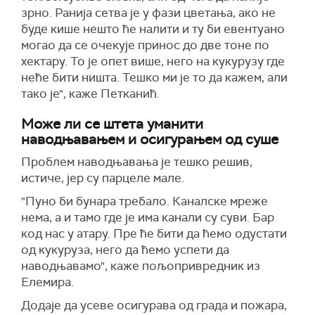
зрно. Ранија сетва је у фази цветања, ако не
буде кише нешто ће налити и ту би евентуано
могао да се очекује принос до две тоне по
хектару. То је опет више, него на кукурузу где
неће бити ништа. Тешко ми је то да кажем, али
тако је", каже Петканић.
Може ли се штета уманити
наводњавањем и осигурањем од суше
Проблем наводњавања је тешко решив,
истиче, јер су парцеле мале.
"Пуно би бунара требало. Каналске мреже
нема, а и тамо где је има канали су суви. Бар
код нас у атару. Пре ће бити да ћемо одустати
од кукуруза, него да ћемо успети да
наводњавамо", каже пољопривредник из
Елемира.
Додаје да усеве осигурава од града и пожара,