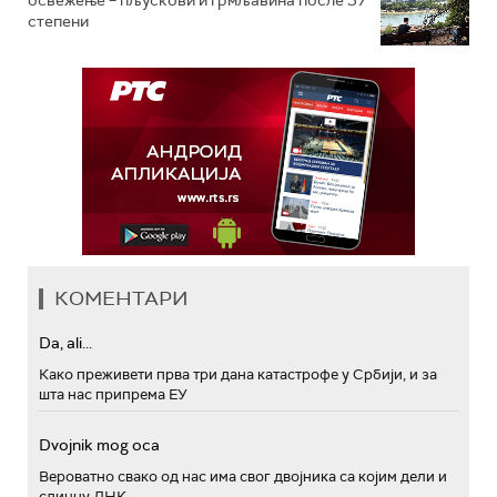
освежење – пљускови и грмљавина после 37
степени
КОМЕНТАРИ
Da, ali...
Како преживети прва три дана катастрофе у Србији, и за
шта нас припрема ЕУ
Dvojnik mog oca
Вероватно свако од нас има свог двојника са којим дели и
сличну ДНК