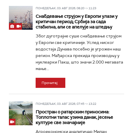
ПОНЕДЕЉАК, 03. АВГ 2026, 08:20 -> 11:23
Снабдевање струјом у Европи улази у
критичан период; Србија за сада
стабилна, али се апелује на штедњу
Због дуготрајне суше снабдевање струјом
у Европи све критичније. Услед ниског
водостаја Дунава посебно је угрожен наш
регион. Мађарска прекида производњу у
нуклеарки Пакш, што значи 2.000 мегавата
мање...
Прочитај
ПОНЕДЕЉАК, 03. АВГ 2026, 07:45 -> 13:22
Простран о ратарским приносима:
Топлотни талас узима данак, јесење
културе све значајније
Агроекономски аналитичар Милан