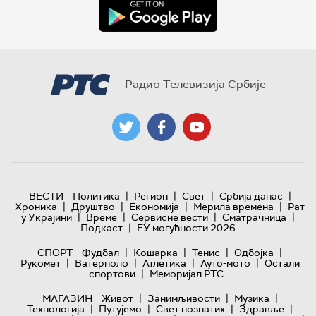
Радио Телевизија Србије
|
|
|
|
ВЕСТИ
Политика
Регион
Свет
Србија данас
|
|
|
|
Хроника
Друштво
Економија
Мерила времена
Рат
|
|
|
|
у Украјини
Време
Сервисне вести
Сматрачница
|
Подкаст
ЕУ могућности 2026
|
|
|
|
СПОРТ
Фудбал
Кошарка
Тенис
Одбојка
|
|
|
|
Рукомет
Ватерполо
Атлетика
Ауто-мото
Остали
|
спортови
Меморијал РТС
|
|
|
МАГАЗИН
Живот
Занимљивости
Музика
|
|
|
|
Технологијa
Путујемо
Свет познатих
Здравље