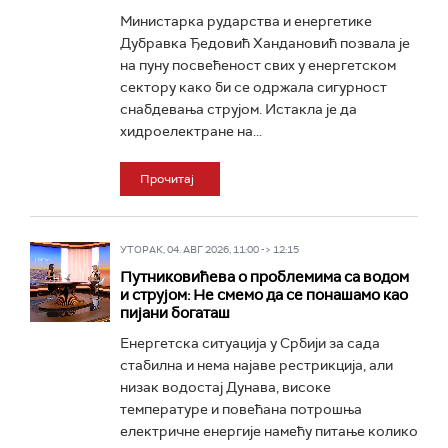
Министарка рударства и енергетике
Дубравка Ђедовић Хандановић позвала је
на пуну посвећеност свих у енергетском
сектору како би се одржала сигурност
снабдевања струјом. Истакла је да
хидроелектране на...
Прочитај
УТОРАК, 04. АВГ 2026, 11:00 -> 12:15
Путниковићева о проблемима са водом
и струјом: Не смемо да се понашамо као
пијани богаташ
Енергетска ситуација у Србији за сада
стабилна и нема најаве рестрикција, али
низак водостај Дунава, високе
температуре и повећана потрошња
електричне енергије намећу питање колико