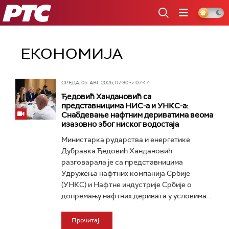
РТС
ЕКОНОМИЈА
СРЕДА, 05. АВГ 2026, 07:30 -> 07:47
Ђедовић Хандановић са
представницима НИС-а и УНКС-а:
Снабдевање нафтним дериватима веома
изазовно због ниског водостаја
Министарка рударства и енергетике
Дубравка Ђедовић Хандановић
разговарала је са представницима
Удружења нафтних компанија Србије
(УНКС) и Нафтне индустрије Србије о
допремању нафтних деривата у условима...
Прочитај