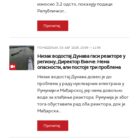
износио 3,2 одсто, показују подаци
Републичког...
Прочитај
ПОНЕДЕЉАК, 03. АВГ 2026, 10:06 -> 11:56
Низак водостај Дунава гаси реакторе у
региону; Директор Винче: Нема
опасности, али постоје три проблема
Низак водостај Дунава довео је до
проблема у раду нуклеарних електрана у
Румунији и Мађарској, јер нема довољно
воде за хлађење реактора. Румунија је због
тога обуставила рад оба реактора, док је
Мађарска...
Прочитај