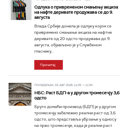
Одлука о привременом смањењу акциза
на нафте деривате продужава се до 9.
августа
Влада Србије донела је одлуку којом се
привремено смањење акциза на нафтне
деривате од 20 одсто продужава до 9.
августа, објављено је у Службеном
гласнику...
Прочитај
ПОНЕДЕЉАК, 03. АВГ 2026, 11:05 -> 11:54
НБС: Раст БДП-а у другом тромесечју 3,6
одсто
Бруто домаћи производ (БДП) је у другом
тромесечју забележио реални раст од 3,6
одсто, што представља убрзање у односу
на прво тромесечје, када је реални раст