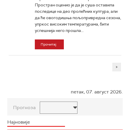
Простран оценио је да је суша оставила
последице на део пролећних култура, али
да ће овогодишња пољопривредна сезона,
упркос високим температурама, бити
успешнија него прошла...
Прочитај
>
петак, 07. август 2026.
Прогноза
Најновије