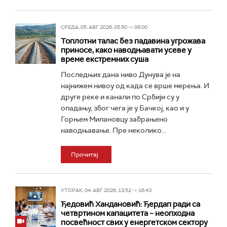
СРЕДА, 05. АВГ 2026, 05:50 -> 06:00
Топлотни талас без падавина угрожава
приносе, како наводњавати усеве у
време екстремних суша
Последњих дана ниво Дунува је на
најнижем нивоу од када се врше мерења. И
друге реке и канали по Србији су у
опадању, због чега је у Бачкој, као и у
Горњем Милановцу забрањено
наводњавање. Пре неколико...
Прочитај
УТОРАК, 04. АВГ 2026, 13:52 -> 16:43
Ђедовић Хандановић: Ђердап ради са
четвртином капацитета – неопходна
посвећност свих у енергетском сектору