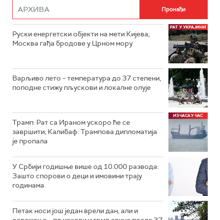
Руски енергетски објекти на мети Кијева;
Москва гађа бродове у Црном мору
Варљиво лето – температура до 37 степени,
поподне стижу пљускови и локалне олује
Трамп: Рат са Ираном ускоро ће се
завршити; Калибаф: Трампова дипломатија
је пропала
У Србији годишње више од 10.000 развода:
Зашто спорови о деци и имовини трају
годинама
Петак носи још један врели дан, али и