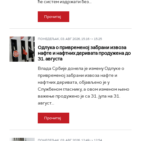
ће систем издржати без...
Прочитај
ПОНЕДЕЉАК, 03. АВГ 2026, 15:16 -> 15:25
Одлука о привременој забрани извоза
нафте и нафтних деривата продужена до
31. августа
Влада Србије донела је измену Одлуке о
привременој забрани извоза нафте и
нафтних деривата, објављено је у
Службеном гласнику, а овом изменом њено
важење продужено је са 31. јула на 31.
август...
Прочитај
ПОНЕДЕЉАК, 03. АВГ 2026, 12:49 -> 12:54