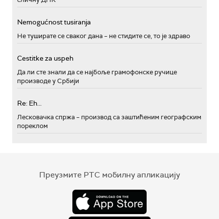
Nemogućnost tusiranja
Не туширате се сваког дана – не стидите се, то је здраво
Cestitke za uspeh
Да ли сте знали да се најбоље грамофонске ручице
производе у Србији
Re: Eh...
Лесковачка спржа – производ са заштићеним географским
пореклом
Преузмите РТС мобилну апликацију