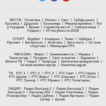
|
|
|
|
ВЕСТИ
Политика
Регион
Свет
Србија данас
|
|
|
|
Хроника
Друштво
Економија
Мерила времена
Рат
|
|
|
|
у Украјини
Време
Сервисне вести
Сматрачница
|
Подкаст
ЕУ могућности 2026
|
|
|
|
СПОРТ
Фудбал
Кошарка
Тенис
Одбојка
|
|
|
|
Рукомет
Ватерполо
Атлетика
Ауто-мото
Остали
|
спортови
Меморијал РТС
|
|
|
МАГАЗИН
Живот
Занимљивости
Музика
|
|
|
|
Технологијa
Путујемо
Свет познатих
Здравље
|
|
|
|
Филм и ТВ
Наука
Природа
Дигитални предузетник
|
За мале велике хероје
Наизглед здрав
|
|
|
|
|
ТВ
РТС 1
РТС 2
РТС 3
РТС Свет
РТС Наука
|
|
|
|
РТС Драма
РТС Живот
РТС Класика
РТС Коло
|
|
РТС Трезор
РТС Музика
РТС Полетарац
|
|
РАДИО
Радио Београд 1
Радио Београд 2
Радио
|
|
|
Београд 3
Београд 202
Радио Плетеница
Радио
|
|
|
Рокенролер
Радио Џубокс
Радио Вртешка
Радио
|
Џезер
Архив