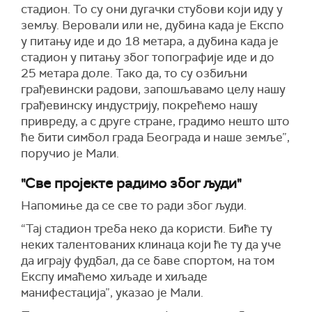
стадион. То су они дугачки стубови који иду у
земљу. Веровали или не, дубина када је Експо
у питању иде и до 18 метара, а дубина када је
стадион у питању због топографије иде и до
25 метара доле. Тако да, то су озбиљни
грађевински радови, запошљавамо целу нашу
грађевинску индустрију, покрећемо нашу
привреду, а с друге стране, градимо нешто што
ће бити симбол града Београда и наше земље”,
поручио је Мали.
"Све пројекте радимо због људи"
Напомиње да се све то ради због људи.
“Тај стадион треба неко да користи. Биће ту
неких талентованих клинаца који ће ту да уче
да играју фудбал, да се баве спортом, на том
Експу имаћемо хиљаде и хиљаде
манифестација”, указао је Мали.