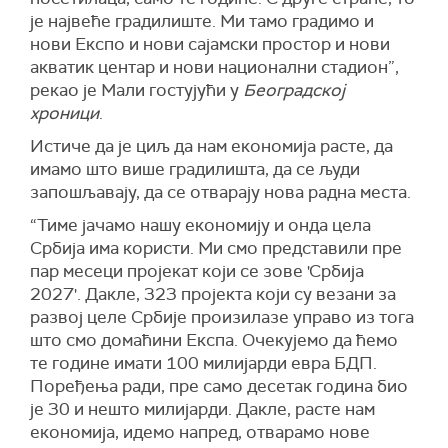
је највеће градилиште. Ми тамо градимо и
нови Експо и нови сајамски простор и нови
акватик центар и нови национални стадион”,
рекао је Мали гостујући у
Београдској
хроници
.
Истиче да је циљ да нам економија расте, да
имамо што више градилишта, да се људи
запошљавају, да се отварају нова радна места.
“Тиме јачамо нашу економију и онда цела
Србија има користи. Ми смо представили пре
пар месеци пројекат који се зове 'Србија
2027'. Дакле, 323 пројекта који су везани за
развој целе Србије произилазе управо из тога
што смо домаћини Експа. Очекујемо да ћемо
те године имати 100 милијарди евра БДП.
Поређења ради, пре само десетак година био
је 30 и нешто милијарди. Дакле, расте нам
економија, идемо напред, отварамо нове