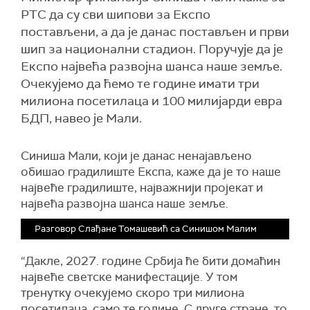
РТС да су сви шипови за Експо
постављени, а да је данас постављен и први
шип за национални стадион. Поручује да је
Експо највећа развојна шанса наше земље.
Очекујемо да ћемо те године имати три
милиона посетилаца и 100 милијарди евра
БДП, навео је Мали.
Синиша Мали, који је данас ненајављено
обишао градилиште Експа, каже да је то наше
највеће градилиште, најважнији пројекат и
највећа развојна шанса наше земље.
Разговор Слађане Томашевић са Синишом Малим
“Дакле, 2027. године Србија ће бити домаћин
највеће светске манифестације. У том
тренутку очекујемо скоро три милиона
посетилаца, само те године. С друге стране, то