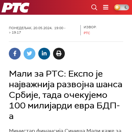
РТС
ИЗВОР:
ПОНЕДЕЉАК, 20.05.2024, 19:00 -
> 19:17
РТС
Мали за РТС: Експо је
најважнија развојна шанса
Србије, тада очекујемо
100 милијарди евра БДП-
а
Министар финансија Синиша Мали каже за