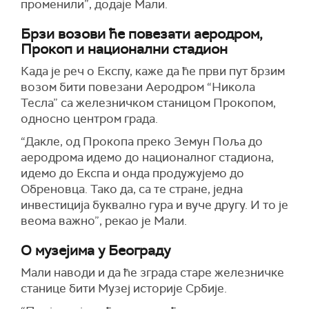
променили”, додаје Мали.
Брзи возови ће повезати аеродром,
Прокоп и национални стадион
Када је реч о Експу, каже да ће први пут брзим
возом бити повезани Аеродром “Никола
Тесла” са железничком станицом Прокопом,
односно центром града.
“Дакле, од Прокопа преко Земун Поља до
аеродрома идемо до националног стадиона,
идемо до Експа и онда продужујемо до
Обреновца. Тако да, са те стране, једна
инвестиција буквално гура и вуче другу. И то је
веома важно”, рекао је Мали.
О музејима у Београду
Мали наводи и да ће зграда старе железничке
станице бити Музеј историје Србије.