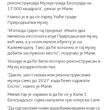
реконструкција Музеја града Београда на
17.000 квадрата”, рекао је Мали.
Навео је и да се парку Ушће гради
Природњачки музеј.
"Изгледа сјајно тај пројекат. Имате два
милиона експоната који Природњачки музеј
већ има, а у оном малом објекту је на
Kалемегдану. Тако да ће коначно и тај музеј
добити заслужено место”, поручио је Мали.
Указује и да ће бити потпуно реконструисан и
Музеј ваздухопловства.
“Дакле, шест нових или реконструисаних
музеја само до 2027. када ћемо одржати
Експо”, навео је Мали.
Министар је најавио и да ће се у Хали 1
Београдског сајма налазити три оперске сале.
"Да одговорим оним душебрижницима који су