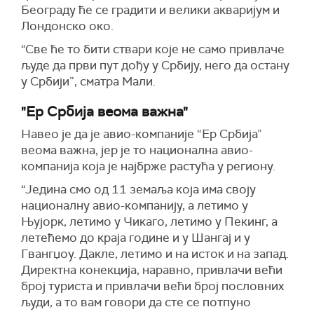
Београду ће се градити и велики акваријум и
Лондонско око.
“Све ће то бити ствари које не само привлаче
људе да први пут дођу у Србију, него да остану
у Србији”, сматра Мали.
"Ер Србија веома важна"
Навео је да је авио-компаније “Ер Србија”
веома важна, јер је то национална авио-
компанија која је најбрже растућа у региону.
“Једина смо од 11 земаља која има своју
националну авио-компанију, а летимо у
Њујорк, летимо у Чикаго, летимо у Пекинг, а
летећемо до краја године и у Шангај и у
Гвангџоу. Дакле, летимо и на исток и на запад.
Директна конекција, наравно, привлачи већи
број туриста и привлачи већи број пословних
људи, а то вам говори да сте се потпуно