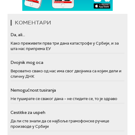
КОМЕНТАРИ
Da, ali...
Како преживети прва три дана катастрофе у Србији, и за
шта нас припрема ЕУ
Dvojnik mog oca
Вероватно свако од нас има свог двојника са којим дели и
сличну ДНК
Nemogućnost tusiranja
Не туширате се сваког дана – не стидите се, то је здраво
Cestitke za uspeh
Да ли сте знали да се најбоље грамофонске ручице
производе у Србији