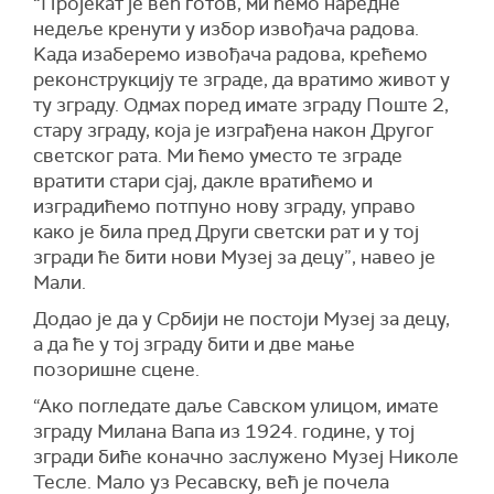
“Пројекат је већ готов, ми ћемо наредне
недеље кренути у избор извођача радова.
Kада изаберемо извођача радова, крећемо
реконструкцију те зграде, да вратимо живот у
ту зграду. Одмах поред имате зграду Поште 2,
стару зграду, која је изграђена након Другог
светског рата. Ми ћемо уместо те зграде
вратити стари сјај, дакле вратићемо и
изградићемо потпуно нову зграду, управо
како је била пред Други светски рат и у тој
згради ће бити нови Музеј за децу”, навео је
Мали.
Додао је да у Србији не постоји Музеј за децу,
а да ће у тој зграду бити и две мање
позоришне сцене.
“Ако погледате даље Савском улицом, имате
зграду Милана Вапа из 1924. године, у тој
згради биће коначно заслужено Музеј Николе
Тесле. Мало уз Ресавску, већ је почела