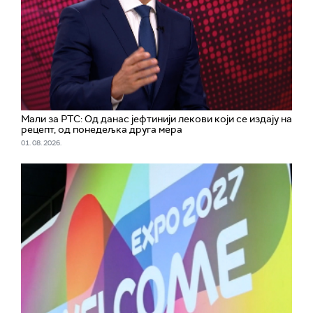
Мали за РТС: Од данас јефтинији лекови који се издају на
рецепт, од понедељка друга мера
01. 08. 2026.