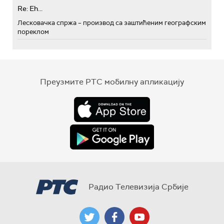
Re: Eh...
Лесковачка спржа – производ са заштићеним географским
пореклом
Преузмите РТС мобилну апликацију
Радио Телевизија Србије