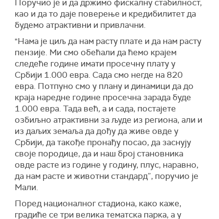
Поручио је и да држимо фискалну стабилност,
као и да то даје поверење и кредибилитет да
будемо атрактивни и привлачни.
"Нама је циљ да нам расту плате и да нам расту
пензије. Ми смо обећали да ћемо крајем
следеће године имати просечну плату у
Србији 1.000 евра. Сада смо негде на 820
евра. Потпуно смо у плану и динамици да до
краја наредне године просечна зарада буде
1.000 евра. Тада већ, а и сада, постајете
озбиљно атрактивни за људе из региона, али и
из даљих земаља да дођу да живе овде у
Србији, да такође пронађу посао, да заснују
своје породице, да и наш број становника
овде расте из године у годину, плус, наравно,
да нам расте и животни стандард”, поручио је
Мали.
Поред националног стадиона, како каже,
градиће се три велика тематска парка, а у