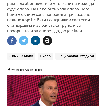
рекли да због акустике у тој хали не може да
буде опера. Па неће бити хала опера, него
ћемо у оквиру хале направити три засебне
целине које ће бити по највишим светским
стандардима и за балетске трупе, и за
позоришта, и за опере", додао је Мали.
Синиша Мали
Експо
Национални стадион
Везани чланци