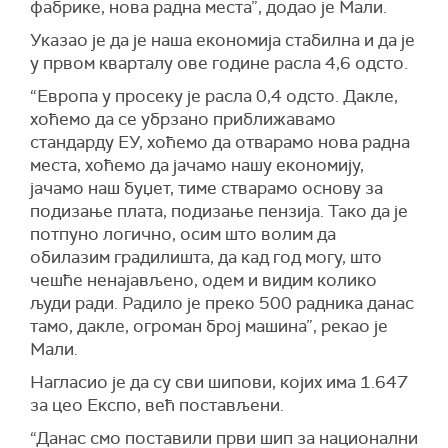
фабрике, нова радна места”, додао је Мали.
Указао је да је наша економија стабилна и да је
у првом кварталу ове године расла 4,6 одсто.
“Европа у просеку је расла 0,4 одсто. Дакле,
хоћемо да се убрзано приближавамо
стандарду ЕУ, хоћемо да отварамо нова радна
места, хоћемо да јачамо нашу економију,
јачамо наш буџет, тиме стварамо основу за
подизање плата, подизање пензија. Тако да је
потпуно логично, осим што волим да
обилазим градилишта, да кад год могу, што
чешће ненајављено, одем и видим колико
људи ради. Радило је преко 500 радника данас
тамо, дакле, огроман број машина”, рекао је
Мали.
Нагласио је да су сви шипови, којих има 1.647
за цео Експо, већ постављени.
“Данас смо поставили први шип за национални