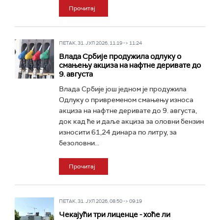
Прочитај
ПЕТАК, 31. ЈУЛ 2026, 11:19 -> 11:24
Влада Србије продужила одлуку о
смањењу акциза на нафтне деривате до
9. августа
Влада Србије још једном је продужила
Одлуку о привременом смањењу износа
акциза на нафтне деривате до 9. августа,
док кад ће и даље акциза за оловни бензин
износити 61,24 динара по литру, за
безоловни...
Прочитај
ПЕТАК, 31. ЈУЛ 2026, 08:50 -> 09:19
Чекајући три лиценце - хоће ли