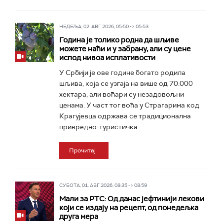
НЕДЕЉА, 02. АВГ 2026, 05:50 -> 05:53
Година је толико родна да шљиве
можете наћи и у забрану, али су цене
испод нивоа исплативости
У Србији је ове године богато родила
шљива, која се узгаја на више од 70.000
хектара, али воћари су незадовољни
ценама. У част тог воћа у Страгарима код
Крагујевца одржава се традиционална
привредно-туристичка...
Прочитај
СУБОТА, 01. АВГ 2026, 08:35 -> 08:59
Мали за РТС: Од данас јефтинији лекови
који се издају на рецепт, од понедељка
друга мера