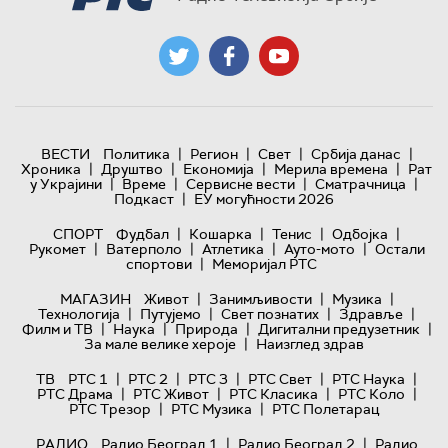
|
|
|
|
ВЕСТИ
Политика
Регион
Свет
Србија данас
|
|
|
|
Хроника
Друштво
Економија
Мерила времена
Рат
|
|
|
|
у Украјини
Време
Сервисне вести
Сматрачница
|
Подкаст
ЕУ могућности 2026
|
|
|
|
СПОРТ
Фудбал
Кошарка
Тенис
Одбојка
|
|
|
|
Рукомет
Ватерполо
Атлетика
Ауто-мото
Остали
|
спортови
Меморијал РТС
|
|
|
МАГАЗИН
Живот
Занимљивости
Музика
|
|
|
|
Технологијa
Путујемо
Свет познатих
Здравље
|
|
|
|
Филм и ТВ
Наука
Природа
Дигитални предузетник
|
За мале велике хероје
Наизглед здрав
|
|
|
|
|
ТВ
РТС 1
РТС 2
РТС 3
РТС Свет
РТС Наука
|
|
|
|
РТС Драма
РТС Живот
РТС Класика
РТС Коло
|
|
РТС Трезор
РТС Музика
РТС Полетарац
|
|
РАДИО
Радио Београд 1
Радио Београд 2
Радио