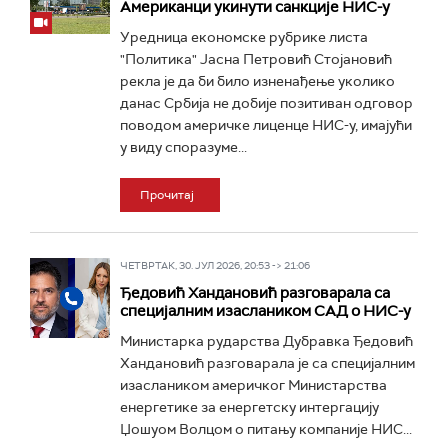
Американци укинути санкције НИС-у
Уредница економске рубрике листа
"Политика" Јасна Петровић Стојановић
рекла је да би било изненађење уколико
данас Србија не добије позитиван одговор
поводом америчке лиценце НИС-у, имајући
у виду споразуме...
Прочитај
ЧЕТВРТАК, 30. ЈУЛ 2026, 20:53 -> 21:06
Ђедовић Хандановић разговарала са
специјалним изаслаником САД о НИС-у
Министарка рударства Дубравка Ђедовић
Хандановић разговарала је са специјалним
изаслаником америчког Министарства
енергетике за енергетску интергацију
Џошуом Волцом о питању компаније НИС...