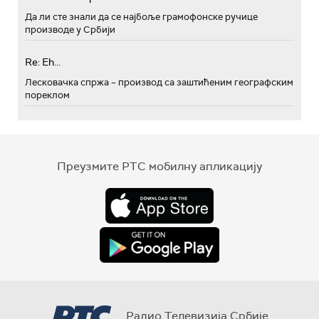
Да ли сте знали да се најбоље грамофонске ручице
производе у Србији
Re: Eh...
Лесковачка спржа – производ са заштићеним географским
пореклом
Преузмите РТС мобилну апликацију
Радио Телевизија Србије