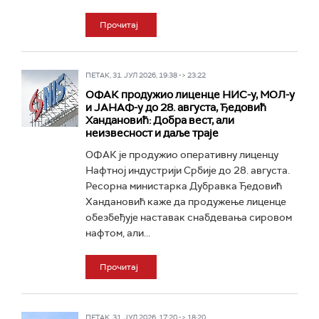
Прочитај
ПЕТАК, 31. ЈУЛ 2026, 19:38 -> 23:22
ОФАК продужио лиценце НИС-у, МОЛ-у
и ЈАНАФ-у до 28. августа, Ђедовић
Хандановић: Добра вест, али
неизвесност и даље траје
ОФАК је продужио оперативну лиценцу
Нафтној индустрији Србије до 28. августа.
Ресорна министарка Дубравка Ђедовић
Хандановић каже да продужење лиценце
обезбеђује наставак снабдевања сировом
нафтом, али...
Прочитај
ПЕТАК, 31. ЈУЛ 2026, 17:20 -> 18:20