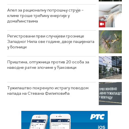
Апел за рационалну потрошњу струје –
климе троше трећину енергије у
домаћинствима
Регистровани први случајеви грознице
Западног Нила ове године, двоје пацијената
у болници
Приштина, оптужница против 20 особа за
наводне ратне злочине у Ђаковици
Тужилаштво покренуло истрагу поводом
напада на Стевана Филиповића