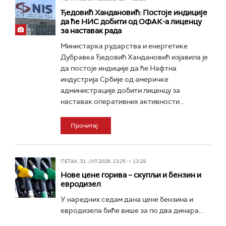
Ђедовић Хандановић: Постоје индиције
да ће НИС добити од ОФАК-а лиценцу
за наставак рада
Министарка рударства и енергетике
Дубравка Ђедовић Хандановић изјавила је
да постоје индиције да ће Нафтна
индустрија Србије од америчке
администрације добити лиценцу за
наставак оперативних активности...
Прочитај
ПЕТАК, 31. ЈУЛ 2026, 13:25 -> 13:29
Нове цене горива – скупљи и бензин и
евродизел
У наредних седам дана цене бензина и
евродизела биће више за по два динара...