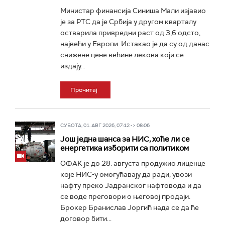
Министар финансија Синиша Мали изјавио
је за РТС да је Србија у другом кварталу
остварила привредни раст од 3,6 одсто,
највећи у Европи. Истакао је да су од данас
снижене цене већине лекова који се
издају...
Прочитај
СУБОТА, 01. АВГ 2026, 07:12 -> 08:06
Још једна шанса за НИС, хоће ли се
енергетика изборити са политиком
ОФАК је до 28. августа продужио лиценце
које НИС-у омогућавају да ради, увози
нафту преко Јадранског нафтовода и да
се воде преговори о његовој продаји.
Брокер Бранислав Јоргић нада се да ће
договор бити...