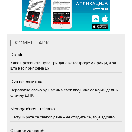
КОМЕНТАРИ
Da, ali...
Како преживети прва три дана катастрофе у Србији, и за
шта нас припрема ЕУ
Dvojnik mog oca
Вероватно свако од нас има свог двојника са којим дели и
сличну ДНК
Nemogućnost tusiranja
Не туширате се сваког дана – не стидите се, то је здраво
Cestitke za uspeh