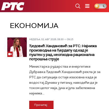
РТС
ЕКОНОМИЈА
НЕДЕЉА, 02. АВГ 2026, 08:30 -> 09:15
Ђедовић Хандановић за РТС: Најнижа
производња на Ђердапу oд кад је
пуштен у рад, неопходна рационална
потрошња струје
Министарка рударства и енергетике
Дубравка Ђедовић Хандановић рекла је за
РТС да ситуација остаје изазовна када је
водостај Дунава у питању, наводећи да је
током целог маја, јуна и јула забележена
најнижа...
Прочитај