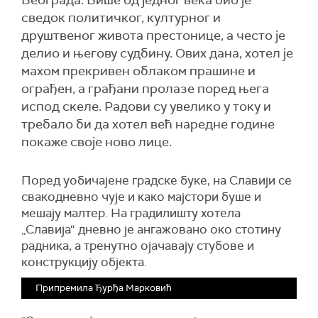
Београда. Више од једног века био је
сведок политичког, културног и
друштвеног живота престонице, а често је
делио и његову судбину. Ових дана, хотел је
махом прекривен облаком прашине и
ограђен, а грађани пролазе поред њега
испод скеле. Радови су увелико у току и
требало би да хотел већ наредне године
покаже своје ново лице.
Поред уобичајене градске буке, на Славији се
свакодневно чује и како мајстори буше и
мешају малтер. На градилишту хотела
„Славија“ дневно је ангажовано око стотину
радника, а тренутно ојачавају стубове и
конструкцију објекта.
Припремила Ђурђа Марковић