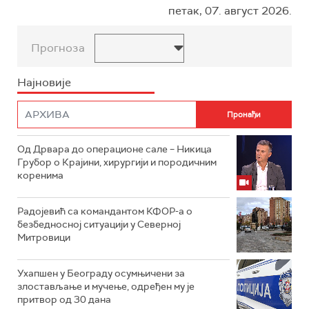
петак, 07. август 2026.
Прогноза
Најновије
Од Дрвара до операционе сале – Никица
Грубор о Крајини, хирургији и породичним
коренима
Радојевић са командантом КФОР-а о
безбедносној ситуацији у Северној
Митровици
Ухапшен у Београду осумњичени за
злостављање и мучење, одређен му је
притвор од 30 дана