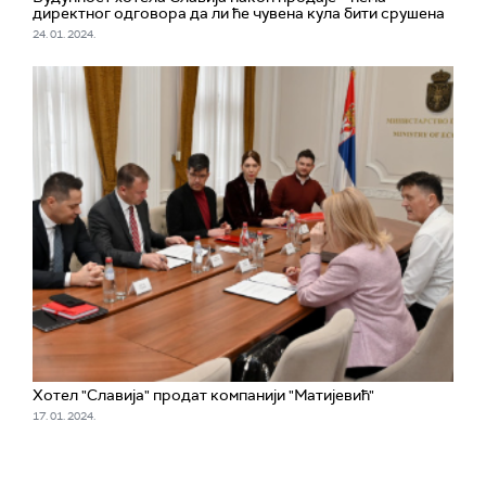
директног одговора да ли ће чувена кула бити срушена
24. 01. 2024.
Хотел "Славија" продат компанији "Матијевић"
17. 01. 2024.