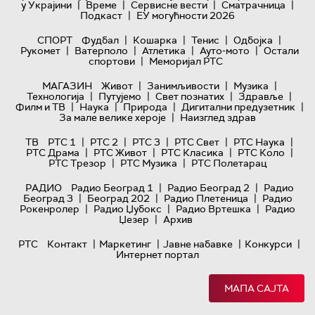
|
|
|
|
у Украјини
Време
Сервисне вести
Сматрачница
|
Подкаст
ЕУ могућности 2026
|
|
|
|
СПОРТ
Фудбал
Кошарка
Тенис
Одбојка
|
|
|
|
Рукомет
Ватерполо
Атлетика
Ауто-мото
Остали
|
спортови
Меморијал РТС
|
|
|
МАГАЗИН
Живот
Занимљивости
Музика
|
|
|
|
Технологијa
Путујемо
Свет познатих
Здравље
|
|
|
|
Филм и ТВ
Наука
Природа
Дигитални предузетник
|
За мале велике хероје
Наизглед здрав
|
|
|
|
|
ТВ
РТС 1
РТС 2
РТС 3
РТС Свет
РТС Наука
|
|
|
|
РТС Драма
РТС Живот
РТС Класика
РТС Коло
|
|
РТС Трезор
РТС Музика
РТС Полетарац
|
|
РАДИО
Радио Београд 1
Радио Београд 2
Радио
|
|
|
Београд 3
Београд 202
Радио Плетеница
Радио
|
|
|
Рокенролер
Радио Џубокс
Радио Вртешка
Радио
|
Џезер
Архив
|
|
|
|
РТС
Контакт
Маркетинг
Јавне набавке
Конкурси
Интернет портал
МАПА САЈТА