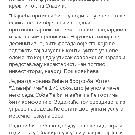
кружни ток на Славији.
"Највећа промена биће у подизању енергетске
ефикасности објекта и изградњи
противпожарних система по свим стандардима
и законским прописима. Најупечатљивија ће,
дефинитивно, бити фасада објекта, која ће
задржати тај визуелни континуитет, уз нове
елементе који дају утисак савременог израза и
представљају карактеристичан потпис
инвеститора", наводи Бошковићева.
Једна од новина биће и број соба. Хотел
"Славија" имаће 176 соба, што је упола мање
него сада. Собе ће бити веће, па ће гостима
бити комфорније. Задржаће три звездице, а из
управе наводе да ће остати доступна и услуга
месечног закупа соба.
Радови би требало да буду завршени до краја
године, а у "Славија луксу" су у завршној фази.