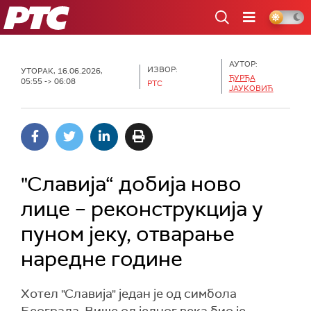
РТС
АУТОР:
ИЗВОР:
УТОРАК, 16.06.2026,
ЂУРЂА
05:55 -> 06:08
РТС
ЈАУКОВИЋ
"Славија“ добија ново
лице – реконструкција у
пуном јеку, отварање
наредне године
Хотел "Славија" један је од симбола