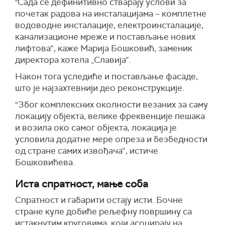
"Сада се дефинитивно стварају услови за
почетак радова на инсталацијама – комплетне
водоводне инсталације, електроинсталације,
канализационе мреже и постављање нових
лифтова“, каже Марија Бошковић, заменик
директора хотела „Славија“.
Након тога уследиће и постављање фасаде,
што је најзахтевнији део реконструкције.
"Због комплексних околности везаних за саму
локацију објекта, велике фреквенције пешака
и возила око самог објекта, локација је
условила додатне мере опреза и безбедности
од стране самих извођача“, истиче
Бошковићева.
Иста спратност, мање соба
Спратност и габарити остају исти. Бочне
стране куле добиће рељефну површину са
истакнутим круговима, који асоцирају на