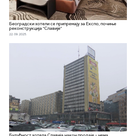
Београдски хотели се припремају за Експо, почиње
реконструкција "Славије"
22. 09. 2025.
Будућност хотела Славија након продаје – нема