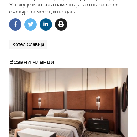
У току је монтажа намештаја, а отварање се
очекује за месец и по дана.
Хотел Славија
Везани чланци