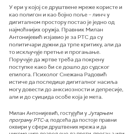
У ери у којој се друштвене мреже користе и
као полигон и као бојно поље – линч у
дигиталном простору постао је једно од
најмоћнијих оружја. Правник Милан
Антонијевић изјавио је за РТС да су
политичари дужни да трпе критику, али да
то искључује претње и прогањање.
Поручује да жртве треба да покрену
поступке како би се дошло до судског
епилога. Психолог Снежана Радовић
истиче да последице дигиталног насиља
могу довести до анксиозности и депресије,
али и до суицида особе која је мета.
Милан Антонијевић, гостујући у
Јутарњем
програму РТС-а
, подсећа да постоје правни
оквири у сфери друштвених мрежа и да
никоме није дозвољено да прети, прогања или