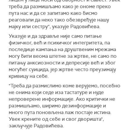
треба да размишљамо како је ономе преко
пута нас и да се запитамо како бисмо
реаговали да неко тако обезвређује нашу
мајку или сестру", указује Радовићева.
Указује и да здравље није само питање
физичког, већ и психичког интегритета, па
последице кампања на друштвеним мрежама
могу бити веома штетне за жртве, не само по
питању анксиозности и депресије већ и због
могућег суицида, јер жртве често преузимају
кривицу на себе.
"Треба да размислимо коме верујемо, посебно
не онима који седе иза тастатуре и нуде
непроверене информације. Ако критички не
размишљамо, ширимо дезинформације и
много пута поновљена лаж постаје истина.
Увек крените од себе и свог дворишта",
закључује Радовићева.