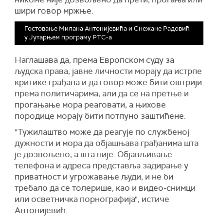
шири говор мржње.
Гостовање Милана Антонијевића и Снежане Радовић
у Јутарњем програму РТС-а
Наглашава да, према Европском суду за
људска права, јавне личности морају да истрпе
критике грађана и да говор може бити оштрији
према политичарима, али да се на претње и
прогањање мора реаговати, а њихове
породице морају бити потпуно заштићене.
"Тужилаштво може да реагује по службеној
дужности и мора да објашњава грађанима шта
је дозвољено, а шта није. Објављивање
телефона и адреса представља задирање у
приватност и угрожавање људи, и не би
требало да се толерише, као и видео-снимци
или осветничка порнографија", истиче
Антонијевић.