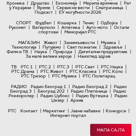
|
|
|
|
Хроника
Друштво
Економија
Мерила времена
Рат
|
|
|
|
у Украјини
Време
Сервисне вести
Сматрачница
|
Подкаст
ЕУ могућности 2026
|
|
|
|
СПОРТ
Фудбал
Кошарка
Тенис
Одбојка
|
|
|
|
Рукомет
Ватерполо
Атлетика
Ауто-мото
Остали
|
спортови
Меморијал РТС
|
|
|
МАГАЗИН
Живот
Занимљивости
Музика
|
|
|
|
Технологијa
Путујемо
Свет познатих
Здравље
|
|
|
|
Филм и ТВ
Наука
Природа
Дигитални предузетник
|
За мале велике хероје
Наизглед здрав
|
|
|
|
|
ТВ
РТС 1
РТС 2
РТС 3
РТС Свет
РТС Наука
|
|
|
|
РТС Драма
РТС Живот
РТС Класика
РТС Коло
|
|
РТС Трезор
РТС Музика
РТС Полетарац
|
|
РАДИО
Радио Београд 1
Радио Београд 2
Радио
|
|
|
Београд 3
Београд 202
Радио Плетеница
Радио
|
|
|
Рокенролер
Радио Џубокс
Радио Вртешка
Радио
|
Џезер
Архив
|
|
|
|
РТС
Контакт
Маркетинг
Јавне набавке
Конкурси
Интернет портал
МАПА САЈТА