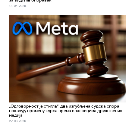
за видљив опоравак
11. 04. 2026.
„Одговорност је стигла“: два изгубљена судска спора
показују промену курса према власницима друштвених
медија
27. 03. 2026.