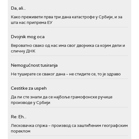
Da, ali...
Како преживети прва три дана катастрофе у Србији, и за
шта нас припрема ЕУ
Dvojnik mog oca
Вероватно свако од нас има свог двојника са којим дели и
сличну ДНК
Nemogućnost tusiranja
Не туширате се сваког дана – не стидите се, то је здраво
Cestitke za uspeh
Да ли сте знали да се најбоље грамофонске ручице
производе у Србији
Re: Eh...
Лесковачка спржа – производ са заштићеним географским
пореклом