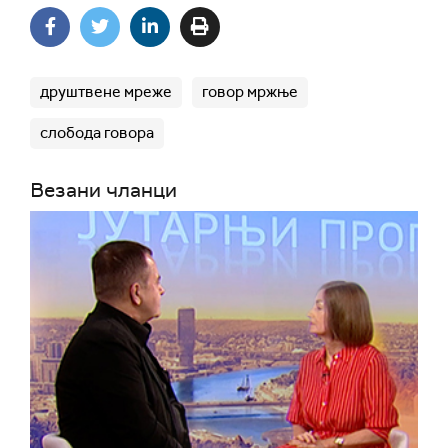
друштвене мреже
говор мржње
слобода говора
Везани чланци