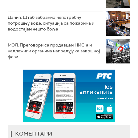
Дачић: Штаб забранио непотребну
потрошњу воде, ситуација са пожарима и
водостајем нешто боља
МОЛ: Преговори са продавцем НИС-а и
надлежним органима напредују ка завршној
фази
КОМЕНТАРИ