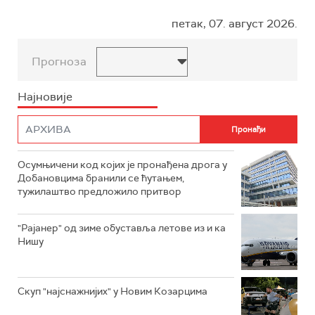
петак, 07. август 2026.
Прогноза
Најновије
Осумњичени код којих је пронађена дрога у
Добановцима бранили се ћутањем,
тужилаштво предложило притвор
"Рајанер" од зиме обуставља летове из и ка
Нишу
Скуп "најснажнијих" у Новим Козарцима