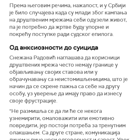
Према његовим речима, нажалост, и у Србији
је било случајева када су млади због кампања
на друштвеним мрежама себи одузели живот,
па је потребно да жртве буду упорне и
покрећу поступке ради судског епилога.
Од анксиозности до суицида
Снежана Радовић наглашава да корисници
друштвених мрежа често немају границе у
објављивању својих ставова или у
обрачунавању са неистомишљеницима, што је
начин да се скрене пажња са себе на другу
особу, уз уверење да имају право да изнесу
своје фрустрације.
"Не размишља се да ли ће се некога
узнемирити, омаловажити или емотивно
повредити, јер постоји потреба за тренутним
олакшањем. Са друге стране, комуникација
лицем у лице носи одговорност и савест. Увек