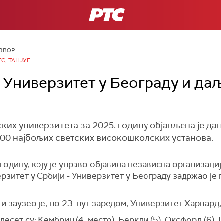
РТС
ЗВОР:
ТС; ТАНЈУГ
: Универзитет у Београду и да
ких универзитета за 2025. годину објављена је дан
500 најбољих светских високошколских установа.
годину, коју је управо објавила независна организаци
верзитет у Србији - Универзитет у Београду задржао ј
ти заузео је, по 23. пут заредом, Универзитет Харвард
есет су: Кембриџ (4. место), Беркли (5), Оксфорд (6), 