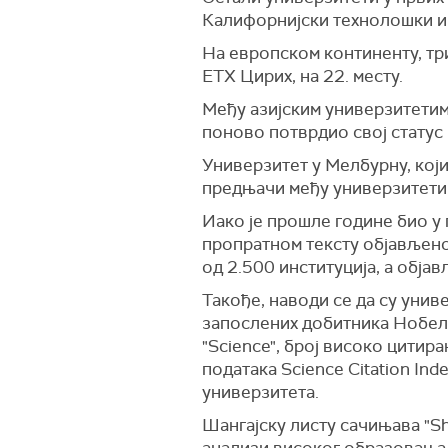
Калифорнијски технолошки инс
На европском континенту, тр
ЕТХ Цирих, на 22. месту.
Међу азијским универзитетима
поново потврдио свој статус 
Универзитет у Мелбурну, који
предњачи међу универзитетим
Иако је прошле године био у 
пропратном тексту објављеном
од 2.500 институција, а објав
Такође, наводи се да су унив
запослених добитника Нобело
"Science", број високо цитира
података Science Citation Inde
универзитета.
Шангајску листу сачињава "S