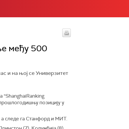
ље међу 500
ас и на њој се Универзитет
ја "ShanghaiRanking
е прошлогодишњу позицију у
, а следе га Станфорд и МИТ.
Принстон (7), Колумбија (8),