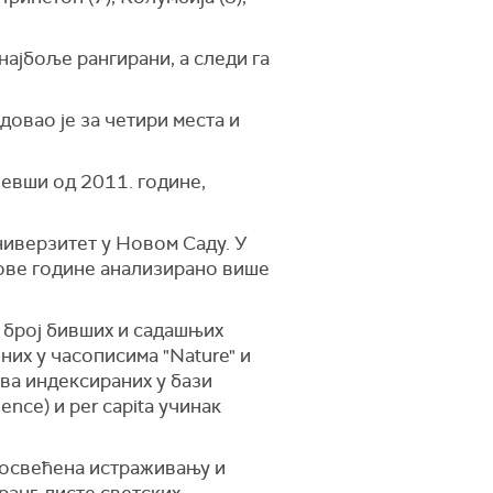
ајбоље рангирани, а следи га
довао је за четири места и
чевши од 2011. године,
Универзитет у Новом Саду. У
 ове године анализирано више
у број бивших и садашњих
их у часописима "Nature" и
ова индексираних у бази
ience) и per capita учинак
 посвећена истраживању и