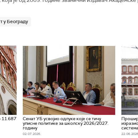
која је од 2009. године званични издавач Академске 
т у Београду
о 11.687
Сенат УБ усвојио одлуке које се тичу
Прошир
уписне политике за школску 2026/2027.
изразио
годину
систем
02. 07. 2026.
22. 06. 2026