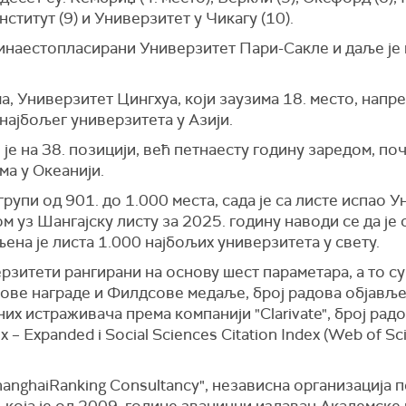
титут (9) и Универзитет у Чикагу (10).
инаестопласирани Универзитет Пари-Сакле и даље је н
, Универзитет Цингхуа, који заузима 18. место, напре
најбољег универзитета у Азији.
 је на 38. позицији, већ петнаесту годину заредом, по
а у Океанији.
групи од 901. до 1.000 места, сада је са листе испао 
 уз Шангајску листу за 2025. годину наводи се да је
љена је листа 1.000 најбољих универзитета у свету.
ерзитети рангирани на основу шест параметара, а то с
ве награде и Филдсове медаље, број радова објављен
них истраживача према компанији "Clarivate", број рад
x – Expanded i Social Sciences Citation Index (Web of Sc
hanghaiRanking Consultancy", независна организација