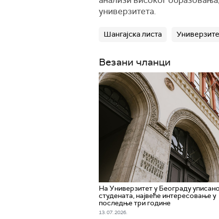
анализи високог образовања, 
универзитета.
Шангајска листа
Универзите
Везани чланци
На Универзитет у Београду уписан
студената, највеће интересовање у
последње три године
13. 07. 2026.