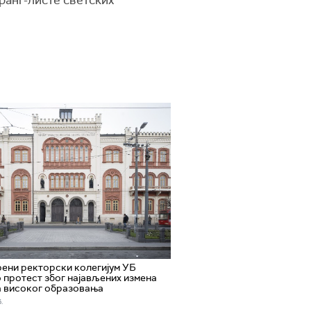
ранг-листе светских
ени ректорски колегијум УБ
 протест због најављених измена
а високог образовања
.