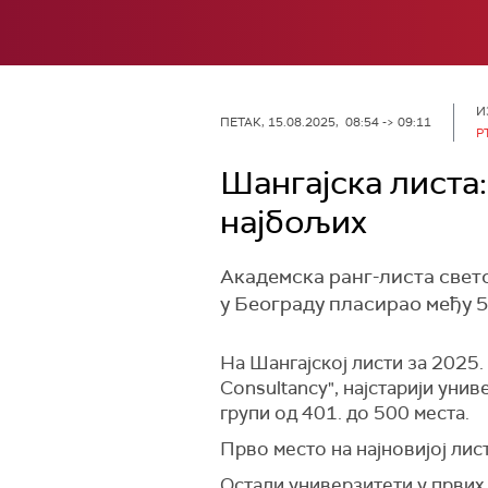
И
ПЕТАК, 15.08.2025, 08:54 -> 09:11
Р
Шангајска листа
најбољих
Академска ранг-листа светс
у Београду пласирао међу 
На Шангајској листи за 2025. 
Consultancy", најстарији уни
групи од 401. до 500 места.
Прво место на најновијој лис
Остали универзитети у првих д